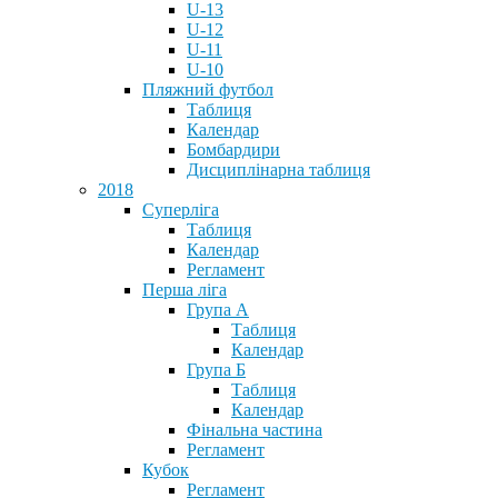
U-13
U-12
U-11
U-10
Пляжний футбол
Таблиця
Календар
Бомбардири
Дисциплінарна таблиця
2018
Суперліга
Таблиця
Календар
Регламент
Перша ліга
Група А
Таблиця
Календар
Група Б
Таблиця
Календар
Фінальна частина
Регламент
Кубок
Регламент