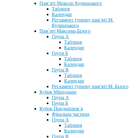
Пам`яті Миколи Кудрицького
Таблиця
Календар
Регламент турніру пам’яті М.
Кудрицького
Пам`яті Максима Білого
Група А
Таблиця
Календар
Група Б
Таблиця
Календар
Група В
Таблиця
Календар
Регламент турніру пам’яті М. Білого
Кубок Мірозданіє
Група А
Група Б
Кубок Придніпров’я
Фінальна частина
Група А
Таблиця
Календар
Група В