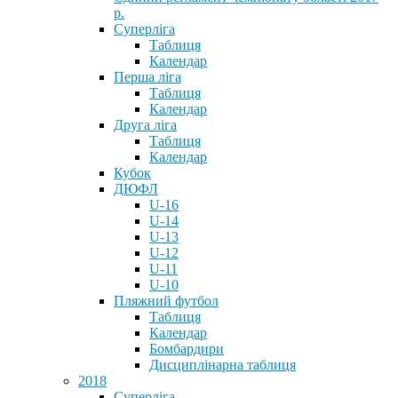
р.
Суперліга
Таблиця
Календар
Перша ліга
Таблиця
Календар
Друга ліга
Таблиця
Календар
Кубок
ДЮФЛ
U-16
U-14
U-13
U-12
U-11
U-10
Пляжний футбол
Таблиця
Календар
Бомбардири
Дисциплінарна таблиця
2018
Суперліга