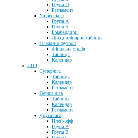
Група D
Регламент
Універсіада
Група А
Група Б
Бомбардири
Дисциплінарна таблиця
Пляжний футбол
Фінальна стадія
Таблиця
Календар
2019
Суперліга
Таблиця
Календар
Регламент
Перша ліга
Таблиця
Календар
Регламент
Друга ліга
Плей-офф
Група А
Група В
Група С