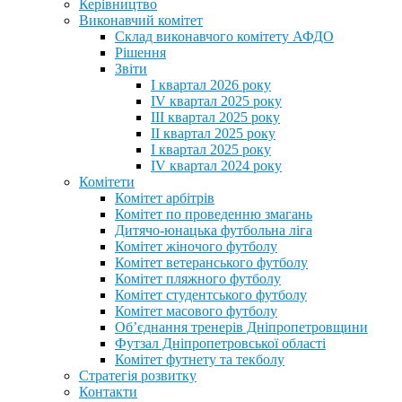
Керівництво
Виконавчий комітет
Склад виконавчого комітету АФДО
Рішення
Звіти
I квартал 2026 року
IV квартал 2025 року
III квартал 2025 року
II квартал 2025 року
I квартал 2025 року
IV квартал 2024 року
Комітети
Комітет арбітрів
Комітет по проведенню змагань
Дитячо-юнацька футбольна ліга
Комітет жіночого футболу
Комітет ветеранського футболу
Комітет пляжного футболу
Комітет студентського футболу
Комітет масового футболу
Обʼєднання тренерів Дніпропетровщини
Футзал Дніпропетровської області
Комітет футнету та текболу
Стратегія розвитку
Контакти