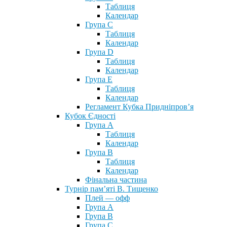
Таблиця
Календар
Група С
Таблиця
Календар
Група D
Таблиця
Календар
Група Е
Таблиця
Календар
Регламент Кубка Придніпров’я
Кубок Єдності
Група А
Таблиця
Календар
Група В
Таблиця
Календар
Фінальна частина
Турнір пам’яті В. Тищенко
Плей — офф
Група А
Група B
Група С