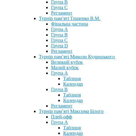
Група В
Група С
Регламент
Турнір пам’яті Тищенко В.М.
Фінальна частина
Група А
Група В
Група С
Група D
Регламент
Турнір пам’яті Миколи Кудрицького
Великий кубок
Малий кубок
Група А
Таблиця
Календар
Група В
Таблиця
Календар
Регламент
Турнір пам’яті Максима Білого
Плей-офф
Група А
Таблиця
Календар