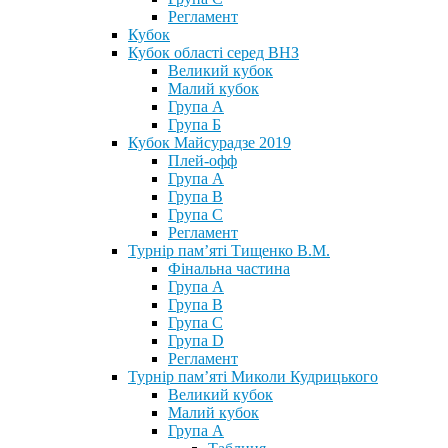
Регламент
Кубок
Кубок області серед ВНЗ
Великий кубок
Малий кубок
Група А
Група Б
Кубок Майсурадзе 2019
Плей-офф
Група А
Група В
Група С
Регламент
Турнір пам’яті Тищенко В.М.
Фінальна частина
Група А
Група В
Група С
Група D
Регламент
Турнір пам’яті Миколи Кудрицького
Великий кубок
Малий кубок
Група А