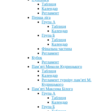
Таблиця
Календар
Регламент
Перша ліга
Група А
Таблиця
Календар
Група Б
Таблиця
Календар
Фінальна частина
Регламент
Кубок
Регламент
Пам`яті Миколи Кудрицького
Таблиця
Календар
Регламент турніру пам’яті М.
Кудрицького
Пам`яті Максима Білого
Група А
Таблиця
Календар
Група Б