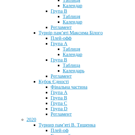
Таблиця
Календар
Група В
Таблиця
Календар
Регламент
Турнір пам’яті Максима Білого
Плей-офф
Група А
Таблиця
Календар
Група В
Таблица
Календарь
Регламент
Кубок Єдності
Фінальна частина
Група А
Група В
Група С
Група D
Регламент
2020
Турнир пам’яті В. Тищенка
Плей-оф