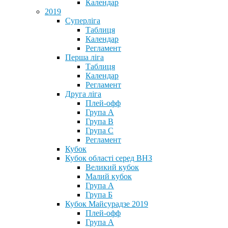
Календар
2019
Суперліга
Таблиця
Календар
Регламент
Перша ліга
Таблиця
Календар
Регламент
Друга ліга
Плей-офф
Група А
Група В
Група С
Регламент
Кубок
Кубок області серед ВНЗ
Великий кубок
Малий кубок
Група А
Група Б
Кубок Майсурадзе 2019
Плей-офф
Група А