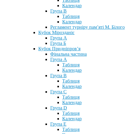
Таблиця
Календар
Група В
Таблиця
Календар
Регламент турніру пам’яті М. Білого
Кубок Мірозданіє
Група А
Група Б
Кубок Придніпров’я
Фінальна частина
Група А
Таблиця
Календар
Група В
Таблиця
Календар
Група С
Таблиця
Календар
Група D
Таблиця
Календар
Група Е
Таблиця