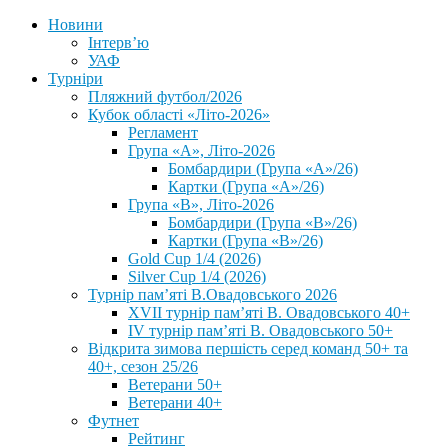
Новини
Інтерв’ю
УАФ
Турніри
Пляжний футбол/2026
Кубок області «Літо-2026»
Регламент
Група «А», Літо-2026
Бомбардири (Група «А»/26)
Картки (Група «А»/26)
Група «В», Літо-2026
Бомбардири (Група «В»/26)
Картки (Група «В»/26)
Gold Cup 1/4 (2026)
Silver Cup 1/4 (2026)
Турнір пам’яті В.Овадовського 2026
XVII турнір пам’яті В. Овадовського 40+
IV турнір пам’яті В. Овадовського 50+
Відкрита зимова першість серед команд 50+ та
40+, сезон 25/26
Ветерани 50+
Ветерани 40+
Футнет
Рейтинг