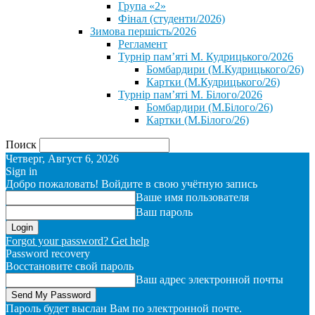
Група «2»
Фінал (студенти/2026)
⁨Зимова першість/2026⁩
Регламент
Турнір пам’яті М. Кудрицького/2026
Бомбардири (М.Кудрицького/26)
Картки (М.Кудрицького/26)
Турнір пам’яті М. Білого/2026
Бомбардири (М.Білого/26)
Картки (М.Білого/26)
Поиск
Четверг, Август 6, 2026
Sign in
Добро пожаловать! Войдите в свою учётную запись
Ваше имя пользователя
Ваш пароль
Forgot your password? Get help
Password recovery
Восстановите свой пароль
Ваш адрес электронной почты
Пароль будет выслан Вам по электронной почте.