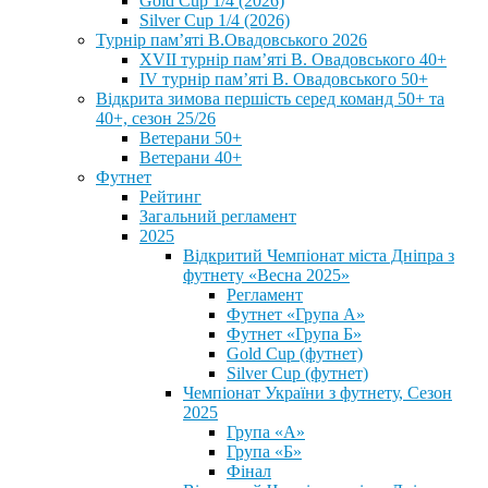
Gold Cup 1/4 (2026)
Silver Cup 1/4 (2026)
Турнір пам’яті В.Овадовського 2026
XVII турнір пам’яті В. Овадовського 40+
IV турнір пам’яті В. Овадовського 50+
Відкрита зимова першість серед команд 50+ та
40+, сезон 25/26
Ветерани 50+
Ветерани 40+
Футнет
Рейтинг
Загальний регламент
2025
Відкритий Чемпіонат міста Дніпра з
футнету «Весна 2025»
Регламент
Футнет «Група А»
Футнет «Група Б»
Gold Cup (футнет)
Silver Cup (футнет)
Чемпіонат України з футнету, Сезон
2025
Група «А»
Група «Б»
Фінал