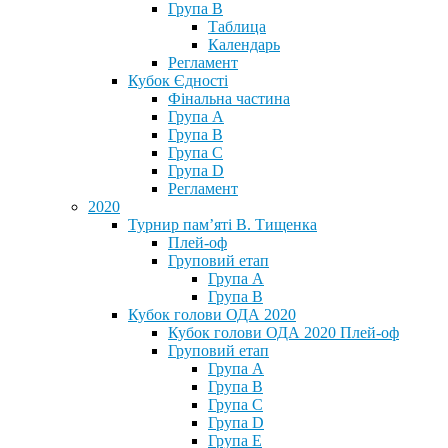
Група В
Таблица
Календарь
Регламент
Кубок Єдності
Фінальна частина
Група А
Група В
Група С
Група D
Регламент
2020
Турнир пам’яті В. Тищенка
Плей-оф
Груповий етап
Група А
Група В
Кубок голови ОДА 2020
Кубок голови ОДА 2020 Плей-оф
Груповий етап
Група A
Група B
Група C
Група D
Група E