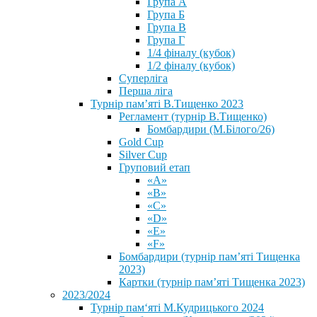
Група А
Група Б
Група В
Група Г
1/4 фіналу (кубок)
1/2 фіналу (кубок)
Суперліга
Перша ліга
Турнір пам’яті В.Тищенко 2023
Регламент (турнір В.Тищенко)
Бомбардири (М.Білого/26)
Gold Cup
Silver Cup
Груповий етап
«А»
«В»
«С»
«D»
«Е»
«F»
Бомбардири (турнір пам’яті Тищенка
2023)
Картки (турнір пам’яті Тищенка 2023)
2023/2024
⁨Турнір пам‘яті М.Кудрицького 2024