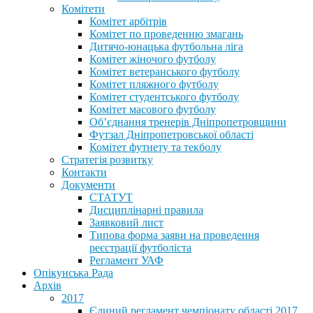
Комітети
Комітет арбітрів
Комітет по проведенню змагань
Дитячо-юнацька футбольна ліга
Комітет жіночого футболу
Комітет ветеранського футболу
Комітет пляжного футболу
Комітет студентського футболу
Комітет масового футболу
Обʼєднання тренерів Дніпропетровщини
Футзал Дніпропетровської області
Комітет футнету та текболу
Стратегія розвитку
Контакти
Документи
СТАТУТ
Дисциплінарні правила
Заявковий лист
Типова форма заяви на проведення
реєстрації футболіста
Регламент УАФ
Опікунська Рада
Архів
2017
Єдиний регламент чемпіонату області 2017