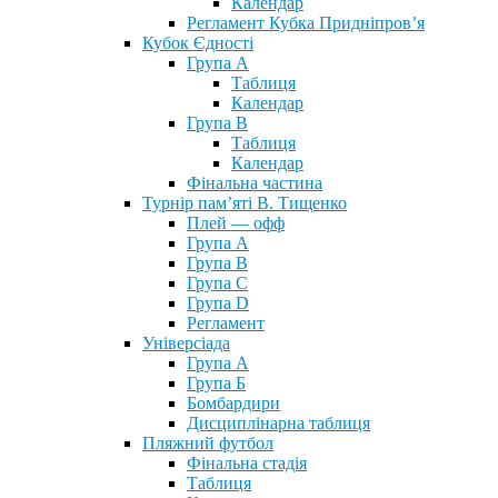
Календар
Регламент Кубка Придніпров’я
Кубок Єдності
Група А
Таблиця
Календар
Група В
Таблиця
Календар
Фінальна частина
Турнір пам’яті В. Тищенко
Плей — офф
Група А
Група B
Група С
Група D
Регламент
Універсіада
Група А
Група Б
Бомбардири
Дисциплінарна таблиця
Пляжний футбол
Фінальна стадія
Таблиця