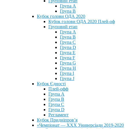
Груповий етап
Група А
Група В
Кубок голови ОДА 2020
Кубок голови ОДА 2020 Плей-оф
Груповий етап
Група A
Група B
Група C
Група D
Група E
Група F
Група G
Група H
Група I
Група J
Кубок Єдності
Плей-офф
Група А
Група В
Група С
Група D
Регламент
Кубок Придніпров’я
«Чемпіонат — ХХХ Универсіади 2019-2020