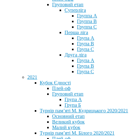
Груповий етап
Суперліга
Группа A
Группа B
Группа C
Перша ліга
Група A
Група B
Група C
Друга ліга
Група A
Група B
Група C
2021
Кубок Єдності
Плей-оф
Груповий етап
Група А
Група Б
Турнір пам’яті М. Кудрицького 2020/2021
Основний етап
Великий кубок
Малий кубок
Турнір пам’яті М. Білого 2020/2021
Плей-оф