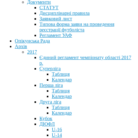
Документи
СТАТУТ
Дисциплінарні правила
Заявковий лист
Типова форма заяви на проведення
реєстрації футболіста
Регламент УАФ
Опікунська Рада
Архів
2017
Єдиний регламент чемпіонату області 2017
р.
Суперліга
Таблиця
Календар
Перша ліга
Таблиця
Календар
Друга ліга
Таблиця
Календар
Кубок
ДЮФЛ
U-16
U-14