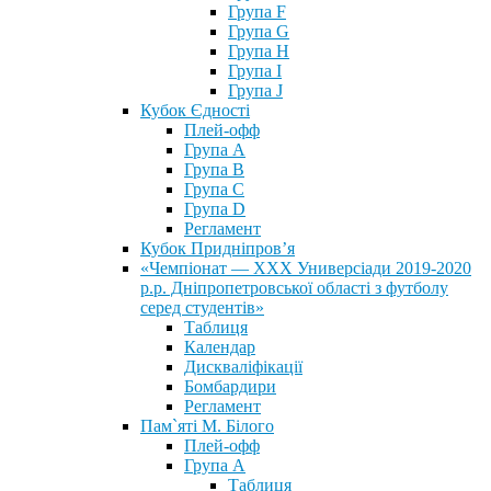
Група F
Група G
Група H
Група I
Група J
Кубок Єдності
Плей-офф
Група А
Група В
Група С
Група D
Регламент
Кубок Придніпров’я
«Чемпіонат — ХХХ Универсіади 2019-2020
р.р. Дніпропетровської області з футболу
серед студентів»
Таблиця
Календар
Дискваліфікації
Бомбардири
Регламент
Пам`яті М. Білого
Плей-офф
Група А
Таблиця