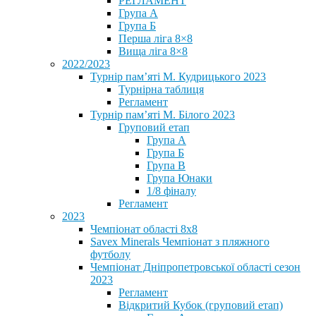
РЕГЛАМЕНТ
Група А
Група Б
Перша ліга 8×8
Вища ліга 8×8
2022/2023
Турнір пам’яті М. Кудрицького 2023
Турнірна таблиця
Регламент
Турнір пам’яті М. Білого 2023
Груповий етап
Група А
Група Б
Група В
Група Юнаки
1/8 фіналу
Регламент
2023
Чемпіонат області 8х8
Savex Minerals Чемпіонат з пляжного
футболу
Чемпіонат Дніпропетровської області сезон
2023
Регламент
Відкритий Кубок (груповий етап)