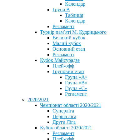
Календар
Група В
Таблиця
Календар
Регламент
Турнір пам`яті М. Кудрицького
Великий кубок
Малий кубок
Основний етап
Регламент
Кубок Майсурадзе
Плей-офф
Груповий етап
Група «А»
Група «B»
Група «C»
Регламент
2020/2021
Чемпіонат області 2020/2021
Суперліга
Перша ліга
Друга Ліга
Кубок області 2020/2021
Регламент
Плей-офф