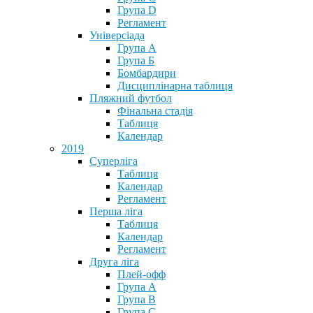
Група D
Регламент
Універсіада
Група А
Група Б
Бомбардири
Дисциплінарна таблиця
Пляжний футбол
Фінальна стадія
Таблиця
Календар
2019
Суперліга
Таблиця
Календар
Регламент
Перша ліга
Таблиця
Календар
Регламент
Друга ліга
Плей-офф
Група А
Група В
Група С