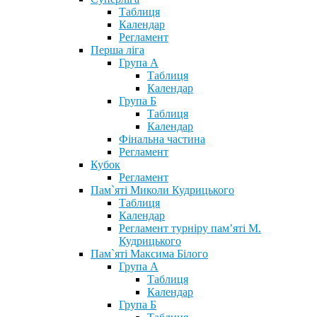
Таблиця
Календар
Регламент
Перша ліга
Група А
Таблиця
Календар
Група Б
Таблиця
Календар
Фінальна частина
Регламент
Кубок
Регламент
Пам`яті Миколи Кудрицького
Таблиця
Календар
Регламент турніру пам’яті М.
Кудрицького
Пам`яті Максима Білого
Група А
Таблиця
Календар
Група Б