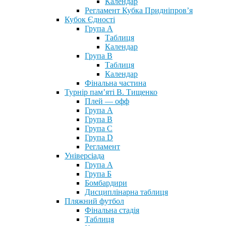
Календар
Регламент Кубка Придніпров’я
Кубок Єдності
Група А
Таблиця
Календар
Група В
Таблиця
Календар
Фінальна частина
Турнір пам’яті В. Тищенко
Плей — офф
Група А
Група B
Група С
Група D
Регламент
Універсіада
Група А
Група Б
Бомбардири
Дисциплінарна таблиця
Пляжний футбол
Фінальна стадія
Таблиця