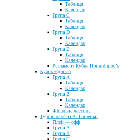
Таблиця
Календар
Група С
Таблиця
Календар
Група D
Таблиця
Календар
Група Е
Таблиця
Календар
Регламент Кубка Придніпров’я
Кубок Єдності
Група А
Таблиця
Календар
Група В
Таблиця
Календар
Фінальна частина
Турнір пам’яті В. Тищенко
Плей — офф
Група А
Група B
Група С