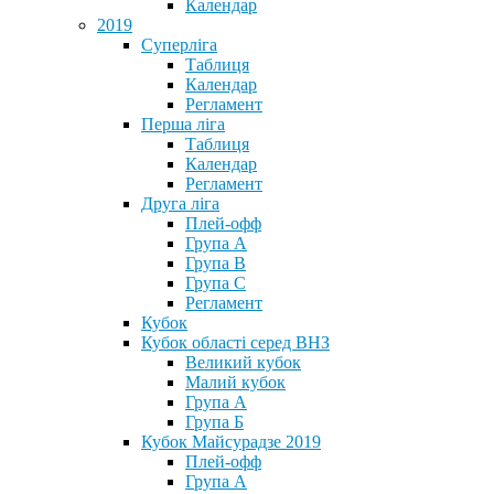
Календар
2019
Суперліга
Таблиця
Календар
Регламент
Перша ліга
Таблиця
Календар
Регламент
Друга ліга
Плей-офф
Група А
Група В
Група С
Регламент
Кубок
Кубок області серед ВНЗ
Великий кубок
Малий кубок
Група А
Група Б
Кубок Майсурадзе 2019
Плей-офф
Група А