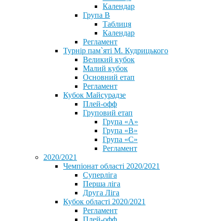
Календар
Група В
Таблиця
Календар
Регламент
Турнір пам`яті М. Кудрицького
Великий кубок
Малий кубок
Основний етап
Регламент
Кубок Майсурадзе
Плей-офф
Груповий етап
Група «А»
Група «B»
Група «C»
Регламент
2020/2021
Чемпіонат області 2020/2021
Суперліга
Перша ліга
Друга Ліга
Кубок області 2020/2021
Регламент
Плей-офф