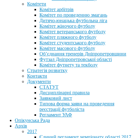
Комітети
Комітет арбітрів
Комітет по проведенню змагань
Дитячо-юнацька футбольна ліга
Комітет жіночого футболу
Комітет ветеранського футболу
Комітет пляжного футболу
Комітет студентського футболу
Комітет масового футболу
Обʼєднання тренерів Дніпропетровщини
Футзал Дніпропетровської області
Комітет футнету та текболу
Стратегія розвитку
Контакти
Документи
СТАТУТ
Дисциплінарні правила
Заявковий лист
Типова форма заяви на проведення
реєстрації футболіста
Регламент УАФ
Опікунська Рада
Архів
2017
Єдиний регламент чемпіонату області 2017