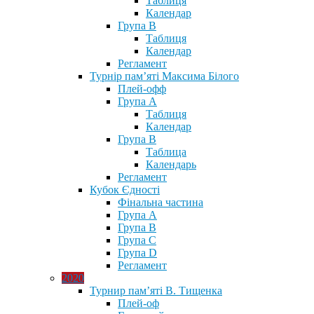
Таблиця
Календар
Група В
Таблиця
Календар
Регламент
Турнір пам’яті Максима Білого
Плей-офф
Група А
Таблиця
Календар
Група В
Таблица
Календарь
Регламент
Кубок Єдності
Фінальна частина
Група А
Група В
Група С
Група D
Регламент
2020
Турнир пам’яті В. Тищенка
Плей-оф