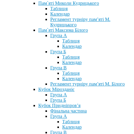
Пам`яті Миколи Кудрицького
Таблиця
Календар
Регламент турніру пам’яті М.
Кудрицького
Пам`яті Максима Білого
Група А
Таблиця
Календар
Група Б
Таблиця
Календар
Група В
Таблиця
Календар
Регламент турніру пам’яті М. Білого
Кубок Мірозданіє
Група А
Група Б
Кубок Придніпров’я
Фінальна частина
Група А
Таблиця
Календар
Група В