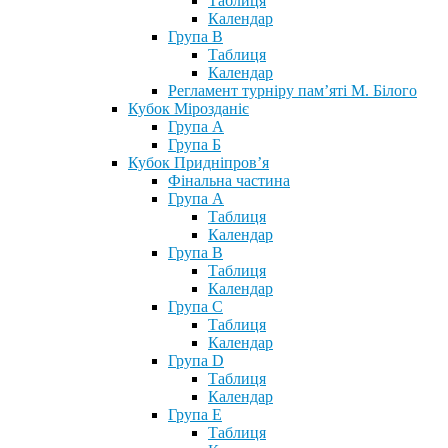
Таблиця
Календар
Група В
Таблиця
Календар
Регламент турніру пам’яті М. Білого
Кубок Мірозданіє
Група А
Група Б
Кубок Придніпров’я
Фінальна частина
Група А
Таблиця
Календар
Група В
Таблиця
Календар
Група С
Таблиця
Календар
Група D
Таблиця
Календар
Група Е
Таблиця