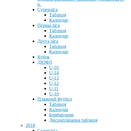
р.
Суперліга
Таблиця
Календар
Перша ліга
Таблиця
Календар
Друга ліга
Таблиця
Календар
Кубок
ДЮФЛ
U-16
U-14
U-13
U-12
U-11
U-10
Пляжний футбол
Таблиця
Календар
Бомбардири
Дисциплінарна таблиця
2018
Суперліга