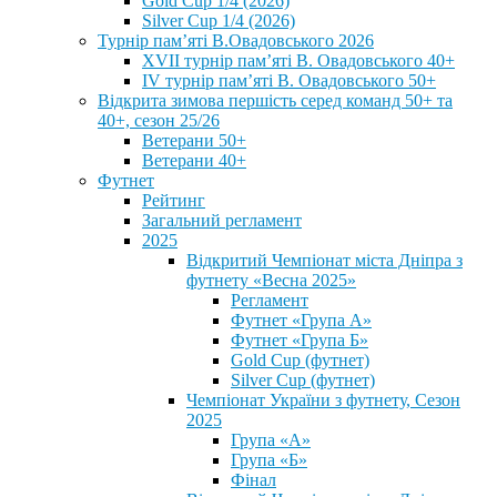
Gold Cup 1/4 (2026)
Silver Cup 1/4 (2026)
Турнір пам’яті В.Овадовського 2026
XVII турнір пам’яті В. Овадовського 40+
IV турнір пам’яті В. Овадовського 50+
Відкрита зимова першість серед команд 50+ та
40+, сезон 25/26
Ветерани 50+
Ветерани 40+
Футнет
Рейтинг
Загальний регламент
2025
Відкритий Чемпіонат міста Дніпра з
футнету «Весна 2025»
Регламент
Футнет «Група А»
Футнет «Група Б»
Gold Cup (футнет)
Silver Cup (футнет)
Чемпіонат України з футнету, Сезон
2025
Група «А»
Група «Б»
Фінал