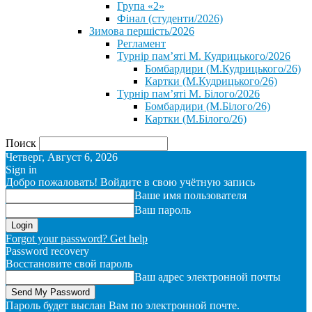
Група «2»
Фінал (студенти/2026)
⁨Зимова першість/2026⁩
Регламент
Турнір пам’яті М. Кудрицького/2026
Бомбардири (М.Кудрицького/26)
Картки (М.Кудрицького/26)
Турнір пам’яті М. Білого/2026
Бомбардири (М.Білого/26)
Картки (М.Білого/26)
Поиск
Четверг, Август 6, 2026
Sign in
Добро пожаловать! Войдите в свою учётную запись
Ваше имя пользователя
Ваш пароль
Forgot your password? Get help
Password recovery
Восстановите свой пароль
Ваш адрес электронной почты
Пароль будет выслан Вам по электронной почте.