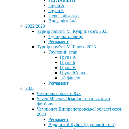
РЕГЛАМЕНТ
Група А
Група Б
Перша ліга 8×8
Вища ліга 8×8
2022/2023
Турнір пам’яті М. Кудрицького 2023
Турнірна таблиця
Регламент
Турнір пам’яті М. Білого 2023
Груповий етап
Група А
Група Б
Група В
Група Юнаки
1/8 фіналу
Регламент
2023
Чемпіонат області 8х8
Savex Minerals Чемпіонат з пляжного
футболу
Чемпіонат Дніпропетровської області сезон
2023
Регламент
Відкритий Кубок (груповий етап)