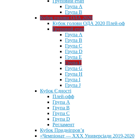
Груповий етап
Група А
Група В
Кубок голови ОДА 2020
Кубок голови ОДА 2020 Плей-оф
Груповий етап
Група A
Група B
Група C
Група D
Група E
Група F
Група G
Група H
Група I
Група J
Кубок Єдності
Плей-офф
Група А
Група В
Група С
Група D
Регламент
Кубок Придніпров’я
«Чемпіонат — ХХХ Универсіади 2019-2020