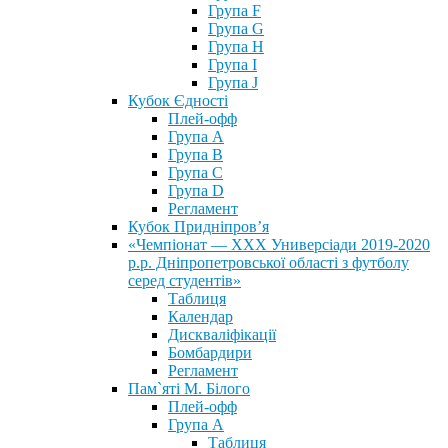
Група F
Група G
Група H
Група I
Група J
Кубок Єдності
Плей-офф
Група А
Група В
Група С
Група D
Регламент
Кубок Придніпров’я
«Чемпіонат — ХХХ Универсіади 2019-2020
р.р. Дніпропетровської області з футболу
серед студентів»
Таблиця
Календар
Дискваліфікації
Бомбардири
Регламент
Пам`яті М. Білого
Плей-офф
Група А
Таблиця