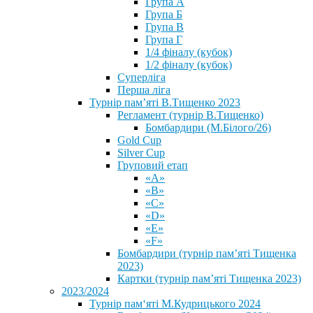
Група А
Група Б
Група В
Група Г
1/4 фіналу (кубок)
1/2 фіналу (кубок)
Суперліга
Перша ліга
Турнір пам’яті В.Тищенко 2023
Регламент (турнір В.Тищенко)
Бомбардири (М.Білого/26)
Gold Cup
Silver Cup
Груповий етап
«А»
«В»
«С»
«D»
«Е»
«F»
Бомбардири (турнір пам’яті Тищенка
2023)
Картки (турнір пам’яті Тищенка 2023)
2023/2024
⁨Турнір пам‘яті М.Кудрицького 2024