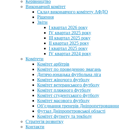
Керівництво
Виконавчий комітет
Склад виконавчого комітету АФДО
Рішення
Звіти
I квартал 2026 року
IV квартал 2025 року
III квартал 2025 року
II квартал 2025 року
I квартал 2025 року
IV квартал 2024 року
Комітети
Комітет арбітрів
Комітет по проведенню змагань
Дитячо-юнацька футбольна ліга
Комітет жіночого футболу
Комітет ветеранського футболу
Комітет пляжного футболу
Комітет студентського футболу
Комітет масового футболу
Обʼєднання тренерів Дніпропетровщини
Футзал Дніпропетровської області
Комітет футнету та текболу
Стратегія розвитку
Контакти