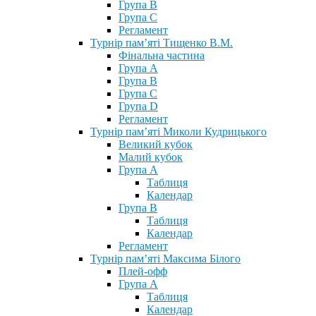
Група В
Група С
Регламент
Турнір пам’яті Тищенко В.М.
Фінальна частина
Група А
Група В
Група С
Група D
Регламент
Турнір пам’яті Миколи Кудрицького
Великий кубок
Малий кубок
Група А
Таблиця
Календар
Група В
Таблиця
Календар
Регламент
Турнір пам’яті Максима Білого
Плей-офф
Група А
Таблиця
Календар