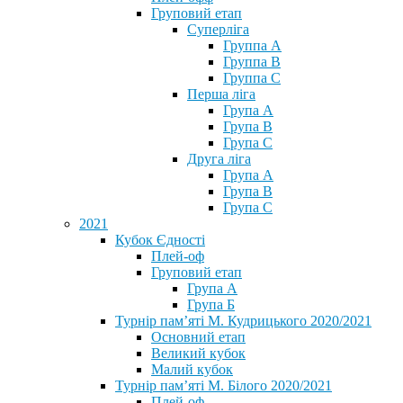
Груповий етап
Суперліга
Группа A
Группа B
Группа C
Перша ліга
Група A
Група B
Група C
Друга ліга
Група A
Група B
Група C
2021
Кубок Єдності
Плей-оф
Груповий етап
Група А
Група Б
Турнір пам’яті М. Кудрицького 2020/2021
Основний етап
Великий кубок
Малий кубок
Турнір пам’яті М. Білого 2020/2021
Плей-оф