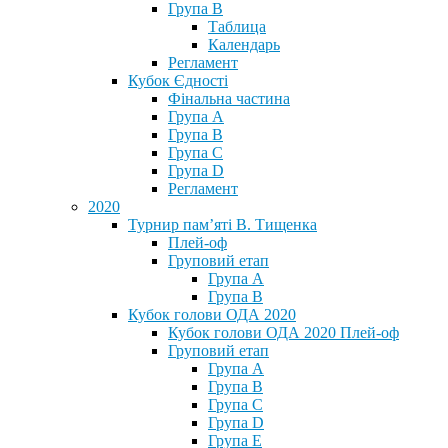
Група В
Таблица
Календарь
Регламент
Кубок Єдності
Фінальна частина
Група А
Група В
Група С
Група D
Регламент
2020
Турнир пам’яті В. Тищенка
Плей-оф
Груповий етап
Група А
Група В
Кубок голови ОДА 2020
Кубок голови ОДА 2020 Плей-оф
Груповий етап
Група A
Група B
Група C
Група D
Група E