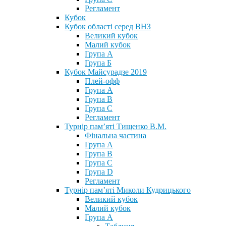
Регламент
Кубок
Кубок області серед ВНЗ
Великий кубок
Малий кубок
Група А
Група Б
Кубок Майсурадзе 2019
Плей-офф
Група А
Група В
Група С
Регламент
Турнір пам’яті Тищенко В.М.
Фінальна частина
Група А
Група В
Група С
Група D
Регламент
Турнір пам’яті Миколи Кудрицького
Великий кубок
Малий кубок
Група А