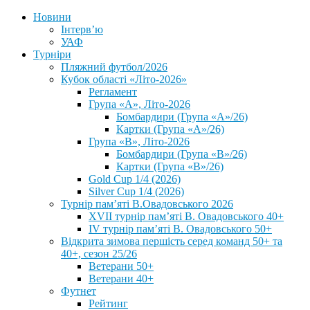
Новини
Інтерв’ю
УАФ
Турніри
Пляжний футбол/2026
Кубок області «Літо-2026»
Регламент
Група «А», Літо-2026
Бомбардири (Група «А»/26)
Картки (Група «А»/26)
Група «В», Літо-2026
Бомбардири (Група «В»/26)
Картки (Група «В»/26)
Gold Cup 1/4 (2026)
Silver Cup 1/4 (2026)
Турнір пам’яті В.Овадовського 2026
XVII турнір пам’яті В. Овадовського 40+
IV турнір пам’яті В. Овадовського 50+
Відкрита зимова першість серед команд 50+ та
40+, сезон 25/26
Ветерани 50+
Ветерани 40+
Футнет
Рейтинг