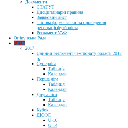
Документи
СТАТУТ
Дисциплінарні правила
Заявковий лист
Типова форма заяви на проведення
реєстрації футболіста
Регламент УАФ
Опікунська Рада
Архів
2017
Єдиний регламент чемпіонату області 2017
р.
Суперліга
Таблиця
Календар
Перша ліга
Таблиця
Календар
Друга ліга
Таблиця
Календар
Кубок
ДЮФЛ
U-16
U-14