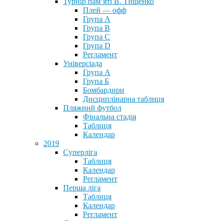
Турнір пам’яті В. Тищенко
Плей — офф
Група А
Група B
Група С
Група D
Регламент
Універсіада
Група А
Група Б
Бомбардири
Дисциплінарна таблиця
Пляжний футбол
Фінальна стадія
Таблиця
Календар
2019
Суперліга
Таблиця
Календар
Регламент
Перша ліга
Таблиця
Календар
Регламент