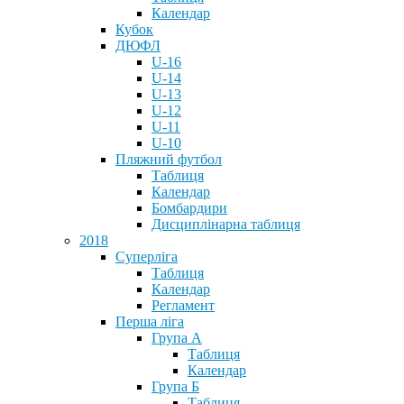
Календар
Кубок
ДЮФЛ
U-16
U-14
U-13
U-12
U-11
U-10
Пляжний футбол
Таблиця
Календар
Бомбардири
Дисциплінарна таблиця
2018
Суперліга
Таблиця
Календар
Регламент
Перша ліга
Група А
Таблиця
Календар
Група Б
Таблиця