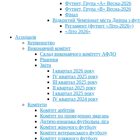
Футнет, Група «А» Весна-2026
Футнет, Група «В» Весна-2026
Фінал
Відкритий Чемпіонат міста Дніпра з фут
Регламент (футнет «Літо-2026»)
«Літо 2026»
Асоціація
Керівництво
Виконавчий комітет
Склад виконавчого комітету АФДО
Рішення
Звіти
I квартал 2026 року
IV квартал 2025 року
III квартал 2025 року
II квартал 2025 року
I квартал 2025 року
IV квартал 2024 року
Комітети
Комітет арбітрів
Комітет по проведенню змагань
Дитячо-юнацька футбольна ліга
Комітет жіночого футболу
Комітет ветеранського футболу
Комітет пляжного футболу