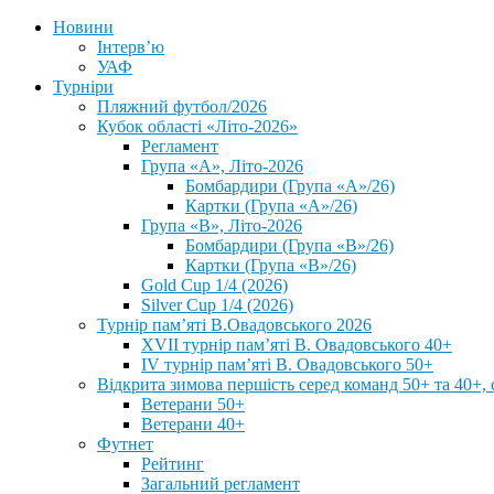
Новини
Інтерв’ю
УАФ
Турніри
Пляжний футбол/2026
Кубок області «Літо-2026»
Регламент
Група «А», Літо-2026
Бомбардири (Група «А»/26)
Картки (Група «А»/26)
Група «В», Літо-2026
Бомбардири (Група «В»/26)
Картки (Група «В»/26)
Gold Cup 1/4 (2026)
Silver Cup 1/4 (2026)
Турнір пам’яті В.Овадовського 2026
XVII турнір пам’яті В. Овадовського 40+
IV турнір пам’яті В. Овадовського 50+
Відкрита зимова першість серед команд 50+ та 40+, 
Ветерани 50+
Ветерани 40+
Футнет
Рейтинг
Загальний регламент