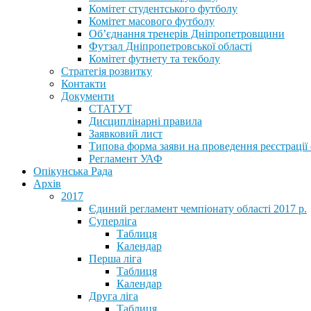
Комітет студентського футболу
Комітет масового футболу
Обʼєднання тренерів Дніпропетровщини
Футзал Дніпропетровської області
Комітет футнету та текболу
Стратегія розвитку
Контакти
Документи
СТАТУТ
Дисциплінарні правила
Заявковий лист
Типова форма заяви на проведення реєстрації
Регламент УАФ
Опікунська Рада
Архів
2017
Єдиний регламент чемпіонату області 2017 р.
Суперліга
Таблиця
Календар
Перша ліга
Таблиця
Календар
Друга ліга
Таблиця