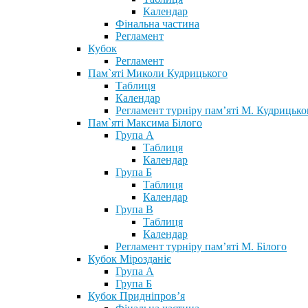
Календар
Фінальна частина
Регламент
Кубок
Регламент
Пам`яті Миколи Кудрицького
Таблиця
Календар
Регламент турніру пам’яті М. Кудрицько
Пам`яті Максима Білого
Група А
Таблиця
Календар
Група Б
Таблиця
Календар
Група В
Таблиця
Календар
Регламент турніру пам’яті М. Білого
Кубок Мірозданіє
Група А
Група Б
Кубок Придніпров’я