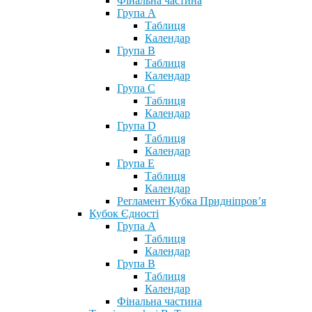
Фінальна частина
Група А
Таблиця
Календар
Група В
Таблиця
Календар
Група С
Таблиця
Календар
Група D
Таблиця
Календар
Група Е
Таблиця
Календар
Регламент Кубка Придніпров’я
Кубок Єдності
Група А
Таблиця
Календар
Група В
Таблиця
Календар
Фінальна частина