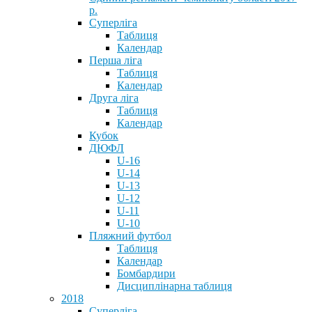
р.
Суперліга
Таблиця
Календар
Перша ліга
Таблиця
Календар
Друга ліга
Таблиця
Календар
Кубок
ДЮФЛ
U-16
U-14
U-13
U-12
U-11
U-10
Пляжний футбол
Таблиця
Календар
Бомбардири
Дисциплінарна таблиця
2018
Суперліга