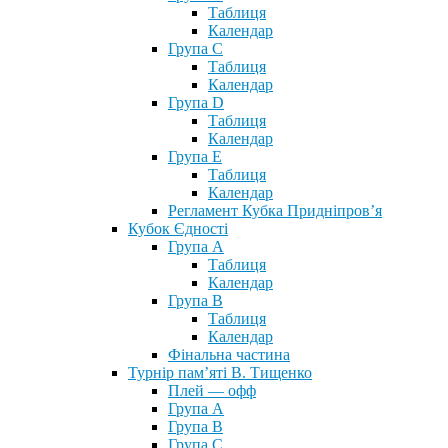
Таблиця
Календар
Група С
Таблиця
Календар
Група D
Таблиця
Календар
Група Е
Таблиця
Календар
Регламент Кубка Придніпров’я
Кубок Єдності
Група А
Таблиця
Календар
Група В
Таблиця
Календар
Фінальна частина
Турнір пам’яті В. Тищенко
Плей — офф
Група А
Група B
Група С