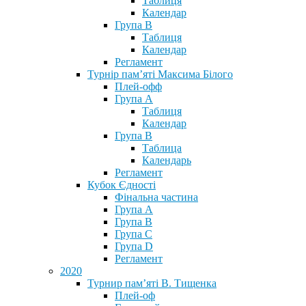
Таблиця
Календар
Група В
Таблиця
Календар
Регламент
Турнір пам’яті Максима Білого
Плей-офф
Група А
Таблиця
Календар
Група В
Таблица
Календарь
Регламент
Кубок Єдності
Фінальна частина
Група А
Група В
Група С
Група D
Регламент
2020
Турнир пам’яті В. Тищенка
Плей-оф