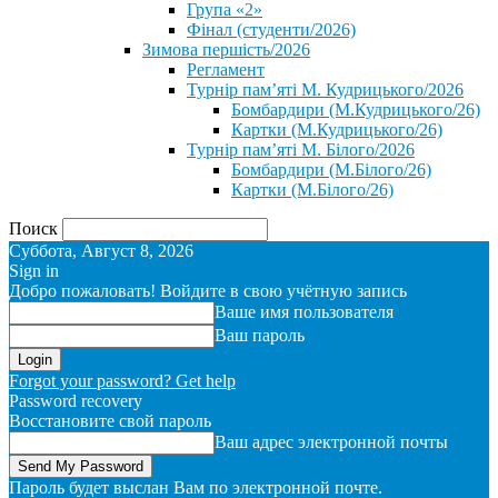
Група «2»
Фінал (студенти/2026)
⁨Зимова першість/2026⁩
Регламент
Турнір пам’яті М. Кудрицького/2026
Бомбардири (М.Кудрицького/26)
Картки (М.Кудрицького/26)
Турнір пам’яті М. Білого/2026
Бомбардири (М.Білого/26)
Картки (М.Білого/26)
Поиск
Суббота, Август 8, 2026
Sign in
Добро пожаловать! Войдите в свою учётную запись
Ваше имя пользователя
Ваш пароль
Forgot your password? Get help
Password recovery
Восстановите свой пароль
Ваш адрес электронной почты
Пароль будет выслан Вам по электронной почте.