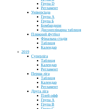
Група D
Регламент
Універсіада
Група А
Група Б
Бомбардири
Дисциплінарна таблиця
Пляжний футбол
Фінальна стадія
Таблиця
Календар
2019
Суперліга
Таблиця
Календар
Регламент
Перша ліга
Таблиця
Календар
Регламент
Друга ліга
Плей-офф
Група А
Група В
Група С