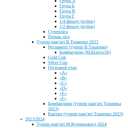
Група А
Група Б
Група В
Група Г
1/4 фіналу (кубок)
1/2 фіналу (кубок)
Суперліга
Перша ліга
Турнір пам’яті В.Тищенко 2023
Регламент (турнір В.Тищенко)
Бомбардири (М.Білого/26)
Gold Cup
Silver Cup
Груповий етап
«А»
«В»
«С»
«D»
«Е»
«F»
Бомбардири (турнір пам’яті Тищенка
2023)
Картки (турнір пам’яті Тищенка 2023)
2023/2024
⁨Турнір пам‘яті М.Кудрицького 2024