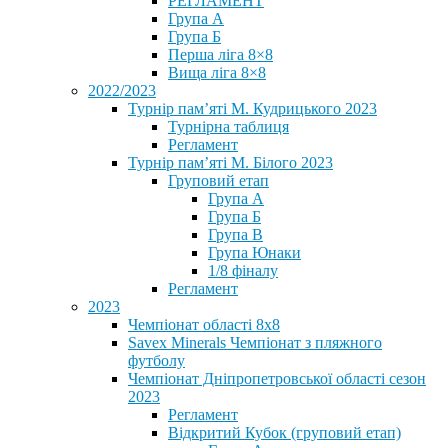
РЕГЛАМЕНТ
Група А
Група Б
Перша ліга 8×8
Вища ліга 8×8
2022/2023
Турнір пам’яті М. Кудрицького 2023
Турнірна таблиця
Регламент
Турнір пам’яті М. Білого 2023
Груповий етап
Група А
Група Б
Група В
Група Юнаки
1/8 фіналу
Регламент
2023
Чемпіонат області 8х8
Savex Minerals Чемпіонат з пляжного
футболу
Чемпіонат Дніпропетровської області сезон
2023
Регламент
Відкритий Кубок (груповий етап)