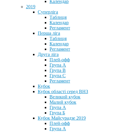
Календар
2019
Суперліга
Таблиця
Календар
Регламент
Перша ліга
Таблиця
Календар
Регламент
Друга ліга
Плей-офф
Група А
Група В
Група С
Регламент
Кубок
Кубок області серед ВНЗ
Великий кубок
Малий кубок
Група А
Група Б
Кубок Майсурадзе 2019
Плей-офф
Група А