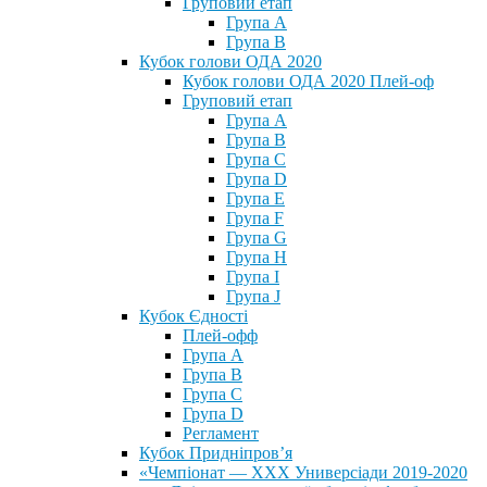
Груповий етап
Група А
Група В
Кубок голови ОДА 2020
Кубок голови ОДА 2020 Плей-оф
Груповий етап
Група A
Група B
Група C
Група D
Група E
Група F
Група G
Група H
Група I
Група J
Кубок Єдності
Плей-офф
Група А
Група В
Група С
Група D
Регламент
Кубок Придніпров’я
«Чемпіонат — ХХХ Универсіади 2019-2020