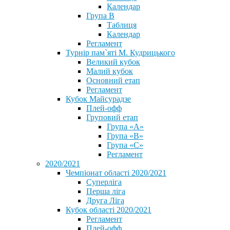
Календар
Група В
Таблиця
Календар
Регламент
Турнір пам`яті М. Кудрицького
Великий кубок
Малий кубок
Основний етап
Регламент
Кубок Майсурадзе
Плей-офф
Груповий етап
Група «А»
Група «B»
Група «C»
Регламент
2020/2021
Чемпіонат області 2020/2021
Суперліга
Перша ліга
Друга Ліга
Кубок області 2020/2021
Регламент
Плей-офф