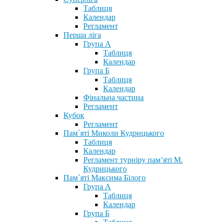
Таблиця
Календар
Регламент
Перша ліга
Група А
Таблиця
Календар
Група Б
Таблиця
Календар
Фінальна частина
Регламент
Кубок
Регламент
Пам`яті Миколи Кудрицького
Таблиця
Календар
Регламент турніру пам’яті М.
Кудрицького
Пам`яті Максима Білого
Група А
Таблиця
Календар
Група Б