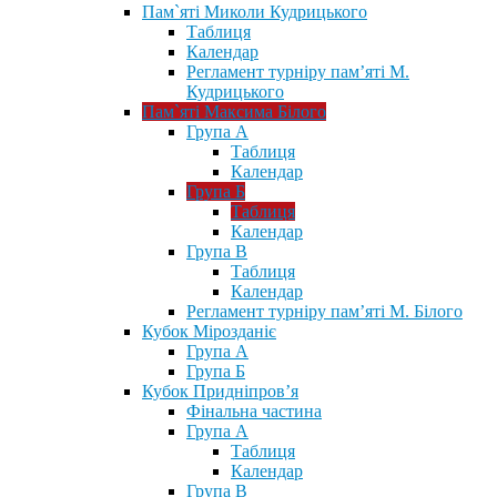
Пам`яті Миколи Кудрицького
Таблиця
Календар
Регламент турніру пам’яті М.
Кудрицького
Пам`яті Максима Білого
Група А
Таблиця
Календар
Група Б
Таблиця
Календар
Група В
Таблиця
Календар
Регламент турніру пам’яті М. Білого
Кубок Мірозданіє
Група А
Група Б
Кубок Придніпров’я
Фінальна частина
Група А
Таблиця
Календар
Група В