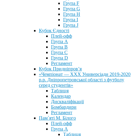
Група F
Група G
Група H
Група I
Група J
Кубок Єдності
Плей-офф
Група А
Група В
Група С
Група D
Регламент
Кубок Придніпров’я
«Чемпіонат — ХХХ Универсіади 2019-2020
р.р. Дніпропетровської області з футболу
серед студентів»
Таблиця
Календар
Дискваліфікації
Бомбардири
Регламент
Пам`яті М. Білого
Плей-офф
Група А
Таблиця