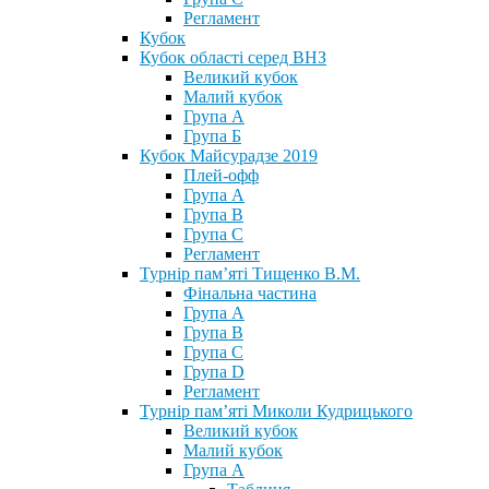
Регламент
Кубок
Кубок області серед ВНЗ
Великий кубок
Малий кубок
Група А
Група Б
Кубок Майсурадзе 2019
Плей-офф
Група А
Група В
Група С
Регламент
Турнір пам’яті Тищенко В.М.
Фінальна частина
Група А
Група В
Група С
Група D
Регламент
Турнір пам’яті Миколи Кудрицького
Великий кубок
Малий кубок
Група А