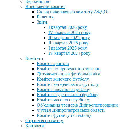
Керівництво
Виконавчий комітет
Склад виконавчого комітету АФДО
Рішення
Звіти
I квартал 2026 року
IV квартал 2025 року
III квартал 2025 року
II квартал 2025 року
I квартал 2025 року
IV квартал 2024 року
Комітети
Комітет арбітрів
Комітет по проведенню змагань
Дитячо-юнацька футбольна ліга
Комітет жіночого футболу
Комітет ветеранського футболу
Комітет пляжного футболу
Комітет студентського футболу
Комітет масового футболу
Обʼєднання тренерів Дніпропетровщини
Футзал Дніпропетровської області
Комітет футнету та текболу
Стратегія розвитку
Контакти