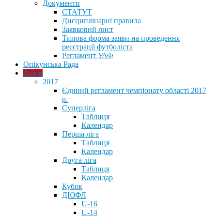
Документи
СТАТУТ
Дисциплінарні правила
Заявковий лист
Типова форма заяви на проведення
реєстрації футболіста
Регламент УАФ
Опікунська Рада
Архів
2017
Єдиний регламент чемпіонату області 2017
р.
Суперліга
Таблиця
Календар
Перша ліга
Таблиця
Календар
Друга ліга
Таблиця
Календар
Кубок
ДЮФЛ
U-16
U-14