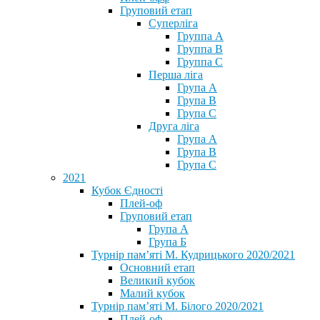
Груповий етап
Суперліга
Группа A
Группа B
Группа C
Перша ліга
Група A
Група B
Група C
Друга ліга
Група A
Група B
Група C
2021
Кубок Єдності
Плей-оф
Груповий етап
Група А
Група Б
Турнір пам’яті М. Кудрицького 2020/2021
Основний етап
Великий кубок
Малий кубок
Турнір пам’яті М. Білого 2020/2021
Плей-оф