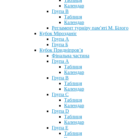
Таблиця
Календар
Група В
Таблиця
Календар
Регламент турніру пам’яті М. Білого
Кубок Мірозданіє
Група А
Група Б
Кубок Придніпров’я
Фінальна частина
Група А
Таблиця
Календар
Група В
Таблиця
Календар
Група С
Таблиця
Календар
Група D
Таблиця
Календар
Група Е
Таблиця