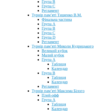
Група В
Група С
Регламент
Турнір пам’яті Тищенко В.М.
Фінальна частина
Група А
Група В
Група С
Група D
Регламент
Турнір пам’яті Миколи Кудрицького
Великий кубок
Малий кубок
Група А
Таблиця
Календар
Група В
Таблиця
Календар
Регламент
Турнір пам’яті Максима Білого
Плей-офф
Група А
Таблиця
Календар