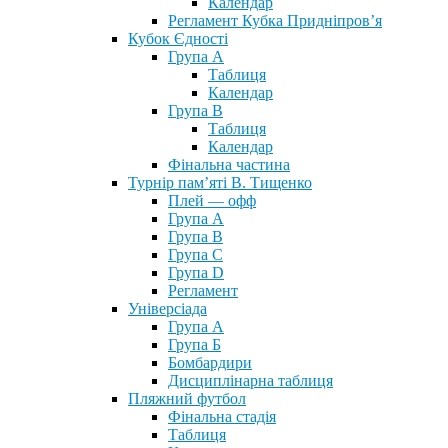
Календар
Регламент Кубка Придніпров’я
Кубок Єдності
Група А
Таблиця
Календар
Група В
Таблиця
Календар
Фінальна частина
Турнір пам’яті В. Тищенко
Плей — офф
Група А
Група B
Група С
Група D
Регламент
Універсіада
Група А
Група Б
Бомбардири
Дисциплінарна таблиця
Пляжний футбол
Фінальна стадія
Таблиця