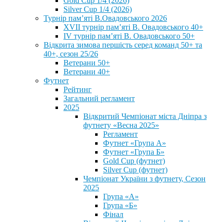
Gold Cup 1/4 (2026)
Silver Cup 1/4 (2026)
Турнір пам’яті В.Овадовського 2026
XVII турнір пам’яті В. Овадовського 40+
IV турнір пам’яті В. Овадовського 50+
Відкрита зимова першість серед команд 50+ та
40+, сезон 25/26
Ветерани 50+
Ветерани 40+
Футнет
Рейтинг
Загальний регламент
2025
Відкритий Чемпіонат міста Дніпра з
футнету «Весна 2025»
Регламент
Футнет «Група А»
Футнет «Група Б»
Gold Cup (футнет)
Silver Cup (футнет)
Чемпіонат України з футнету, Сезон
2025
Група «А»
Група «Б»
Фінал