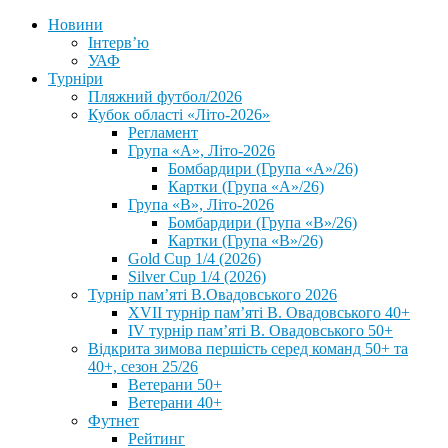
Новини
Інтерв’ю
УАФ
Турніри
Пляжний футбол/2026
Кубок області «Літо-2026»
Регламент
Група «А», Літо-2026
Бомбардири (Група «А»/26)
Картки (Група «А»/26)
Група «В», Літо-2026
Бомбардири (Група «В»/26)
Картки (Група «В»/26)
Gold Cup 1/4 (2026)
Silver Cup 1/4 (2026)
Турнір пам’яті В.Овадовського 2026
XVII турнір пам’яті В. Овадовського 40+
IV турнір пам’яті В. Овадовського 50+
Відкрита зимова першість серед команд 50+ та
40+, сезон 25/26
Ветерани 50+
Ветерани 40+
Футнет
Рейтинг