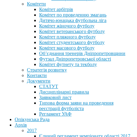
Комітети
Комітет арбітрів
Комітет по проведенню змагань
Дитячо-юнацька футбольна ліга
Комітет жіночого футболу
Комітет ветеранського футболу
Комітет пляжного футболу
Комітет студентського футболу
Комітет масового футболу
Обʼєднання тренерів Дніпропетровщини
Футзал Дніпропетровської області
Комітет футнету та текболу
Стратегія розвитку
Контакти
Документи
СТАТУТ
Дисциплінарні правила
Заявковий лист
Типова форма заяви на проведення
реєстрації футболіста
Регламент УАФ
Опікунська Рада
Архів
2017
Єдиний регламент чемпіонату області 2017