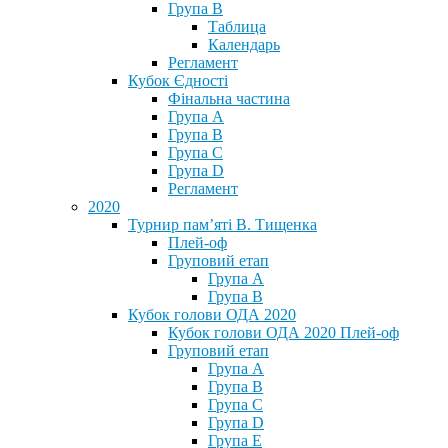
Група В
Таблица
Календарь
Регламент
Кубок Єдності
Фінальна частина
Група А
Група В
Група С
Група D
Регламент
2020
Турнир пам’яті В. Тищенка
Плей-оф
Груповий етап
Група А
Група В
Кубок голови ОДА 2020
Кубок голови ОДА 2020 Плей-оф
Груповий етап
Група A
Група B
Група C
Група D
Група E