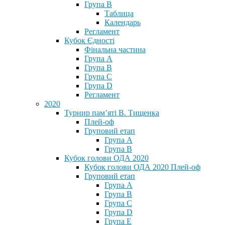
Група В
Таблица
Календарь
Регламент
Кубок Єдності
Фінальна частина
Група А
Група В
Група С
Група D
Регламент
2020
Турнир пам’яті В. Тищенка
Плей-оф
Груповий етап
Група А
Група В
Кубок голови ОДА 2020
Кубок голови ОДА 2020 Плей-оф
Груповий етап
Група A
Група B
Група C
Група D
Група E