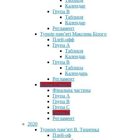
Таблиця
Календар
Група В
Таблиця
Календар
Регламент
Турнір пам’яті Максима Білого
Плей-офф
Група А
Таблиця
Календар
Група В
Таблица
Календарь
Регламент
Кубок Єдності
Фінальна частина
Група А
Група В
Група С
Група D
Регламент
2020
Турнир пам’яті В. Тищенка
Плей-оф