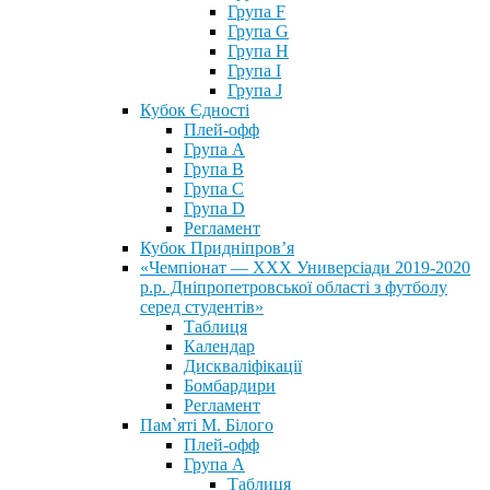
Група F
Група G
Група H
Група I
Група J
Кубок Єдності
Плей-офф
Група А
Група В
Група С
Група D
Регламент
Кубок Придніпров’я
«Чемпіонат — ХХХ Универсіади 2019-2020
р.р. Дніпропетровської області з футболу
серед студентів»
Таблиця
Календар
Дискваліфікації
Бомбардири
Регламент
Пам`яті М. Білого
Плей-офф
Група А
Таблиця