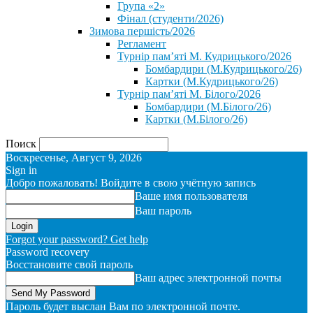
Група «2»
Фінал (студенти/2026)
⁨Зимова першість/2026⁩
Регламент
Турнір пам’яті М. Кудрицького/2026
Бомбардири (М.Кудрицького/26)
Картки (М.Кудрицького/26)
Турнір пам’яті М. Білого/2026
Бомбардири (М.Білого/26)
Картки (М.Білого/26)
Поиск
Воскресенье, Август 9, 2026
Sign in
Добро пожаловать! Войдите в свою учётную запись
Ваше имя пользователя
Ваш пароль
Forgot your password? Get help
Password recovery
Восстановите свой пароль
Ваш адрес электронной почты
Пароль будет выслан Вам по электронной почте.