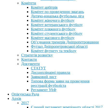
Комітети
Комітет арбітрів
Комітет по проведенню змагань
Дитячо-юнацька футбольна ліга
Комітет жіночого футболу
Комітет ветеранського футболу
Комітет пляжного футболу
Комітет студентського футболу
Комітет масового футболу
Обʼєднання тренерів Дніпропетровщини
Футзал Дніпропетровської області
Комітет футнету та текболу
Стратегія розвитку
Контакти
Документи
СТАТУТ
Дисциплінарні правила
Заявковий лист
Типова форма заяви на проведення
реєстрації футболіста
Регламент УАФ
Опікунська Рада
Архів
2017
Єдиний регламент чемпіонату області 2017