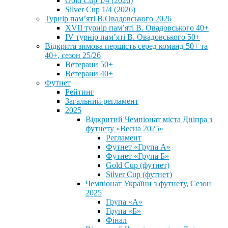
Gold Cup 1/4 (2026)
Silver Cup 1/4 (2026)
Турнір пам’яті В.Овадовського 2026
XVII турнір пам’яті В. Овадовського 40+
IV турнір пам’яті В. Овадовського 50+
Відкрита зимова першість серед команд 50+ та
40+, сезон 25/26
Ветерани 50+
Ветерани 40+
Футнет
Рейтинг
Загальний регламент
2025
Відкритий Чемпіонат міста Дніпра з
футнету «Весна 2025»
Регламент
Футнет «Група А»
Футнет «Група Б»
Gold Cup (футнет)
Silver Cup (футнет)
Чемпіонат України з футнету, Сезон
2025
Група «А»
Група «Б»
Фінал