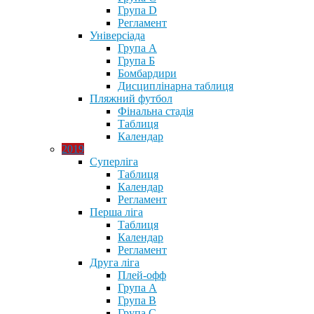
Група D
Регламент
Універсіада
Група А
Група Б
Бомбардири
Дисциплінарна таблиця
Пляжний футбол
Фінальна стадія
Таблиця
Календар
2019
Суперліга
Таблиця
Календар
Регламент
Перша ліга
Таблиця
Календар
Регламент
Друга ліга
Плей-офф
Група А
Група В
Група С