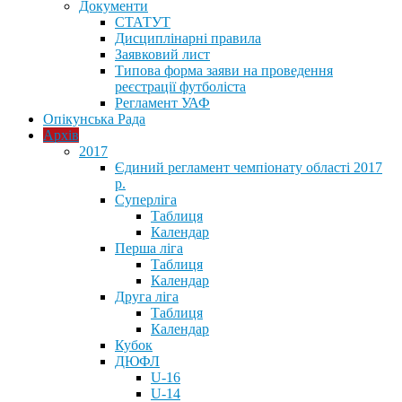
Документи
СТАТУТ
Дисциплінарні правила
Заявковий лист
Типова форма заяви на проведення
реєстрації футболіста
Регламент УАФ
Опікунська Рада
Архів
2017
Єдиний регламент чемпіонату області 2017
р.
Суперліга
Таблиця
Календар
Перша ліга
Таблиця
Календар
Друга ліга
Таблиця
Календар
Кубок
ДЮФЛ
U-16
U-14