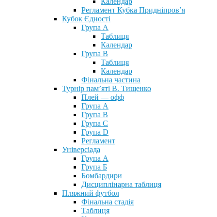
Календар
Регламент Кубка Придніпров’я
Кубок Єдності
Група А
Таблиця
Календар
Група В
Таблиця
Календар
Фінальна частина
Турнір пам’яті В. Тищенко
Плей — офф
Група А
Група B
Група С
Група D
Регламент
Універсіада
Група А
Група Б
Бомбардири
Дисциплінарна таблиця
Пляжний футбол
Фінальна стадія
Таблиця