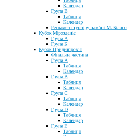
Таблиця
Календар
Група В
Таблиця
Календар
Регламент турніру пам’яті М. Білого
Кубок Мірозданіє
Група А
Група Б
Кубок Придніпров’я
Фінальна частина
Група А
Таблиця
Календар
Група В
Таблиця
Календар
Група С
Таблиця
Календар
Група D
Таблиця
Календар
Група Е
Таблиця