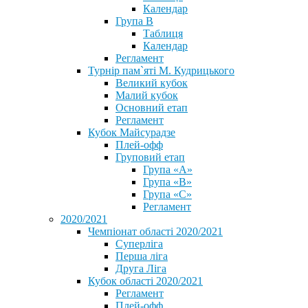
Календар
Група В
Таблиця
Календар
Регламент
Турнір пам`яті М. Кудрицького
Великий кубок
Малий кубок
Основний етап
Регламент
Кубок Майсурадзе
Плей-офф
Груповий етап
Група «А»
Група «B»
Група «C»
Регламент
2020/2021
Чемпіонат області 2020/2021
Суперліга
Перша ліга
Друга Ліга
Кубок області 2020/2021
Регламент
Плей-офф