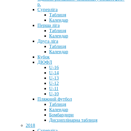
р.
Суперліга
Таблиця
Календар
Перша ліга
Таблиця
Календар
Друга ліга
Таблиця
Календар
Кубок
ДЮФЛ
U-16
U-14
U-13
U-12
U-11
U-10
Пляжний футбол
Таблиця
Календар
Бомбардири
Дисциплінарна таблиця
2018
Суперліга