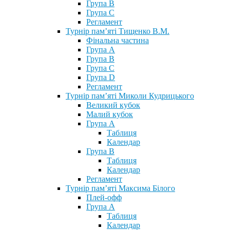
Група В
Група С
Регламент
Турнір пам’яті Тищенко В.М.
Фінальна частина
Група А
Група В
Група С
Група D
Регламент
Турнір пам’яті Миколи Кудрицького
Великий кубок
Малий кубок
Група А
Таблиця
Календар
Група В
Таблиця
Календар
Регламент
Турнір пам’яті Максима Білого
Плей-офф
Група А
Таблиця
Календар