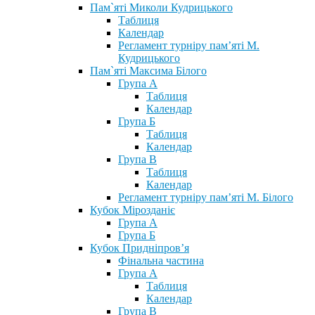
Пам`яті Миколи Кудрицького
Таблиця
Календар
Регламент турніру пам’яті М.
Кудрицького
Пам`яті Максима Білого
Група А
Таблиця
Календар
Група Б
Таблиця
Календар
Група В
Таблиця
Календар
Регламент турніру пам’яті М. Білого
Кубок Мірозданіє
Група А
Група Б
Кубок Придніпров’я
Фінальна частина
Група А
Таблиця
Календар
Група В