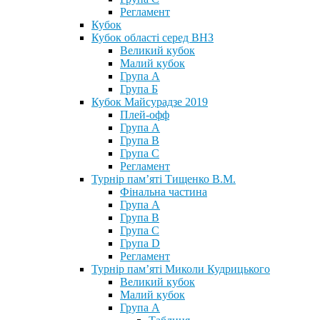
Регламент
Кубок
Кубок області серед ВНЗ
Великий кубок
Малий кубок
Група А
Група Б
Кубок Майсурадзе 2019
Плей-офф
Група А
Група В
Група С
Регламент
Турнір пам’яті Тищенко В.М.
Фінальна частина
Група А
Група В
Група С
Група D
Регламент
Турнір пам’яті Миколи Кудрицького
Великий кубок
Малий кубок
Група А