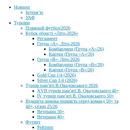
Новини
Інтерв’ю
УАФ
Турніри
Пляжний футбол/2026
Кубок області «Літо-2026»
Регламент
Група «А», Літо-2026
Бомбардири (Група «А»/26)
Картки (Група «А»/26)
Група «В», Літо-2026
Бомбардири (Група «В»/26)
Картки (Група «В»/26)
Gold Cup 1/4 (2026)
Silver Cup 1/4 (2026)
Турнір пам’яті В.Овадовського 2026
XVII турнір пам’яті В. Овадовського 40+
IV турнір пам’яті В. Овадовського 50+
Відкрита зимова першість серед команд 50+ та
40+, сезон 25/26
Ветерани 50+
Ветерани 40+
Футнет
Рейтинг