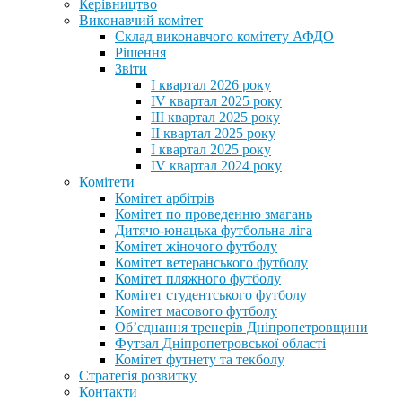
Керівництво
Виконавчий комітет
Склад виконавчого комітету АФДО
Рішення
Звіти
I квартал 2026 року
IV квартал 2025 року
III квартал 2025 року
II квартал 2025 року
I квартал 2025 року
IV квартал 2024 року
Комітети
Комітет арбітрів
Комітет по проведенню змагань
Дитячо-юнацька футбольна ліга
Комітет жіночого футболу
Комітет ветеранського футболу
Комітет пляжного футболу
Комітет студентського футболу
Комітет масового футболу
Обʼєднання тренерів Дніпропетровщини
Футзал Дніпропетровської області
Комітет футнету та текболу
Стратегія розвитку
Контакти