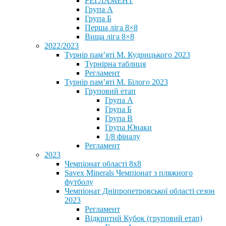
РЕГЛАМЕНТ
Група А
Група Б
Перша ліга 8×8
Вища ліга 8×8
2022/2023
Турнір пам’яті М. Кудрицького 2023
Турнірна таблиця
Регламент
Турнір пам’яті М. Білого 2023
Груповий етап
Група А
Група Б
Група В
Група Юнаки
1/8 фіналу
Регламент
2023
Чемпіонат області 8х8
Savex Minerals Чемпіонат з пляжного
футболу
Чемпіонат Дніпропетровської області сезон
2023
Регламент
Відкритий Кубок (груповий етап)