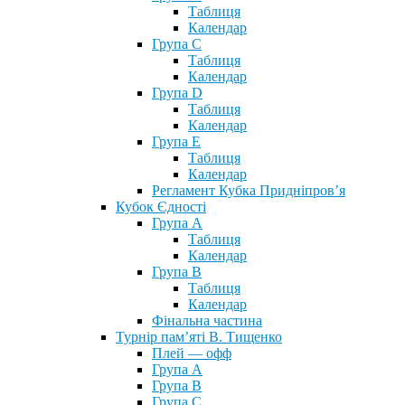
Таблиця
Календар
Група С
Таблиця
Календар
Група D
Таблиця
Календар
Група Е
Таблиця
Календар
Регламент Кубка Придніпров’я
Кубок Єдності
Група А
Таблиця
Календар
Група В
Таблиця
Календар
Фінальна частина
Турнір пам’яті В. Тищенко
Плей — офф
Група А
Група B
Група С