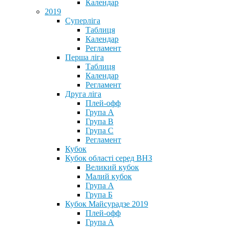
Календар
2019
Суперліга
Таблиця
Календар
Регламент
Перша ліга
Таблиця
Календар
Регламент
Друга ліга
Плей-офф
Група А
Група В
Група С
Регламент
Кубок
Кубок області серед ВНЗ
Великий кубок
Малий кубок
Група А
Група Б
Кубок Майсурадзе 2019
Плей-офф
Група А