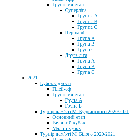
Груповий етап
Суперліга
Группа A
Группа B
Группа C
Перша ліга
Група A
Група B
Група C
Друга ліга
Група A
Група B
Група C
2021
Кубок Єдності
Плей-оф
Груповий етап
Група А
Група Б
Турнір пам’яті М. Кудрицького 2020/2021
Основний етап
Великий кубок
Малий кубок
Турнір пам’яті М. Білого 2020/2021
Плей-оф