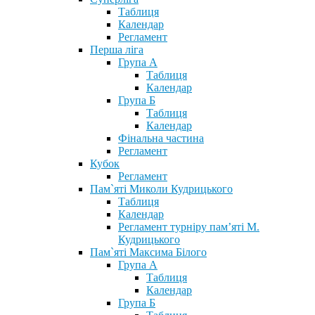
Таблиця
Календар
Регламент
Перша ліга
Група А
Таблиця
Календар
Група Б
Таблиця
Календар
Фінальна частина
Регламент
Кубок
Регламент
Пам`яті Миколи Кудрицького
Таблиця
Календар
Регламент турніру пам’яті М.
Кудрицького
Пам`яті Максима Білого
Група А
Таблиця
Календар
Група Б