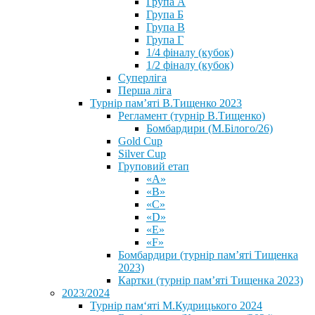
Група А
Група Б
Група В
Група Г
1/4 фіналу (кубок)
1/2 фіналу (кубок)
Суперліга
Перша ліга
Турнір пам’яті В.Тищенко 2023
Регламент (турнір В.Тищенко)
Бомбардири (М.Білого/26)
Gold Cup
Silver Cup
Груповий етап
«А»
«В»
«С»
«D»
«Е»
«F»
Бомбардири (турнір пам’яті Тищенка
2023)
Картки (турнір пам’яті Тищенка 2023)
2023/2024
⁨Турнір пам‘яті М.Кудрицького 2024