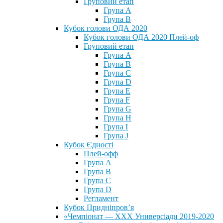
Груповий етап
Група А
Група В
Кубок голови ОДА 2020
Кубок голови ОДА 2020 Плей-оф
Груповий етап
Група A
Група B
Група C
Група D
Група E
Група F
Група G
Група H
Група I
Група J
Кубок Єдності
Плей-офф
Група А
Група В
Група С
Група D
Регламент
Кубок Придніпров’я
«Чемпіонат — ХХХ Универсіади 2019-2020