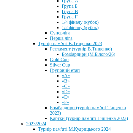
Група А
Група Б
Група В
Група Г
1/4 фіналу (кубок)
1/2 фіналу (кубок)
Суперліга
Перша ліга
Турнір пам’яті В.Тищенко 2023
Регламент (турнір В.Тищенко)
Бомбардири (М.Білого/26)
Gold Cup
Silver Cup
Груповий етап
«А»
«В»
«С»
«D»
«Е»
«F»
Бомбардири (турнір пам’яті Тищенка
2023)
Картки (турнір пам’яті Тищенка 2023)
2023/2024
⁨Турнір пам‘яті М.Кудрицького 2024