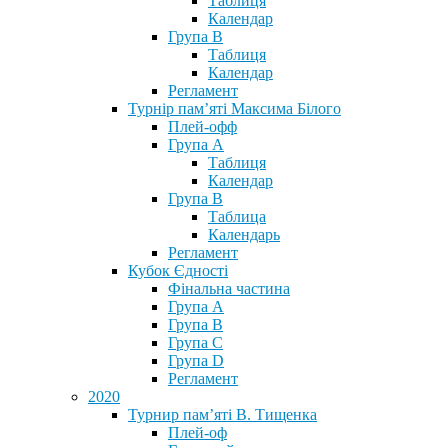
Таблиця
Календар
Група В
Таблиця
Календар
Регламент
Турнір пам’яті Максима Білого
Плей-офф
Група А
Таблиця
Календар
Група В
Таблица
Календарь
Регламент
Кубок Єдності
Фінальна частина
Група А
Група В
Група С
Група D
Регламент
2020
Турнир пам’яті В. Тищенка
Плей-оф