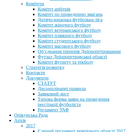
Комітети
Комітет арбітрів
Комітет по проведенню змагань
Дитячо-юнацька футбольна ліга
Комітет жіночого футболу
Комітет ветеранського футболу
Комітет пляжного футболу
Комітет студентського футболу
Комітет масового футболу
Обʼєднання тренерів Дніпропетровщини
Футзал Дніпропетровської області
Комітет футнету та текболу
Стратегія розвитку
Контакти
Документи
СТАТУТ
Дисциплінарні правила
Заявковий лист
Типова форма заяви на проведення
реєстрації футболіста
Регламент УАФ
Опікунська Рада
Архів
2017
Єдиний регламент чемпіонату області 2017