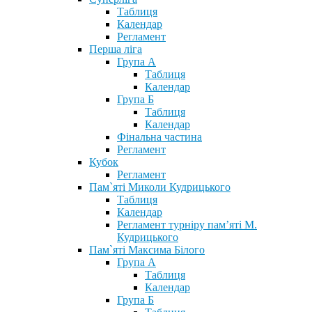
Таблиця
Календар
Регламент
Перша ліга
Група А
Таблиця
Календар
Група Б
Таблиця
Календар
Фінальна частина
Регламент
Кубок
Регламент
Пам`яті Миколи Кудрицького
Таблиця
Календар
Регламент турніру пам’яті М.
Кудрицького
Пам`яті Максима Білого
Група А
Таблиця
Календар
Група Б