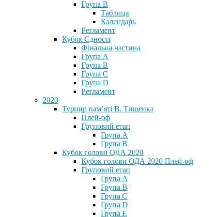
Група В
Таблица
Календарь
Регламент
Кубок Єдності
Фінальна частина
Група А
Група В
Група С
Група D
Регламент
2020
Турнир пам’яті В. Тищенка
Плей-оф
Груповий етап
Група А
Група В
Кубок голови ОДА 2020
Кубок голови ОДА 2020 Плей-оф
Груповий етап
Група A
Група B
Група C
Група D
Група E