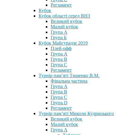
Регламент
Кубок
Кубок області серед ВНЗ
Великий кубок
Малий кубок
Група А
Група Б
Кубок Майсурадзе 2019
Плей-офф
Група А
Група В
Група С
Регламент
Турнір пам’яті Тищенко В.М.
Фінальна частина
Група А
Група В
Група С
Група D
Регламент
Турнір пам’яті Миколи Кудрицького
Великий кубок
Малий кубок
Група А