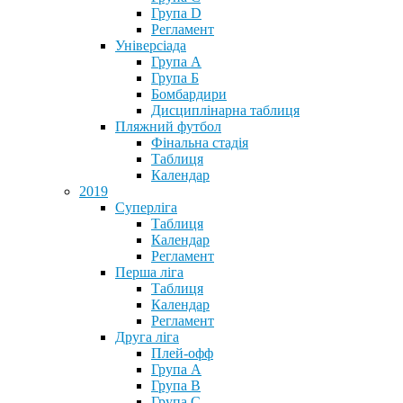
Група D
Регламент
Універсіада
Група А
Група Б
Бомбардири
Дисциплінарна таблиця
Пляжний футбол
Фінальна стадія
Таблиця
Календар
2019
Суперліга
Таблиця
Календар
Регламент
Перша ліга
Таблиця
Календар
Регламент
Друга ліга
Плей-офф
Група А
Група В
Група С