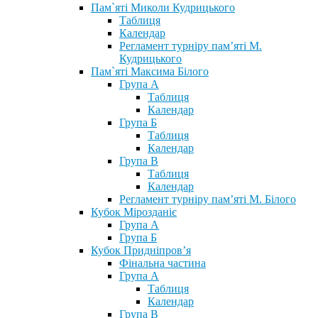
Пам`яті Миколи Кудрицького
Таблиця
Календар
Регламент турніру пам’яті М.
Кудрицького
Пам`яті Максима Білого
Група А
Таблиця
Календар
Група Б
Таблиця
Календар
Група В
Таблиця
Календар
Регламент турніру пам’яті М. Білого
Кубок Мірозданіє
Група А
Група Б
Кубок Придніпров’я
Фінальна частина
Група А
Таблиця
Календар
Група В