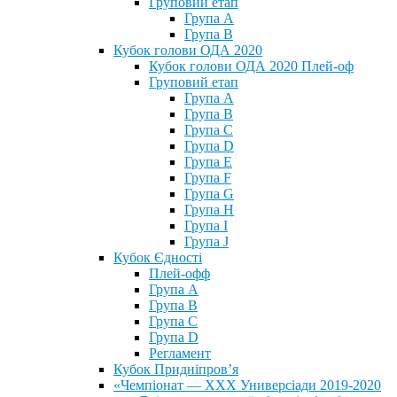
Груповий етап
Група А
Група В
Кубок голови ОДА 2020
Кубок голови ОДА 2020 Плей-оф
Груповий етап
Група A
Група B
Група C
Група D
Група E
Група F
Група G
Група H
Група I
Група J
Кубок Єдності
Плей-офф
Група А
Група В
Група С
Група D
Регламент
Кубок Придніпров’я
«Чемпіонат — ХХХ Универсіади 2019-2020