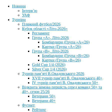
Новини
Інтерв’ю
УАФ
Турніри
Пляжний футбол/2026
Кубок області «Літо-2026»
Регламент
Група «А», Літо-2026
Бомбардири (Група «А»/26)
Картки (Група «А»/26)
Група «В», Літо-2026
Бомбардири (Група «В»/26)
Картки (Група «В»/26)
Gold Cup 1/4 (2026)
Silver Cup 1/4 (2026)
Турнір пам’яті В.Овадовського 2026
XVII турнір пам’яті В. Овадовського 40+
IV турнір пам’яті В. Овадовського 50+
Відкрита зимова першість серед команд 50+ та
40+, сезон 25/26
Ветерани 50+
Ветерани 40+
Футнет
Рейтинг