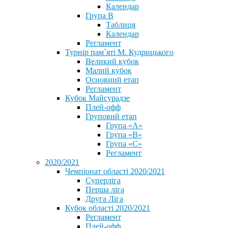
Календар
Група В
Таблиця
Календар
Регламент
Турнір пам`яті М. Кудрицького
Великий кубок
Малий кубок
Основний етап
Регламент
Кубок Майсурадзе
Плей-офф
Груповий етап
Група «А»
Група «B»
Група «C»
Регламент
2020/2021
Чемпіонат області 2020/2021
Суперліга
Перша ліга
Друга Ліга
Кубок області 2020/2021
Регламент
Плей-офф