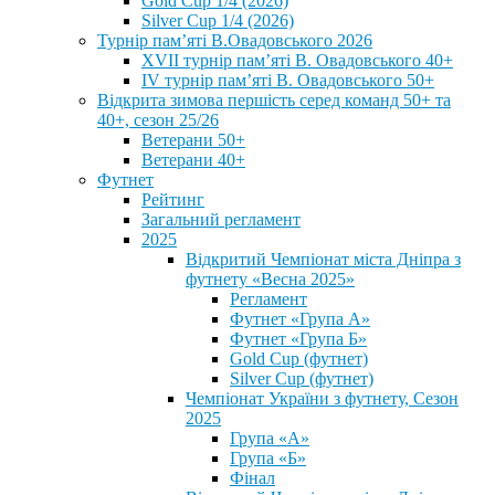
Gold Cup 1/4 (2026)
Silver Cup 1/4 (2026)
Турнір пам’яті В.Овадовського 2026
XVII турнір пам’яті В. Овадовського 40+
IV турнір пам’яті В. Овадовського 50+
Відкрита зимова першість серед команд 50+ та
40+, сезон 25/26
Ветерани 50+
Ветерани 40+
Футнет
Рейтинг
Загальний регламент
2025
Відкритий Чемпіонат міста Дніпра з
футнету «Весна 2025»
Регламент
Футнет «Група А»
Футнет «Група Б»
Gold Cup (футнет)
Silver Cup (футнет)
Чемпіонат України з футнету, Сезон
2025
Група «А»
Група «Б»
Фінал