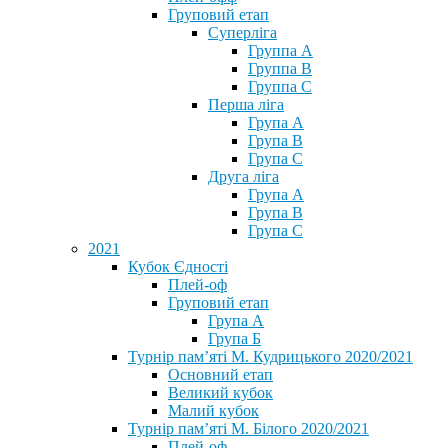
Груповий етап
Суперліга
Группа A
Группа B
Группа C
Перша ліга
Група A
Група B
Група C
Друга ліга
Група A
Група B
Група C
2021
Кубок Єдності
Плей-оф
Груповий етап
Група А
Група Б
Турнір пам’яті М. Кудрицького 2020/2021
Основний етап
Великий кубок
Малий кубок
Турнір пам’яті М. Білого 2020/2021
Плей-оф