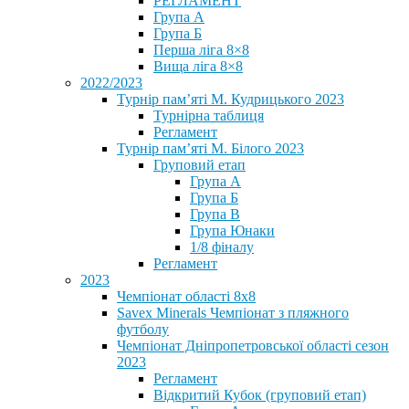
РЕГЛАМЕНТ
Група А
Група Б
Перша ліга 8×8
Вища ліга 8×8
2022/2023
Турнір пам’яті М. Кудрицького 2023
Турнірна таблиця
Регламент
Турнір пам’яті М. Білого 2023
Груповий етап
Група А
Група Б
Група В
Група Юнаки
1/8 фіналу
Регламент
2023
Чемпіонат області 8х8
Savex Minerals Чемпіонат з пляжного
футболу
Чемпіонат Дніпропетровської області сезон
2023
Регламент
Відкритий Кубок (груповий етап)