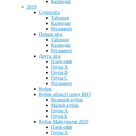
Календар
2019
Суперліга
Таблиця
Календар
Регламент
Перша ліга
Таблиця
Календар
Регламент
Друга ліга
Плей-офф
Група А
Група В
Група С
Регламент
Кубок
Кубок області серед ВНЗ
Великий кубок
Малий кубок
Група А
Група Б
Кубок Майсурадзе 2019
Плей-офф
Група А