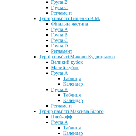
Група В
Група С
Регламент
Турнір пам’яті Тищенко В.М.
Фінальна частина
Група А
Група В
Група С
Група D
Регламент
Турнір пам’яті Миколи Кудрицького
Великий кубок
Малий кубок
Група А
Таблиця
Календар
Група В
Таблиця
Календар
Регламент
Турнір пам’яті Максима Білого
Плей-офф
Група А
Таблиця
Календар