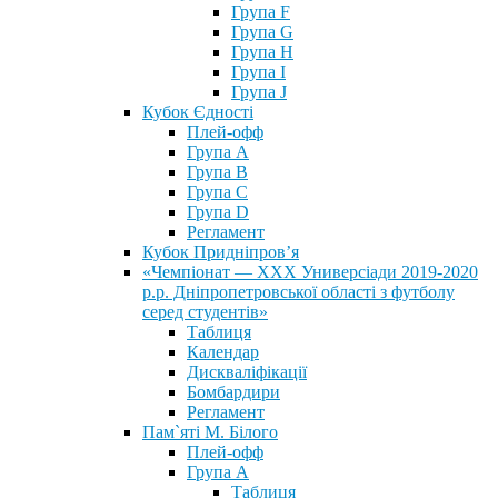
Група F
Група G
Група H
Група I
Група J
Кубок Єдності
Плей-офф
Група А
Група В
Група С
Група D
Регламент
Кубок Придніпров’я
«Чемпіонат — ХХХ Универсіади 2019-2020
р.р. Дніпропетровської області з футболу
серед студентів»
Таблиця
Календар
Дискваліфікації
Бомбардири
Регламент
Пам`яті М. Білого
Плей-офф
Група А
Таблиця