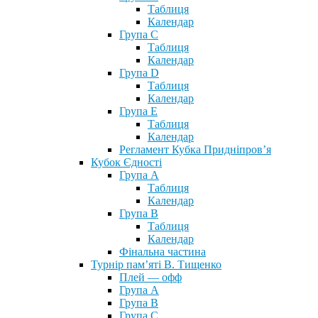
Таблиця
Календар
Група С
Таблиця
Календар
Група D
Таблиця
Календар
Група Е
Таблиця
Календар
Регламент Кубка Придніпров’я
Кубок Єдності
Група А
Таблиця
Календар
Група В
Таблиця
Календар
Фінальна частина
Турнір пам’яті В. Тищенко
Плей — офф
Група А
Група B
Група С