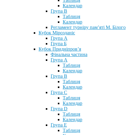
Таблиця
Календар
Група В
Таблиця
Календар
Регламент турніру пам’яті М. Білого
Кубок Мірозданіє
Група А
Група Б
Кубок Придніпров’я
Фінальна частина
Група А
Таблиця
Календар
Група В
Таблиця
Календар
Група С
Таблиця
Календар
Група D
Таблиця
Календар
Група Е
Таблиця