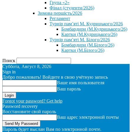
Група «2»
Фінал (студенти/2026)
⁨Зимова першість/2026⁩
Регламент
Турнір пам’яті М. Кудрицького/2026
Бомбардири (М.Кудрицького/26)
Картки (М.Кудрицького/26)
Турнір пам’яті М. Білого/2026
Бомбардири (М.Білого/26)
Картки (М.Білого/26)
Поиск
Суббота, Август 8, 2026
Sign in
Добро пожаловать! Войдите в свою учётную запись
Ваше имя пользователя
Ваш пароль
Forgot your password? Get help
Password recovery
Восстановите свой пароль
Ваш адрес электронной почты
Пароль будет выслан Вам по электронной почте.