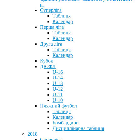
р.
Суперліга
Таблиця
Календар
Перша ліга
Таблиця
Календар
Друга ліга
Таблиця
Календар
Кубок
ДЮФЛ
U-16
U-14
U-13
U-12
U-11
U-10
Пляжний футбол
Таблиця
Календар
Бомбардири
Дисциплінарна таблиця
2018
Суперліга