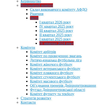
Керівництво
Виконавчий комітет
Склад виконавчого комітету АФДО
Рішення
Звіти
I квартал 2026 року
IV квартал 2025 року
III квартал 2025 року
II квартал 2025 року
I квартал 2025 року
IV квартал 2024 року
Комітети
Комітет арбітрів
Комітет по проведенню змагань
Дитячо-юнацька футбольна ліга
Комітет жіночого футболу
Комітет ветеранського футболу
Комітет пляжного футболу
Комітет студентського футболу
Комітет масового футболу
Обʼєднання тренерів Дніпропетровщини
Футзал Дніпропетровської області
Комітет футнету та текболу
Стратегія розвитку
Контакти