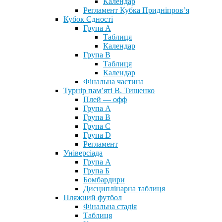
Календар
Регламент Кубка Придніпров’я
Кубок Єдності
Група А
Таблиця
Календар
Група В
Таблиця
Календар
Фінальна частина
Турнір пам’яті В. Тищенко
Плей — офф
Група А
Група B
Група С
Група D
Регламент
Універсіада
Група А
Група Б
Бомбардири
Дисциплінарна таблиця
Пляжний футбол
Фінальна стадія
Таблиця