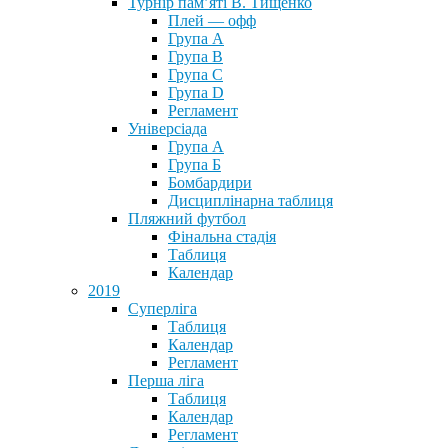
Турнір пам’яті В. Тищенко
Плей — офф
Група А
Група B
Група С
Група D
Регламент
Універсіада
Група А
Група Б
Бомбардири
Дисциплінарна таблиця
Пляжний футбол
Фінальна стадія
Таблиця
Календар
2019
Суперліга
Таблиця
Календар
Регламент
Перша ліга
Таблиця
Календар
Регламент