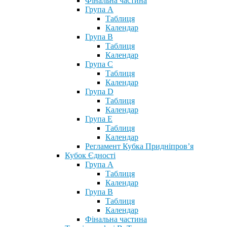
Фінальна частина
Група А
Таблиця
Календар
Група В
Таблиця
Календар
Група С
Таблиця
Календар
Група D
Таблиця
Календар
Група Е
Таблиця
Календар
Регламент Кубка Придніпров’я
Кубок Єдності
Група А
Таблиця
Календар
Група В
Таблиця
Календар
Фінальна частина