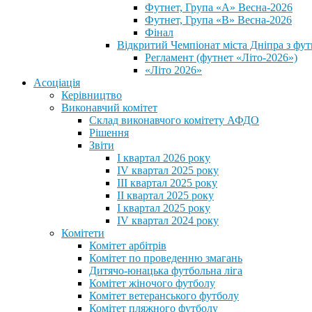
Футнет, Група «А» Весна-2026
Футнет, Група «В» Весна-2026
Фінал
Відкритий Чемпіонат міста Дніпра з фут
Регламент (футнет «Літо-2026»)
«Літо 2026»
Асоціація
Керівництво
Виконавчий комітет
Склад виконавчого комітету АФДО
Рішення
Звіти
I квартал 2026 року
IV квартал 2025 року
III квартал 2025 року
II квартал 2025 року
I квартал 2025 року
IV квартал 2024 року
Комітети
Комітет арбітрів
Комітет по проведенню змагань
Дитячо-юнацька футбольна ліга
Комітет жіночого футболу
Комітет ветеранського футболу
Комітет пляжного футболу