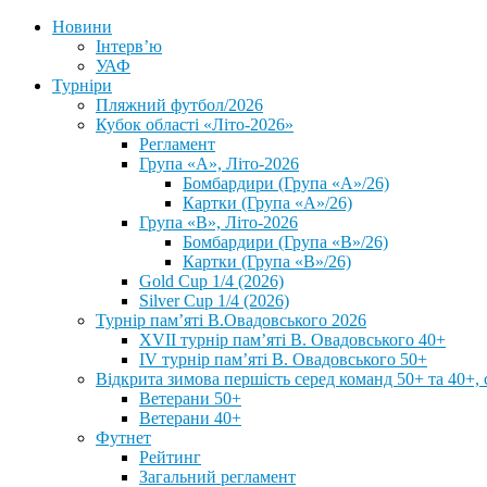
Новини
Інтерв’ю
УАФ
Турніри
Пляжний футбол/2026
Кубок області «Літо-2026»
Регламент
Група «А», Літо-2026
Бомбардири (Група «А»/26)
Картки (Група «А»/26)
Група «В», Літо-2026
Бомбардири (Група «В»/26)
Картки (Група «В»/26)
Gold Cup 1/4 (2026)
Silver Cup 1/4 (2026)
Турнір пам’яті В.Овадовського 2026
XVII турнір пам’яті В. Овадовського 40+
IV турнір пам’яті В. Овадовського 50+
Відкрита зимова першість серед команд 50+ та 40+, 
Ветерани 50+
Ветерани 40+
Футнет
Рейтинг
Загальний регламент