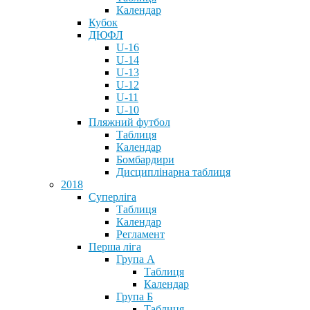
Календар
Кубок
ДЮФЛ
U-16
U-14
U-13
U-12
U-11
U-10
Пляжний футбол
Таблиця
Календар
Бомбардири
Дисциплінарна таблиця
2018
Суперліга
Таблиця
Календар
Регламент
Перша ліга
Група А
Таблиця
Календар
Група Б
Таблиця