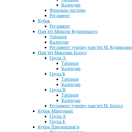
Календар
Фінальна частина
Регламент
Кубок
Регламент
Пам`яті Миколи Кудрицького
Таблиця
Календар
Регламент турніру пам’яті М. Кудрицько
Пам`яті Максима Білого
Група А
Таблиця
Календар
Група Б
Таблиця
Календар
Група В
Таблиця
Календар
Регламент турніру пам’яті М. Білого
Кубок Мірозданіє
Група А
Група Б
Кубок Придніпров’я