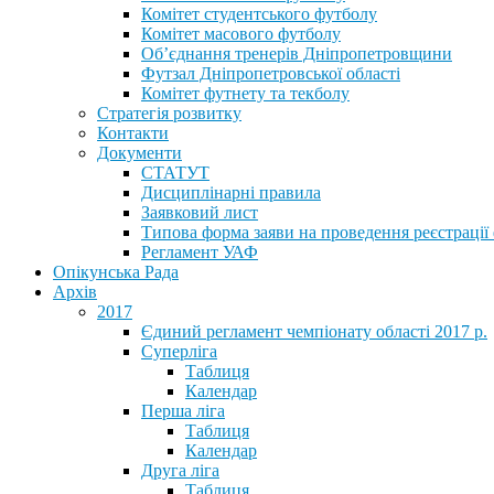
Комітет студентського футболу
Комітет масового футболу
Обʼєднання тренерів Дніпропетровщини
Футзал Дніпропетровської області
Комітет футнету та текболу
Стратегія розвитку
Контакти
Документи
СТАТУТ
Дисциплінарні правила
Заявковий лист
Типова форма заяви на проведення реєстрації
Регламент УАФ
Опікунська Рада
Архів
2017
Єдиний регламент чемпіонату області 2017 р.
Суперліга
Таблиця
Календар
Перша ліга
Таблиця
Календар
Друга ліга
Таблиця