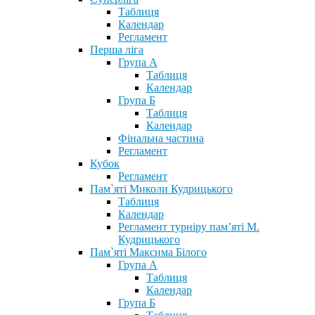
Таблиця
Календар
Регламент
Перша ліга
Група А
Таблиця
Календар
Група Б
Таблиця
Календар
Фінальна частина
Регламент
Кубок
Регламент
Пам`яті Миколи Кудрицького
Таблиця
Календар
Регламент турніру пам’яті М.
Кудрицького
Пам`яті Максима Білого
Група А
Таблиця
Календар
Група Б