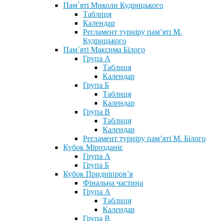
Пам`яті Миколи Кудрицького
Таблиця
Календар
Регламент турніру пам’яті М.
Кудрицького
Пам`яті Максима Білого
Група А
Таблиця
Календар
Група Б
Таблиця
Календар
Група В
Таблиця
Календар
Регламент турніру пам’яті М. Білого
Кубок Мірозданіє
Група А
Група Б
Кубок Придніпров’я
Фінальна частина
Група А
Таблиця
Календар
Група В