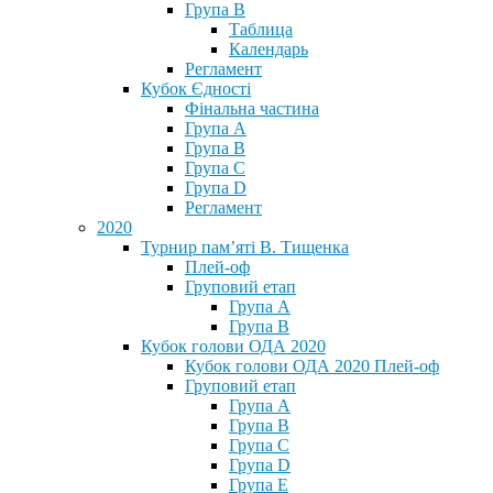
Група В
Таблица
Календарь
Регламент
Кубок Єдності
Фінальна частина
Група А
Група В
Група С
Група D
Регламент
2020
Турнир пам’яті В. Тищенка
Плей-оф
Груповий етап
Група А
Група В
Кубок голови ОДА 2020
Кубок голови ОДА 2020 Плей-оф
Груповий етап
Група A
Група B
Група C
Група D
Група E