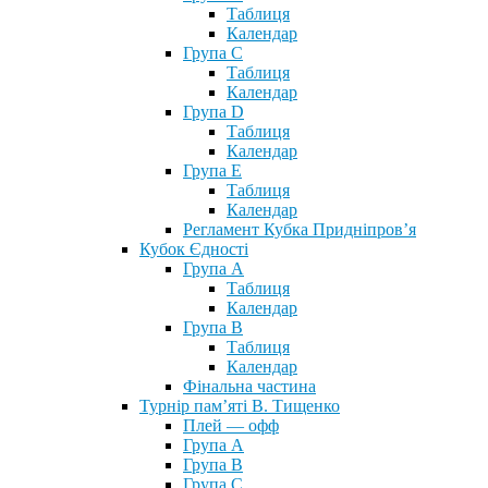
Таблиця
Календар
Група С
Таблиця
Календар
Група D
Таблиця
Календар
Група Е
Таблиця
Календар
Регламент Кубка Придніпров’я
Кубок Єдності
Група А
Таблиця
Календар
Група В
Таблиця
Календар
Фінальна частина
Турнір пам’яті В. Тищенко
Плей — офф
Група А
Група B
Група С