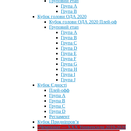
Груповий етап
Група А
Група В
Кубок голови ОДА 2020
Кубок голови ОДА 2020 Плей-оф
Груповий етап
Група A
Група B
Група C
Група D
Група E
Група F
Група G
Група H
Група I
Група J
Кубок Єдності
Плей-офф
Група А
Група В
Група С
Група D
Регламент
Кубок Придніпров’я
«Чемпіонат — ХХХ Универсіади 2019-2020