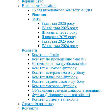
Керівництво
Виконавчий комітет
Склад виконавчого комітету АФДО
Рішення
Звіти
I квартал 2026 року
IV квартал 2025 року
III квартал 2025 року
II квартал 2025 року
I квартал 2025 року
IV квартал 2024 року
Комітети
Комітет арбітрів
Комітет по проведенню змагань
Дитячо-юнацька футбольна ліга
Комітет жіночого футболу
Комітет ветеранського футболу
Комітет пляжного футболу
Комітет студентського футболу
Комітет масового футболу
Обʼєднання тренерів Дніпропетровщини
Футзал Дніпропетровської області
Комітет футнету та текболу
Стратегія розвитку
Контакти