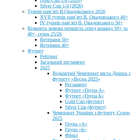
Gold Cup 1/4 (2026)
Silver Cup 1/4 (2026)
Турнір пам’яті В.Овадовського 2026
XVII турнір пам’яті В. Овадовського 40+
IV турнір пам’яті В. Овадовського 50+
Відкрита зимова першість серед команд 50+ та
40+, сезон 25/26
Ветерани 50+
Ветерани 40+
Футнет
Рейтинг
Загальний регламент
2025
Відкритий Чемпіонат міста Дніпра з
футнету «Весна 2025»
Регламент
Футнет «Група А»
Футнет «Група Б»
Gold Cup (футнет)
Silver Cup (футнет)
Чемпіонат України з футнету, Сезон
2025
Група «А»
Група «Б»
Фінал