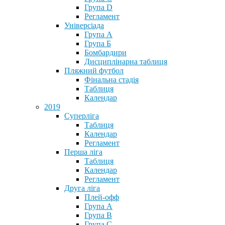
Група D
Регламент
Універсіада
Група А
Група Б
Бомбардири
Дисциплінарна таблиця
Пляжний футбол
Фінальна стадія
Таблиця
Календар
2019
Суперліга
Таблиця
Календар
Регламент
Перша ліга
Таблиця
Календар
Регламент
Друга ліга
Плей-офф
Група А
Група В
Група С