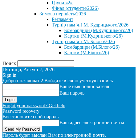
Група «2»
Фінал (студенти/2026)
⁨Зимова першість/2026⁩
Регламент
Турнір пам’яті М. Кудрицького/2026
Бомбардири (М.Кудрицького/26)
Картки (М.Кудрицького/26)
Турнір пам’яті М. Білого/2026
Бомбардири (М.Білого/26)
Картки (М.Білого/26)
Поиск
Пятница, Август 7, 2026
Sign in
Добро пожаловать! Войдите в свою учётную запись
Ваше имя пользователя
Ваш пароль
Forgot your password? Get help
Password recovery
Восстановите свой пароль
Ваш адрес электронной почты
Пароль будет выслан Вам по электронной почте.