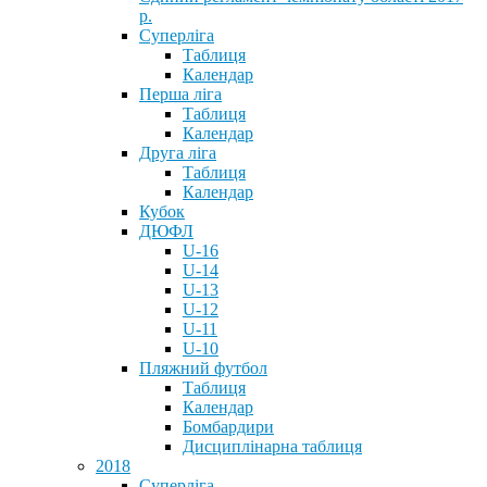
р.
Суперліга
Таблиця
Календар
Перша ліга
Таблиця
Календар
Друга ліга
Таблиця
Календар
Кубок
ДЮФЛ
U-16
U-14
U-13
U-12
U-11
U-10
Пляжний футбол
Таблиця
Календар
Бомбардири
Дисциплінарна таблиця
2018
Суперліга