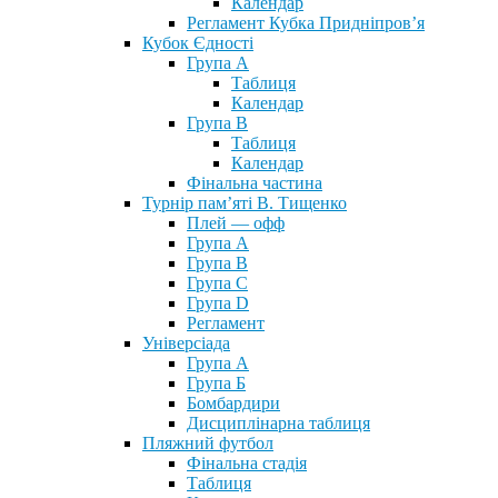
Календар
Регламент Кубка Придніпров’я
Кубок Єдності
Група А
Таблиця
Календар
Група В
Таблиця
Календар
Фінальна частина
Турнір пам’яті В. Тищенко
Плей — офф
Група А
Група B
Група С
Група D
Регламент
Універсіада
Група А
Група Б
Бомбардири
Дисциплінарна таблиця
Пляжний футбол
Фінальна стадія
Таблиця