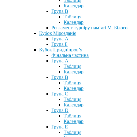
Таблиця
Календар
Група В
Таблиця
Календар
Регламент турніру пам’яті М. Білого
Кубок Мірозданіє
Група А
Група Б
Кубок Придніпров’я
Фінальна частина
Група А
Таблиця
Календар
Група В
Таблиця
Календар
Група С
Таблиця
Календар
Група D
Таблиця
Календар
Група Е
Таблиця