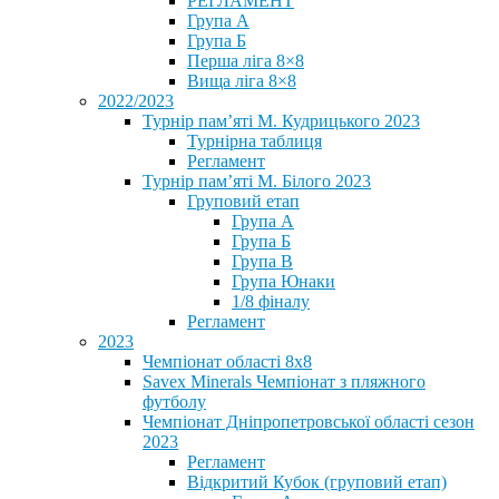
РЕГЛАМЕНТ
Група А
Група Б
Перша ліга 8×8
Вища ліга 8×8
2022/2023
Турнір пам’яті М. Кудрицького 2023
Турнірна таблиця
Регламент
Турнір пам’яті М. Білого 2023
Груповий етап
Група А
Група Б
Група В
Група Юнаки
1/8 фіналу
Регламент
2023
Чемпіонат області 8х8
Savex Minerals Чемпіонат з пляжного
футболу
Чемпіонат Дніпропетровської області сезон
2023
Регламент
Відкритий Кубок (груповий етап)