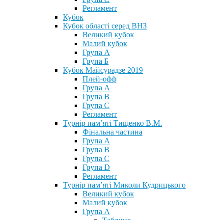
Регламент
Кубок
Кубок області серед ВНЗ
Великий кубок
Малий кубок
Група А
Група Б
Кубок Майсурадзе 2019
Плей-офф
Група А
Група В
Група С
Регламент
Турнір пам’яті Тищенко В.М.
Фінальна частина
Група А
Група В
Група С
Група D
Регламент
Турнір пам’яті Миколи Кудрицького
Великий кубок
Малий кубок
Група А