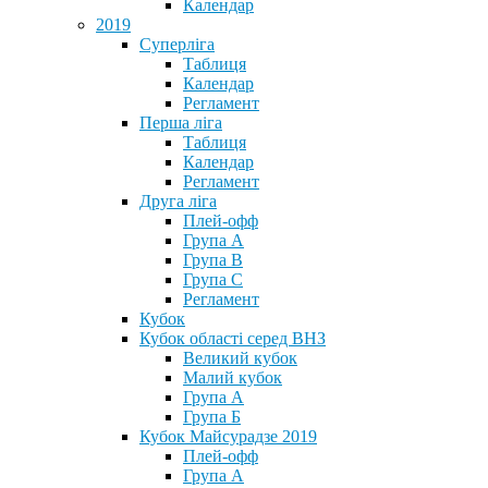
Календар
2019
Суперліга
Таблиця
Календар
Регламент
Перша ліга
Таблиця
Календар
Регламент
Друга ліга
Плей-офф
Група А
Група В
Група С
Регламент
Кубок
Кубок області серед ВНЗ
Великий кубок
Малий кубок
Група А
Група Б
Кубок Майсурадзе 2019
Плей-офф
Група А