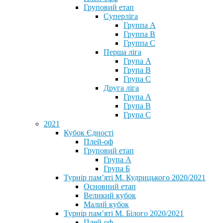
Груповий етап
Суперліга
Группа A
Группа B
Группа C
Перша ліга
Група A
Група B
Група C
Друга ліга
Група A
Група B
Група C
2021
Кубок Єдності
Плей-оф
Груповий етап
Група А
Група Б
Турнір пам’яті М. Кудрицького 2020/2021
Основний етап
Великий кубок
Малий кубок
Турнір пам’яті М. Білого 2020/2021
Плей-оф