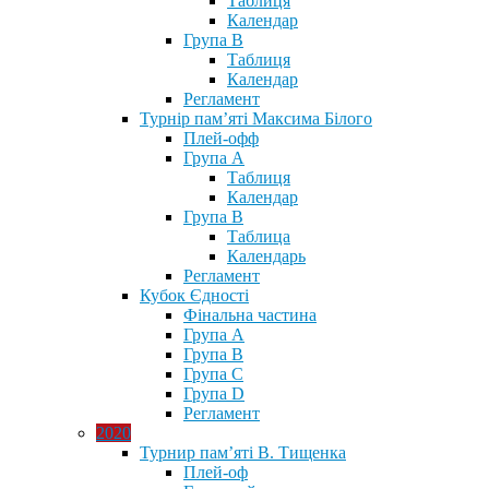
Таблиця
Календар
Група В
Таблиця
Календар
Регламент
Турнір пам’яті Максима Білого
Плей-офф
Група А
Таблиця
Календар
Група В
Таблица
Календарь
Регламент
Кубок Єдності
Фінальна частина
Група А
Група В
Група С
Група D
Регламент
2020
Турнир пам’яті В. Тищенка
Плей-оф