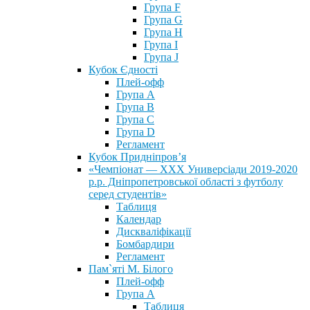
Група F
Група G
Група H
Група I
Група J
Кубок Єдності
Плей-офф
Група А
Група В
Група С
Група D
Регламент
Кубок Придніпров’я
«Чемпіонат — ХХХ Универсіади 2019-2020
р.р. Дніпропетровської області з футболу
серед студентів»
Таблиця
Календар
Дискваліфікації
Бомбардири
Регламент
Пам`яті М. Білого
Плей-офф
Група А
Таблиця