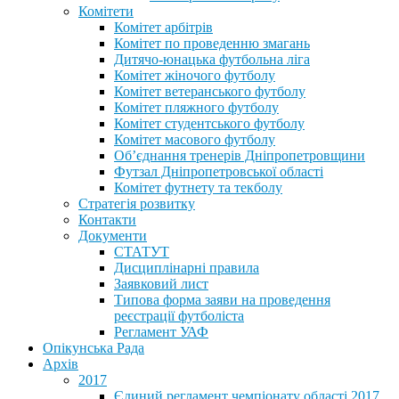
Комітети
Комітет арбітрів
Комітет по проведенню змагань
Дитячо-юнацька футбольна ліга
Комітет жіночого футболу
Комітет ветеранського футболу
Комітет пляжного футболу
Комітет студентського футболу
Комітет масового футболу
Обʼєднання тренерів Дніпропетровщини
Футзал Дніпропетровської області
Комітет футнету та текболу
Стратегія розвитку
Контакти
Документи
СТАТУТ
Дисциплінарні правила
Заявковий лист
Типова форма заяви на проведення
реєстрації футболіста
Регламент УАФ
Опікунська Рада
Архів
2017
Єдиний регламент чемпіонату області 2017