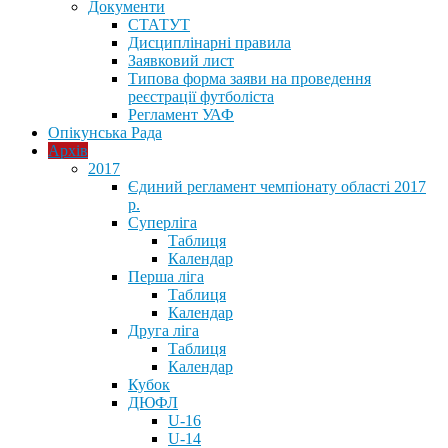
Документи
СТАТУТ
Дисциплінарні правила
Заявковий лист
Типова форма заяви на проведення
реєстрації футболіста
Регламент УАФ
Опікунська Рада
Архів
2017
Єдиний регламент чемпіонату області 2017
р.
Суперліга
Таблиця
Календар
Перша ліга
Таблиця
Календар
Друга ліга
Таблиця
Календар
Кубок
ДЮФЛ
U-16
U-14