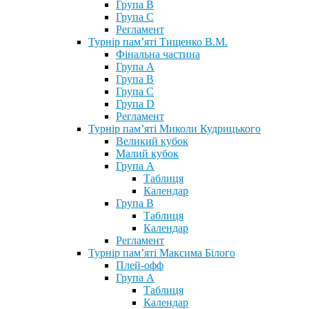
Група В
Група С
Регламент
Турнір пам’яті Тищенко В.М.
Фінальна частина
Група А
Група В
Група С
Група D
Регламент
Турнір пам’яті Миколи Кудрицького
Великий кубок
Малий кубок
Група А
Таблиця
Календар
Група В
Таблиця
Календар
Регламент
Турнір пам’яті Максима Білого
Плей-офф
Група А
Таблиця
Календар