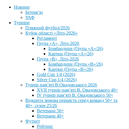
Новини
Інтерв’ю
УАФ
Турніри
Пляжний футбол/2026
Кубок області «Літо-2026»
Регламент
Група «А», Літо-2026
Бомбардири (Група «А»/26)
Картки (Група «А»/26)
Група «В», Літо-2026
Бомбардири (Група «В»/26)
Картки (Група «В»/26)
Gold Cup 1/4 (2026)
Silver Cup 1/4 (2026)
Турнір пам’яті В.Овадовського 2026
XVII турнір пам’яті В. Овадовського 40+
IV турнір пам’яті В. Овадовського 50+
Відкрита зимова першість серед команд 50+ та
40+, сезон 25/26
Ветерани 50+
Ветерани 40+
Футнет
Рейтинг