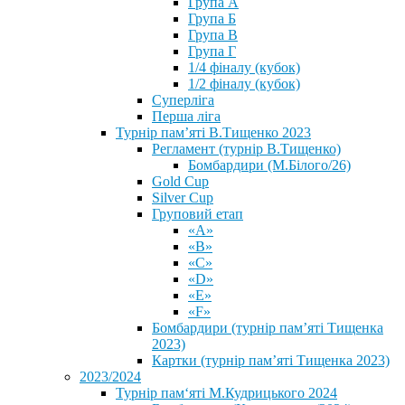
Група А
Група Б
Група В
Група Г
1/4 фіналу (кубок)
1/2 фіналу (кубок)
Суперліга
Перша ліга
Турнір пам’яті В.Тищенко 2023
Регламент (турнір В.Тищенко)
Бомбардири (М.Білого/26)
Gold Cup
Silver Cup
Груповий етап
«А»
«В»
«С»
«D»
«Е»
«F»
Бомбардири (турнір пам’яті Тищенка
2023)
Картки (турнір пам’яті Тищенка 2023)
2023/2024
⁨Турнір пам‘яті М.Кудрицького 2024