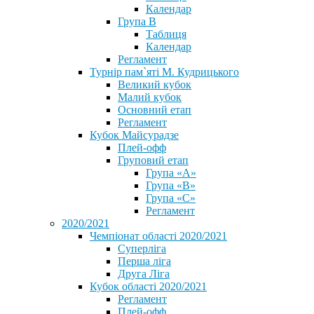
Календар
Група В
Таблиця
Календар
Регламент
Турнір пам`яті М. Кудрицького
Великий кубок
Малий кубок
Основний етап
Регламент
Кубок Майсурадзе
Плей-офф
Груповий етап
Група «А»
Група «B»
Група «C»
Регламент
2020/2021
Чемпіонат області 2020/2021
Суперліга
Перша ліга
Друга Ліга
Кубок області 2020/2021
Регламент
Плей-офф