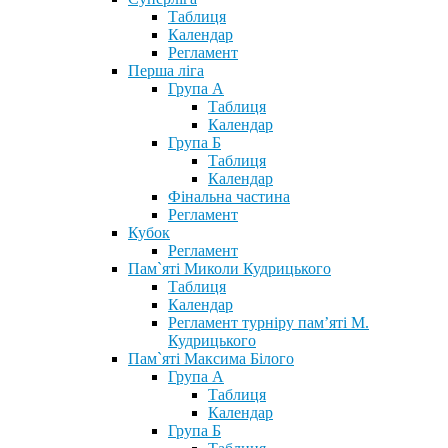
Таблиця
Календар
Регламент
Перша ліга
Група А
Таблиця
Календар
Група Б
Таблиця
Календар
Фінальна частина
Регламент
Кубок
Регламент
Пам`яті Миколи Кудрицького
Таблиця
Календар
Регламент турніру пам’яті М.
Кудрицького
Пам`яті Максима Білого
Група А
Таблиця
Календар
Група Б