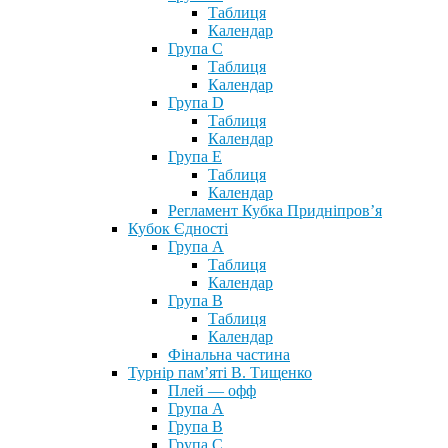
Таблиця
Календар
Група С
Таблиця
Календар
Група D
Таблиця
Календар
Група Е
Таблиця
Календар
Регламент Кубка Придніпров’я
Кубок Єдності
Група А
Таблиця
Календар
Група В
Таблиця
Календар
Фінальна частина
Турнір пам’яті В. Тищенко
Плей — офф
Група А
Група B
Група С