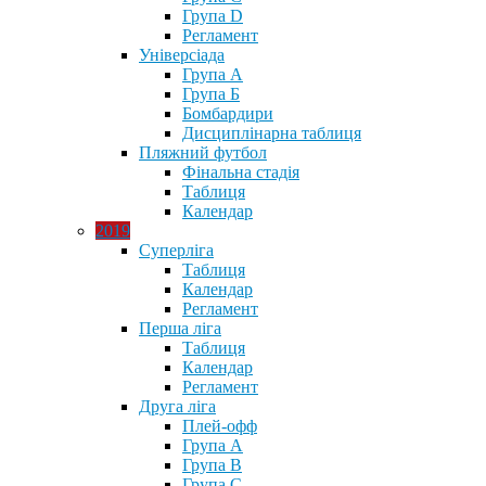
Група D
Регламент
Універсіада
Група А
Група Б
Бомбардири
Дисциплінарна таблиця
Пляжний футбол
Фінальна стадія
Таблиця
Календар
2019
Суперліга
Таблиця
Календар
Регламент
Перша ліга
Таблиця
Календар
Регламент
Друга ліга
Плей-офф
Група А
Група В
Група С