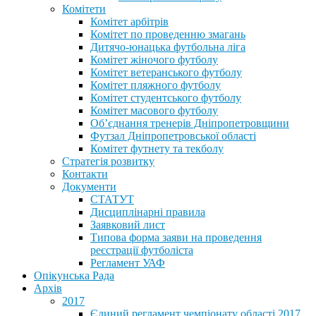
Комітети
Комітет арбітрів
Комітет по проведенню змагань
Дитячо-юнацька футбольна ліга
Комітет жіночого футболу
Комітет ветеранського футболу
Комітет пляжного футболу
Комітет студентського футболу
Комітет масового футболу
Обʼєднання тренерів Дніпропетровщини
Футзал Дніпропетровської області
Комітет футнету та текболу
Стратегія розвитку
Контакти
Документи
СТАТУТ
Дисциплінарні правила
Заявковий лист
Типова форма заяви на проведення
реєстрації футболіста
Регламент УАФ
Опікунська Рада
Архів
2017
Єдиний регламент чемпіонату області 2017