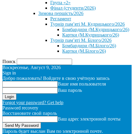
Група «2»
Фінал (студенти/2026)
⁨Зимова першість/2026⁩
Регламент
Турнір пам’яті М. Кудрицького/2026
Бомбардири (М.Кудрицького/26)
Картки (М.Кудрицького/26)
Турнір пам’яті М. Білого/2026
Бомбардири (М.Білого/26)
Картки (М.Білого/26)
Поиск
Воскресенье, Август 9, 2026
Sign in
Добро пожаловать! Войдите в свою учётную запись
Ваше имя пользователя
Ваш пароль
Forgot your password? Get help
Password recovery
Восстановите свой пароль
Ваш адрес электронной почты
Пароль будет выслан Вам по электронной почте.