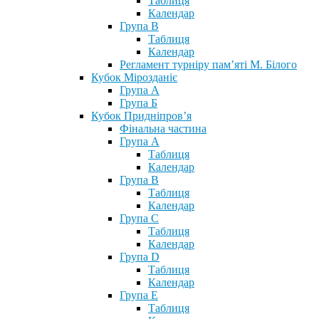
Таблиця
Календар
Група В
Таблиця
Календар
Регламент турніру пам’яті М. Білого
Кубок Мірозданіє
Група А
Група Б
Кубок Придніпров’я
Фінальна частина
Група А
Таблиця
Календар
Група В
Таблиця
Календар
Група С
Таблиця
Календар
Група D
Таблиця
Календар
Група Е
Таблиця