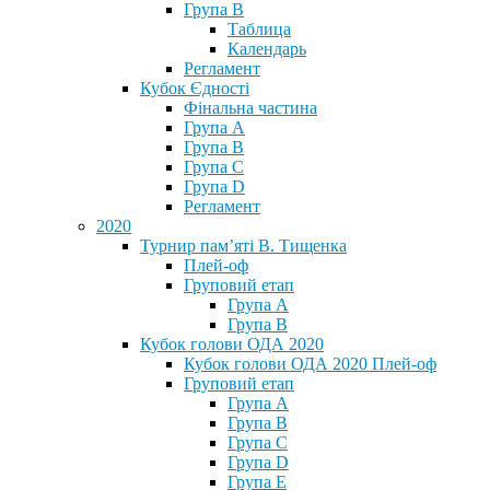
Група В
Таблица
Календарь
Регламент
Кубок Єдності
Фінальна частина
Група А
Група В
Група С
Група D
Регламент
2020
Турнир пам’яті В. Тищенка
Плей-оф
Груповий етап
Група А
Група В
Кубок голови ОДА 2020
Кубок голови ОДА 2020 Плей-оф
Груповий етап
Група A
Група B
Група C
Група D
Група E