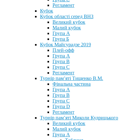
Регламент
Кубок
Кубок області серед ВНЗ
Великий кубок
Малий кубок
Група А
Група Б
Кубок Майсурадзе 2019
Плей-офф
Група А
Група В
Група С
Регламент
Турнір пам’яті Тищенко В.М.
Фінальна частина
Група А
Група В
Група С
Група D
Регламент
Турнір пам’яті Миколи Кудрицького
Великий кубок
Малий кубок
Група А