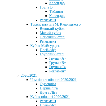
Календар
Група В
Таблиця
Календар
Регламент
Турнір пам`яті М. Кудрицького
Великий кубок
Малий кубок
Основний етап
Регламент
Кубок Майсурадзе
Плей-офф
Груповий етап
Група «А»
Група «B»
Група «C»
Регламент
2020/2021
Чемпіонат області 2020/2021
Суперліга
Перша ліга
Друга Ліга
Кубок області 2020/2021
Регламент
Плей-офф