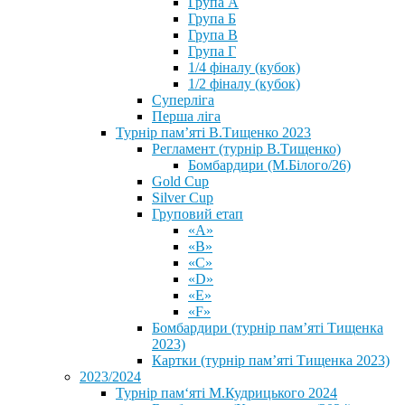
Група А
Група Б
Група В
Група Г
1/4 фіналу (кубок)
1/2 фіналу (кубок)
Суперліга
Перша ліга
Турнір пам’яті В.Тищенко 2023
Регламент (турнір В.Тищенко)
Бомбардири (М.Білого/26)
Gold Cup
Silver Cup
Груповий етап
«А»
«В»
«С»
«D»
«Е»
«F»
Бомбардири (турнір пам’яті Тищенка
2023)
Картки (турнір пам’яті Тищенка 2023)
2023/2024
⁨Турнір пам‘яті М.Кудрицького 2024