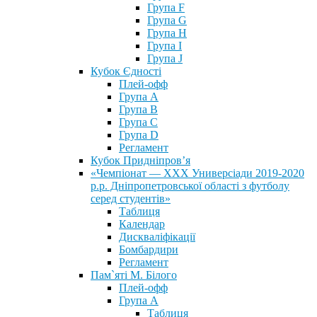
Група F
Група G
Група H
Група I
Група J
Кубок Єдності
Плей-офф
Група А
Група В
Група С
Група D
Регламент
Кубок Придніпров’я
«Чемпіонат — ХХХ Универсіади 2019-2020
р.р. Дніпропетровської області з футболу
серед студентів»
Таблиця
Календар
Дискваліфікації
Бомбардири
Регламент
Пам`яті М. Білого
Плей-офф
Група А
Таблиця