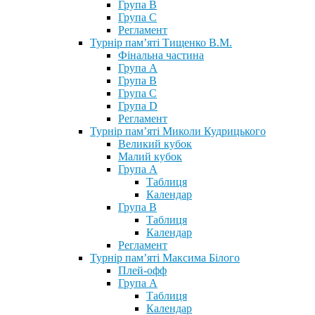
Група В
Група С
Регламент
Турнір пам’яті Тищенко В.М.
Фінальна частина
Група А
Група В
Група С
Група D
Регламент
Турнір пам’яті Миколи Кудрицького
Великий кубок
Малий кубок
Група А
Таблиця
Календар
Група В
Таблиця
Календар
Регламент
Турнір пам’яті Максима Білого
Плей-офф
Група А
Таблиця
Календар