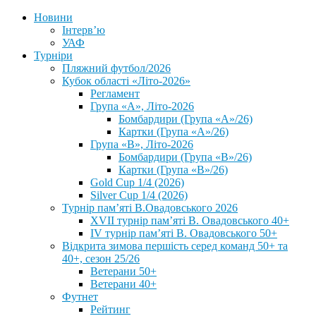
Новини
Інтерв’ю
УАФ
Турніри
Пляжний футбол/2026
Кубок області «Літо-2026»
Регламент
Група «А», Літо-2026
Бомбардири (Група «А»/26)
Картки (Група «А»/26)
Група «В», Літо-2026
Бомбардири (Група «В»/26)
Картки (Група «В»/26)
Gold Cup 1/4 (2026)
Silver Cup 1/4 (2026)
Турнір пам’яті В.Овадовського 2026
XVII турнір пам’яті В. Овадовського 40+
IV турнір пам’яті В. Овадовського 50+
Відкрита зимова першість серед команд 50+ та
40+, сезон 25/26
Ветерани 50+
Ветерани 40+
Футнет
Рейтинг