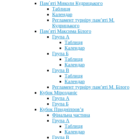
Пам`яті Миколи Кудрицького
Таблиця
Календар
Регламент турніру пам’яті М.
Кудрицького
Пам`яті Максима Білого
Група А
Таблиця
Календар
Група Б
Таблиця
Календар
Група В
Таблиця
Календар
Регламент турніру пам’яті М. Білого
Кубок Мірозданіє
Група А
Група Б
Кубок Придніпров’я
Фінальна частина
Група А
Таблиця
Календар
Група В