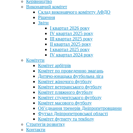
Керівництво
Виконавчий комітет
Склад виконавчого комітету АФДО
Рішення
Звіти
I квартал 2026 року
IV квартал 2025 року
III квартал 2025 року
II квартал 2025 року
I квартал 2025 року
IV квартал 2024 року
Комітети
Комітет арбітрів
Комітет по проведенню змагань
Дитячо-юнацька футбольна ліга
Комітет жіночого футболу
Комітет ветеранського футболу
Комітет пляжного футболу
Комітет студентського футболу
Комітет масового футболу
Обʼєднання тренерів Дніпропетровщини
Футзал Дніпропетровської області
Комітет футнету та текболу
Стратегія розвитку
Контакти