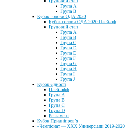
Груповий етап
Група А
Група В
Кубок голови ОДА 2020
Кубок голови ОДА 2020 Плей-оф
Груповий етап
Група A
Група B
Група C
Група D
Група E
Група F
Група G
Група H
Група I
Група J
Кубок Єдності
Плей-офф
Група А
Група В
Група С
Група D
Регламент
Кубок Придніпров’я
«Чемпіонат — ХХХ Универсіади 2019-2020