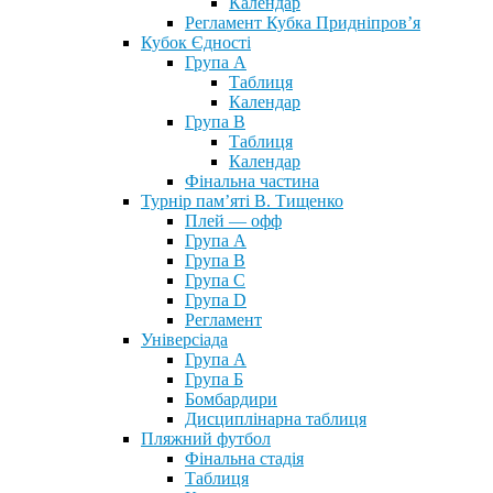
Календар
Регламент Кубка Придніпров’я
Кубок Єдності
Група А
Таблиця
Календар
Група В
Таблиця
Календар
Фінальна частина
Турнір пам’яті В. Тищенко
Плей — офф
Група А
Група B
Група С
Група D
Регламент
Універсіада
Група А
Група Б
Бомбардири
Дисциплінарна таблиця
Пляжний футбол
Фінальна стадія
Таблиця