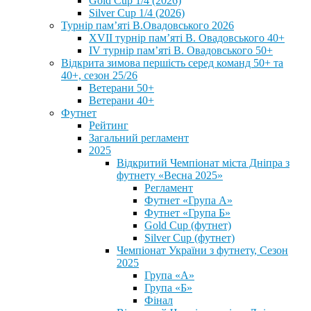
Gold Cup 1/4 (2026)
Silver Cup 1/4 (2026)
Турнір пам’яті В.Овадовського 2026
XVII турнір пам’яті В. Овадовського 40+
IV турнір пам’яті В. Овадовського 50+
Відкрита зимова першість серед команд 50+ та
40+, сезон 25/26
Ветерани 50+
Ветерани 40+
Футнет
Рейтинг
Загальний регламент
2025
Відкритий Чемпіонат міста Дніпра з
футнету «Весна 2025»
Регламент
Футнет «Група А»
Футнет «Група Б»
Gold Cup (футнет)
Silver Cup (футнет)
Чемпіонат України з футнету, Сезон
2025
Група «А»
Група «Б»
Фінал