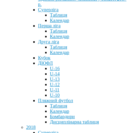
р.
Суперліга
Таблиця
Календар
Перша ліга
Таблиця
Календар
Друга ліга
Таблиця
Календар
Кубок
ДЮФЛ
U-16
U-14
U-13
U-12
U-11
U-10
Пляжний футбол
Таблиця
Календар
Бомбардири
Дисциплінарна таблиця
2018
Суперліга