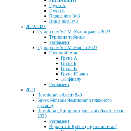
РЕГЛАМЕНТ
Група А
Група Б
Перша ліга 8×8
Вища ліга 8×8
2022/2023
Турнір пам’яті М. Кудрицького 2023
Турнірна таблиця
Регламент
Турнір пам’яті М. Білого 2023
Груповий етап
Група А
Група Б
Група В
Група Юнаки
1/8 фіналу
Регламент
2023
Чемпіонат області 8х8
Savex Minerals Чемпіонат з пляжного
футболу
Чемпіонат Дніпропетровської області сезон
2023
Регламент
Відкритий Кубок (груповий етап)