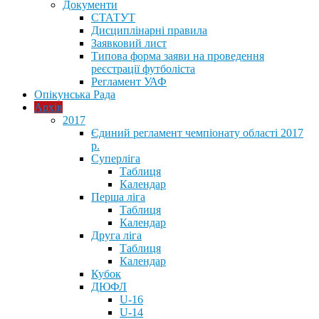
Документи
СТАТУТ
Дисциплінарні правила
Заявковий лист
Типова форма заяви на проведення
реєстрації футболіста
Регламент УАФ
Опікунська Рада
Архів
2017
Єдиний регламент чемпіонату області 2017
р.
Суперліга
Таблиця
Календар
Перша ліга
Таблиця
Календар
Друга ліга
Таблиця
Календар
Кубок
ДЮФЛ
U-16
U-14