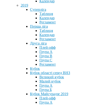
Календар
2019
Суперліга
Таблиця
Календар
Регламент
Перша ліга
Таблиця
Календар
Регламент
Друга ліга
Плей-офф
Група А
Група В
Група С
Регламент
Кубок
Кубок області серед ВНЗ
Великий кубок
Малий кубок
Група А
Група Б
Кубок Майсурадзе 2019
Плей-офф
Група А