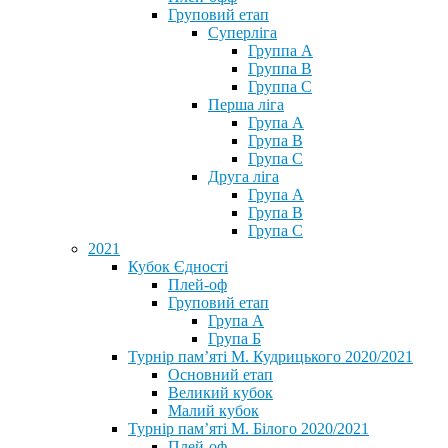
Груповий етап
Суперліга
Группа A
Группа B
Группа C
Перша ліга
Група A
Група B
Група C
Друга ліга
Група A
Група B
Група C
2021
Кубок Єдності
Плей-оф
Груповий етап
Група А
Група Б
Турнір пам’яті М. Кудрицького 2020/2021
Основний етап
Великий кубок
Малий кубок
Турнір пам’яті М. Білого 2020/2021
Плей-оф