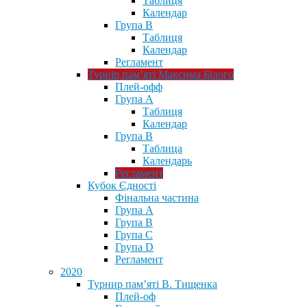
Таблиця
Календар
Група В
Таблиця
Календар
Регламент
Турнір пам’яті Максима Білого
Плей-офф
Група А
Таблиця
Календар
Група В
Таблица
Календарь
Регламент
Кубок Єдності
Фінальна частина
Група А
Група В
Група С
Група D
Регламент
2020
Турнир пам’яті В. Тищенка
Плей-оф