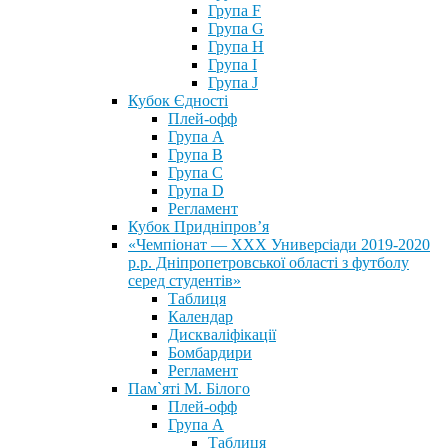
Група F
Група G
Група H
Група I
Група J
Кубок Єдності
Плей-офф
Група А
Група В
Група С
Група D
Регламент
Кубок Придніпров’я
«Чемпіонат — ХХХ Универсіади 2019-2020
р.р. Дніпропетровської області з футболу
серед студентів»
Таблиця
Календар
Дискваліфікації
Бомбардири
Регламент
Пам`яті М. Білого
Плей-офф
Група А
Таблиця