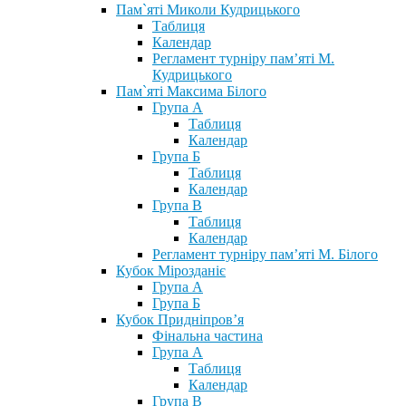
Пам`яті Миколи Кудрицького
Таблиця
Календар
Регламент турніру пам’яті М.
Кудрицького
Пам`яті Максима Білого
Група А
Таблиця
Календар
Група Б
Таблиця
Календар
Група В
Таблиця
Календар
Регламент турніру пам’яті М. Білого
Кубок Мірозданіє
Група А
Група Б
Кубок Придніпров’я
Фінальна частина
Група А
Таблиця
Календар
Група В