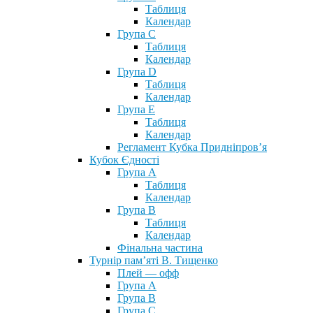
Таблиця
Календар
Група С
Таблиця
Календар
Група D
Таблиця
Календар
Група Е
Таблиця
Календар
Регламент Кубка Придніпров’я
Кубок Єдності
Група А
Таблиця
Календар
Група В
Таблиця
Календар
Фінальна частина
Турнір пам’яті В. Тищенко
Плей — офф
Група А
Група B
Група С