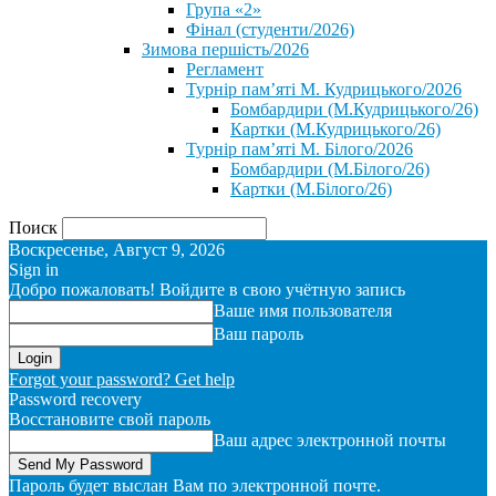
Група «2»
Фінал (студенти/2026)
⁨Зимова першість/2026⁩
Регламент
Турнір пам’яті М. Кудрицького/2026
Бомбардири (М.Кудрицького/26)
Картки (М.Кудрицького/26)
Турнір пам’яті М. Білого/2026
Бомбардири (М.Білого/26)
Картки (М.Білого/26)
Поиск
Воскресенье, Август 9, 2026
Sign in
Добро пожаловать! Войдите в свою учётную запись
Ваше имя пользователя
Ваш пароль
Forgot your password? Get help
Password recovery
Восстановите свой пароль
Ваш адрес электронной почты
Пароль будет выслан Вам по электронной почте.