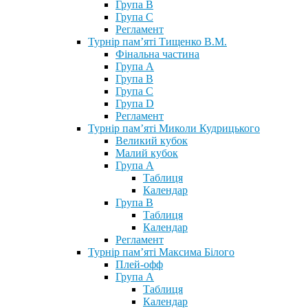
Група В
Група С
Регламент
Турнір пам’яті Тищенко В.М.
Фінальна частина
Група А
Група В
Група С
Група D
Регламент
Турнір пам’яті Миколи Кудрицького
Великий кубок
Малий кубок
Група А
Таблиця
Календар
Група В
Таблиця
Календар
Регламент
Турнір пам’яті Максима Білого
Плей-офф
Група А
Таблиця
Календар