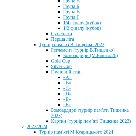
Група А
Група Б
Група В
Група Г
1/4 фіналу (кубок)
1/2 фіналу (кубок)
Суперліга
Перша ліга
Турнір пам’яті В.Тищенко 2023
Регламент (турнір В.Тищенко)
Бомбардири (М.Білого/26)
Gold Cup
Silver Cup
Груповий етап
«А»
«В»
«С»
«D»
«Е»
«F»
Бомбардири (турнір пам’яті Тищенка
2023)
Картки (турнір пам’яті Тищенка 2023)
2023/2024
⁨Турнір пам‘яті М.Кудрицького 2024