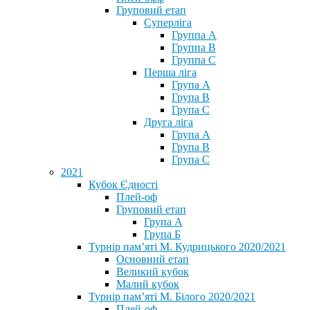
Груповий етап
Суперліга
Группа A
Группа B
Группа C
Перша ліга
Група A
Група B
Група C
Друга ліга
Група A
Група B
Група C
2021
Кубок Єдності
Плей-оф
Груповий етап
Група А
Група Б
Турнір пам’яті М. Кудрицького 2020/2021
Основний етап
Великий кубок
Малий кубок
Турнір пам’яті М. Білого 2020/2021
Плей-оф