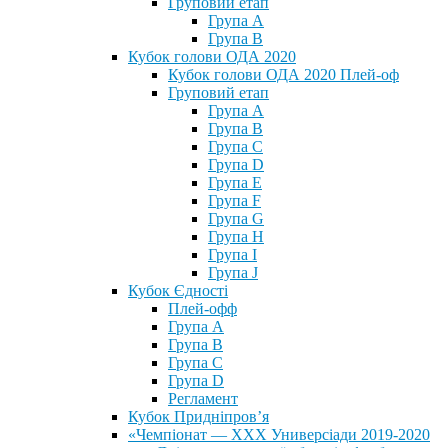
Груповий етап
Група А
Група В
Кубок голови ОДА 2020
Кубок голови ОДА 2020 Плей-оф
Груповий етап
Група A
Група B
Група C
Група D
Група E
Група F
Група G
Група H
Група I
Група J
Кубок Єдності
Плей-офф
Група А
Група В
Група С
Група D
Регламент
Кубок Придніпров’я
«Чемпіонат — ХХХ Универсіади 2019-2020