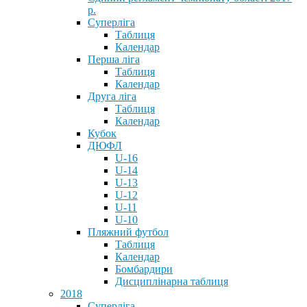
р.
Суперліга
Таблиця
Календар
Перша ліга
Таблиця
Календар
Друга ліга
Таблиця
Календар
Кубок
ДЮФЛ
U-16
U-14
U-13
U-12
U-11
U-10
Пляжний футбол
Таблиця
Календар
Бомбардири
Дисциплінарна таблиця
2018
Суперліга