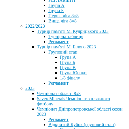
РЕГЛАМЕНТ
Група А
Група Б
Перша ліга 8×8
Вища ліга 8×8
2022/2023
Турнір пам’яті М. Кудрицького 2023
Турнірна таблиця
Регламент
Турнір пам’яті М. Білого 2023
Груповий етап
Група А
Група Б
Група В
Група Юнаки
1/8 фіналу
Регламент
2023
Чемпіонат області 8х8
Savex Minerals Чемпіонат з пляжного
футболу
Чемпіонат Дніпропетровської області сезон
2023
Регламент
Відкритий Кубок (груповий етап)