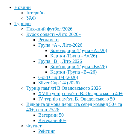
Новини
Інтерв’ю
УАФ
Турніри
Пляжний футбол/2026
Кубок області «Літо-2026»
Регламент
Група «А», Літо-2026
Бомбардири (Група «А»/26)
Картки (Група «А»/26)
Група «В», Літо-2026
Бомбардири (Група «В»/26)
Картки (Група «В»/26)
Gold Cup 1/4 (2026)
Silver Cup 1/4 (2026)
Турнір пам’яті В.Овадовського 2026
XVII турнір пам’яті В. Овадовського 40+
IV турнір пам’яті В. Овадовського 50+
Відкрита зимова першість серед команд 50+ та
40+, сезон 25/26
Ветерани 50+
Ветерани 40+
Футнет
Рейтинг