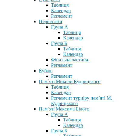
Таблиця
Календар
Регламент
Перша ліга
Група А
Таблиця
Календар
Група Б
Таблиця
Календар
Фінальна частина
Регламент
Кубок
Регламент
Пам`яті Миколи Кудрицького
Таблиця
Календар
Регламент турніру пам’яті М.
Кудрицького
Пам`яті Максима Білого
Група А
Таблиця
Календар
Група Б