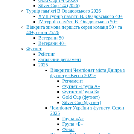
Gold Cup 1/4 (2026)
Silver Cup 1/4 (2026)
Турнір пам’яті В.Овадовського 2026
XVII турнір пам’яті В. Овадовського 40+
IV турнір пам’яті В. Овадовського 50+
Відкрита зимова першість серед команд 50+ та
40+, сезон 25/26
Ветерани 50+
Ветерани 40+
Футнет
Рейтинг
Загальний регламент
2025
Відкритий Чемпіонат міста Дніпра з
футнету «Весна 2025»
Регламент
Футнет «Група А»
Футнет «Група Б»
Gold Cup (футнет)
Silver Cup (футнет)
Чемпіонат України з футнету, Сезон
2025
Група «А»
Група «Б»
Фінал