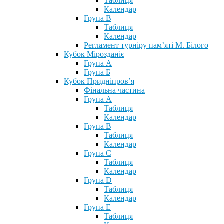
Таблиця
Календар
Група В
Таблиця
Календар
Регламент турніру пам’яті М. Білого
Кубок Мірозданіє
Група А
Група Б
Кубок Придніпров’я
Фінальна частина
Група А
Таблиця
Календар
Група В
Таблиця
Календар
Група С
Таблиця
Календар
Група D
Таблиця
Календар
Група Е
Таблиця