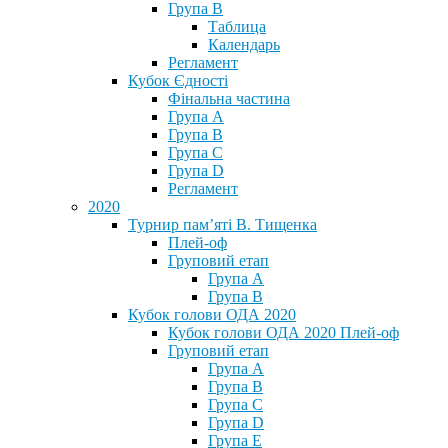
Група В
Таблица
Календарь
Регламент
Кубок Єдності
Фінальна частина
Група А
Група В
Група С
Група D
Регламент
2020
Турнир пам’яті В. Тищенка
Плей-оф
Груповий етап
Група А
Група В
Кубок голови ОДА 2020
Кубок голови ОДА 2020 Плей-оф
Груповий етап
Група A
Група B
Група C
Група D
Група E