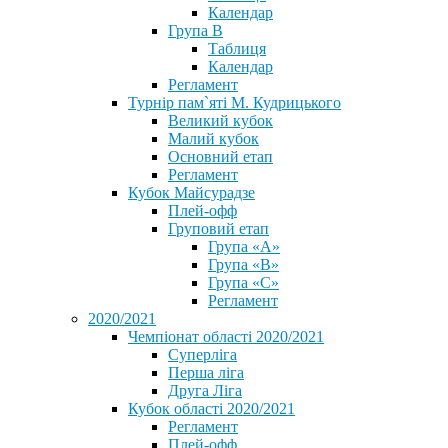
Календар
Група В
Таблиця
Календар
Регламент
Турнір пам`яті М. Кудрицького
Великий кубок
Малий кубок
Основний етап
Регламент
Кубок Майсурадзе
Плей-офф
Груповий етап
Група «А»
Група «B»
Група «C»
Регламент
2020/2021
Чемпіонат області 2020/2021
Суперліга
Перша ліга
Друга Ліга
Кубок області 2020/2021
Регламент
Плей-офф