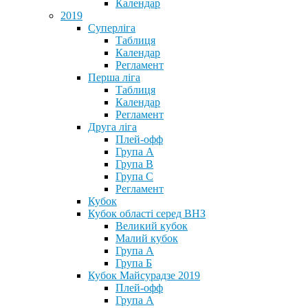
Календар
2019
Суперліга
Таблиця
Календар
Регламент
Перша ліга
Таблиця
Календар
Регламент
Друга ліга
Плей-офф
Група А
Група В
Група С
Регламент
Кубок
Кубок області серед ВНЗ
Великий кубок
Малий кубок
Група А
Група Б
Кубок Майсурадзе 2019
Плей-офф
Група А