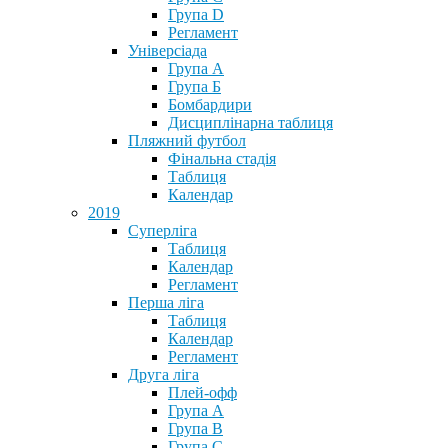
Група D
Регламент
Універсіада
Група А
Група Б
Бомбардири
Дисциплінарна таблиця
Пляжний футбол
Фінальна стадія
Таблиця
Календар
2019
Суперліга
Таблиця
Календар
Регламент
Перша ліга
Таблиця
Календар
Регламент
Друга ліга
Плей-офф
Група А
Група В
Група С