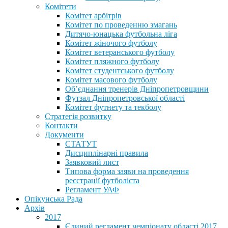
Комітети
Комітет арбітрів
Комітет по проведенню змагань
Дитячо-юнацька футбольна ліга
Комітет жіночого футболу
Комітет ветеранського футболу
Комітет пляжного футболу
Комітет студентського футболу
Комітет масового футболу
Обʼєднання тренерів Дніпропетровщини
Футзал Дніпропетровської області
Комітет футнету та текболу
Стратегія розвитку
Контакти
Документи
СТАТУТ
Дисциплінарні правила
Заявковий лист
Типова форма заяви на проведення
реєстрації футболіста
Регламент УАФ
Опікунська Рада
Архів
2017
Єдиний регламент чемпіонату області 2017