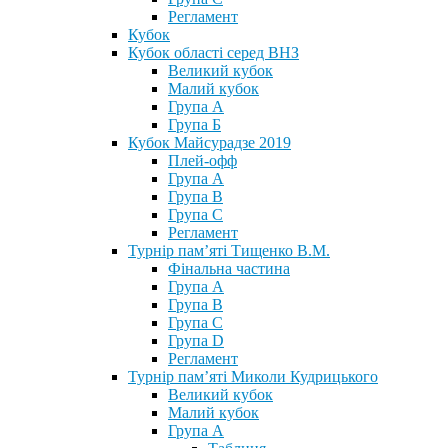
Регламент
Кубок
Кубок області серед ВНЗ
Великий кубок
Малий кубок
Група А
Група Б
Кубок Майсурадзе 2019
Плей-офф
Група А
Група В
Група С
Регламент
Турнір пам’яті Тищенко В.М.
Фінальна частина
Група А
Група В
Група С
Група D
Регламент
Турнір пам’яті Миколи Кудрицького
Великий кубок
Малий кубок
Група А