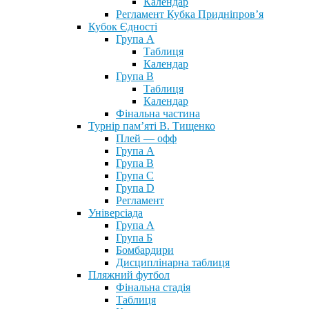
Календар
Регламент Кубка Придніпров’я
Кубок Єдності
Група А
Таблиця
Календар
Група В
Таблиця
Календар
Фінальна частина
Турнір пам’яті В. Тищенко
Плей — офф
Група А
Група B
Група С
Група D
Регламент
Універсіада
Група А
Група Б
Бомбардири
Дисциплінарна таблиця
Пляжний футбол
Фінальна стадія
Таблиця