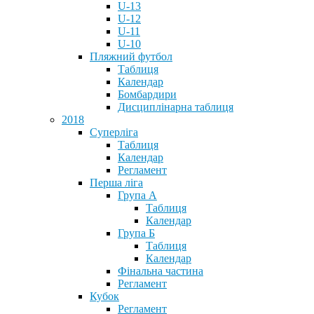
U-13
U-12
U-11
U-10
Пляжний футбол
Таблиця
Календар
Бомбардири
Дисциплінарна таблиця
2018
Суперліга
Таблиця
Календар
Регламент
Перша ліга
Група А
Таблиця
Календар
Група Б
Таблиця
Календар
Фінальна частина
Регламент
Кубок
Регламент