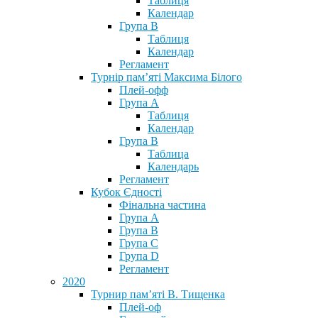
Таблиця
Календар
Група В
Таблиця
Календар
Регламент
Турнір пам’яті Максима Білого
Плей-офф
Група А
Таблиця
Календар
Група В
Таблица
Календарь
Регламент
Кубок Єдності
Фінальна частина
Група А
Група В
Група С
Група D
Регламент
2020
Турнир пам’яті В. Тищенка
Плей-оф