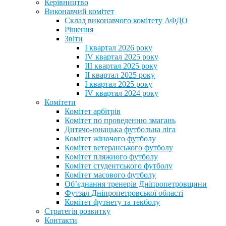
Керівництво
Виконавчий комітет
Склад виконавчого комітету АФДО
Рішення
Звіти
I квартал 2026 року
IV квартал 2025 року
III квартал 2025 року
II квартал 2025 року
I квартал 2025 року
IV квартал 2024 року
Комітети
Комітет арбітрів
Комітет по проведенню змагань
Дитячо-юнацька футбольна ліга
Комітет жіночого футболу
Комітет ветеранського футболу
Комітет пляжного футболу
Комітет студентського футболу
Комітет масового футболу
Обʼєднання тренерів Дніпропетровщини
Футзал Дніпропетровської області
Комітет футнету та текболу
Стратегія розвитку
Контакти