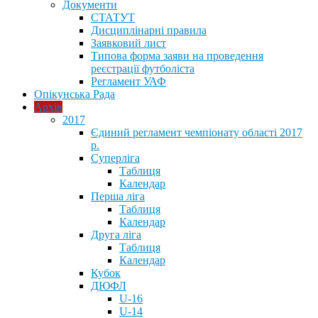
Документи
СТАТУТ
Дисциплінарні правила
Заявковий лист
Типова форма заяви на проведення
реєстрації футболіста
Регламент УАФ
Опікунська Рада
Архів
2017
Єдиний регламент чемпіонату області 2017
р.
Суперліга
Таблиця
Календар
Перша ліга
Таблиця
Календар
Друга ліга
Таблиця
Календар
Кубок
ДЮФЛ
U-16
U-14