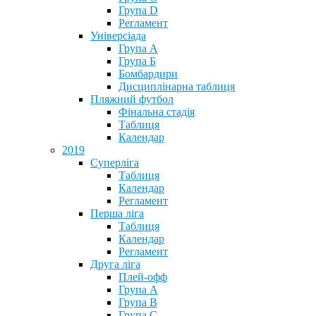
Група D
Регламент
Універсіада
Група А
Група Б
Бомбардири
Дисциплінарна таблиця
Пляжний футбол
Фінальна стадія
Таблиця
Календар
2019
Суперліга
Таблиця
Календар
Регламент
Перша ліга
Таблиця
Календар
Регламент
Друга ліга
Плей-офф
Група А
Група В
Група С