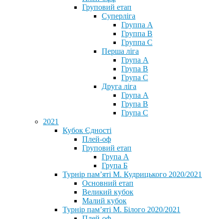
Груповий етап
Суперліга
Группа A
Группа B
Группа C
Перша ліга
Група A
Група B
Група C
Друга ліга
Група A
Група B
Група C
2021
Кубок Єдності
Плей-оф
Груповий етап
Група А
Група Б
Турнір пам’яті М. Кудрицького 2020/2021
Основний етап
Великий кубок
Малий кубок
Турнір пам’яті М. Білого 2020/2021
Плей-оф