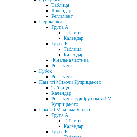
Таблиця
Календар
Регламент
Перша ліга
Група А
Таблиця
Календар
Група Б
Таблиця
Календар
Фінальна частина
Регламент
Кубок
Регламент
Пам`яті Миколи Кудрицького
Таблиця
Календар
Регламент турніру пам’яті М.
Кудрицького
Пам`яті Максима Білого
Група А
Таблиця
Календар
Група Б