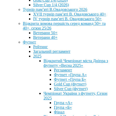
Gold Cup 1/4 (2026)
Silver Cup 1/4 (2026)
Турнір пам’яті В.Овадовського 2026
XVII турнір пам’яті В. Овадовського 40+
IV турнір пам’яті В. Овадовського 50+
Відкрита зимова першість серед команд 50+ та
40+, сезон 25/26
Ветерани 50+
Ветерани 40+
Футнет
Рейтинг
Загальний регламент
2025
Відкритий Чемпіонат міста Дніпра з
футнету «Весна 2025»
Регламент
Футнет «Група А»
Футнет «Група Б»
Gold Cup (футнет)
Silver Cup (футнет)
Чемпіонат України з футнету, Сезон
2025
Група «А»
Група «Б»
Фінал