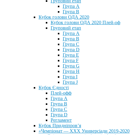
Груповий етап
Група А
Група В
Кубок голови ОДА 2020
Кубок голови ОДА 2020 Плей-оф
Груповий етап
Група A
Група B
Група C
Група D
Група E
Група F
Група G
Група H
Група I
Група J
Кубок Єдності
Плей-офф
Група А
Група В
Група С
Група D
Регламент
Кубок Придніпров’я
«Чемпіонат — ХХХ Универсіади 2019-2020