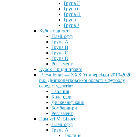
Група F
Група G
Група H
Група I
Група J
Кубок Єдності
Плей-офф
Група А
Група В
Група С
Група D
Регламент
Кубок Придніпров’я
«Чемпіонат — ХХХ Универсіади 2019-2020
р.р. Дніпропетровської області з футболу
серед студентів»
Таблиця
Календар
Дискваліфікації
Бомбардири
Регламент
Пам`яті М. Білого
Плей-офф
Група А
Таблиця