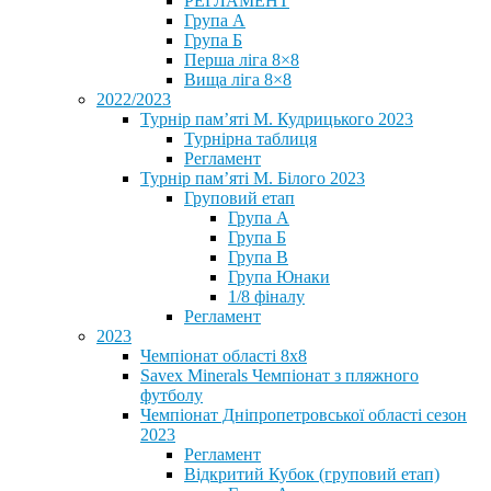
РЕГЛАМЕНТ
Група А
Група Б
Перша ліга 8×8
Вища ліга 8×8
2022/2023
Турнір пам’яті М. Кудрицького 2023
Турнірна таблиця
Регламент
Турнір пам’яті М. Білого 2023
Груповий етап
Група А
Група Б
Група В
Група Юнаки
1/8 фіналу
Регламент
2023
Чемпіонат області 8х8
Savex Minerals Чемпіонат з пляжного
футболу
Чемпіонат Дніпропетровської області сезон
2023
Регламент
Відкритий Кубок (груповий етап)