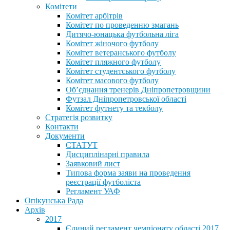
Комітети
Комітет арбітрів
Комітет по проведенню змагань
Дитячо-юнацька футбольна ліга
Комітет жіночого футболу
Комітет ветеранського футболу
Комітет пляжного футболу
Комітет студентського футболу
Комітет масового футболу
Обʼєднання тренерів Дніпропетровщини
Футзал Дніпропетровської області
Комітет футнету та текболу
Стратегія розвитку
Контакти
Документи
СТАТУТ
Дисциплінарні правила
Заявковий лист
Типова форма заяви на проведення
реєстрації футболіста
Регламент УАФ
Опікунська Рада
Архів
2017
Єдиний регламент чемпіонату області 2017