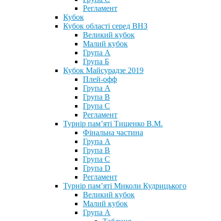
Регламент
Кубок
Кубок області серед ВНЗ
Великий кубок
Малий кубок
Група А
Група Б
Кубок Майсурадзе 2019
Плей-офф
Група А
Група В
Група С
Регламент
Турнір пам’яті Тищенко В.М.
Фінальна частина
Група А
Група В
Група С
Група D
Регламент
Турнір пам’яті Миколи Кудрицького
Великий кубок
Малий кубок
Група А