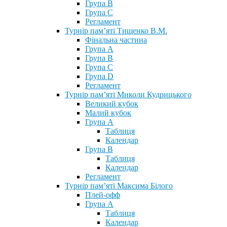
Група В
Група С
Регламент
Турнір пам’яті Тищенко В.М.
Фінальна частина
Група А
Група В
Група С
Група D
Регламент
Турнір пам’яті Миколи Кудрицького
Великий кубок
Малий кубок
Група А
Таблиця
Календар
Група В
Таблиця
Календар
Регламент
Турнір пам’яті Максима Білого
Плей-офф
Група А
Таблиця
Календар