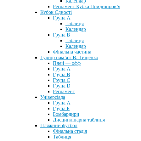
Календар
Регламент Кубка Придніпров’я
Кубок Єдності
Група А
Таблиця
Календар
Група В
Таблиця
Календар
Фінальна частина
Турнір пам’яті В. Тищенко
Плей — офф
Група А
Група B
Група С
Група D
Регламент
Універсіада
Група А
Група Б
Бомбардири
Дисциплінарна таблиця
Пляжний футбол
Фінальна стадія
Таблиця