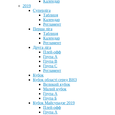
Календар
2019
Суперліга
Таблиця
Календар
Регламент
Перша ліга
Таблиця
Календар
Регламент
Друга ліга
Плей-офф
Група А
Група В
Група С
Регламент
Кубок
Кубок області серед ВНЗ
Великий кубок
Малий кубок
Група А
Група Б
Кубок Майсурадзе 2019
Плей-офф
Група А