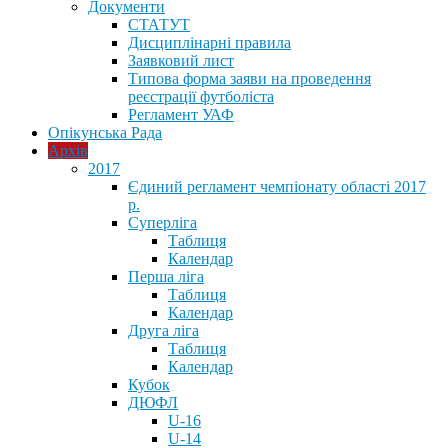
Документи
СТАТУТ
Дисциплінарні правила
Заявковий лист
Типова форма заяви на проведення
реєстрації футболіста
Регламент УАФ
Опікунська Рада
Архів
2017
Єдиний регламент чемпіонату області 2017
р.
Суперліга
Таблиця
Календар
Перша ліга
Таблиця
Календар
Друга ліга
Таблиця
Календар
Кубок
ДЮФЛ
U-16
U-14