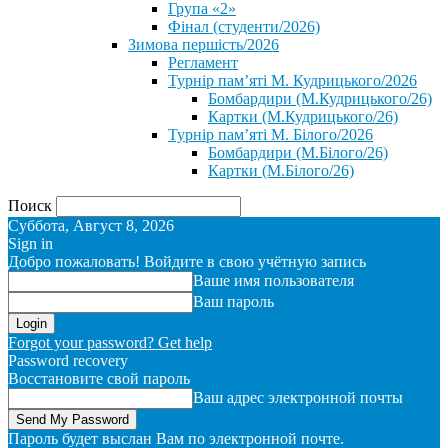
Група «2»
Фінал (студенти/2026)
⁨Зимова першість/2026⁩
Регламент
Турнір пам’яті М. Кудрицького/2026
Бомбардири (М.Кудрицького/26)
Картки (М.Кудрицького/26)
Турнір пам’яті М. Білого/2026
Бомбардири (М.Білого/26)
Картки (М.Білого/26)
Поиск
Суббота, Август 8, 2026
Sign in
Добро пожаловать! Войдите в свою учётную запись
Ваше имя пользователя
Ваш пароль
Forgot your password? Get help
Password recovery
Восстановите свой пароль
Ваш адрес электронной почты
Пароль будет выслан Вам по электронной почте.