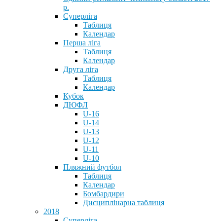
р.
Суперліга
Таблиця
Календар
Перша ліга
Таблиця
Календар
Друга ліга
Таблиця
Календар
Кубок
ДЮФЛ
U-16
U-14
U-13
U-12
U-11
U-10
Пляжний футбол
Таблиця
Календар
Бомбардири
Дисциплінарна таблиця
2018
Суперліга