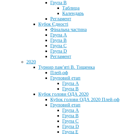
Група В
Таблица
Календарь
Регламент
Кубок Єдності
Фінальна частина
Група А
Група В
Група С
Група D
Регламент
2020
Турнир пам’яті В. Тищенка
Плей-оф
Груповий етап
Група А
Група В
Кубок голови ОДА 2020
Кубок голови ОДА 2020 Плей-оф
Груповий етап
Група A
Група B
Група C
Група D
Група E