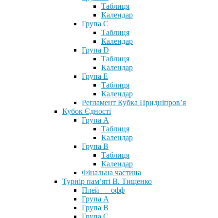
Таблиця
Календар
Група С
Таблиця
Календар
Група D
Таблиця
Календар
Група Е
Таблиця
Календар
Регламент Кубка Придніпров’я
Кубок Єдності
Група А
Таблиця
Календар
Група В
Таблиця
Календар
Фінальна частина
Турнір пам’яті В. Тищенко
Плей — офф
Група А
Група B
Група С