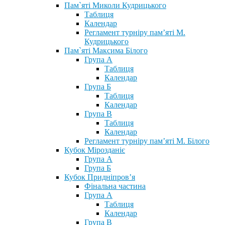
Пам`яті Миколи Кудрицького
Таблиця
Календар
Регламент турніру пам’яті М.
Кудрицького
Пам`яті Максима Білого
Група А
Таблиця
Календар
Група Б
Таблиця
Календар
Група В
Таблиця
Календар
Регламент турніру пам’яті М. Білого
Кубок Мірозданіє
Група А
Група Б
Кубок Придніпров’я
Фінальна частина
Група А
Таблиця
Календар
Група В