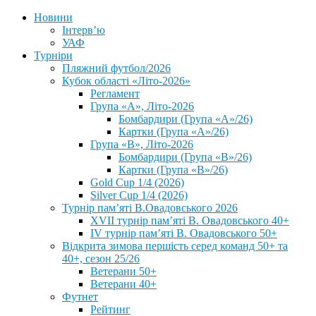
Новини
Інтерв’ю
УАФ
Турніри
Пляжний футбол/2026
Кубок області «Літо-2026»
Регламент
Група «А», Літо-2026
Бомбардири (Група «А»/26)
Картки (Група «А»/26)
Група «В», Літо-2026
Бомбардири (Група «В»/26)
Картки (Група «В»/26)
Gold Cup 1/4 (2026)
Silver Cup 1/4 (2026)
Турнір пам’яті В.Овадовського 2026
XVII турнір пам’яті В. Овадовського 40+
IV турнір пам’яті В. Овадовського 50+
Відкрита зимова першість серед команд 50+ та
40+, сезон 25/26
Ветерани 50+
Ветерани 40+
Футнет
Рейтинг