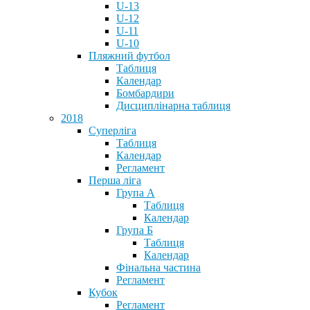
U-13
U-12
U-11
U-10
Пляжний футбол
Таблиця
Календар
Бомбардири
Дисциплінарна таблиця
2018
Суперліга
Таблиця
Календар
Регламент
Перша ліга
Група А
Таблиця
Календар
Група Б
Таблиця
Календар
Фінальна частина
Регламент
Кубок
Регламент