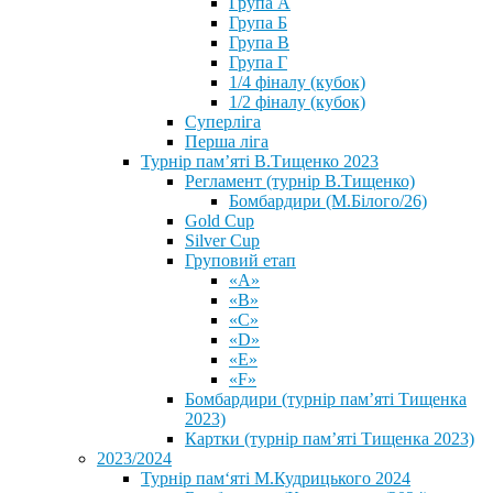
Група А
Група Б
Група В
Група Г
1/4 фіналу (кубок)
1/2 фіналу (кубок)
Суперліга
Перша ліга
Турнір пам’яті В.Тищенко 2023
Регламент (турнір В.Тищенко)
Бомбардири (М.Білого/26)
Gold Cup
Silver Cup
Груповий етап
«А»
«В»
«С»
«D»
«Е»
«F»
Бомбардири (турнір пам’яті Тищенка
2023)
Картки (турнір пам’яті Тищенка 2023)
2023/2024
⁨Турнір пам‘яті М.Кудрицького 2024