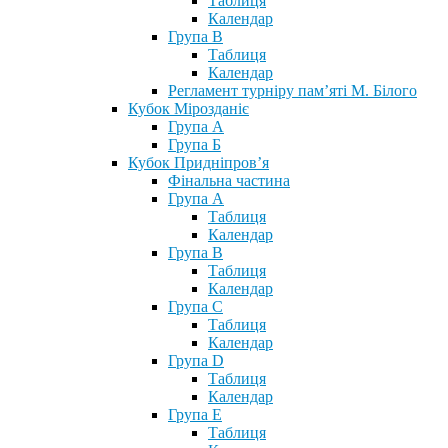
Таблиця
Календар
Група В
Таблиця
Календар
Регламент турніру пам’яті М. Білого
Кубок Мірозданіє
Група А
Група Б
Кубок Придніпров’я
Фінальна частина
Група А
Таблиця
Календар
Група В
Таблиця
Календар
Група С
Таблиця
Календар
Група D
Таблиця
Календар
Група Е
Таблиця