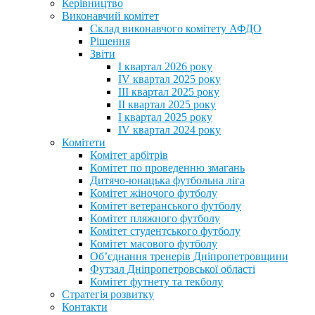
Керівництво
Виконавчий комітет
Склад виконавчого комітету АФДО
Рішення
Звіти
I квартал 2026 року
IV квартал 2025 року
III квартал 2025 року
II квартал 2025 року
I квартал 2025 року
IV квартал 2024 року
Комітети
Комітет арбітрів
Комітет по проведенню змагань
Дитячо-юнацька футбольна ліга
Комітет жіночого футболу
Комітет ветеранського футболу
Комітет пляжного футболу
Комітет студентського футболу
Комітет масового футболу
Обʼєднання тренерів Дніпропетровщини
Футзал Дніпропетровської області
Комітет футнету та текболу
Стратегія розвитку
Контакти