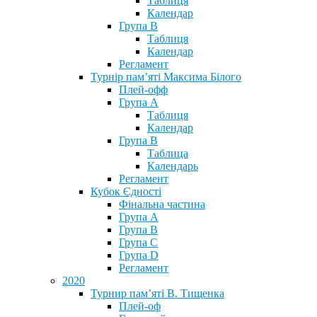
Таблиця
Календар
Група В
Таблиця
Календар
Регламент
Турнір пам’яті Максима Білого
Плей-офф
Група А
Таблиця
Календар
Група В
Таблица
Календарь
Регламент
Кубок Єдності
Фінальна частина
Група А
Група В
Група С
Група D
Регламент
2020
Турнир пам’яті В. Тищенка
Плей-оф