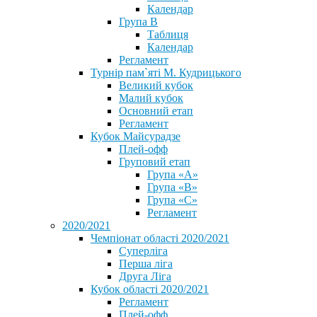
Календар
Група В
Таблиця
Календар
Регламент
Турнір пам`яті М. Кудрицького
Великий кубок
Малий кубок
Основний етап
Регламент
Кубок Майсурадзе
Плей-офф
Груповий етап
Група «А»
Група «B»
Група «C»
Регламент
2020/2021
Чемпіонат області 2020/2021
Суперліга
Перша ліга
Друга Ліга
Кубок області 2020/2021
Регламент
Плей-офф