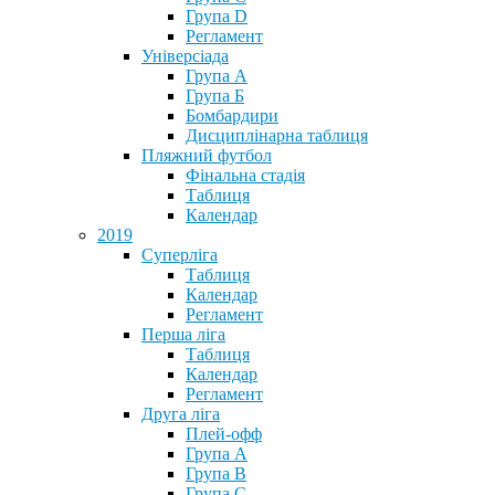
Група D
Регламент
Універсіада
Група А
Група Б
Бомбардири
Дисциплінарна таблиця
Пляжний футбол
Фінальна стадія
Таблиця
Календар
2019
Суперліга
Таблиця
Календар
Регламент
Перша ліга
Таблиця
Календар
Регламент
Друга ліга
Плей-офф
Група А
Група В
Група С