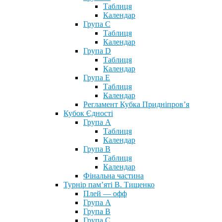
Таблиця
Календар
Група С
Таблиця
Календар
Група D
Таблиця
Календар
Група Е
Таблиця
Календар
Регламент Кубка Придніпров’я
Кубок Єдності
Група А
Таблиця
Календар
Група В
Таблиця
Календар
Фінальна частина
Турнір пам’яті В. Тищенко
Плей — офф
Група А
Група B
Група С