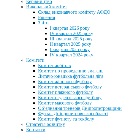
Керівництво
Виконавчий комітет
Склад виконавчого комітету АФДО
Рішення
Звіти
I квартал 2026 року
IV квартал 2025 року
III квартал 2025 року
II квартал 2025 року
I квартал 2025 року
IV квартал 2024 року
Комітети
Комітет арбітрів
Комітет по проведенню змагань
Дитячо-юнацька футбольна ліга
Комітет жіночого футболу
Комітет ветеранського футболу
Комітет пляжного футболу
Комітет студентського футболу
Комітет масового футболу
Обʼєднання тренерів Дніпропетровщини
Футзал Дніпропетровської області
Комітет футнету та текболу
Стратегія розвитку
Контакти