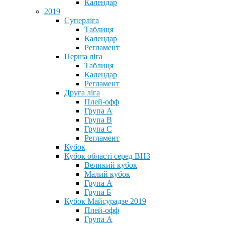
Календар
2019
Суперліга
Таблиця
Календар
Регламент
Перша ліга
Таблиця
Календар
Регламент
Друга ліга
Плей-офф
Група А
Група В
Група С
Регламент
Кубок
Кубок області серед ВНЗ
Великий кубок
Малий кубок
Група А
Група Б
Кубок Майсурадзе 2019
Плей-офф
Група А