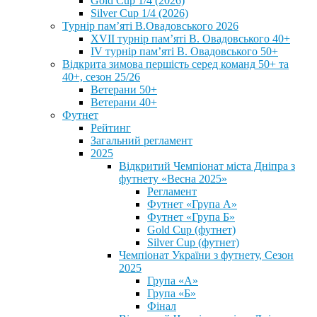
Gold Cup 1/4 (2026)
Silver Cup 1/4 (2026)
Турнір пам’яті В.Овадовського 2026
XVII турнір пам’яті В. Овадовського 40+
IV турнір пам’яті В. Овадовського 50+
Відкрита зимова першість серед команд 50+ та
40+, сезон 25/26
Ветерани 50+
Ветерани 40+
Футнет
Рейтинг
Загальний регламент
2025
Відкритий Чемпіонат міста Дніпра з
футнету «Весна 2025»
Регламент
Футнет «Група А»
Футнет «Група Б»
Gold Cup (футнет)
Silver Cup (футнет)
Чемпіонат України з футнету, Сезон
2025
Група «А»
Група «Б»
Фінал