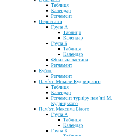
Таблиця
Календар
Регламент
Перша ліга
Група А
Таблиця
Календар
Група Б
Таблиця
Календар
Фінальна частина
Регламент
Кубок
Регламент
Пам`яті Миколи Кудрицького
Таблиця
Календар
Регламент турніру пам’яті М.
Кудрицького
Пам`яті Максима Білого
Група А
Таблиця
Календар
Група Б