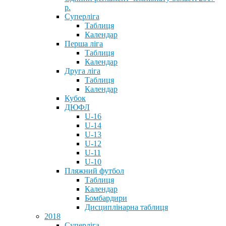
р.
Суперліга
Таблиця
Календар
Перша ліга
Таблиця
Календар
Друга ліга
Таблиця
Календар
Кубок
ДЮФЛ
U-16
U-14
U-13
U-12
U-11
U-10
Пляжний футбол
Таблиця
Календар
Бомбардири
Дисциплінарна таблиця
2018
Суперліга