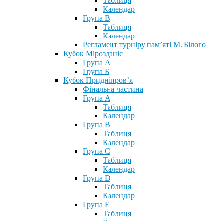
Таблиця
Календар
Група В
Таблиця
Календар
Регламент турніру пам’яті М. Білого
Кубок Мірозданіє
Група А
Група Б
Кубок Придніпров’я
Фінальна частина
Група А
Таблиця
Календар
Група В
Таблиця
Календар
Група С
Таблиця
Календар
Група D
Таблиця
Календар
Група Е
Таблиця