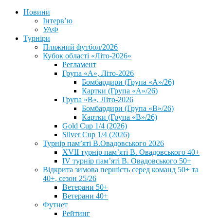
Новини
Інтерв’ю
УАФ
Турніри
Пляжний футбол/2026
Кубок області «Літо-2026»
Регламент
Група «А», Літо-2026
Бомбардири (Група «А»/26)
Картки (Група «А»/26)
Група «В», Літо-2026
Бомбардири (Група «В»/26)
Картки (Група «В»/26)
Gold Cup 1/4 (2026)
Silver Cup 1/4 (2026)
Турнір пам’яті В.Овадовського 2026
XVII турнір пам’яті В. Овадовського 40+
IV турнір пам’яті В. Овадовського 50+
Відкрита зимова першість серед команд 50+ та
40+, сезон 25/26
Ветерани 50+
Ветерани 40+
Футнет
Рейтинг