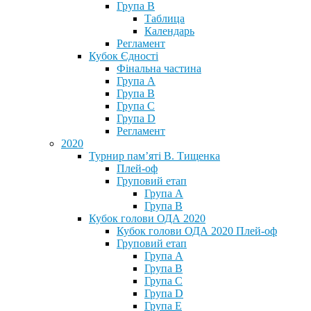
Група В
Таблица
Календарь
Регламент
Кубок Єдності
Фінальна частина
Група А
Група В
Група С
Група D
Регламент
2020
Турнир пам’яті В. Тищенка
Плей-оф
Груповий етап
Група А
Група В
Кубок голови ОДА 2020
Кубок голови ОДА 2020 Плей-оф
Груповий етап
Група A
Група B
Група C
Група D
Група E