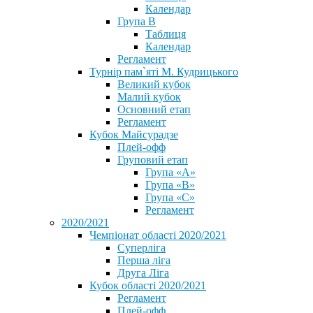
Календар
Група В
Таблиця
Календар
Регламент
Турнір пам`яті М. Кудрицького
Великий кубок
Малий кубок
Основний етап
Регламент
Кубок Майсурадзе
Плей-офф
Груповий етап
Група «А»
Група «B»
Група «C»
Регламент
2020/2021
Чемпіонат області 2020/2021
Суперліга
Перша ліга
Друга Ліга
Кубок області 2020/2021
Регламент
Плей-офф