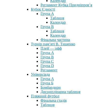
Календар
Регламент Кубка Придніпров’я
Кубок Єдності
Група А
Таблиця
Календар
Група В
Таблиця
Календар
Фінальна частина
Турнір пам’яті В. Тищенко
Плей — офф
Група А
Група B
Група С
Група D
Регламент
Універсіада
Група А
Група Б
Бомбардири
Дисциплінарна таблиця
Пляжний футбол
Фінальна стадія
Таблиця