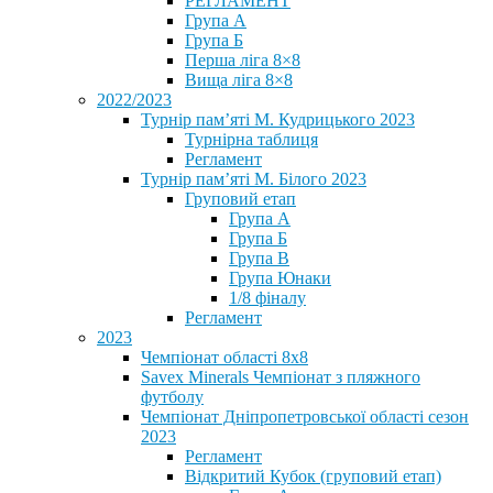
РЕГЛАМЕНТ
Група А
Група Б
Перша ліга 8×8
Вища ліга 8×8
2022/2023
Турнір пам’яті М. Кудрицького 2023
Турнірна таблиця
Регламент
Турнір пам’яті М. Білого 2023
Груповий етап
Група А
Група Б
Група В
Група Юнаки
1/8 фіналу
Регламент
2023
Чемпіонат області 8х8
Savex Minerals Чемпіонат з пляжного
футболу
Чемпіонат Дніпропетровської області сезон
2023
Регламент
Відкритий Кубок (груповий етап)