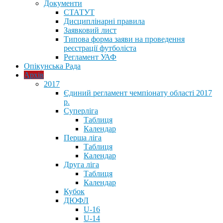
Документи
СТАТУТ
Дисциплінарні правила
Заявковий лист
Типова форма заяви на проведення
реєстрації футболіста
Регламент УАФ
Опікунська Рада
Архів
2017
Єдиний регламент чемпіонату області 2017
р.
Суперліга
Таблиця
Календар
Перша ліга
Таблиця
Календар
Друга ліга
Таблиця
Календар
Кубок
ДЮФЛ
U-16
U-14