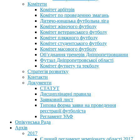
Комітети
Комітет арбітрів
Комітет по проведенню змагань
Дитячо-юнацька футбольна ліга
Комітет жіночого футболу
Комітет ветеранського футболу
Комітет пляжного футболу
Комітет студентського футболу
Комітет масового футболу
Обʼєднання тренерів Дніпропетровщини
Футзал Дніпропетровської області
Комітет футнету та текболу
Стратегія розвитку
Контакти
Документи
СТАТУТ
Дисциплінарні правила
Заявковий лист
Типова форма заяви на проведення
реєстрації футболіста
Регламент УАФ
Опікунська Рада
Архів
2017
Єдиний регламент чемпіонату області 2017