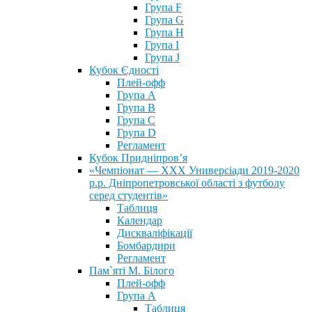
Група F
Група G
Група H
Група I
Група J
Кубок Єдності
Плей-офф
Група А
Група В
Група С
Група D
Регламент
Кубок Придніпров’я
«Чемпіонат — ХХХ Универсіади 2019-2020
р.р. Дніпропетровської області з футболу
серед студентів»
Таблиця
Календар
Дискваліфікації
Бомбардири
Регламент
Пам`яті М. Білого
Плей-офф
Група А
Таблиця