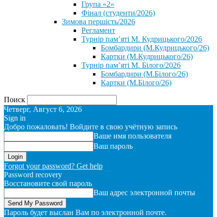
Група «2»
Фінал (студенти/2026)
⁨Зимова першість/2026⁩
Регламент
Турнір пам’яті М. Кудрицького/2026
Бомбардири (М.Кудрицького/26)
Картки (М.Кудрицького/26)
Турнір пам’яті М. Білого/2026
Бомбардири (М.Білого/26)
Картки (М.Білого/26)
Поиск
Четверг, Август 6, 2026
Sign in
Добро пожаловать! Войдите в свою учётную запись
Ваше имя пользователя
Ваш пароль
Forgot your password? Get help
Password recovery
Восстановите свой пароль
Ваш адрес электронной почты
Пароль будет выслан Вам по электронной почте.