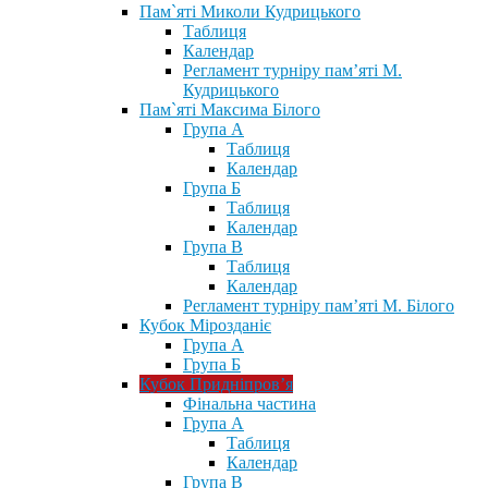
Пам`яті Миколи Кудрицького
Таблиця
Календар
Регламент турніру пам’яті М.
Кудрицького
Пам`яті Максима Білого
Група А
Таблиця
Календар
Група Б
Таблиця
Календар
Група В
Таблиця
Календар
Регламент турніру пам’яті М. Білого
Кубок Мірозданіє
Група А
Група Б
Кубок Придніпров’я
Фінальна частина
Група А
Таблиця
Календар
Група В