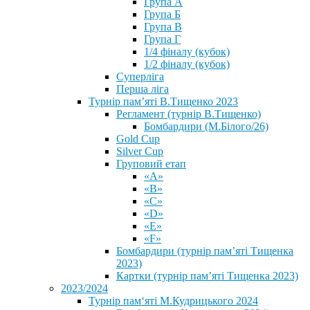
Група А
Група Б
Група В
Група Г
1/4 фіналу (кубок)
1/2 фіналу (кубок)
Суперліга
Перша ліга
Турнір пам’яті В.Тищенко 2023
Регламент (турнір В.Тищенко)
Бомбардири (М.Білого/26)
Gold Cup
Silver Cup
Груповий етап
«А»
«В»
«С»
«D»
«Е»
«F»
Бомбардири (турнір пам’яті Тищенка
2023)
Картки (турнір пам’яті Тищенка 2023)
2023/2024
⁨Турнір пам‘яті М.Кудрицького 2024