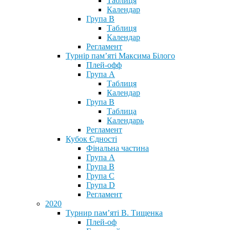
Таблиця
Календар
Група В
Таблиця
Календар
Регламент
Турнір пам’яті Максима Білого
Плей-офф
Група А
Таблиця
Календар
Група В
Таблица
Календарь
Регламент
Кубок Єдності
Фінальна частина
Група А
Група В
Група С
Група D
Регламент
2020
Турнир пам’яті В. Тищенка
Плей-оф