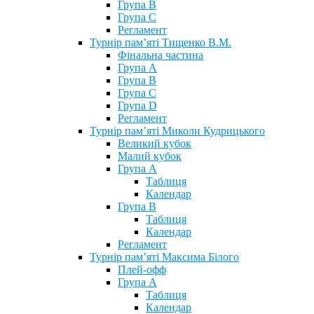
Група В
Група С
Регламент
Турнір пам’яті Тищенко В.М.
Фінальна частина
Група А
Група В
Група С
Група D
Регламент
Турнір пам’яті Миколи Кудрицького
Великий кубок
Малий кубок
Група А
Таблиця
Календар
Група В
Таблиця
Календар
Регламент
Турнір пам’яті Максима Білого
Плей-офф
Група А
Таблиця
Календар