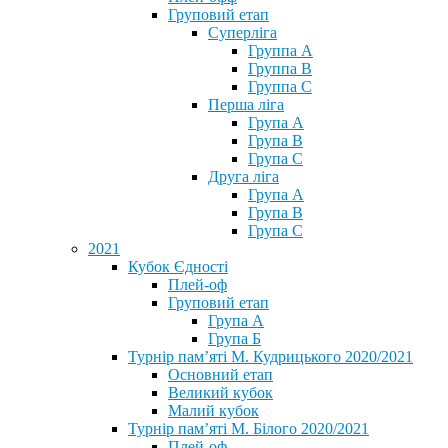
Груповий етап
Суперліга
Группа A
Группа B
Группа C
Перша ліга
Група A
Група B
Група C
Друга ліга
Група A
Група B
Група C
2021
Кубок Єдності
Плей-оф
Груповий етап
Група А
Група Б
Турнір пам’яті М. Кудрицького 2020/2021
Основний етап
Великий кубок
Малий кубок
Турнір пам’яті М. Білого 2020/2021
Плей-оф