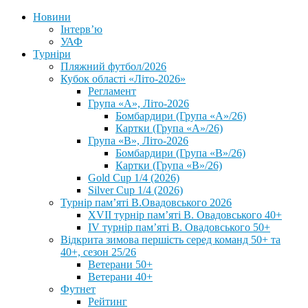
Новини
Інтерв’ю
УАФ
Турніри
Пляжний футбол/2026
Кубок області «Літо-2026»
Регламент
Група «А», Літо-2026
Бомбардири (Група «А»/26)
Картки (Група «А»/26)
Група «В», Літо-2026
Бомбардири (Група «В»/26)
Картки (Група «В»/26)
Gold Cup 1/4 (2026)
Silver Cup 1/4 (2026)
Турнір пам’яті В.Овадовського 2026
XVII турнір пам’яті В. Овадовського 40+
IV турнір пам’яті В. Овадовського 50+
Відкрита зимова першість серед команд 50+ та
40+, сезон 25/26
Ветерани 50+
Ветерани 40+
Футнет
Рейтинг