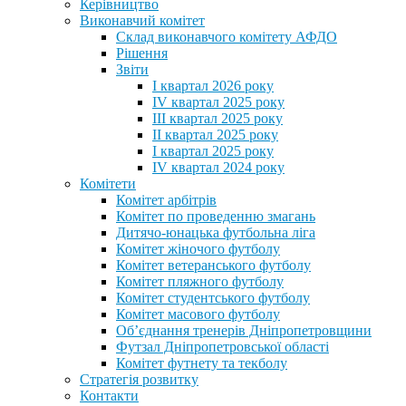
Керівництво
Виконавчий комітет
Склад виконавчого комітету АФДО
Рішення
Звіти
I квартал 2026 року
IV квартал 2025 року
III квартал 2025 року
II квартал 2025 року
I квартал 2025 року
IV квартал 2024 року
Комітети
Комітет арбітрів
Комітет по проведенню змагань
Дитячо-юнацька футбольна ліга
Комітет жіночого футболу
Комітет ветеранського футболу
Комітет пляжного футболу
Комітет студентського футболу
Комітет масового футболу
Обʼєднання тренерів Дніпропетровщини
Футзал Дніпропетровської області
Комітет футнету та текболу
Стратегія розвитку
Контакти