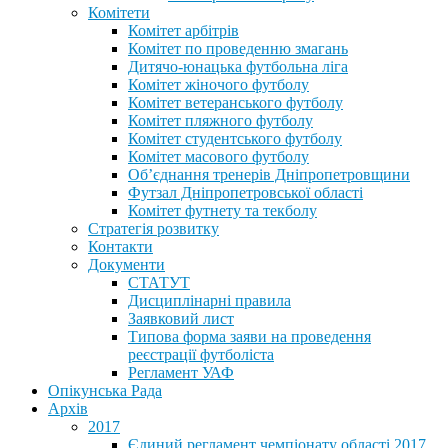
Комітети
Комітет арбітрів
Комітет по проведенню змагань
Дитячо-юнацька футбольна ліга
Комітет жіночого футболу
Комітет ветеранського футболу
Комітет пляжного футболу
Комітет студентського футболу
Комітет масового футболу
Обʼєднання тренерів Дніпропетровщини
Футзал Дніпропетровської області
Комітет футнету та текболу
Стратегія розвитку
Контакти
Документи
СТАТУТ
Дисциплінарні правила
Заявковий лист
Типова форма заяви на проведення
реєстрації футболіста
Регламент УАФ
Опікунська Рада
Архів
2017
Єдиний регламент чемпіонату області 2017