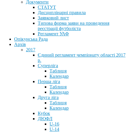
Документи
СТАТУТ
Дисциплінарні правила
Заявковий лист
Типова форма заяви на проведення
реєстрації футболіста
Регламент УАФ
Опікунська Рада
Архів
2017
Єдиний регламент чемпіонату області 2017
р.
Суперліга
Таблиця
Календар
Перша ліга
Таблиця
Календар
Друга ліга
Таблиця
Календар
Кубок
ДЮФЛ
U-16
U-14