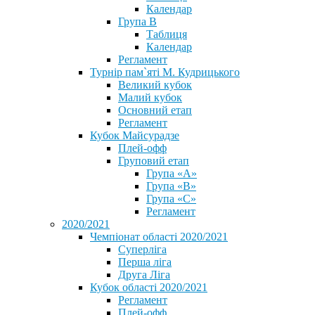
Календар
Група В
Таблиця
Календар
Регламент
Турнір пам`яті М. Кудрицького
Великий кубок
Малий кубок
Основний етап
Регламент
Кубок Майсурадзе
Плей-офф
Груповий етап
Група «А»
Група «B»
Група «C»
Регламент
2020/2021
Чемпіонат області 2020/2021
Суперліга
Перша ліга
Друга Ліга
Кубок області 2020/2021
Регламент
Плей-офф