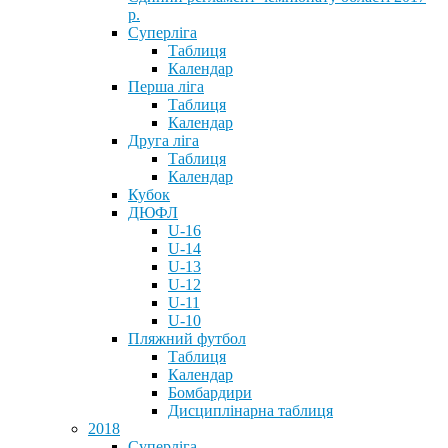
р.
Суперліга
Таблиця
Календар
Перша ліга
Таблиця
Календар
Друга ліга
Таблиця
Календар
Кубок
ДЮФЛ
U-16
U-14
U-13
U-12
U-11
U-10
Пляжний футбол
Таблиця
Календар
Бомбардири
Дисциплінарна таблиця
2018
Суперліга