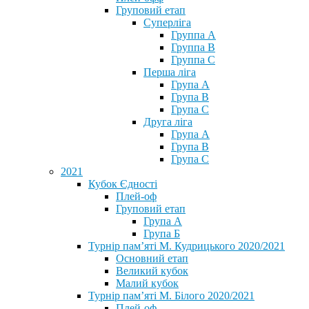
Груповий етап
Суперліга
Группа A
Группа B
Группа C
Перша ліга
Група A
Група B
Група C
Друга ліга
Група A
Група B
Група C
2021
Кубок Єдності
Плей-оф
Груповий етап
Група А
Група Б
Турнір пам’яті М. Кудрицького 2020/2021
Основний етап
Великий кубок
Малий кубок
Турнір пам’яті М. Білого 2020/2021
Плей-оф