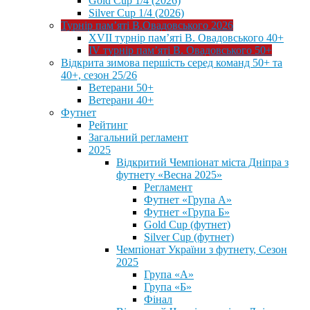
Gold Cup 1/4 (2026)
Silver Cup 1/4 (2026)
Турнір пам’яті В.Овадовського 2026
XVII турнір пам’яті В. Овадовського 40+
IV турнір пам’яті В. Овадовського 50+
Відкрита зимова першість серед команд 50+ та
40+, сезон 25/26
Ветерани 50+
Ветерани 40+
Футнет
Рейтинг
Загальний регламент
2025
Відкритий Чемпіонат міста Дніпра з
футнету «Весна 2025»
Регламент
Футнет «Група А»
Футнет «Група Б»
Gold Cup (футнет)
Silver Cup (футнет)
Чемпіонат України з футнету, Сезон
2025
Група «А»
Група «Б»
Фінал