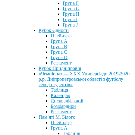
Група F
Група G
Група H
Група I
Група J
Кубок Єдності
Плей-офф
Група А
Група В
Група С
Група D
Регламент
Кубок Придніпров’я
«Чемпіонат — ХХХ Универсіади 2019-2020
р.р. Дніпропетровської області з футболу
серед студентів»
Таблиця
Календар
Дискваліфікації
Бомбардири
Регламент
Пам`яті М. Білого
Плей-офф
Група А
Таблиця