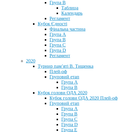
Група В
Таблица
Календарь
Регламент
Кубок Єдності
Фінальна частина
Група А
Група В
Група С
Група D
Регламент
2020
Турнир пам’яті В. Тищенка
Плей-оф
Груповий етап
Група А
Група В
Кубок голови ОДА 2020
Кубок голови ОДА 2020 Плей-оф
Груповий етап
Група A
Група B
Група C
Група D
Група E