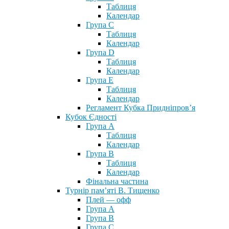
Таблиця
Календар
Група С
Таблиця
Календар
Група D
Таблиця
Календар
Група Е
Таблиця
Календар
Регламент Кубка Придніпров’я
Кубок Єдності
Група А
Таблиця
Календар
Група В
Таблиця
Календар
Фінальна частина
Турнір пам’яті В. Тищенко
Плей — офф
Група А
Група B
Група С