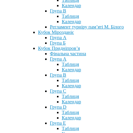
Таблиця
Календар
Група В
Таблиця
Календар
Регламент турніру пам’яті М. Білого
Кубок Мірозданіє
Група А
Група Б
Кубок Придніпров’я
Фінальна частина
Група А
Таблиця
Календар
Група В
Таблиця
Календар
Група С
Таблиця
Календар
Група D
Таблиця
Календар
Група Е
Таблиця