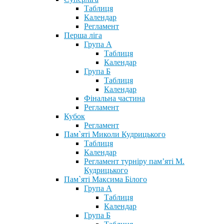
Таблиця
Календар
Регламент
Перша ліга
Група А
Таблиця
Календар
Група Б
Таблиця
Календар
Фінальна частина
Регламент
Кубок
Регламент
Пам`яті Миколи Кудрицького
Таблиця
Календар
Регламент турніру пам’яті М.
Кудрицького
Пам`яті Максима Білого
Група А
Таблиця
Календар
Група Б