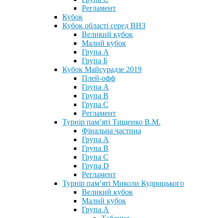
Регламент
Кубок
Кубок області серед ВНЗ
Великий кубок
Малий кубок
Група А
Група Б
Кубок Майсурадзе 2019
Плей-офф
Група А
Група В
Група С
Регламент
Турнір пам’яті Тищенко В.М.
Фінальна частина
Група А
Група В
Група С
Група D
Регламент
Турнір пам’яті Миколи Кудрицького
Великий кубок
Малий кубок
Група А