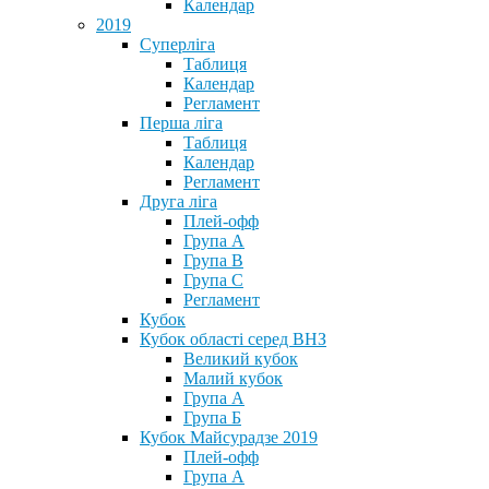
Календар
2019
Суперліга
Таблиця
Календар
Регламент
Перша ліга
Таблиця
Календар
Регламент
Друга ліга
Плей-офф
Група А
Група В
Група С
Регламент
Кубок
Кубок області серед ВНЗ
Великий кубок
Малий кубок
Група А
Група Б
Кубок Майсурадзе 2019
Плей-офф
Група А