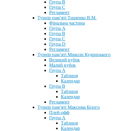
Група В
Група С
Регламент
Турнір пам’яті Тищенко В.М.
Фінальна частина
Група А
Група В
Група С
Група D
Регламент
Турнір пам’яті Миколи Кудрицького
Великий кубок
Малий кубок
Група А
Таблиця
Календар
Група В
Таблиця
Календар
Регламент
Турнір пам’яті Максима Білого
Плей-офф
Група А
Таблиця
Календар