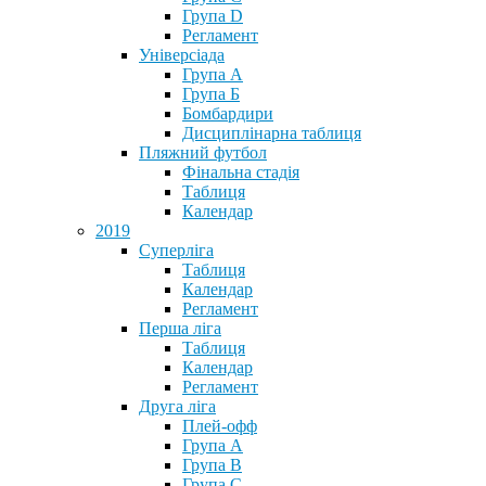
Група D
Регламент
Універсіада
Група А
Група Б
Бомбардири
Дисциплінарна таблиця
Пляжний футбол
Фінальна стадія
Таблиця
Календар
2019
Суперліга
Таблиця
Календар
Регламент
Перша ліга
Таблиця
Календар
Регламент
Друга ліга
Плей-офф
Група А
Група В
Група С