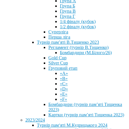
Група А
Група Б
Група В
Група Г
1/4 фіналу (кубок)
1/2 фіналу (кубок)
Суперліга
Перша ліга
Турнір пам’яті В.Тищенко 2023
Регламент (турнір В.Тищенко)
Бомбардири (М.Білого/26)
Gold Cup
Silver Cup
Груповий етап
«А»
«В»
«С»
«D»
«Е»
«F»
Бомбардири (турнір пам’яті Тищенка
2023)
Картки (турнір пам’яті Тищенка 2023)
2023/2024
⁨Турнір пам‘яті М.Кудрицького 2024