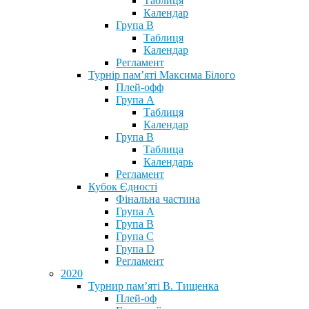
Таблиця
Календар
Група В
Таблиця
Календар
Регламент
Турнір пам’яті Максима Білого
Плей-офф
Група А
Таблиця
Календар
Група В
Таблица
Календарь
Регламент
Кубок Єдності
Фінальна частина
Група А
Група В
Група С
Група D
Регламент
2020
Турнир пам’яті В. Тищенка
Плей-оф