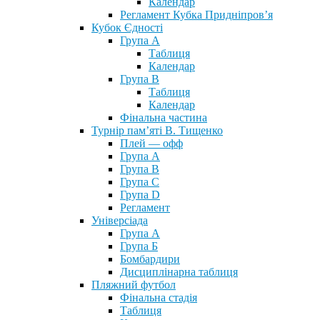
Календар
Регламент Кубка Придніпров’я
Кубок Єдності
Група А
Таблиця
Календар
Група В
Таблиця
Календар
Фінальна частина
Турнір пам’яті В. Тищенко
Плей — офф
Група А
Група B
Група С
Група D
Регламент
Універсіада
Група А
Група Б
Бомбардири
Дисциплінарна таблиця
Пляжний футбол
Фінальна стадія
Таблиця