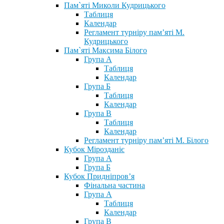
Пам`яті Миколи Кудрицького
Таблиця
Календар
Регламент турніру пам’яті М.
Кудрицького
Пам`яті Максима Білого
Група А
Таблиця
Календар
Група Б
Таблиця
Календар
Група В
Таблиця
Календар
Регламент турніру пам’яті М. Білого
Кубок Мірозданіє
Група А
Група Б
Кубок Придніпров’я
Фінальна частина
Група А
Таблиця
Календар
Група В