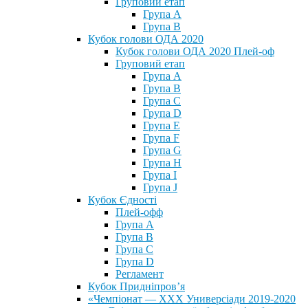
Груповий етап
Група А
Група В
Кубок голови ОДА 2020
Кубок голови ОДА 2020 Плей-оф
Груповий етап
Група A
Група B
Група C
Група D
Група E
Група F
Група G
Група H
Група I
Група J
Кубок Єдності
Плей-офф
Група А
Група В
Група С
Група D
Регламент
Кубок Придніпров’я
«Чемпіонат — ХХХ Универсіади 2019-2020