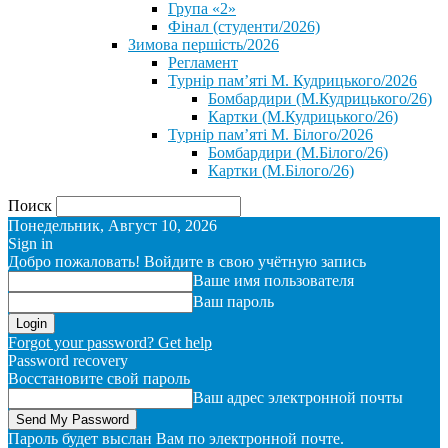
Група «2»
Фінал (студенти/2026)
⁨Зимова першість/2026⁩
Регламент
Турнір пам’яті М. Кудрицького/2026
Бомбардири (М.Кудрицького/26)
Картки (М.Кудрицького/26)
Турнір пам’яті М. Білого/2026
Бомбардири (М.Білого/26)
Картки (М.Білого/26)
Поиск
Понедельник, Август 10, 2026
Sign in
Добро пожаловать! Войдите в свою учётную запись
Ваше имя пользователя
Ваш пароль
Forgot your password? Get help
Password recovery
Восстановите свой пароль
Ваш адрес электронной почты
Пароль будет выслан Вам по электронной почте.