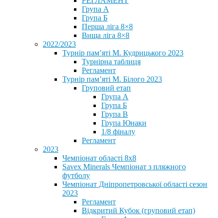
РЕГЛАМЕНТ
Група А
Група Б
Перша ліга 8×8
Вища ліга 8×8
2022/2023
Турнір пам’яті М. Кудрицького 2023
Турнірна таблиця
Регламент
Турнір пам’яті М. Білого 2023
Груповий етап
Група А
Група Б
Група В
Група Юнаки
1/8 фіналу
Регламент
2023
Чемпіонат області 8х8
Savex Minerals Чемпіонат з пляжного
футболу
Чемпіонат Дніпропетровської області сезон
2023
Регламент
Відкритий Кубок (груповий етап)