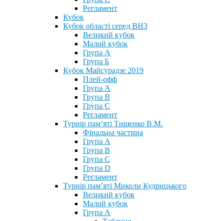
Регламент
Кубок
Кубок області серед ВНЗ
Великий кубок
Малий кубок
Група А
Група Б
Кубок Майсурадзе 2019
Плей-офф
Група А
Група В
Група С
Регламент
Турнір пам’яті Тищенко В.М.
Фінальна частина
Група А
Група В
Група С
Група D
Регламент
Турнір пам’яті Миколи Кудрицького
Великий кубок
Малий кубок
Група А