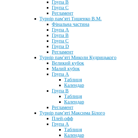
Група В
Група С
Регламент
Турнір пам’яті Тищенко В.М.
Фінальна частина
Група А
Група В
Група С
Група D
Регламент
Турнір пам’яті Миколи Кудрицького
Великий кубок
Малий кубок
Група А
Таблиця
Календар
Група В
Таблиця
Календар
Регламент
Турнір пам’яті Максима Білого
Плей-офф
Група А
Таблиця
Календар