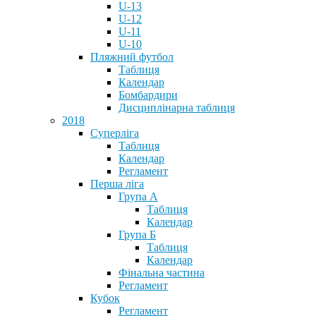
U-13
U-12
U-11
U-10
Пляжний футбол
Таблиця
Календар
Бомбардири
Дисциплінарна таблиця
2018
Суперліга
Таблиця
Календар
Регламент
Перша ліга
Група А
Таблиця
Календар
Група Б
Таблиця
Календар
Фінальна частина
Регламент
Кубок
Регламент