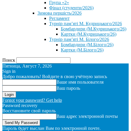
Група «2»
Фінал (студенти/2026)
⁨Зимова першість/2026⁩
Регламент
Турнір пам’яті М. Кудрицького/2026
Бомбардири (М.Кудрицького/26)
Картки (М.Кудрицького/26)
Турнір пам’яті М. Білого/2026
Бомбардири (М.Білого/26)
Картки (М.Білого/26)
Поиск
Пятница, Август 7, 2026
Sign in
Добро пожаловать! Войдите в свою учётную запись
Ваше имя пользователя
Ваш пароль
Forgot your password? Get help
Password recovery
Восстановите свой пароль
Ваш адрес электронной почты
Пароль будет выслан Вам по электронной почте.