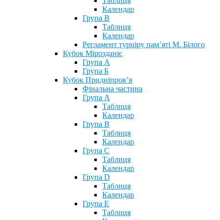
Таблиця
Календар
Група В
Таблиця
Календар
Регламент турніру пам’яті М. Білого
Кубок Мірозданіє
Група А
Група Б
Кубок Придніпров’я
Фінальна частина
Група А
Таблиця
Календар
Група В
Таблиця
Календар
Група С
Таблиця
Календар
Група D
Таблиця
Календар
Група Е
Таблиця