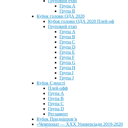
Груповий етап
Група А
Група В
Кубок голови ОДА 2020
Кубок голови ОДА 2020 Плей-оф
Груповий етап
Група A
Група B
Група C
Група D
Група E
Група F
Група G
Група H
Група I
Група J
Кубок Єдності
Плей-офф
Група А
Група В
Група С
Група D
Регламент
Кубок Придніпров’я
«Чемпіонат — ХХХ Универсіади 2019-2020