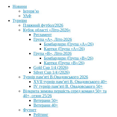
Новини
Інтерв’ю
УАФ
Турніри
Пляжний футбол/2026
Кубок області «Літо-2026»
Регламент
Група «А», Літо-2026
Бомбардири (Група «А»/26)
Картки (Група «А»/26)
Група «В», Літо-2026
Бомбардири (Група «В»/26)
Картки (Група «В»/26)
Gold Cup 1/4 (2026)
Silver Cup 1/4 (2026)
Турнір пам’яті В.Овадовського 2026
XVII турнір пам’яті В. Овадовського 40+
IV турнір пам’яті В. Овадовського 50+
Відкрита зимова першість серед команд 50+ та
40+, сезон 25/26
Ветерани 50+
Ветерани 40+
Футнет
Рейтинг