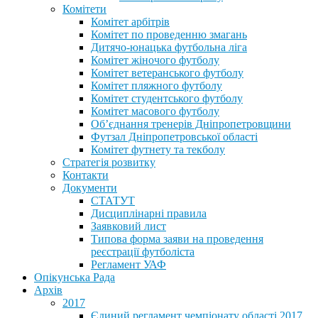
Комітети
Комітет арбітрів
Комітет по проведенню змагань
Дитячо-юнацька футбольна ліга
Комітет жіночого футболу
Комітет ветеранського футболу
Комітет пляжного футболу
Комітет студентського футболу
Комітет масового футболу
Обʼєднання тренерів Дніпропетровщини
Футзал Дніпропетровської області
Комітет футнету та текболу
Стратегія розвитку
Контакти
Документи
СТАТУТ
Дисциплінарні правила
Заявковий лист
Типова форма заяви на проведення
реєстрації футболіста
Регламент УАФ
Опікунська Рада
Архів
2017
Єдиний регламент чемпіонату області 2017