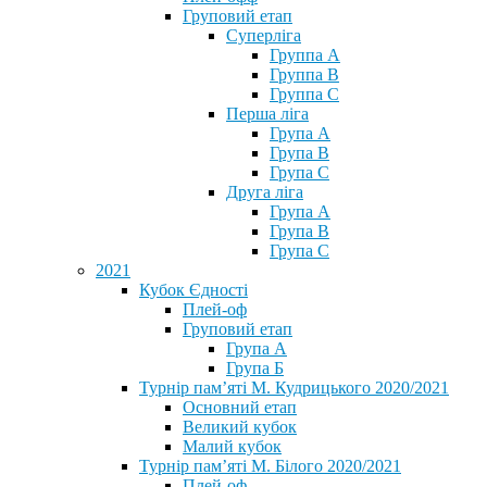
Груповий етап
Суперліга
Группа A
Группа B
Группа C
Перша ліга
Група A
Група B
Група C
Друга ліга
Група A
Група B
Група C
2021
Кубок Єдності
Плей-оф
Груповий етап
Група А
Група Б
Турнір пам’яті М. Кудрицького 2020/2021
Основний етап
Великий кубок
Малий кубок
Турнір пам’яті М. Білого 2020/2021
Плей-оф