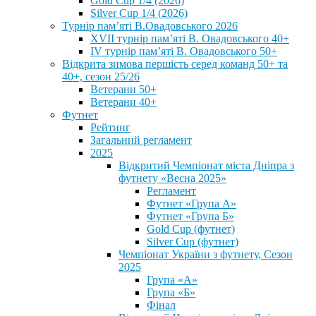
Gold Cup 1/4 (2026)
Silver Cup 1/4 (2026)
Турнір пам’яті В.Овадовського 2026
XVII турнір пам’яті В. Овадовського 40+
IV турнір пам’яті В. Овадовського 50+
Відкрита зимова першість серед команд 50+ та
40+, сезон 25/26
Ветерани 50+
Ветерани 40+
Футнет
Рейтинг
Загальний регламент
2025
Відкритий Чемпіонат міста Дніпра з
футнету «Весна 2025»
Регламент
Футнет «Група А»
Футнет «Група Б»
Gold Cup (футнет)
Silver Cup (футнет)
Чемпіонат України з футнету, Сезон
2025
Група «А»
Група «Б»
Фінал