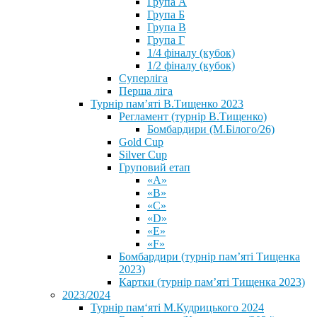
Група А
Група Б
Група В
Група Г
1/4 фіналу (кубок)
1/2 фіналу (кубок)
Суперліга
Перша ліга
Турнір пам’яті В.Тищенко 2023
Регламент (турнір В.Тищенко)
Бомбардири (М.Білого/26)
Gold Cup
Silver Cup
Груповий етап
«А»
«В»
«С»
«D»
«Е»
«F»
Бомбардири (турнір пам’яті Тищенка
2023)
Картки (турнір пам’яті Тищенка 2023)
2023/2024
⁨Турнір пам‘яті М.Кудрицького 2024