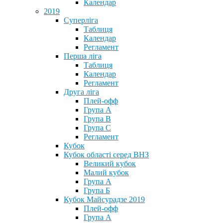
Календар
2019
Суперліга
Таблиця
Календар
Регламент
Перша ліга
Таблиця
Календар
Регламент
Друга ліга
Плей-офф
Група А
Група В
Група С
Регламент
Кубок
Кубок області серед ВНЗ
Великий кубок
Малий кубок
Група А
Група Б
Кубок Майсурадзе 2019
Плей-офф
Група А