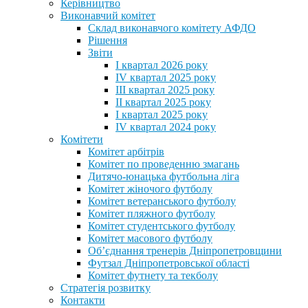
Керівництво
Виконавчий комітет
Склад виконавчого комітету АФДО
Рішення
Звіти
I квартал 2026 року
IV квартал 2025 року
III квартал 2025 року
II квартал 2025 року
I квартал 2025 року
IV квартал 2024 року
Комітети
Комітет арбітрів
Комітет по проведенню змагань
Дитячо-юнацька футбольна ліга
Комітет жіночого футболу
Комітет ветеранського футболу
Комітет пляжного футболу
Комітет студентського футболу
Комітет масового футболу
Обʼєднання тренерів Дніпропетровщини
Футзал Дніпропетровської області
Комітет футнету та текболу
Стратегія розвитку
Контакти