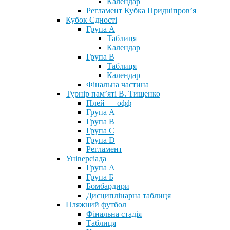
Календар
Регламент Кубка Придніпров’я
Кубок Єдності
Група А
Таблиця
Календар
Група В
Таблиця
Календар
Фінальна частина
Турнір пам’яті В. Тищенко
Плей — офф
Група А
Група B
Група С
Група D
Регламент
Універсіада
Група А
Група Б
Бомбардири
Дисциплінарна таблиця
Пляжний футбол
Фінальна стадія
Таблиця