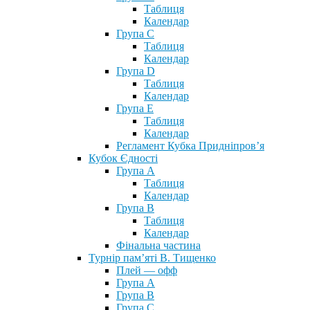
Таблиця
Календар
Група С
Таблиця
Календар
Група D
Таблиця
Календар
Група Е
Таблиця
Календар
Регламент Кубка Придніпров’я
Кубок Єдності
Група А
Таблиця
Календар
Група В
Таблиця
Календар
Фінальна частина
Турнір пам’яті В. Тищенко
Плей — офф
Група А
Група B
Група С