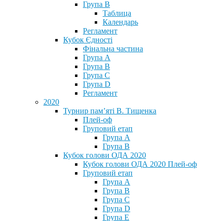
Група В
Таблица
Календарь
Регламент
Кубок Єдності
Фінальна частина
Група А
Група В
Група С
Група D
Регламент
2020
Турнир пам’яті В. Тищенка
Плей-оф
Груповий етап
Група А
Група В
Кубок голови ОДА 2020
Кубок голови ОДА 2020 Плей-оф
Груповий етап
Група A
Група B
Група C
Група D
Група E