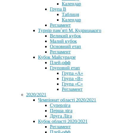
Календар
Група В
Таблиця
Календар
Регламент
Турнір пам`яті М. Кудрицького
Великий кубок
Малий кубок
Основний етап
Регламент
Кубок Майсурадзе
Плей-офф
Груповий етап
Група «А»
Група «B»
Група «C»
Регламент
2020/2021
Чемпіонат області 2020/2021
Суперліга
Перша ліга
Друга Ліга
Кубок області 2020/2021
Регламент
Плей-офф