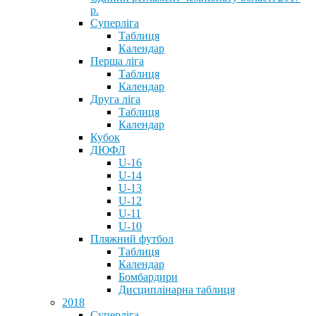
р.
Суперліга
Таблиця
Календар
Перша ліга
Таблиця
Календар
Друга ліга
Таблиця
Календар
Кубок
ДЮФЛ
U-16
U-14
U-13
U-12
U-11
U-10
Пляжний футбол
Таблиця
Календар
Бомбардири
Дисциплінарна таблиця
2018
Суперліга