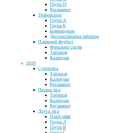
Група D
Регламент
Універсіада
Група А
Група Б
Бомбардири
Дисциплінарна таблиця
Пляжний футбол
Фінальна стадія
Таблиця
Календар
2019
Суперліга
Таблиця
Календар
Регламент
Перша ліга
Таблиця
Календар
Регламент
Друга ліга
Плей-офф
Група А
Група В
Група С