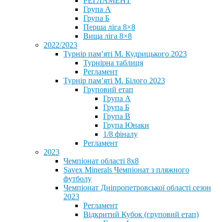
РЕГЛАМЕНТ
Група А
Група Б
Перша ліга 8×8
Вища ліга 8×8
2022/2023
Турнір пам’яті М. Кудрицького 2023
Турнірна таблиця
Регламент
Турнір пам’яті М. Білого 2023
Груповий етап
Група А
Група Б
Група В
Група Юнаки
1/8 фіналу
Регламент
2023
Чемпіонат області 8х8
Savex Minerals Чемпіонат з пляжного
футболу
Чемпіонат Дніпропетровської області сезон
2023
Регламент
Відкритий Кубок (груповий етап)