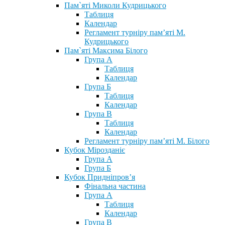
Пам`яті Миколи Кудрицького
Таблиця
Календар
Регламент турніру пам’яті М.
Кудрицького
Пам`яті Максима Білого
Група А
Таблиця
Календар
Група Б
Таблиця
Календар
Група В
Таблиця
Календар
Регламент турніру пам’яті М. Білого
Кубок Мірозданіє
Група А
Група Б
Кубок Придніпров’я
Фінальна частина
Група А
Таблиця
Календар
Група В