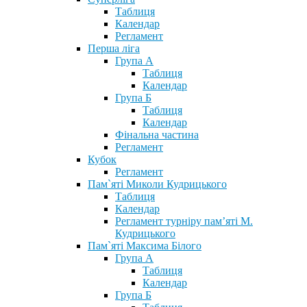
Таблиця
Календар
Регламент
Перша ліга
Група А
Таблиця
Календар
Група Б
Таблиця
Календар
Фінальна частина
Регламент
Кубок
Регламент
Пам`яті Миколи Кудрицького
Таблиця
Календар
Регламент турніру пам’яті М.
Кудрицького
Пам`яті Максима Білого
Група А
Таблиця
Календар
Група Б