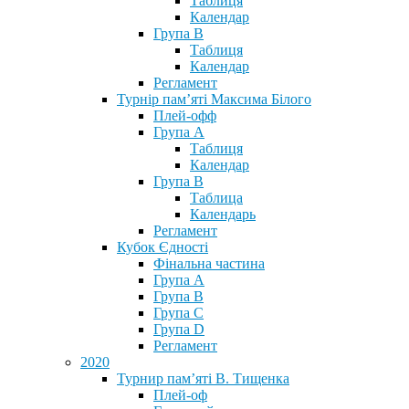
Таблиця
Календар
Група В
Таблиця
Календар
Регламент
Турнір пам’яті Максима Білого
Плей-офф
Група А
Таблиця
Календар
Група В
Таблица
Календарь
Регламент
Кубок Єдності
Фінальна частина
Група А
Група В
Група С
Група D
Регламент
2020
Турнир пам’яті В. Тищенка
Плей-оф