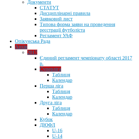
Документи
СТАТУТ
Дисциплінарні правила
Заявковий лист
Типова форма заяви на проведення
реєстрації футболіста
Регламент УАФ
Опікунська Рада
Архів
2017
Єдиний регламент чемпіонату області 2017
р.
Суперліга
Таблиця
Календар
Перша ліга
Таблиця
Календар
Друга ліга
Таблиця
Календар
Кубок
ДЮФЛ
U-16
U-14