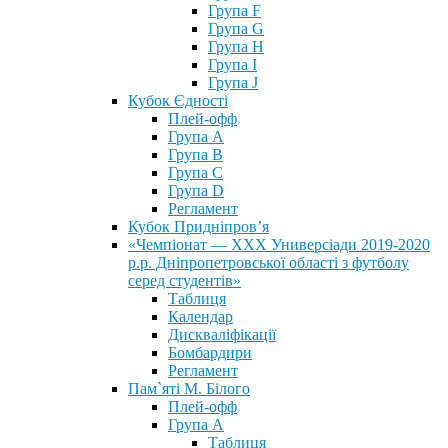
Група F
Група G
Група H
Група I
Група J
Кубок Єдності
Плей-офф
Група А
Група В
Група С
Група D
Регламент
Кубок Придніпров’я
«Чемпіонат — ХХХ Универсіади 2019-2020
р.р. Дніпропетровської області з футболу
серед студентів»
Таблиця
Календар
Дискваліфікації
Бомбардири
Регламент
Пам`яті М. Білого
Плей-офф
Група А
Таблиця