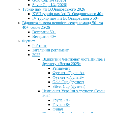
Gold Cup 1/4 (2026)
Silver Cup 1/4 (2026)
Турнір пам’яті В.Овадовського 2026
XVII турнір пам’яті В. Овадовського 40+
IV турнір пам’яті В. Овадовського 50+
Відкрита зимова першість серед команд 50+ та
40+, сезон 25/26
Ветерани 50+
Ветерани 40+
Футнет
Рейтинг
Загальний регламент
2025
Відкритий Чемпіонат міста Дніпра з
футнету «Весна 2025»
Регламент
Футнет «Група А»
Футнет «Група Б»
Gold Cup (футнет)
Silver Cup (футнет)
Чемпіонат України з футнету, Сезон
2025
Група «А»
Група «Б»
Фінал