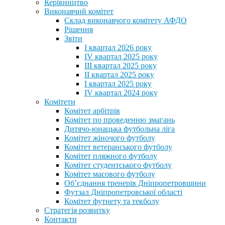
Керівництво
Виконавчий комітет
Склад виконавчого комітету АФДО
Рішення
Звіти
I квартал 2026 року
IV квартал 2025 року
III квартал 2025 року
II квартал 2025 року
I квартал 2025 року
IV квартал 2024 року
Комітети
Комітет арбітрів
Комітет по проведенню змагань
Дитячо-юнацька футбольна ліга
Комітет жіночого футболу
Комітет ветеранського футболу
Комітет пляжного футболу
Комітет студентського футболу
Комітет масового футболу
Обʼєднання тренерів Дніпропетровщини
Футзал Дніпропетровської області
Комітет футнету та текболу
Стратегія розвитку
Контакти