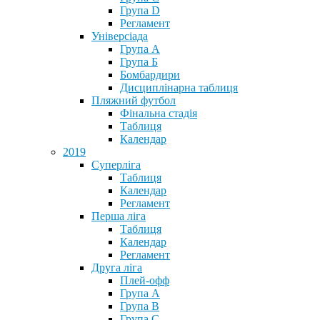
Група D
Регламент
Універсіада
Група А
Група Б
Бомбардири
Дисциплінарна таблиця
Пляжний футбол
Фінальна стадія
Таблиця
Календар
2019
Суперліга
Таблиця
Календар
Регламент
Перша ліга
Таблиця
Календар
Регламент
Друга ліга
Плей-офф
Група А
Група В
Група С