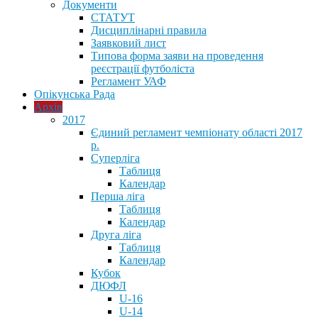
Документи
СТАТУТ
Дисциплінарні правила
Заявковий лист
Типова форма заяви на проведення
реєстрації футболіста
Регламент УАФ
Опікунська Рада
Архів
2017
Єдиний регламент чемпіонату області 2017
р.
Суперліга
Таблиця
Календар
Перша ліга
Таблиця
Календар
Друга ліга
Таблиця
Календар
Кубок
ДЮФЛ
U-16
U-14