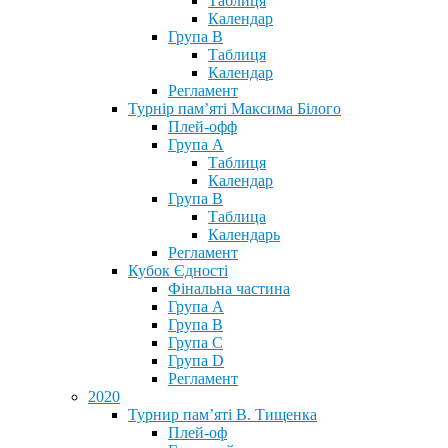
Таблиця
Календар
Група В
Таблиця
Календар
Регламент
Турнір пам’яті Максима Білого
Плей-офф
Група А
Таблиця
Календар
Група В
Таблица
Календарь
Регламент
Кубок Єдності
Фінальна частина
Група А
Група В
Група С
Група D
Регламент
2020
Турнир пам’яті В. Тищенка
Плей-оф