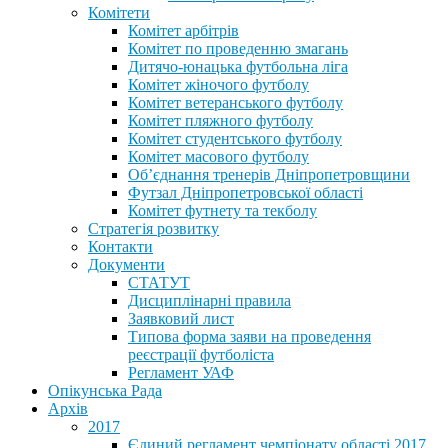
Комітети
Комітет арбітрів
Комітет по проведенню змагань
Дитячо-юнацька футбольна ліга
Комітет жіночого футболу
Комітет ветеранського футболу
Комітет пляжного футболу
Комітет студентського футболу
Комітет масового футболу
Обʼєднання тренерів Дніпропетровщини
Футзал Дніпропетровської області
Комітет футнету та текболу
Стратегія розвитку
Контакти
Документи
СТАТУТ
Дисциплінарні правила
Заявковий лист
Типова форма заяви на проведення
реєстрації футболіста
Регламент УАФ
Опікунська Рада
Архів
2017
Єдиний регламент чемпіонату області 2017