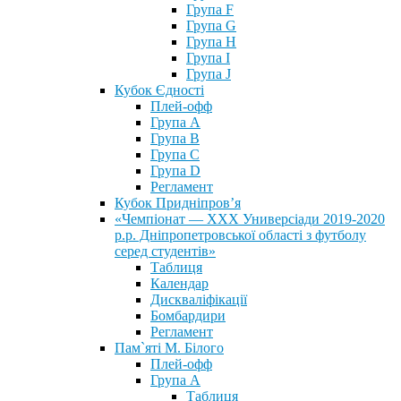
Група F
Група G
Група H
Група I
Група J
Кубок Єдності
Плей-офф
Група А
Група В
Група С
Група D
Регламент
Кубок Придніпров’я
«Чемпіонат — ХХХ Универсіади 2019-2020
р.р. Дніпропетровської області з футболу
серед студентів»
Таблиця
Календар
Дискваліфікації
Бомбардири
Регламент
Пам`яті М. Білого
Плей-офф
Група А
Таблиця