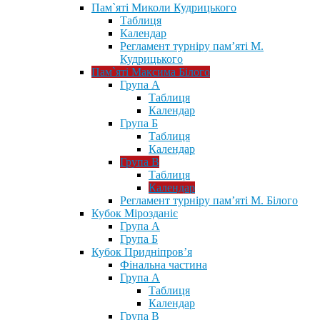
Пам`яті Миколи Кудрицького
Таблиця
Календар
Регламент турніру пам’яті М.
Кудрицького
Пам`яті Максима Білого
Група А
Таблиця
Календар
Група Б
Таблиця
Календар
Група В
Таблиця
Календар
Регламент турніру пам’яті М. Білого
Кубок Мірозданіє
Група А
Група Б
Кубок Придніпров’я
Фінальна частина
Група А
Таблиця
Календар
Група В