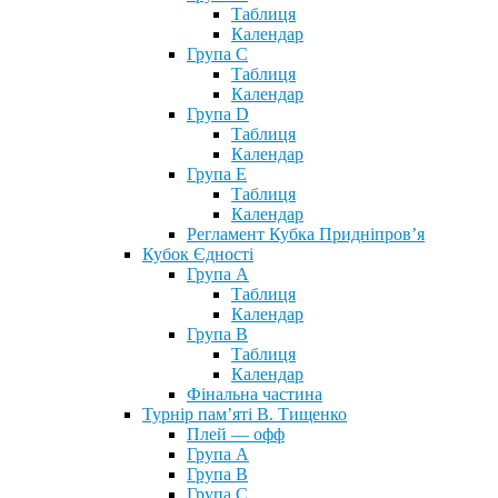
Таблиця
Календар
Група С
Таблиця
Календар
Група D
Таблиця
Календар
Група Е
Таблиця
Календар
Регламент Кубка Придніпров’я
Кубок Єдності
Група А
Таблиця
Календар
Група В
Таблиця
Календар
Фінальна частина
Турнір пам’яті В. Тищенко
Плей — офф
Група А
Група B
Група С