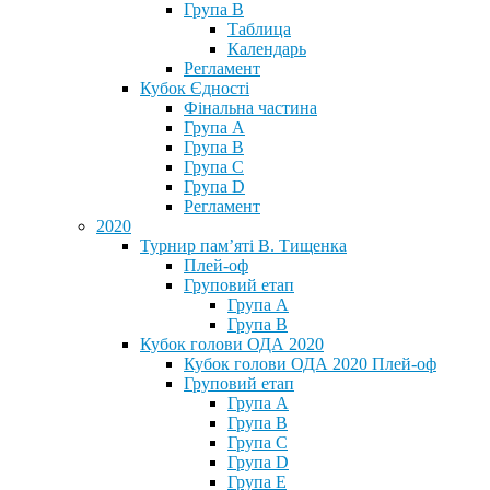
Група В
Таблица
Календарь
Регламент
Кубок Єдності
Фінальна частина
Група А
Група В
Група С
Група D
Регламент
2020
Турнир пам’яті В. Тищенка
Плей-оф
Груповий етап
Група А
Група В
Кубок голови ОДА 2020
Кубок голови ОДА 2020 Плей-оф
Груповий етап
Група A
Група B
Група C
Група D
Група E