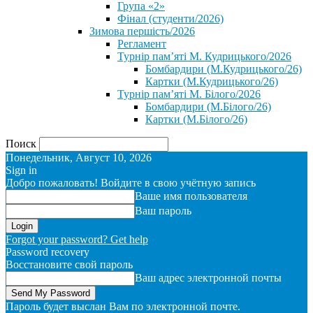
Група «2»
Фінал (студенти/2026)
⁨Зимова першість/2026⁩
Регламент
Турнір пам’яті М. Кудрицького/2026
Бомбардири (М.Кудрицького/26)
Картки (М.Кудрицького/26)
Турнір пам’яті М. Білого/2026
Бомбардири (М.Білого/26)
Картки (М.Білого/26)
Поиск
Понедельник, Август 10, 2026
Sign in
Добро пожаловать! Войдите в свою учётную запись
Ваше имя пользователя
Ваш пароль
Forgot your password? Get help
Password recovery
Восстановите свой пароль
Ваш адрес электронной почты
Пароль будет выслан Вам по электронной почте.