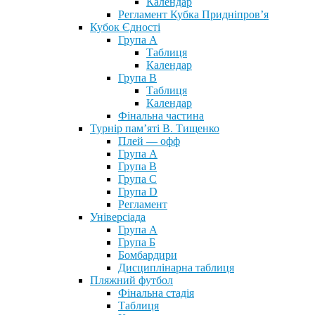
Календар
Регламент Кубка Придніпров’я
Кубок Єдності
Група А
Таблиця
Календар
Група В
Таблиця
Календар
Фінальна частина
Турнір пам’яті В. Тищенко
Плей — офф
Група А
Група B
Група С
Група D
Регламент
Універсіада
Група А
Група Б
Бомбардири
Дисциплінарна таблиця
Пляжний футбол
Фінальна стадія
Таблиця