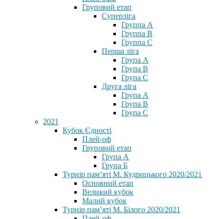
Груповий етап
Суперліга
Группа A
Группа B
Группа C
Перша ліга
Група A
Група B
Група C
Друга ліга
Група A
Група B
Група C
2021
Кубок Єдності
Плей-оф
Груповий етап
Група А
Група Б
Турнір пам’яті М. Кудрицького 2020/2021
Основний етап
Великий кубок
Малий кубок
Турнір пам’яті М. Білого 2020/2021
Плей-оф