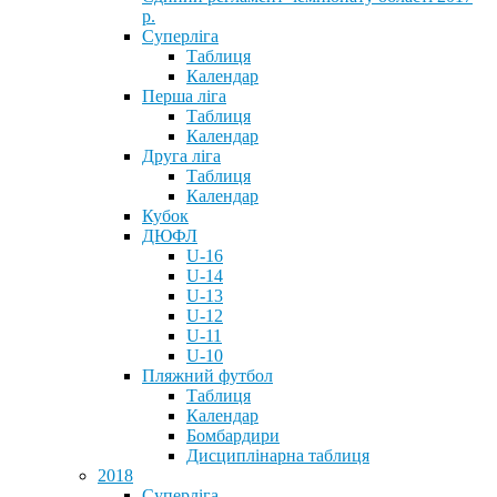
р.
Суперліга
Таблиця
Календар
Перша ліга
Таблиця
Календар
Друга ліга
Таблиця
Календар
Кубок
ДЮФЛ
U-16
U-14
U-13
U-12
U-11
U-10
Пляжний футбол
Таблиця
Календар
Бомбардири
Дисциплінарна таблиця
2018
Суперліга