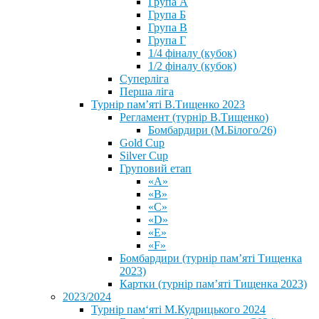
Група А
Група Б
Група В
Група Г
1/4 фіналу (кубок)
1/2 фіналу (кубок)
Суперліга
Перша ліга
Турнір пам’яті В.Тищенко 2023
Регламент (турнір В.Тищенко)
Бомбардири (М.Білого/26)
Gold Cup
Silver Cup
Груповий етап
«А»
«В»
«С»
«D»
«Е»
«F»
Бомбардири (турнір пам’яті Тищенка
2023)
Картки (турнір пам’яті Тищенка 2023)
2023/2024
⁨Турнір пам‘яті М.Кудрицького 2024