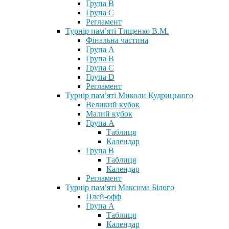
Група В
Група С
Регламент
Турнір пам’яті Тищенко В.М.
Фінальна частина
Група А
Група В
Група С
Група D
Регламент
Турнір пам’яті Миколи Кудрицького
Великий кубок
Малий кубок
Група А
Таблиця
Календар
Група В
Таблиця
Календар
Регламент
Турнір пам’яті Максима Білого
Плей-офф
Група А
Таблиця
Календар