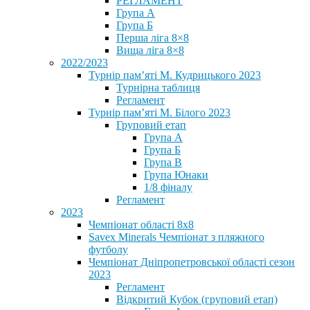
РЕГЛАМЕНТ
Група А
Група Б
Перша ліга 8×8
Вища ліга 8×8
2022/2023
Турнір пам’яті М. Кудрицького 2023
Турнірна таблиця
Регламент
Турнір пам’яті М. Білого 2023
Груповий етап
Група А
Група Б
Група В
Група Юнаки
1/8 фіналу
Регламент
2023
Чемпіонат області 8х8
Savex Minerals Чемпіонат з пляжного
футболу
Чемпіонат Дніпропетровської області сезон
2023
Регламент
Відкритий Кубок (груповий етап)