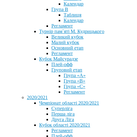
Календар
Група В
Таблиця
Календар
Регламент
Турнір пам`яті М. Кудрицького
Великий кубок
Малий кубок
Основний етап
Регламент
Кубок Майсурадзе
Плей-офф
Груповий етап
Група «А»
Група «B»
Група «C»
Регламент
2020/2021
Чемпіонат області 2020/2021
Суперліга
Перша ліга
Друга Ліга
Кубок області 2020/2021
Регламент
Плей-офф