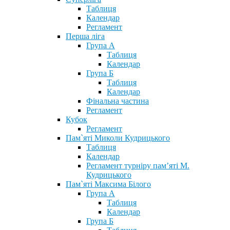
Таблиця
Календар
Регламент
Перша ліга
Група А
Таблиця
Календар
Група Б
Таблиця
Календар
Фінальна частина
Регламент
Кубок
Регламент
Пам`яті Миколи Кудрицького
Таблиця
Календар
Регламент турніру пам’яті М.
Кудрицького
Пам`яті Максима Білого
Група А
Таблиця
Календар
Група Б