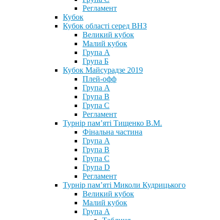
Регламент
Кубок
Кубок області серед ВНЗ
Великий кубок
Малий кубок
Група А
Група Б
Кубок Майсурадзе 2019
Плей-офф
Група А
Група В
Група С
Регламент
Турнір пам’яті Тищенко В.М.
Фінальна частина
Група А
Група В
Група С
Група D
Регламент
Турнір пам’яті Миколи Кудрицького
Великий кубок
Малий кубок
Група А