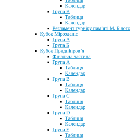
Таблиця
Календар
Група В
Таблиця
Календар
Регламент турніру пам’яті М. Білого
Кубок Мірозданіє
Група А
Група Б
Кубок Придніпров’я
Фінальна частина
Група А
Таблиця
Календар
Група В
Таблиця
Календар
Група С
Таблиця
Календар
Група D
Таблиця
Календар
Група Е
Таблиця