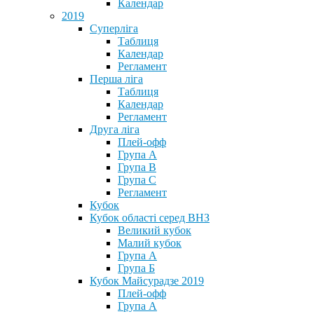
Календар
2019
Суперліга
Таблиця
Календар
Регламент
Перша ліга
Таблиця
Календар
Регламент
Друга ліга
Плей-офф
Група А
Група В
Група С
Регламент
Кубок
Кубок області серед ВНЗ
Великий кубок
Малий кубок
Група А
Група Б
Кубок Майсурадзе 2019
Плей-офф
Група А