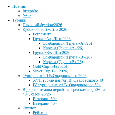
Новини
Інтерв’ю
УАФ
Турніри
Пляжний футбол/2026
Кубок області «Літо-2026»
Регламент
Група «А», Літо-2026
Бомбардири (Група «А»/26)
Картки (Група «А»/26)
Група «В», Літо-2026
Бомбардири (Група «В»/26)
Картки (Група «В»/26)
Gold Cup 1/4 (2026)
Silver Cup 1/4 (2026)
Турнір пам’яті В.Овадовського 2026
XVII турнір пам’яті В. Овадовського 40+
IV турнір пам’яті В. Овадовського 50+
Відкрита зимова першість серед команд 50+ та
40+, сезон 25/26
Ветерани 50+
Ветерани 40+
Футнет
Рейтинг