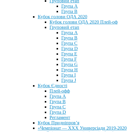
Груповий етап
Група А
Група В
Кубок голови ОДА 2020
Кубок голови ОДА 2020 Плей-оф
Груповий етап
Група A
Група B
Група C
Група D
Група E
Група F
Група G
Група H
Група I
Група J
Кубок Єдності
Плей-офф
Група А
Група В
Група С
Група D
Регламент
Кубок Придніпров’я
«Чемпіонат — ХХХ Универсіади 2019-2020