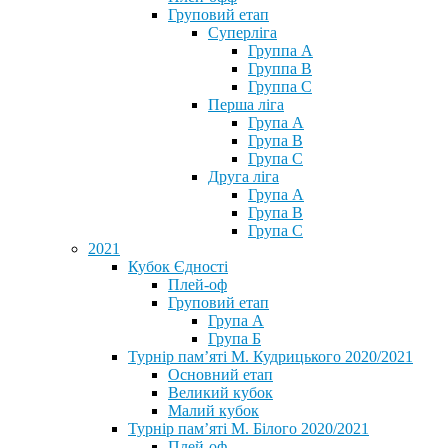
Груповий етап
Суперліга
Группа A
Группа B
Группа C
Перша ліга
Група A
Група B
Група C
Друга ліга
Група A
Група B
Група C
2021
Кубок Єдності
Плей-оф
Груповий етап
Група А
Група Б
Турнір пам’яті М. Кудрицького 2020/2021
Основний етап
Великий кубок
Малий кубок
Турнір пам’яті М. Білого 2020/2021
Плей-оф