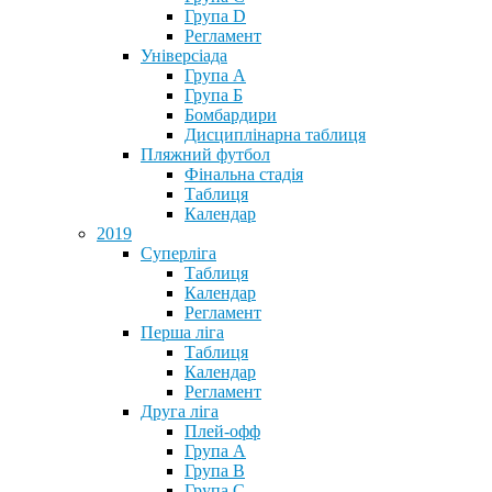
Група D
Регламент
Універсіада
Група А
Група Б
Бомбардири
Дисциплінарна таблиця
Пляжний футбол
Фінальна стадія
Таблиця
Календар
2019
Суперліга
Таблиця
Календар
Регламент
Перша ліга
Таблиця
Календар
Регламент
Друга ліга
Плей-офф
Група А
Група В
Група С