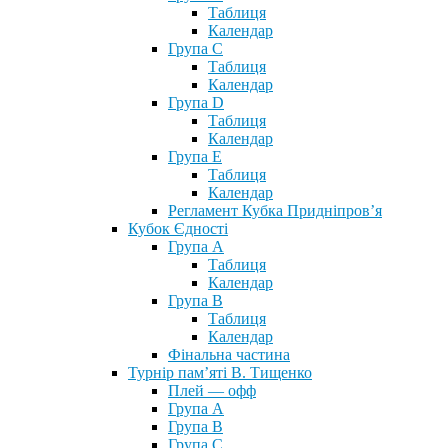
Таблиця
Календар
Група С
Таблиця
Календар
Група D
Таблиця
Календар
Група Е
Таблиця
Календар
Регламент Кубка Придніпров’я
Кубок Єдності
Група А
Таблиця
Календар
Група В
Таблиця
Календар
Фінальна частина
Турнір пам’яті В. Тищенко
Плей — офф
Група А
Група B
Група С