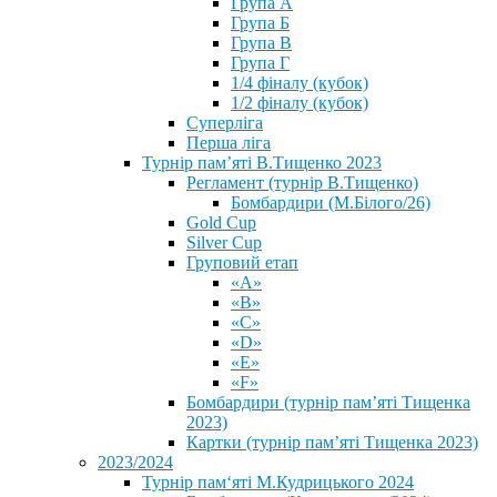
Група А
Група Б
Група В
Група Г
1/4 фіналу (кубок)
1/2 фіналу (кубок)
Суперліга
Перша ліга
Турнір пам’яті В.Тищенко 2023
Регламент (турнір В.Тищенко)
Бомбардири (М.Білого/26)
Gold Cup
Silver Cup
Груповий етап
«А»
«В»
«С»
«D»
«Е»
«F»
Бомбардири (турнір пам’яті Тищенка
2023)
Картки (турнір пам’яті Тищенка 2023)
2023/2024
⁨Турнір пам‘яті М.Кудрицького 2024