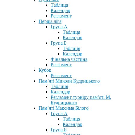
Таблиця
Календар
Регламент
Перша ліга
Група А
Таблиця
Календар
Група Б
Таблиця
Календар
Фінальна частина
Регламент
Кубок
Регламент
Пам`яті Миколи Кудрицького
Таблиця
Календар
Регламент турніру пам’яті М.
Кудрицького
Пам`яті Максима Білого
Група А
Таблиця
Календар
Група Б