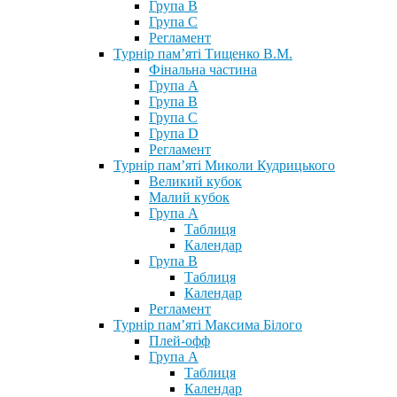
Група В
Група С
Регламент
Турнір пам’яті Тищенко В.М.
Фінальна частина
Група А
Група В
Група С
Група D
Регламент
Турнір пам’яті Миколи Кудрицького
Великий кубок
Малий кубок
Група А
Таблиця
Календар
Група В
Таблиця
Календар
Регламент
Турнір пам’яті Максима Білого
Плей-офф
Група А
Таблиця
Календар