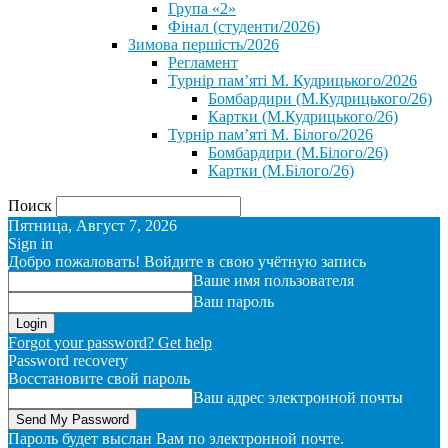
Група «2»
Фінал (студенти/2026)
⁨Зимова першість/2026⁩
Регламент
Турнір пам’яті М. Кудрицького/2026
Бомбардири (М.Кудрицького/26)
Картки (М.Кудрицького/26)
Турнір пам’яті М. Білого/2026
Бомбардири (М.Білого/26)
Картки (М.Білого/26)
Поиск
Пятница, Август 7, 2026
Sign in
Добро пожаловать! Войдите в свою учётную запись
Ваше имя пользователя
Ваш пароль
Forgot your password? Get help
Password recovery
Восстановите свой пароль
Ваш адрес электронной почты
Пароль будет выслан Вам по электронной почте.