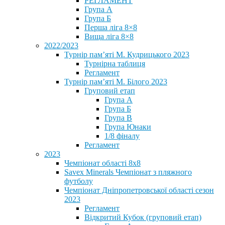
РЕГЛАМЕНТ
Група А
Група Б
Перша ліга 8×8
Вища ліга 8×8
2022/2023
Турнір пам’яті М. Кудрицького 2023
Турнірна таблиця
Регламент
Турнір пам’яті М. Білого 2023
Груповий етап
Група А
Група Б
Група В
Група Юнаки
1/8 фіналу
Регламент
2023
Чемпіонат області 8х8
Savex Minerals Чемпіонат з пляжного
футболу
Чемпіонат Дніпропетровської області сезон
2023
Регламент
Відкритий Кубок (груповий етап)