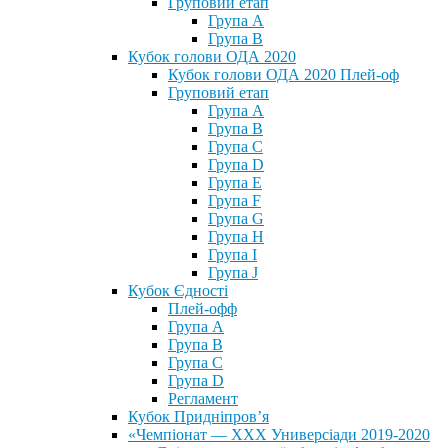
Груповий етап
Група А
Група В
Кубок голови ОДА 2020
Кубок голови ОДА 2020 Плей-оф
Груповий етап
Група A
Група B
Група C
Група D
Група E
Група F
Група G
Група H
Група I
Група J
Кубок Єдності
Плей-офф
Група А
Група В
Група С
Група D
Регламент
Кубок Придніпров’я
«Чемпіонат — ХХХ Универсіади 2019-2020