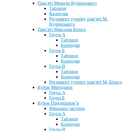
Пам`яті Миколи Кудрицького
Таблиця
Календар
Регламент турніру пам’яті М.
Кудрицького
Пам`яті Максима Білого
Група А
Таблиця
Календар
Група Б
Таблиця
Календар
Група В
Таблиця
Календар
Регламент турніру пам’яті М. Білого
Кубок Мірозданіє
Група А
Група Б
Кубок Придніпров’я
Фінальна частина
Група А
Таблиця
Календар
Група В