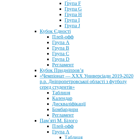
Група F
Група G
Група H
Група I
Група J
Кубок Єдності
Плей-офф
Група А
Група В
Група С
Група D
Регламент
Кубок Придніпров’я
«Чемпіонат — ХХХ Универсіади 2019-2020
р.р. Дніпропетровської області з футболу
серед студентів»
Таблиця
Календар
Дискваліфікації
Бомбардири
Регламент
Пам`яті М. Білого
Плей-офф
Група А
Таблиця