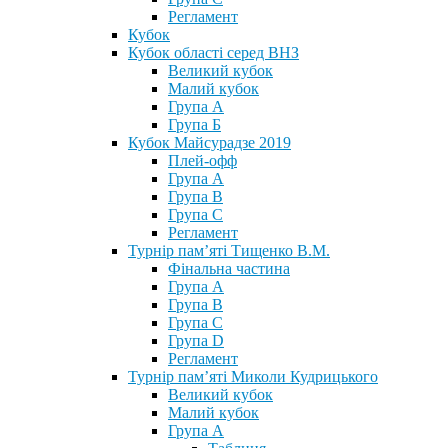
Регламент
Кубок
Кубок області серед ВНЗ
Великий кубок
Малий кубок
Група А
Група Б
Кубок Майсурадзе 2019
Плей-офф
Група А
Група В
Група С
Регламент
Турнір пам’яті Тищенко В.М.
Фінальна частина
Група А
Група В
Група С
Група D
Регламент
Турнір пам’яті Миколи Кудрицького
Великий кубок
Малий кубок
Група А