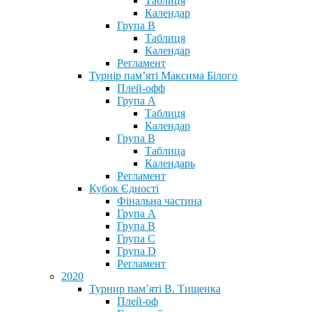
Таблиця
Календар
Група В
Таблиця
Календар
Регламент
Турнір пам’яті Максима Білого
Плей-офф
Група А
Таблиця
Календар
Група В
Таблица
Календарь
Регламент
Кубок Єдності
Фінальна частина
Група А
Група В
Група С
Група D
Регламент
2020
Турнир пам’яті В. Тищенка
Плей-оф