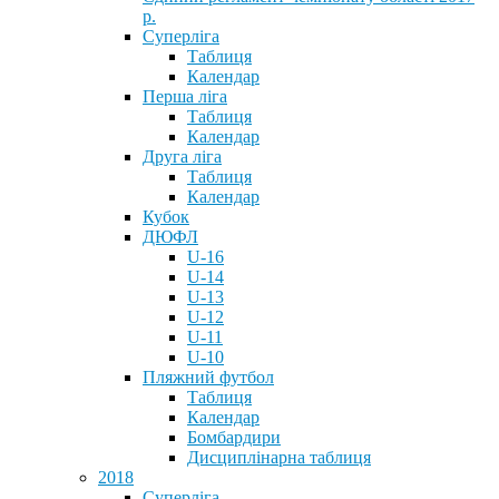
р.
Суперліга
Таблиця
Календар
Перша ліга
Таблиця
Календар
Друга ліга
Таблиця
Календар
Кубок
ДЮФЛ
U-16
U-14
U-13
U-12
U-11
U-10
Пляжний футбол
Таблиця
Календар
Бомбардири
Дисциплінарна таблиця
2018
Суперліга