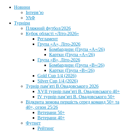
Новини
Інтерв’ю
УАФ
Турніри
Пляжний футбол/2026
Кубок області «Літо-2026»
Регламент
Група «А», Літо-2026
Бомбардири (Група «А»/26)
Картки (Група «А»/26)
Група «В», Літо-2026
Бомбардири (Група «В»/26)
Картки (Група «В»/26)
Gold Cup 1/4 (2026)
Silver Cup 1/4 (2026)
Турнір пам’яті В.Овадовського 2026
XVII турнір пам’яті В. Овадовського 40+
IV турнір пам’яті В. Овадовського 50+
Відкрита зимова першість серед команд 50+ та
40+, сезон 25/26
Ветерани 50+
Ветерани 40+
Футнет
Рейтинг