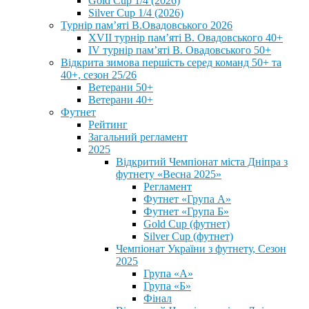
Gold Cup 1/4 (2026)
Silver Cup 1/4 (2026)
Турнір пам’яті В.Овадовського 2026
XVII турнір пам’яті В. Овадовського 40+
IV турнір пам’яті В. Овадовського 50+
Відкрита зимова першість серед команд 50+ та
40+, сезон 25/26
Ветерани 50+
Ветерани 40+
Футнет
Рейтинг
Загальний регламент
2025
Відкритий Чемпіонат міста Дніпра з
футнету «Весна 2025»
Регламент
Футнет «Група А»
Футнет «Група Б»
Gold Cup (футнет)
Silver Cup (футнет)
Чемпіонат України з футнету, Сезон
2025
Група «А»
Група «Б»
Фінал