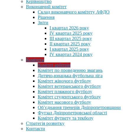
Керівництво
Виконавчий комітет
Склад виконавчого комітету АФДО
Рішення
Звіти
I квартал 2026 року
IV квартал 2025 року
III квартал 2025 року
II квартал 2025 року
I квартал 2025 року
IV квартал 2024 року
Комітети
Комітет арбітрів
Комітет по проведенню змагань
Дитячо-юнацька футбольна ліга
Комітет жіночого футболу
Комітет ветеранського футболу
Комітет пляжного футболу
Комітет студентського футболу
Комітет масового футболу
Обʼєднання тренерів Дніпропетровщини
Футзал Дніпропетровської області
Комітет футнету та текболу
Стратегія розвитку
Контакти