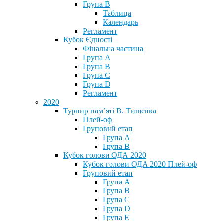
Група В
Таблица
Календарь
Регламент
Кубок Єдності
Фінальна частина
Група А
Група В
Група С
Група D
Регламент
2020
Турнир пам’яті В. Тищенка
Плей-оф
Груповий етап
Група А
Група В
Кубок голови ОДА 2020
Кубок голови ОДА 2020 Плей-оф
Груповий етап
Група A
Група B
Група C
Група D
Група E