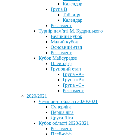
Календар
Група В
Таблиця
Календар
Регламент
Турнір пам`яті М. Кудрицького
Великий кубок
Малий кубок
Основний етап
Регламент
Кубок Майсурадзе
Плей-офф
Груповий етап
Група «А»
Група «B»
Група «C»
Регламент
2020/2021
Чемпіонат області 2020/2021
Суперліга
Перша ліга
Друга Ліга
Кубок області 2020/2021
Регламент
Плей-офф