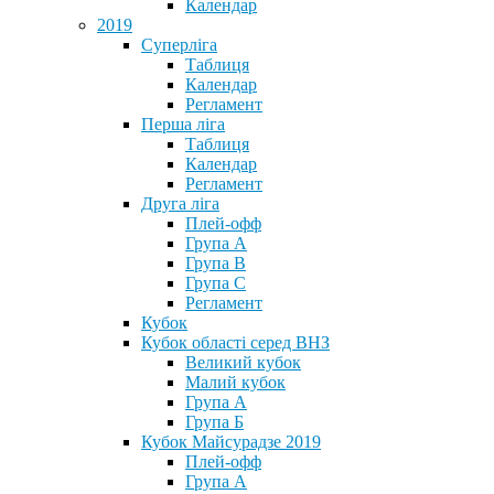
Календар
2019
Суперліга
Таблиця
Календар
Регламент
Перша ліга
Таблиця
Календар
Регламент
Друга ліга
Плей-офф
Група А
Група В
Група С
Регламент
Кубок
Кубок області серед ВНЗ
Великий кубок
Малий кубок
Група А
Група Б
Кубок Майсурадзе 2019
Плей-офф
Група А