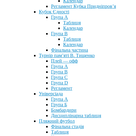
Календар
Регламент Кубка Придніпров’я
Кубок Єдності
Група А
Таблиця
Календар
Група В
Таблиця
Календар
Фінальна частина
Турнір пам’яті В. Тищенко
Плей — офф
Група А
Група B
Група С
Група D
Регламент
Універсіада
Група А
Група Б
Бомбардири
Дисциплінарна таблиця
Пляжний футбол
Фінальна стадія
Таблиця