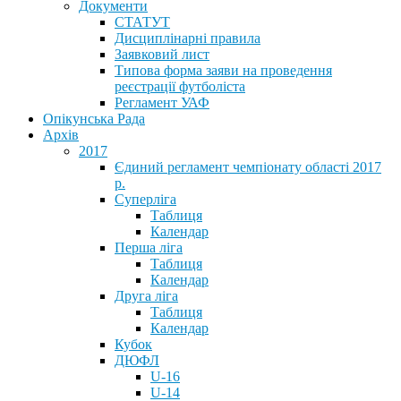
Документи
СТАТУТ
Дисциплінарні правила
Заявковий лист
Типова форма заяви на проведення
реєстрації футболіста
Регламент УАФ
Опікунська Рада
Архів
2017
Єдиний регламент чемпіонату області 2017
р.
Суперліга
Таблиця
Календар
Перша ліга
Таблиця
Календар
Друга ліга
Таблиця
Календар
Кубок
ДЮФЛ
U-16
U-14