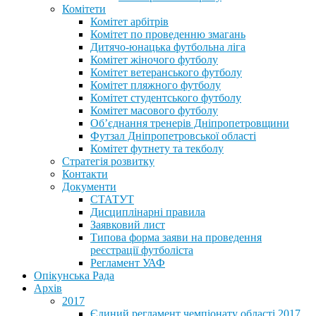
Комітети
Комітет арбітрів
Комітет по проведенню змагань
Дитячо-юнацька футбольна ліга
Комітет жіночого футболу
Комітет ветеранського футболу
Комітет пляжного футболу
Комітет студентського футболу
Комітет масового футболу
Обʼєднання тренерів Дніпропетровщини
Футзал Дніпропетровської області
Комітет футнету та текболу
Стратегія розвитку
Контакти
Документи
СТАТУТ
Дисциплінарні правила
Заявковий лист
Типова форма заяви на проведення
реєстрації футболіста
Регламент УАФ
Опікунська Рада
Архів
2017
Єдиний регламент чемпіонату області 2017