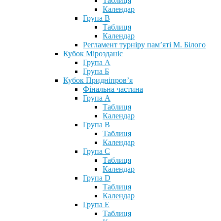
Таблиця
Календар
Група В
Таблиця
Календар
Регламент турніру пам’яті М. Білого
Кубок Мірозданіє
Група А
Група Б
Кубок Придніпров’я
Фінальна частина
Група А
Таблиця
Календар
Група В
Таблиця
Календар
Група С
Таблиця
Календар
Група D
Таблиця
Календар
Група Е
Таблиця