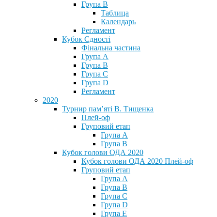
Група В
Таблица
Календарь
Регламент
Кубок Єдності
Фінальна частина
Група А
Група В
Група С
Група D
Регламент
2020
Турнир пам’яті В. Тищенка
Плей-оф
Груповий етап
Група А
Група В
Кубок голови ОДА 2020
Кубок голови ОДА 2020 Плей-оф
Груповий етап
Група A
Група B
Група C
Група D
Група E