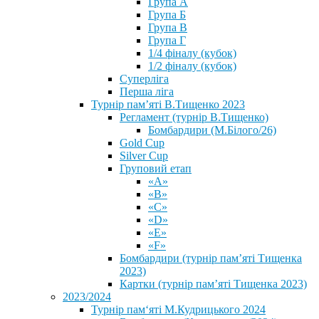
Група А
Група Б
Група В
Група Г
1/4 фіналу (кубок)
1/2 фіналу (кубок)
Суперліга
Перша ліга
Турнір пам’яті В.Тищенко 2023
Регламент (турнір В.Тищенко)
Бомбардири (М.Білого/26)
Gold Cup
Silver Cup
Груповий етап
«А»
«В»
«С»
«D»
«Е»
«F»
Бомбардири (турнір пам’яті Тищенка
2023)
Картки (турнір пам’яті Тищенка 2023)
2023/2024
⁨Турнір пам‘яті М.Кудрицького 2024