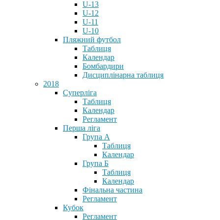
U-13
U-12
U-11
U-10
Пляжний футбол
Таблиця
Календар
Бомбардири
Дисциплінарна таблиця
2018
Суперліга
Таблиця
Календар
Регламент
Перша ліга
Група А
Таблиця
Календар
Група Б
Таблиця
Календар
Фінальна частина
Регламент
Кубок
Регламент