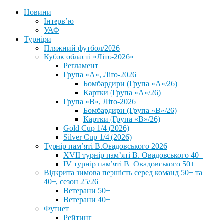
Новини
Інтерв’ю
УАФ
Турніри
Пляжний футбол/2026
Кубок області «Літо-2026»
Регламент
Група «А», Літо-2026
Бомбардири (Група «А»/26)
Картки (Група «А»/26)
Група «В», Літо-2026
Бомбардири (Група «В»/26)
Картки (Група «В»/26)
Gold Cup 1/4 (2026)
Silver Cup 1/4 (2026)
Турнір пам’яті В.Овадовського 2026
XVII турнір пам’яті В. Овадовського 40+
IV турнір пам’яті В. Овадовського 50+
Відкрита зимова першість серед команд 50+ та
40+, сезон 25/26
Ветерани 50+
Ветерани 40+
Футнет
Рейтинг