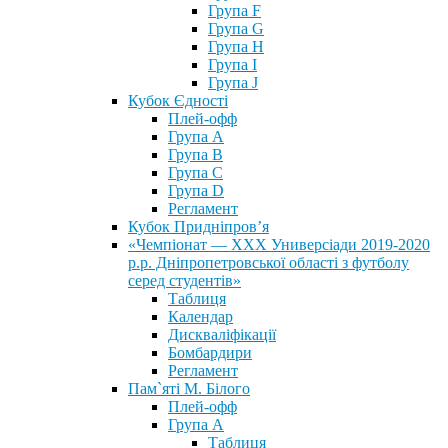
Група F
Група G
Група H
Група I
Група J
Кубок Єдності
Плей-офф
Група А
Група В
Група С
Група D
Регламент
Кубок Придніпров’я
«Чемпіонат — ХХХ Универсіади 2019-2020
р.р. Дніпропетровської області з футболу
серед студентів»
Таблиця
Календар
Дискваліфікації
Бомбардири
Регламент
Пам`яті М. Білого
Плей-офф
Група А
Таблиця