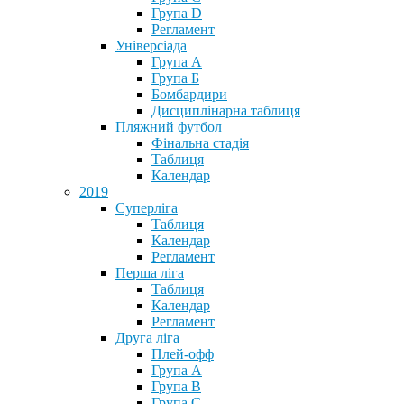
Група D
Регламент
Універсіада
Група А
Група Б
Бомбардири
Дисциплінарна таблиця
Пляжний футбол
Фінальна стадія
Таблиця
Календар
2019
Суперліга
Таблиця
Календар
Регламент
Перша ліга
Таблиця
Календар
Регламент
Друга ліга
Плей-офф
Група А
Група В
Група С