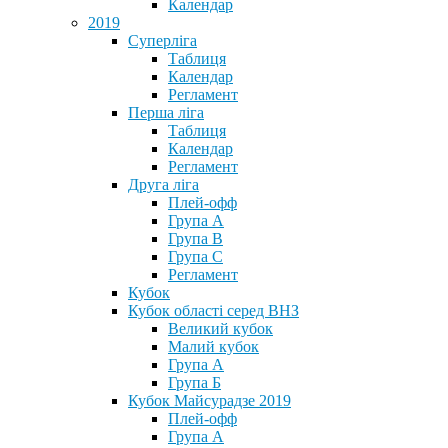
Календар
2019
Суперліга
Таблиця
Календар
Регламент
Перша ліга
Таблиця
Календар
Регламент
Друга ліга
Плей-офф
Група А
Група В
Група С
Регламент
Кубок
Кубок області серед ВНЗ
Великий кубок
Малий кубок
Група А
Група Б
Кубок Майсурадзе 2019
Плей-офф
Група А