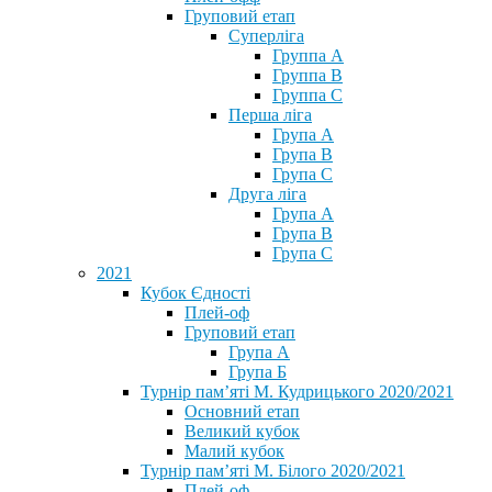
Груповий етап
Суперліга
Группа A
Группа B
Группа C
Перша ліга
Група A
Група B
Група C
Друга ліга
Група A
Група B
Група C
2021
Кубок Єдності
Плей-оф
Груповий етап
Група А
Група Б
Турнір пам’яті М. Кудрицького 2020/2021
Основний етап
Великий кубок
Малий кубок
Турнір пам’яті М. Білого 2020/2021
Плей-оф