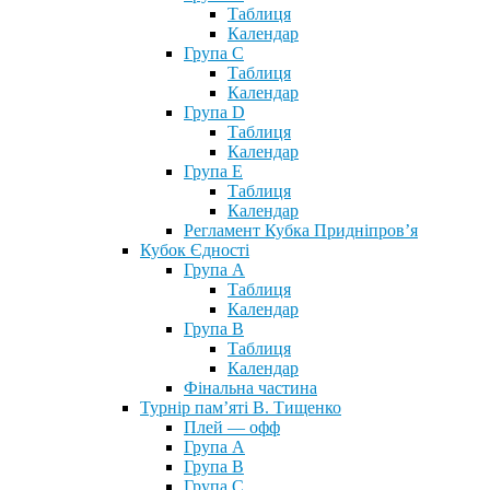
Таблиця
Календар
Група С
Таблиця
Календар
Група D
Таблиця
Календар
Група Е
Таблиця
Календар
Регламент Кубка Придніпров’я
Кубок Єдності
Група А
Таблиця
Календар
Група В
Таблиця
Календар
Фінальна частина
Турнір пам’яті В. Тищенко
Плей — офф
Група А
Група B
Група С