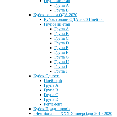
Груповий етап
Група А
Група В
Кубок голови ОДА 2020
Кубок голови ОДА 2020 Плей-оф
Груповий етап
Група A
Група B
Група C
Група D
Група E
Група F
Група G
Група H
Група I
Група J
Кубок Єдності
Плей-офф
Група А
Група В
Група С
Група D
Регламент
Кубок Придніпров’я
«Чемпіонат — ХХХ Универсіади 2019-2020