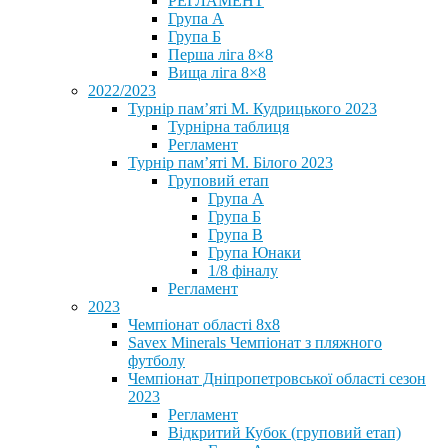
РЕГЛАМЕНТ
Група А
Група Б
Перша ліга 8×8
Вища ліга 8×8
2022/2023
Турнір пам’яті М. Кудрицького 2023
Турнірна таблиця
Регламент
Турнір пам’яті М. Білого 2023
Груповий етап
Група А
Група Б
Група В
Група Юнаки
1/8 фіналу
Регламент
2023
Чемпіонат області 8х8
Savex Minerals Чемпіонат з пляжного
футболу
Чемпіонат Дніпропетровської області сезон
2023
Регламент
Відкритий Кубок (груповий етап)