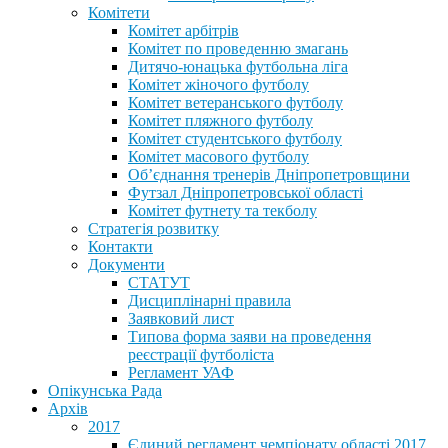
Комітети
Комітет арбітрів
Комітет по проведенню змагань
Дитячо-юнацька футбольна ліга
Комітет жіночого футболу
Комітет ветеранського футболу
Комітет пляжного футболу
Комітет студентського футболу
Комітет масового футболу
Обʼєднання тренерів Дніпропетровщини
Футзал Дніпропетровської області
Комітет футнету та текболу
Стратегія розвитку
Контакти
Документи
СТАТУТ
Дисциплінарні правила
Заявковий лист
Типова форма заяви на проведення
реєстрації футболіста
Регламент УАФ
Опікунська Рада
Архів
2017
Єдиний регламент чемпіонату області 2017