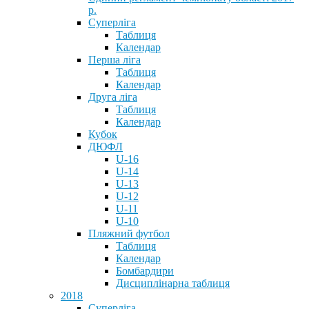
р.
Суперліга
Таблиця
Календар
Перша ліга
Таблиця
Календар
Друга ліга
Таблиця
Календар
Кубок
ДЮФЛ
U-16
U-14
U-13
U-12
U-11
U-10
Пляжний футбол
Таблиця
Календар
Бомбардири
Дисциплінарна таблиця
2018
Суперліга