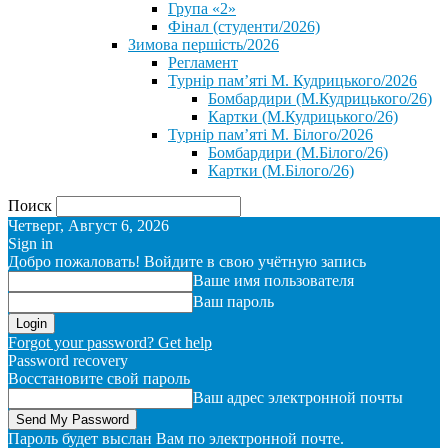
Група «2»
Фінал (студенти/2026)
⁨Зимова першість/2026⁩
Регламент
Турнір пам’яті М. Кудрицького/2026
Бомбардири (М.Кудрицького/26)
Картки (М.Кудрицького/26)
Турнір пам’яті М. Білого/2026
Бомбардири (М.Білого/26)
Картки (М.Білого/26)
Поиск
Четверг, Август 6, 2026
Sign in
Добро пожаловать! Войдите в свою учётную запись
Ваше имя пользователя
Ваш пароль
Forgot your password? Get help
Password recovery
Восстановите свой пароль
Ваш адрес электронной почты
Пароль будет выслан Вам по электронной почте.