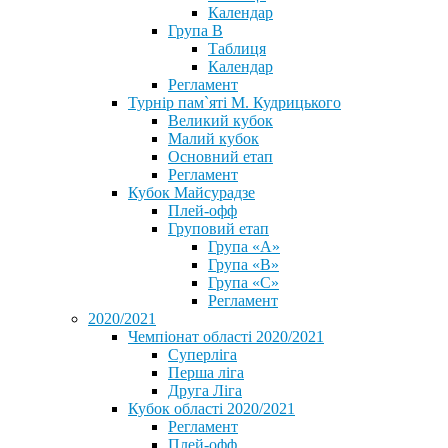
Календар
Група В
Таблиця
Календар
Регламент
Турнір пам`яті М. Кудрицького
Великий кубок
Малий кубок
Основний етап
Регламент
Кубок Майсурадзе
Плей-офф
Груповий етап
Група «А»
Група «B»
Група «C»
Регламент
2020/2021
Чемпіонат області 2020/2021
Суперліга
Перша ліга
Друга Ліга
Кубок області 2020/2021
Регламент
Плей-офф