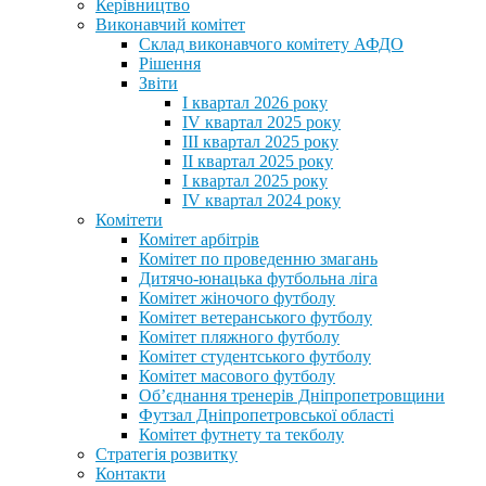
Керівництво
Виконавчий комітет
Склад виконавчого комітету АФДО
Рішення
Звіти
I квартал 2026 року
IV квартал 2025 року
III квартал 2025 року
II квартал 2025 року
I квартал 2025 року
IV квартал 2024 року
Комітети
Комітет арбітрів
Комітет по проведенню змагань
Дитячо-юнацька футбольна ліга
Комітет жіночого футболу
Комітет ветеранського футболу
Комітет пляжного футболу
Комітет студентського футболу
Комітет масового футболу
Обʼєднання тренерів Дніпропетровщини
Футзал Дніпропетровської області
Комітет футнету та текболу
Стратегія розвитку
Контакти