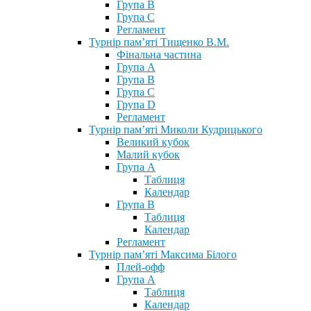
Група В
Група С
Регламент
Турнір пам’яті Тищенко В.М.
Фінальна частина
Група А
Група В
Група С
Група D
Регламент
Турнір пам’яті Миколи Кудрицького
Великий кубок
Малий кубок
Група А
Таблиця
Календар
Група В
Таблиця
Календар
Регламент
Турнір пам’яті Максима Білого
Плей-офф
Група А
Таблиця
Календар