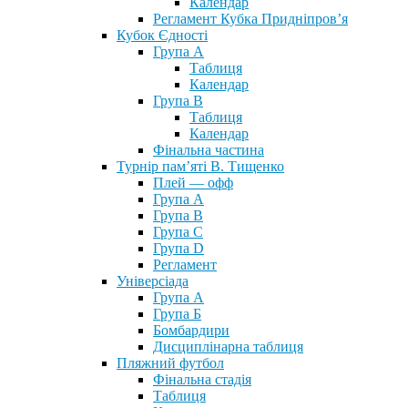
Календар
Регламент Кубка Придніпров’я
Кубок Єдності
Група А
Таблиця
Календар
Група В
Таблиця
Календар
Фінальна частина
Турнір пам’яті В. Тищенко
Плей — офф
Група А
Група B
Група С
Група D
Регламент
Універсіада
Група А
Група Б
Бомбардири
Дисциплінарна таблиця
Пляжний футбол
Фінальна стадія
Таблиця