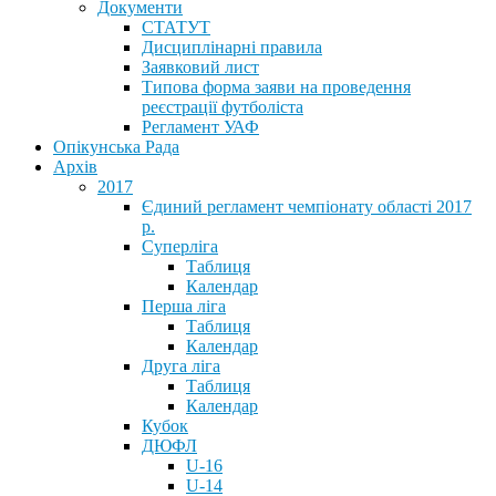
Документи
СТАТУТ
Дисциплінарні правила
Заявковий лист
Типова форма заяви на проведення
реєстрації футболіста
Регламент УАФ
Опікунська Рада
Архів
2017
Єдиний регламент чемпіонату області 2017
р.
Суперліга
Таблиця
Календар
Перша ліга
Таблиця
Календар
Друга ліга
Таблиця
Календар
Кубок
ДЮФЛ
U-16
U-14