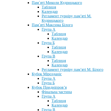
Пам`яті Миколи Кудрицького
Таблиця
Календар
Регламент турніру пам’яті М.
Кудрицького
Пам`яті Максима Білого
Група А
Таблиця
Календар
Група Б
Таблиця
Календар
Група В
Таблиця
Календар
Регламент турніру пам’яті М. Білого
Кубок Мірозданіє
Група А
Група Б
Кубок Придніпров’я
Фінальна частина
Група А
Таблиця
Календар
Група В