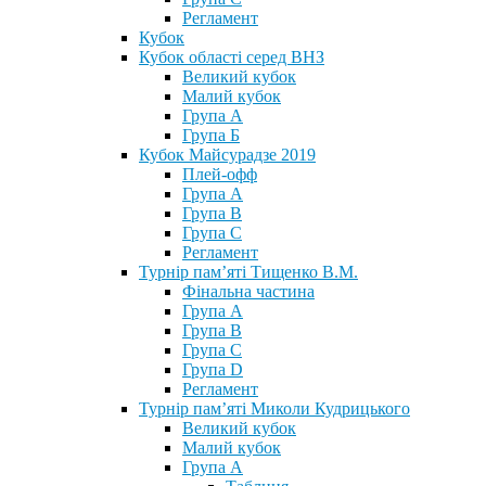
Регламент
Кубок
Кубок області серед ВНЗ
Великий кубок
Малий кубок
Група А
Група Б
Кубок Майсурадзе 2019
Плей-офф
Група А
Група В
Група С
Регламент
Турнір пам’яті Тищенко В.М.
Фінальна частина
Група А
Група В
Група С
Група D
Регламент
Турнір пам’яті Миколи Кудрицького
Великий кубок
Малий кубок
Група А