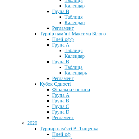
Таблиця
Календар
Група В
Таблиця
Календар
Регламент
Турнір пам’яті Максима Білого
Плей-офф
Група А
Таблиця
Календар
Група В
Таблица
Календарь
Регламент
Кубок Єдності
Фінальна частина
Група А
Група В
Група С
Група D
Регламент
2020
Турнир пам’яті В. Тищенка
Плей-оф