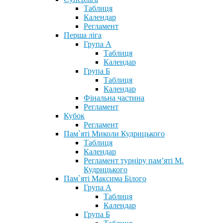
Таблиця
Календар
Регламент
Перша ліга
Група А
Таблиця
Календар
Група Б
Таблиця
Календар
Фінальна частина
Регламент
Кубок
Регламент
Пам`яті Миколи Кудрицького
Таблиця
Календар
Регламент турніру пам’яті М.
Кудрицького
Пам`яті Максима Білого
Група А
Таблиця
Календар
Група Б