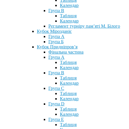
Таблиця
Календар
Група В
Таблиця
Календар
Регламент турніру пам’яті М. Білого
Кубок Мірозданіє
Група А
Група Б
Кубок Придніпров’я
Фінальна частина
Група А
Таблиця
Календар
Група В
Таблиця
Календар
Група С
Таблиця
Календар
Група D
Таблиця
Календар
Група Е
Таблиця