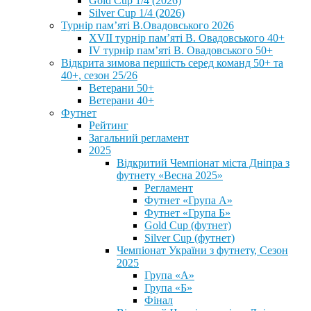
Gold Cup 1/4 (2026)
Silver Cup 1/4 (2026)
Турнір пам’яті В.Овадовського 2026
XVII турнір пам’яті В. Овадовського 40+
IV турнір пам’яті В. Овадовського 50+
Відкрита зимова першість серед команд 50+ та
40+, сезон 25/26
Ветерани 50+
Ветерани 40+
Футнет
Рейтинг
Загальний регламент
2025
Відкритий Чемпіонат міста Дніпра з
футнету «Весна 2025»
Регламент
Футнет «Група А»
Футнет «Група Б»
Gold Cup (футнет)
Silver Cup (футнет)
Чемпіонат України з футнету, Сезон
2025
Група «А»
Група «Б»
Фінал