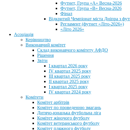
Футнет, Група «А» Весна-2026
Футнет, Група «В» Весна-2026
Фінал
Відкритий Чемпіонат міста Дніпра з фут
Регламент (футнет «Літо-2026»)
«Літо 2026»
Асоціація
Керівництво
Виконавчий комітет
Склад виконавчого комітету АФДО
Рішення
Звіти
I квартал 2026 року
IV квартал 2025 року
III квартал 2025 року
II квартал 2025 року
I квартал 2025 року
IV квартал 2024 року
Комітети
Комітет арбітрів
Комітет по проведенню змагань
Дитячо-юнацька футбольна ліга
Комітет жіночого футболу
Комітет ветеранського футболу
Комітет пляжного футболу