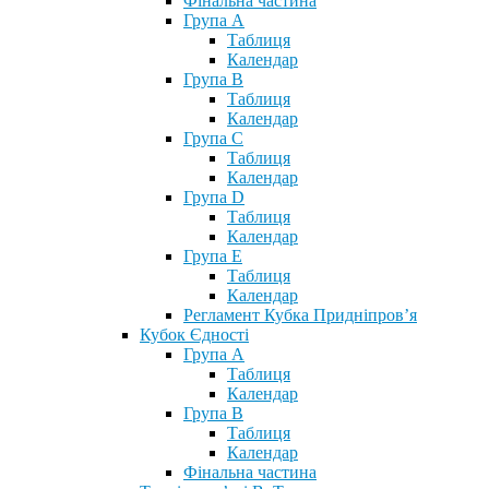
Фінальна частина
Група А
Таблиця
Календар
Група В
Таблиця
Календар
Група С
Таблиця
Календар
Група D
Таблиця
Календар
Група Е
Таблиця
Календар
Регламент Кубка Придніпров’я
Кубок Єдності
Група А
Таблиця
Календар
Група В
Таблиця
Календар
Фінальна частина