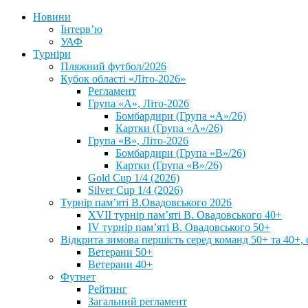
Новини
Інтерв’ю
УАФ
Турніри
Пляжний футбол/2026
Кубок області «Літо-2026»
Регламент
Група «А», Літо-2026
Бомбардири (Група «А»/26)
Картки (Група «А»/26)
Група «В», Літо-2026
Бомбардири (Група «В»/26)
Картки (Група «В»/26)
Gold Cup 1/4 (2026)
Silver Cup 1/4 (2026)
Турнір пам’яті В.Овадовського 2026
XVII турнір пам’яті В. Овадовського 40+
IV турнір пам’яті В. Овадовського 50+
Відкрита зимова першість серед команд 50+ та 40+, 
Ветерани 50+
Ветерани 40+
Футнет
Рейтинг
Загальний регламент