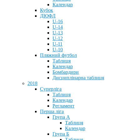
Календар
Кубок
ДЮФЛ
U-16
U-14
U-13
U-12
U-11
U-10
Пляжний футбол
Таблиця
Календар
Бомбардири
Дисциплінарна таблиця
2018
Суперліга
Таблиця
Календар
Регламент
Перша ліга
Група А
Таблиця
Календар
Група Б
Таблиця