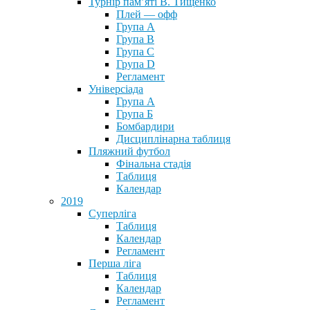
Турнір пам’яті В. Тищенко
Плей — офф
Група А
Група B
Група С
Група D
Регламент
Універсіада
Група А
Група Б
Бомбардири
Дисциплінарна таблиця
Пляжний футбол
Фінальна стадія
Таблиця
Календар
2019
Суперліга
Таблиця
Календар
Регламент
Перша ліга
Таблиця
Календар
Регламент