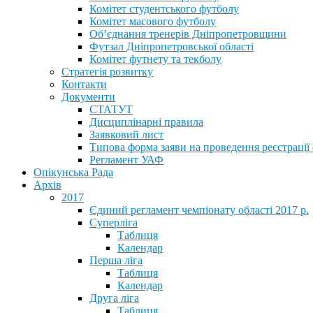
Комітет студентського футболу
Комітет масового футболу
Обʼєднання тренерів Дніпропетровщини
Футзал Дніпропетровської області
Комітет футнету та текболу
Стратегія розвитку
Контакти
Документи
СТАТУТ
Дисциплінарні правила
Заявковий лист
Типова форма заяви на проведення реєстрації
Регламент УАФ
Опікунська Рада
Архів
2017
Єдиний регламент чемпіонату області 2017 р.
Суперліга
Таблиця
Календар
Перша ліга
Таблиця
Календар
Друга ліга
Таблиця