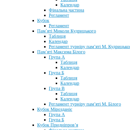
Календар
Фінальна частина
Регламент
Кубок
Регламент
Пам`яті Миколи Кудрицького
Таблиця
Календар
Регламент турніру пам’яті М. Кудрицько
Пам`яті Максима Білого
Група А
Таблиця
Календар
Група Б
Таблиця
Календар
Група В
Таблиця
Календар
Регламент турніру пам’яті М. Білого
Кубок Мірозданіє
Група А
Група Б
Кубок Придніпров’я