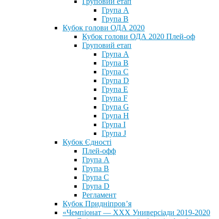
Груповий етап
Група А
Група В
Кубок голови ОДА 2020
Кубок голови ОДА 2020 Плей-оф
Груповий етап
Група A
Група B
Група C
Група D
Група E
Група F
Група G
Група H
Група I
Група J
Кубок Єдності
Плей-офф
Група А
Група В
Група С
Група D
Регламент
Кубок Придніпров’я
«Чемпіонат — ХХХ Универсіади 2019-2020