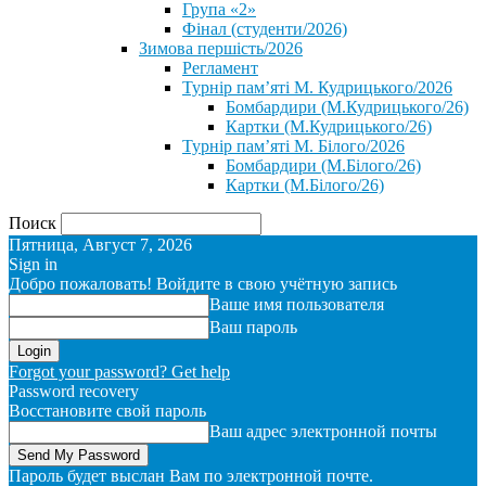
Група «2»
Фінал (студенти/2026)
⁨Зимова першість/2026⁩
Регламент
Турнір пам’яті М. Кудрицького/2026
Бомбардири (М.Кудрицького/26)
Картки (М.Кудрицького/26)
Турнір пам’яті М. Білого/2026
Бомбардири (М.Білого/26)
Картки (М.Білого/26)
Поиск
Пятница, Август 7, 2026
Sign in
Добро пожаловать! Войдите в свою учётную запись
Ваше имя пользователя
Ваш пароль
Forgot your password? Get help
Password recovery
Восстановите свой пароль
Ваш адрес электронной почты
Пароль будет выслан Вам по электронной почте.