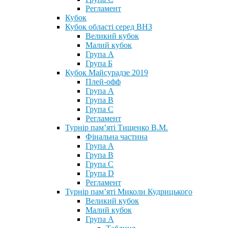
Регламент
Кубок
Кубок області серед ВНЗ
Великий кубок
Малий кубок
Група А
Група Б
Кубок Майсурадзе 2019
Плей-офф
Група А
Група В
Група С
Регламент
Турнір пам’яті Тищенко В.М.
Фінальна частина
Група А
Група В
Група С
Група D
Регламент
Турнір пам’яті Миколи Кудрицького
Великий кубок
Малий кубок
Група А