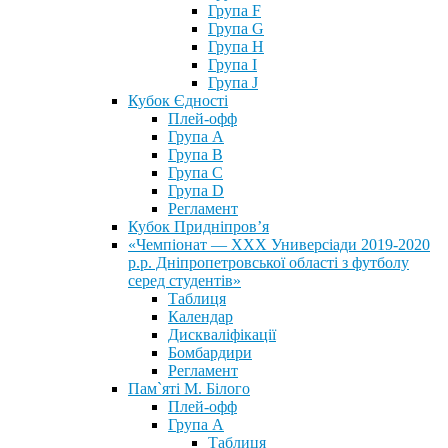
Група F
Група G
Група H
Група I
Група J
Кубок Єдності
Плей-офф
Група А
Група В
Група С
Група D
Регламент
Кубок Придніпров’я
«Чемпіонат — ХХХ Универсіади 2019-2020
р.р. Дніпропетровської області з футболу
серед студентів»
Таблиця
Календар
Дискваліфікації
Бомбардири
Регламент
Пам`яті М. Білого
Плей-офф
Група А
Таблиця