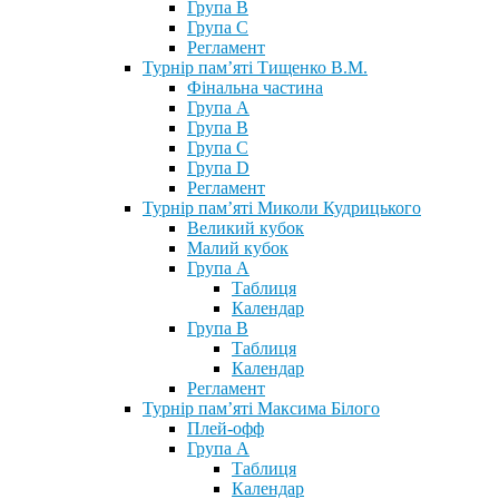
Група В
Група С
Регламент
Турнір пам’яті Тищенко В.М.
Фінальна частина
Група А
Група В
Група С
Група D
Регламент
Турнір пам’яті Миколи Кудрицького
Великий кубок
Малий кубок
Група А
Таблиця
Календар
Група В
Таблиця
Календар
Регламент
Турнір пам’яті Максима Білого
Плей-офф
Група А
Таблиця
Календар