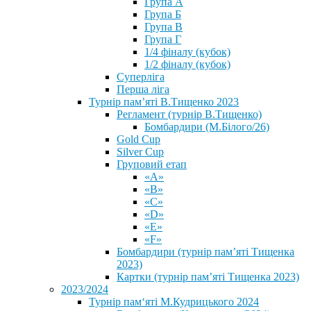
Група А
Група Б
Група В
Група Г
1/4 фіналу (кубок)
1/2 фіналу (кубок)
Суперліга
Перша ліга
Турнір пам’яті В.Тищенко 2023
Регламент (турнір В.Тищенко)
Бомбардири (М.Білого/26)
Gold Cup
Silver Cup
Груповий етап
«А»
«В»
«С»
«D»
«Е»
«F»
Бомбардири (турнір пам’яті Тищенка
2023)
Картки (турнір пам’яті Тищенка 2023)
2023/2024
⁨Турнір пам‘яті М.Кудрицького 2024