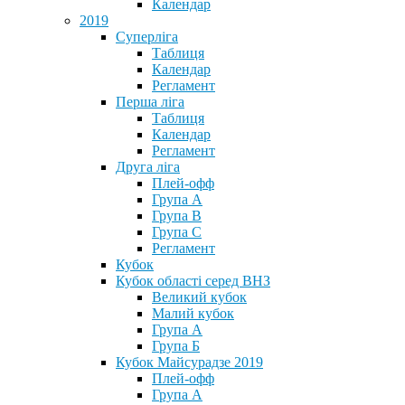
Календар
2019
Суперліга
Таблиця
Календар
Регламент
Перша ліга
Таблиця
Календар
Регламент
Друга ліга
Плей-офф
Група А
Група В
Група С
Регламент
Кубок
Кубок області серед ВНЗ
Великий кубок
Малий кубок
Група А
Група Б
Кубок Майсурадзе 2019
Плей-офф
Група А