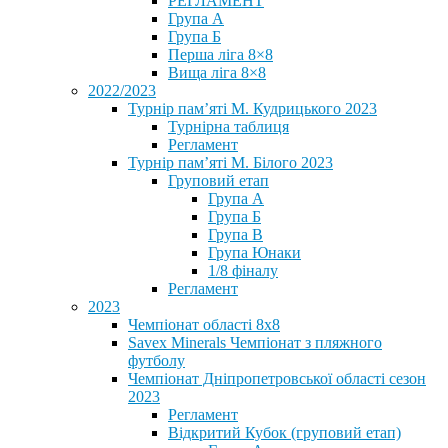
РЕГЛАМЕНТ
Група А
Група Б
Перша ліга 8×8
Вища ліга 8×8
2022/2023
Турнір пам’яті М. Кудрицького 2023
Турнірна таблиця
Регламент
Турнір пам’яті М. Білого 2023
Груповий етап
Група А
Група Б
Група В
Група Юнаки
1/8 фіналу
Регламент
2023
Чемпіонат області 8х8
Savex Minerals Чемпіонат з пляжного
футболу
Чемпіонат Дніпропетровської області сезон
2023
Регламент
Відкритий Кубок (груповий етап)