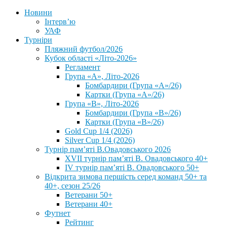
Новини
Інтерв’ю
УАФ
Турніри
Пляжний футбол/2026
Кубок області «Літо-2026»
Регламент
Група «А», Літо-2026
Бомбардири (Група «А»/26)
Картки (Група «А»/26)
Група «В», Літо-2026
Бомбардири (Група «В»/26)
Картки (Група «В»/26)
Gold Cup 1/4 (2026)
Silver Cup 1/4 (2026)
Турнір пам’яті В.Овадовського 2026
XVII турнір пам’яті В. Овадовського 40+
IV турнір пам’яті В. Овадовського 50+
Відкрита зимова першість серед команд 50+ та
40+, сезон 25/26
Ветерани 50+
Ветерани 40+
Футнет
Рейтинг