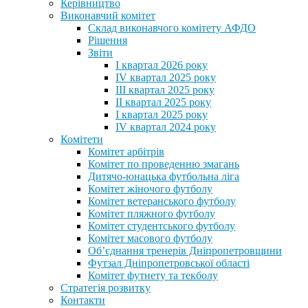
Керівництво
Виконавчий комітет
Склад виконавчого комітету АФДО
Рішення
Звіти
I квартал 2026 року
IV квартал 2025 року
III квартал 2025 року
II квартал 2025 року
I квартал 2025 року
IV квартал 2024 року
Комітети
Комітет арбітрів
Комітет по проведенню змагань
Дитячо-юнацька футбольна ліга
Комітет жіночого футболу
Комітет ветеранського футболу
Комітет пляжного футболу
Комітет студентського футболу
Комітет масового футболу
Обʼєднання тренерів Дніпропетровщини
Футзал Дніпропетровської області
Комітет футнету та текболу
Стратегія розвитку
Контакти