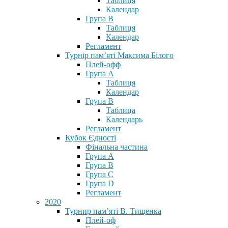
Таблиця
Календар
Група В
Таблиця
Календар
Регламент
Турнір пам’яті Максима Білого
Плей-офф
Група А
Таблиця
Календар
Група В
Таблица
Календарь
Регламент
Кубок Єдності
Фінальна частина
Група А
Група В
Група С
Група D
Регламент
2020
Турнир пам’яті В. Тищенка
Плей-оф