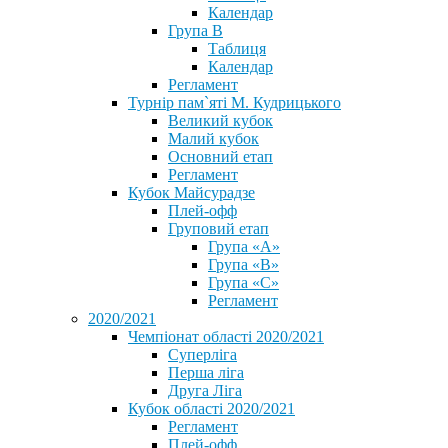
Календар
Група В
Таблиця
Календар
Регламент
Турнір пам`яті М. Кудрицького
Великий кубок
Малий кубок
Основний етап
Регламент
Кубок Майсурадзе
Плей-офф
Груповий етап
Група «А»
Група «B»
Група «C»
Регламент
2020/2021
Чемпіонат області 2020/2021
Суперліга
Перша ліга
Друга Ліга
Кубок області 2020/2021
Регламент
Плей-офф