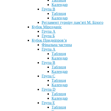
Таблиця
Календар
Група В
Таблиця
Календар
Регламент турніру пам’яті М. Білого
Кубок Мірозданіє
Група А
Група Б
Кубок Придніпров’я
Фінальна частина
Група А
Таблиця
Календар
Група В
Таблиця
Календар
Група С
Таблиця
Календар
Група D
Таблиця
Календар
Група Е
Таблиця