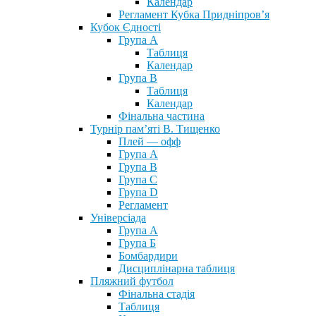
Календар
Регламент Кубка Придніпров’я
Кубок Єдності
Група А
Таблиця
Календар
Група В
Таблиця
Календар
Фінальна частина
Турнір пам’яті В. Тищенко
Плей — офф
Група А
Група B
Група С
Група D
Регламент
Універсіада
Група А
Група Б
Бомбардири
Дисциплінарна таблиця
Пляжний футбол
Фінальна стадія
Таблиця