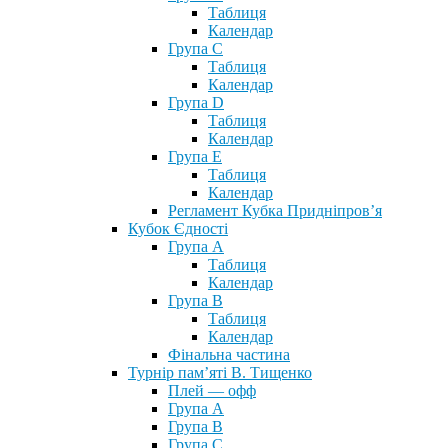
Таблиця
Календар
Група С
Таблиця
Календар
Група D
Таблиця
Календар
Група Е
Таблиця
Календар
Регламент Кубка Придніпров’я
Кубок Єдності
Група А
Таблиця
Календар
Група В
Таблиця
Календар
Фінальна частина
Турнір пам’яті В. Тищенко
Плей — офф
Група А
Група B
Група С