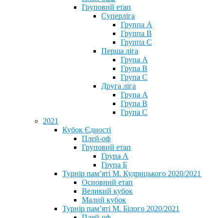
Груповий етап
Суперліга
Группа A
Группа B
Группа C
Перша ліга
Група A
Група B
Група C
Друга ліга
Група A
Група B
Група C
2021
Кубок Єдності
Плей-оф
Груповий етап
Група А
Група Б
Турнір пам’яті М. Кудрицького 2020/2021
Основний етап
Великий кубок
Малий кубок
Турнір пам’яті М. Білого 2020/2021
Плей-оф