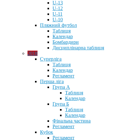
U-13
U-12
U-11
U-10
Пляжний футбол
Таблиця
Календар
Бомбардири
Дисциплінарна таблиця
2018
Суперліга
Таблиця
Календар
Регламент
Перша ліга
Група А
Таблиця
Календар
Група Б
Таблиця
Календар
Фінальна частина
Регламент
Кубок
Регламент