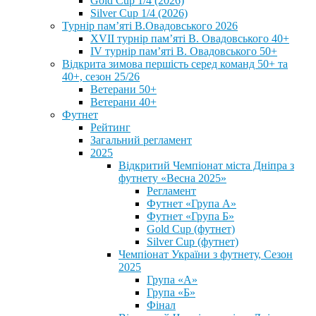
Gold Cup 1/4 (2026)
Silver Cup 1/4 (2026)
Турнір пам’яті В.Овадовського 2026
XVII турнір пам’яті В. Овадовського 40+
IV турнір пам’яті В. Овадовського 50+
Відкрита зимова першість серед команд 50+ та
40+, сезон 25/26
Ветерани 50+
Ветерани 40+
Футнет
Рейтинг
Загальний регламент
2025
Відкритий Чемпіонат міста Дніпра з
футнету «Весна 2025»
Регламент
Футнет «Група А»
Футнет «Група Б»
Gold Cup (футнет)
Silver Cup (футнет)
Чемпіонат України з футнету, Сезон
2025
Група «А»
Група «Б»
Фінал