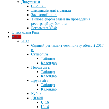
Документи
СТАТУТ
Дисциплінарні правила
Заявковий лист
Типова форма заяви на проведення
реєстрації футболіста
Регламент УАФ
Опікунська Рада
Архів
2017
Єдиний регламент чемпіонату області 2017
р.
Суперліга
Таблиця
Календар
Перша ліга
Таблиця
Календар
Друга ліга
Таблиця
Календар
Кубок
ДЮФЛ
U-16
U-14