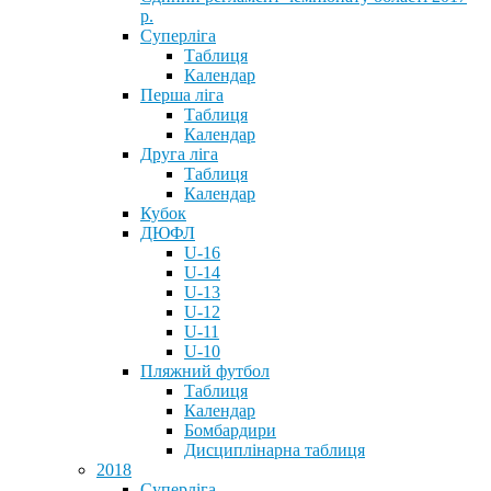
р.
Суперліга
Таблиця
Календар
Перша ліга
Таблиця
Календар
Друга ліга
Таблиця
Календар
Кубок
ДЮФЛ
U-16
U-14
U-13
U-12
U-11
U-10
Пляжний футбол
Таблиця
Календар
Бомбардири
Дисциплінарна таблиця
2018
Суперліга