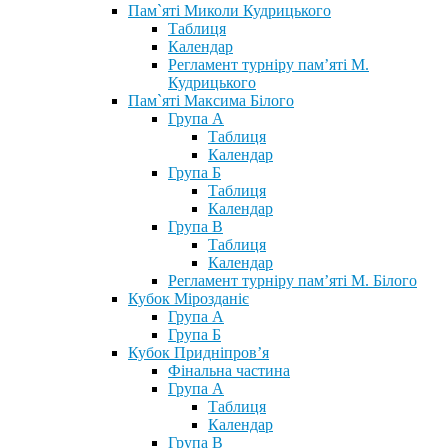
Пам`яті Миколи Кудрицького
Таблиця
Календар
Регламент турніру пам’яті М.
Кудрицького
Пам`яті Максима Білого
Група А
Таблиця
Календар
Група Б
Таблиця
Календар
Група В
Таблиця
Календар
Регламент турніру пам’яті М. Білого
Кубок Мірозданіє
Група А
Група Б
Кубок Придніпров’я
Фінальна частина
Група А
Таблиця
Календар
Група В