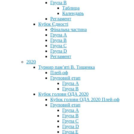
Група В
Таблица
Календарь
Регламент
Кубок Єдності
Фінальна частина
Група А
Група В
Група С
Група D
Регламент
2020
Турнир пам’яті В. Тищенка
Плей-оф
Груповий етап
Група А
Група В
Кубок голови ОДА 2020
Кубок голови ОДА 2020 Плей-оф
Груповий етап
Група A
Група B
Група C
Група D
Група E