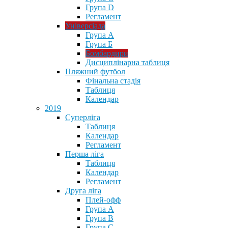
Група D
Регламент
Універсіада
Група А
Група Б
Бомбардири
Дисциплінарна таблиця
Пляжний футбол
Фінальна стадія
Таблиця
Календар
2019
Суперліга
Таблиця
Календар
Регламент
Перша ліга
Таблиця
Календар
Регламент
Друга ліга
Плей-офф
Група А
Група В
Група С