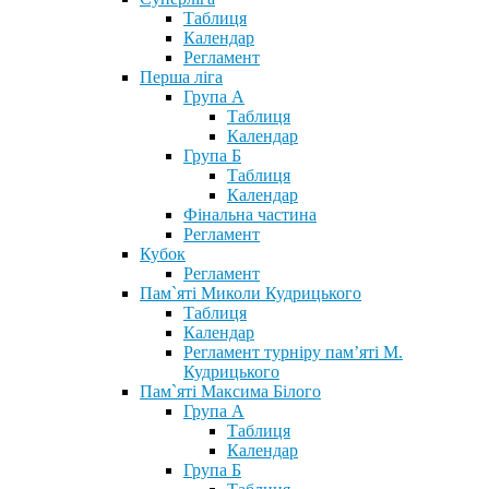
Таблиця
Календар
Регламент
Перша ліга
Група А
Таблиця
Календар
Група Б
Таблиця
Календар
Фінальна частина
Регламент
Кубок
Регламент
Пам`яті Миколи Кудрицького
Таблиця
Календар
Регламент турніру пам’яті М.
Кудрицького
Пам`яті Максима Білого
Група А
Таблиця
Календар
Група Б