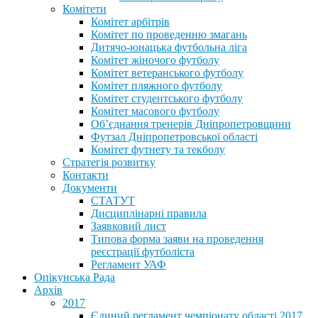
Комітети
Комітет арбітрів
Комітет по проведенню змагань
Дитячо-юнацька футбольна ліга
Комітет жіночого футболу
Комітет ветеранського футболу
Комітет пляжного футболу
Комітет студентського футболу
Комітет масового футболу
Обʼєднання тренерів Дніпропетровщини
Футзал Дніпропетровської області
Комітет футнету та текболу
Стратегія розвитку
Контакти
Документи
СТАТУТ
Дисциплінарні правила
Заявковий лист
Типова форма заяви на проведення
реєстрації футболіста
Регламент УАФ
Опікунська Рада
Архів
2017
Єдиний регламент чемпіонату області 2017