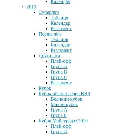
Календар
2019
Суперліга
Таблиця
Календар
Регламент
Перша ліга
Таблиця
Календар
Регламент
Друга ліга
Плей-офф
Група А
Група В
Група С
Регламент
Кубок
Кубок області серед ВНЗ
Великий кубок
Малий кубок
Група А
Група Б
Кубок Майсурадзе 2019
Плей-офф
Група А