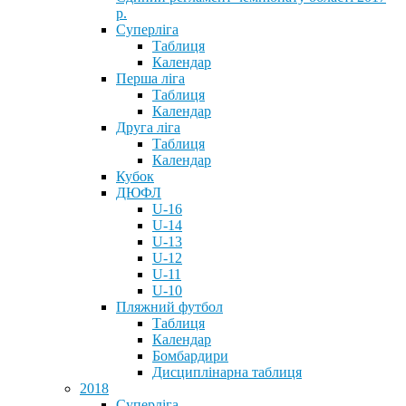
р.
Суперліга
Таблиця
Календар
Перша ліга
Таблиця
Календар
Друга ліга
Таблиця
Календар
Кубок
ДЮФЛ
U-16
U-14
U-13
U-12
U-11
U-10
Пляжний футбол
Таблиця
Календар
Бомбардири
Дисциплінарна таблиця
2018
Суперліга