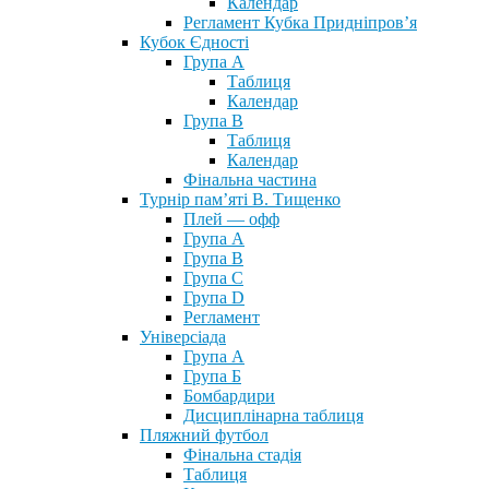
Календар
Регламент Кубка Придніпров’я
Кубок Єдності
Група А
Таблиця
Календар
Група В
Таблиця
Календар
Фінальна частина
Турнір пам’яті В. Тищенко
Плей — офф
Група А
Група B
Група С
Група D
Регламент
Універсіада
Група А
Група Б
Бомбардири
Дисциплінарна таблиця
Пляжний футбол
Фінальна стадія
Таблиця