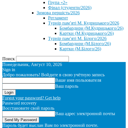
Група «2»
Фінал (студенти/2026)
⁨Зимова першість/2026⁩
Регламент
Турнір пам’яті М. Кудрицького/2026
Бомбардири (М.Кудрицького/26)
Картки (М.Кудрицького/26)
Турнір пам’яті М. Білого/2026
Бомбардири (М.Білого/26)
Картки (М.Білого/26)
Поиск
Понедельник, Август 10, 2026
Sign in
Добро пожаловать! Войдите в свою учётную запись
Ваше имя пользователя
Ваш пароль
Forgot your password? Get help
Password recovery
Восстановите свой пароль
Ваш адрес электронной почты
Пароль будет выслан Вам по электронной почте.