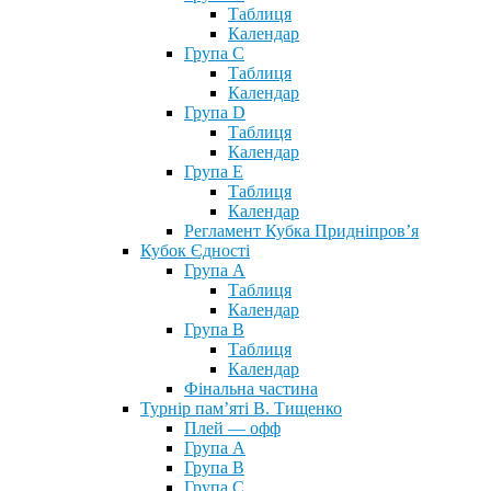
Таблиця
Календар
Група С
Таблиця
Календар
Група D
Таблиця
Календар
Група Е
Таблиця
Календар
Регламент Кубка Придніпров’я
Кубок Єдності
Група А
Таблиця
Календар
Група В
Таблиця
Календар
Фінальна частина
Турнір пам’яті В. Тищенко
Плей — офф
Група А
Група B
Група С