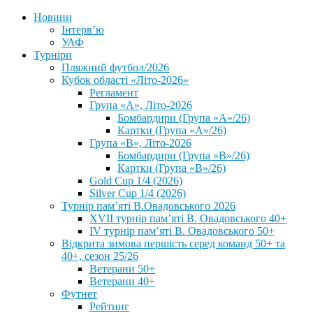
Новини
Інтерв’ю
УАФ
Турніри
Пляжний футбол/2026
Кубок області «Літо-2026»
Регламент
Група «А», Літо-2026
Бомбардири (Група «А»/26)
Картки (Група «А»/26)
Група «В», Літо-2026
Бомбардири (Група «В»/26)
Картки (Група «В»/26)
Gold Cup 1/4 (2026)
Silver Cup 1/4 (2026)
Турнір пам’яті В.Овадовського 2026
XVII турнір пам’яті В. Овадовського 40+
IV турнір пам’яті В. Овадовського 50+
Відкрита зимова першість серед команд 50+ та
40+, сезон 25/26
Ветерани 50+
Ветерани 40+
Футнет
Рейтинг