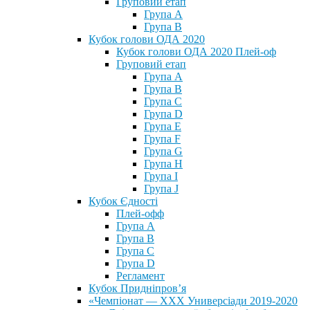
Груповий етап
Група А
Група В
Кубок голови ОДА 2020
Кубок голови ОДА 2020 Плей-оф
Груповий етап
Група A
Група B
Група C
Група D
Група E
Група F
Група G
Група H
Група I
Група J
Кубок Єдності
Плей-офф
Група А
Група В
Група С
Група D
Регламент
Кубок Придніпров’я
«Чемпіонат — ХХХ Универсіади 2019-2020