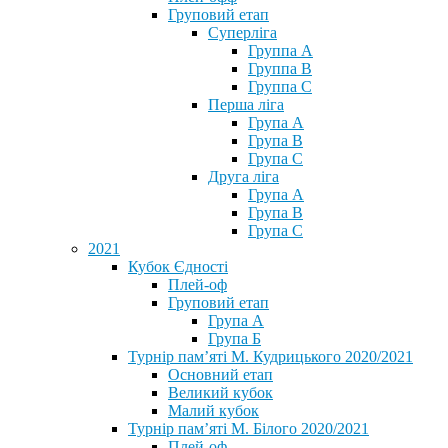
Груповий етап
Суперліга
Группа A
Группа B
Группа C
Перша ліга
Група A
Група B
Група C
Друга ліга
Група A
Група B
Група C
2021
Кубок Єдності
Плей-оф
Груповий етап
Група А
Група Б
Турнір пам’яті М. Кудрицького 2020/2021
Основний етап
Великий кубок
Малий кубок
Турнір пам’яті М. Білого 2020/2021
Плей-оф