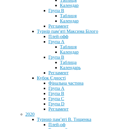
Таблиця
Календар
Група В
Таблиця
Календар
Регламент
Турнір пам’яті Максима Білого
Плей-офф
Група А
Таблиця
Календар
Група В
Таблица
Календарь
Регламент
Кубок Єдності
Фінальна частина
Група А
Група В
Група С
Група D
Регламент
2020
Турнир пам’яті В. Тищенка
Плей-оф