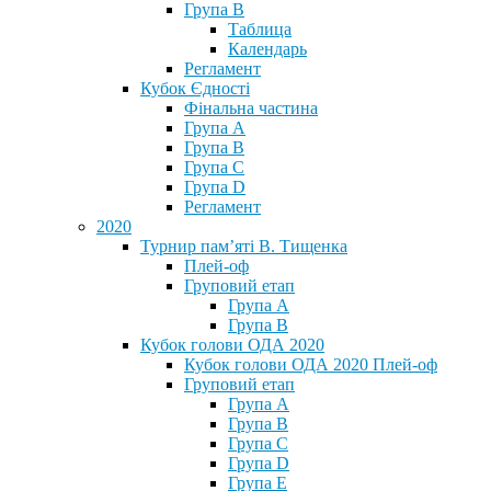
Група В
Таблица
Календарь
Регламент
Кубок Єдності
Фінальна частина
Група А
Група В
Група С
Група D
Регламент
2020
Турнир пам’яті В. Тищенка
Плей-оф
Груповий етап
Група А
Група В
Кубок голови ОДА 2020
Кубок голови ОДА 2020 Плей-оф
Груповий етап
Група A
Група B
Група C
Група D
Група E