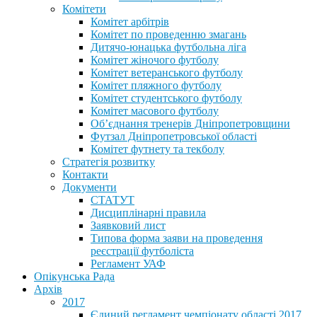
Комітети
Комітет арбітрів
Комітет по проведенню змагань
Дитячо-юнацька футбольна ліга
Комітет жіночого футболу
Комітет ветеранського футболу
Комітет пляжного футболу
Комітет студентського футболу
Комітет масового футболу
Обʼєднання тренерів Дніпропетровщини
Футзал Дніпропетровської області
Комітет футнету та текболу
Стратегія розвитку
Контакти
Документи
СТАТУТ
Дисциплінарні правила
Заявковий лист
Типова форма заяви на проведення
реєстрації футболіста
Регламент УАФ
Опікунська Рада
Архів
2017
Єдиний регламент чемпіонату області 2017