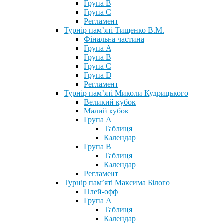
Група В
Група С
Регламент
Турнір пам’яті Тищенко В.М.
Фінальна частина
Група А
Група В
Група С
Група D
Регламент
Турнір пам’яті Миколи Кудрицького
Великий кубок
Малий кубок
Група А
Таблиця
Календар
Група В
Таблиця
Календар
Регламент
Турнір пам’яті Максима Білого
Плей-офф
Група А
Таблиця
Календар