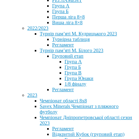
РЕГЛАМЕНТ
Група А
Група Б
Перша ліга 8×8
Вища ліга 8×8
2022/2023
Турнір пам’яті М. Кудрицького 2023
Турнірна таблиця
Регламент
Турнір пам’яті М. Білого 2023
Груповий етап
Група А
Група Б
Група В
Група Юнаки
1/8 фіналу
Регламент
2023
Чемпіонат області 8х8
Savex Minerals Чемпіонат з пляжного
футболу
Чемпіонат Дніпропетровської області сезон
2023
Регламент
Відкритий Кубок (груповий етап)