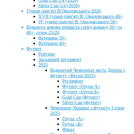
Gold Cup 1/4 (2026)
Silver Cup 1/4 (2026)
Турнір пам’яті В.Овадовського 2026
XVII турнір пам’яті В. Овадовського 40+
IV турнір пам’яті В. Овадовського 50+
Відкрита зимова першість серед команд 50+ та
40+, сезон 25/26
Ветерани 50+
Ветерани 40+
Футнет
Рейтинг
Загальний регламент
2025
Відкритий Чемпіонат міста Дніпра з
футнету «Весна 2025»
Регламент
Футнет «Група А»
Футнет «Група Б»
Gold Cup (футнет)
Silver Cup (футнет)
Чемпіонат України з футнету, Сезон
2025
Група «А»
Група «Б»
Фінал