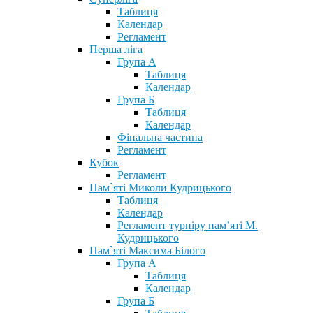
Таблиця
Календар
Регламент
Перша ліга
Група А
Таблиця
Календар
Група Б
Таблиця
Календар
Фінальна частина
Регламент
Кубок
Регламент
Пам`яті Миколи Кудрицького
Таблиця
Календар
Регламент турніру пам’яті М.
Кудрицького
Пам`яті Максима Білого
Група А
Таблиця
Календар
Група Б