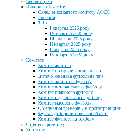
Керівництво
Виконавчий комітет
Склад виконавчого комітету АФДО
Рішення
Звіти
I квартал 2026 року
IV квартал 2025 року
III квартал 2025 року
II квартал 2025 року
I квартал 2025 року
IV квартал 2024 року
Комітети
Комітет арбітрів
Комітет по проведенню змагань
Дитячо-юнацька футбольна ліга
Комітет жіночого футболу
Комітет ветеранського футболу
Комітет пляжного футболу
Комітет студентського футболу
Комітет масового футболу
Обʼєднання тренерів Дніпропетровщини
Футзал Дніпропетровської області
Комітет футнету та текболу
Стратегія розвитку
Контакти