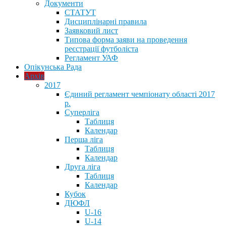
Документи
СТАТУТ
Дисциплінарні правила
Заявковий лист
Типова форма заяви на проведення
реєстрації футболіста
Регламент УАФ
Опікунська Рада
Архів
2017
Єдиний регламент чемпіонату області 2017
р.
Суперліга
Таблиця
Календар
Перша ліга
Таблиця
Календар
Друга ліга
Таблиця
Календар
Кубок
ДЮФЛ
U-16
U-14