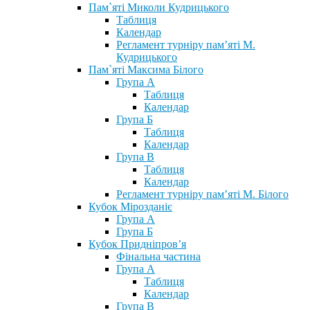
Пам`яті Миколи Кудрицького
Таблиця
Календар
Регламент турніру пам’яті М.
Кудрицького
Пам`яті Максима Білого
Група А
Таблиця
Календар
Група Б
Таблиця
Календар
Група В
Таблиця
Календар
Регламент турніру пам’яті М. Білого
Кубок Мірозданіє
Група А
Група Б
Кубок Придніпров’я
Фінальна частина
Група А
Таблиця
Календар
Група В