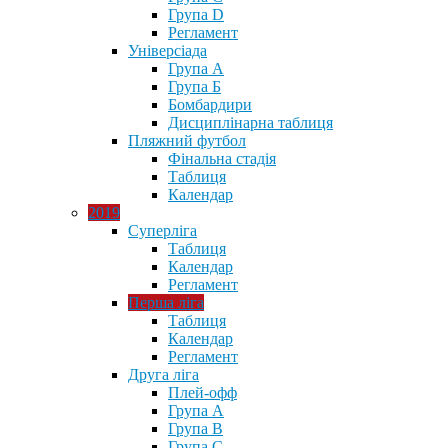
Група D
Регламент
Універсіада
Група А
Група Б
Бомбардири
Дисциплінарна таблиця
Пляжний футбол
Фінальна стадія
Таблиця
Календар
2019
Суперліга
Таблиця
Календар
Регламент
Перша ліга
Таблиця
Календар
Регламент
Друга ліга
Плей-офф
Група А
Група В
Група С