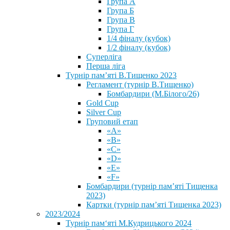
Група А
Група Б
Група В
Група Г
1/4 фіналу (кубок)
1/2 фіналу (кубок)
Суперліга
Перша ліга
Турнір пам’яті В.Тищенко 2023
Регламент (турнір В.Тищенко)
Бомбардири (М.Білого/26)
Gold Cup
Silver Cup
Груповий етап
«А»
«В»
«С»
«D»
«Е»
«F»
Бомбардири (турнір пам’яті Тищенка
2023)
Картки (турнір пам’яті Тищенка 2023)
2023/2024
⁨Турнір пам‘яті М.Кудрицького 2024