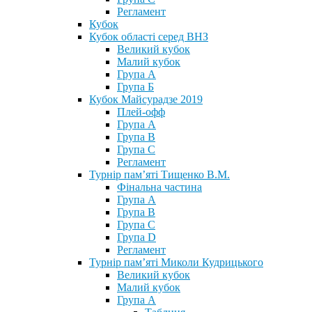
Регламент
Кубок
Кубок області серед ВНЗ
Великий кубок
Малий кубок
Група А
Група Б
Кубок Майсурадзе 2019
Плей-офф
Група А
Група В
Група С
Регламент
Турнір пам’яті Тищенко В.М.
Фінальна частина
Група А
Група В
Група С
Група D
Регламент
Турнір пам’яті Миколи Кудрицького
Великий кубок
Малий кубок
Група А