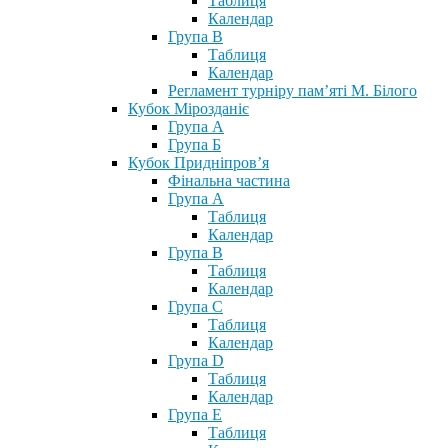
Таблиця
Календар
Група В
Таблиця
Календар
Регламент турніру пам’яті М. Білого
Кубок Мірозданіє
Група А
Група Б
Кубок Придніпров’я
Фінальна частина
Група А
Таблиця
Календар
Група В
Таблиця
Календар
Група С
Таблиця
Календар
Група D
Таблиця
Календар
Група Е
Таблиця