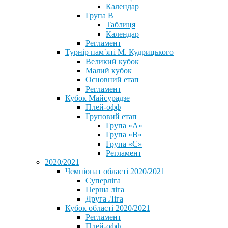
Календар
Група В
Таблиця
Календар
Регламент
Турнір пам`яті М. Кудрицького
Великий кубок
Малий кубок
Основний етап
Регламент
Кубок Майсурадзе
Плей-офф
Груповий етап
Група «А»
Група «B»
Група «C»
Регламент
2020/2021
Чемпіонат області 2020/2021
Суперліга
Перша ліга
Друга Ліга
Кубок області 2020/2021
Регламент
Плей-офф