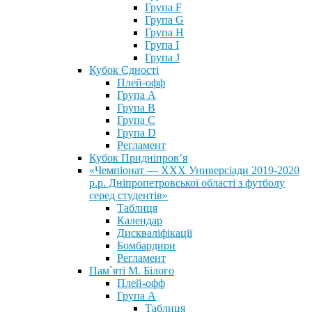
Група F
Група G
Група H
Група I
Група J
Кубок Єдності
Плей-офф
Група А
Група В
Група С
Група D
Регламент
Кубок Придніпров’я
«Чемпіонат — ХХХ Универсіади 2019-2020
р.р. Дніпропетровської області з футболу
серед студентів»
Таблиця
Календар
Дискваліфікації
Бомбардири
Регламент
Пам`яті М. Білого
Плей-офф
Група А
Таблиця