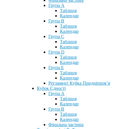
Фінальна частина
Група А
Таблиця
Календар
Група В
Таблиця
Календар
Група С
Таблиця
Календар
Група D
Таблиця
Календар
Група Е
Таблиця
Календар
Регламент Кубка Придніпров’я
Кубок Єдності
Група А
Таблиця
Календар
Група В
Таблиця
Календар
Фінальна частина