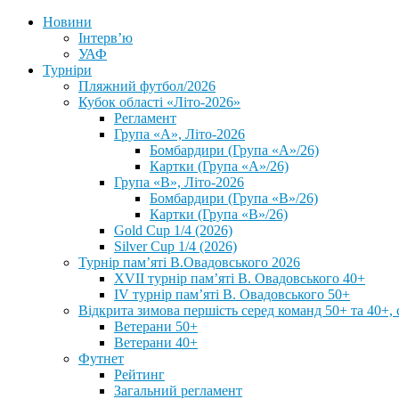
Новини
Інтерв’ю
УАФ
Турніри
Пляжний футбол/2026
Кубок області «Літо-2026»
Регламент
Група «А», Літо-2026
Бомбардири (Група «А»/26)
Картки (Група «А»/26)
Група «В», Літо-2026
Бомбардири (Група «В»/26)
Картки (Група «В»/26)
Gold Cup 1/4 (2026)
Silver Cup 1/4 (2026)
Турнір пам’яті В.Овадовського 2026
XVII турнір пам’яті В. Овадовського 40+
IV турнір пам’яті В. Овадовського 50+
Відкрита зимова першість серед команд 50+ та 40+, 
Ветерани 50+
Ветерани 40+
Футнет
Рейтинг
Загальний регламент