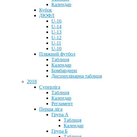
Календар
Кубок
ДЮФЛ
U-16
U-14
U-13
U-12
U-11
U-10
Пляжний футбол
Таблиця
Календар
Бомбардири
Дисциплінарна таблиця
2018
Суперліга
Таблиця
Календар
Регламент
Перша ліга
Група А
Таблиця
Календар
Група Б
Таблиця