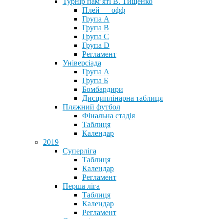
Турнір пам’яті В. Тищенко
Плей — офф
Група А
Група B
Група С
Група D
Регламент
Універсіада
Група А
Група Б
Бомбардири
Дисциплінарна таблиця
Пляжний футбол
Фінальна стадія
Таблиця
Календар
2019
Суперліга
Таблиця
Календар
Регламент
Перша ліга
Таблиця
Календар
Регламент