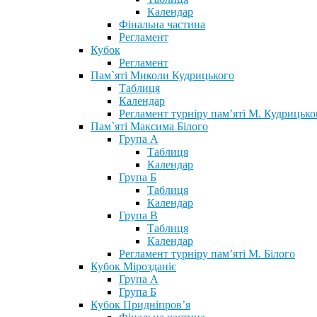
Календар
Фінальна частина
Регламент
Кубок
Регламент
Пам`яті Миколи Кудрицького
Таблиця
Календар
Регламент турніру пам’яті М. Кудрицько
Пам`яті Максима Білого
Група А
Таблиця
Календар
Група Б
Таблиця
Календар
Група В
Таблиця
Календар
Регламент турніру пам’яті М. Білого
Кубок Мірозданіє
Група А
Група Б
Кубок Придніпров’я