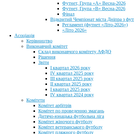
Футнет, Група «А» Весна-2026
Футнет, Група «В» Весна-2026
Фінал
Відкритий Чемпіонат міста Дніпра з фут
Регламент (футнет «Літо-2026»)
«Літо 2026»
Асоціація
Керівництво
Виконавчий комітет
Склад виконавчого комітету АФДО
Рішення
Звіти
I квартал 2026 року
IV квартал 2025 року
III квартал 2025 року
II квартал 2025 року
I квартал 2025 року
IV квартал 2024 року
Комітети
Комітет арбітрів
Комітет по проведенню змагань
Дитячо-юнацька футбольна ліга
Комітет жіночого футболу
Комітет ветеранського футболу
Комітет пляжного футболу