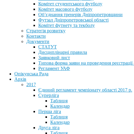
Комітет студентського футболу
Комітет масового футболу
Обʼєднання тренерів Дніпропетровщини
Футзал Дніпропетровської області
Комітет футнету та текболу
Стратегія розвитку
Контакти
Документи
СТАТУТ
Дисциплінарні правила
Заявковий лист
Типова форма заяви на проведення реєстрації
Регламент УАФ
Опікунська Рада
Архів
2017
Єдиний регламент чемпіонату області 2017 р.
Суперліга
Таблиця
Календар
Перша ліга
Таблиця
Календар
Друга ліга
Таблиця