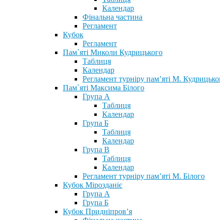
Календар
Фінальна частина
Регламент
Кубок
Регламент
Пам`яті Миколи Кудрицького
Таблиця
Календар
Регламент турніру пам’яті М. Кудрицько
Пам`яті Максима Білого
Група А
Таблиця
Календар
Група Б
Таблиця
Календар
Група В
Таблиця
Календар
Регламент турніру пам’яті М. Білого
Кубок Мірозданіє
Група А
Група Б
Кубок Придніпров’я