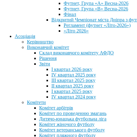
Футнет, Група «А» Весна-2026
Футнет, Група «В» Весна-2026
Фінал
Відкритий Чемпіонат міста Дніпра з фут
Регламент (футнет «Літо-2026»)
«Літо 2026»
Асоціація
Керівництво
Виконавчий комітет
Склад виконавчого комітету АФДО
Рішення
Звіти
I квартал 2026 року
IV квартал 2025 року
III квартал 2025 року
II квартал 2025 року
I квартал 2025 року
IV квартал 2024 року
Комітети
Комітет арбітрів
Комітет по проведенню змагань
Дитячо-юнацька футбольна ліга
Комітет жіночого футболу
Комітет ветеранського футболу
Комітет пляжного футболу