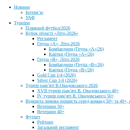
Новини
Інтерв’ю
УАФ
Турніри
Пляжний футбол/2026
Кубок області «Літо-2026»
Регламент
Група «А», Літо-2026
Бомбардири (Група «А»/26)
Картки (Група «А»/26)
Група «В», Літо-2026
Бомбардири (Група «В»/26)
Картки (Група «В»/26)
Gold Cup 1/4 (2026)
Silver Cup 1/4 (2026)
Турнір пам’яті В.Овадовського 2026
XVII турнір пам’яті В. Овадовського 40+
IV турнір пам’яті В. Овадовського 50+
Відкрита зимова першість серед команд 50+ та 40+, 
Ветерани 50+
Ветерани 40+
Футнет
Рейтинг
Загальний регламент