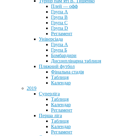
Турнір пам’яті В. Тищенко
Плей — офф
Група А
Група B
Група С
Група D
Регламент
Універсіада
Група А
Група Б
Бомбардири
Дисциплінарна таблиця
Пляжний футбол
Фінальна стадія
Таблиця
Календар
2019
Суперліга
Таблиця
Календар
Регламент
Перша ліга
Таблиця
Календар
Регламент