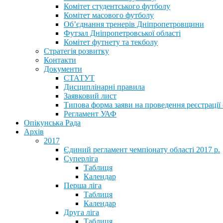
Комітет студентського футболу
Комітет масового футболу
Обʼєднання тренерів Дніпропетровщини
Футзал Дніпропетровської області
Комітет футнету та текболу
Стратегія розвитку
Контакти
Документи
СТАТУТ
Дисциплінарні правила
Заявковий лист
Типова форма заяви на проведення реєстрації
Регламент УАФ
Опікунська Рада
Архів
2017
Єдиний регламент чемпіонату області 2017 р.
Суперліга
Таблиця
Календар
Перша ліга
Таблиця
Календар
Друга ліга
Таблиця