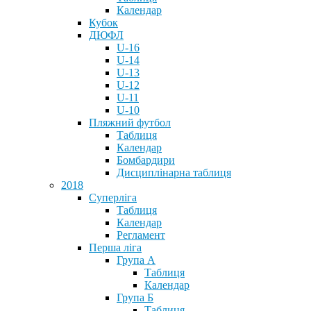
Календар
Кубок
ДЮФЛ
U-16
U-14
U-13
U-12
U-11
U-10
Пляжний футбол
Таблиця
Календар
Бомбардири
Дисциплінарна таблиця
2018
Суперліга
Таблиця
Календар
Регламент
Перша ліга
Група А
Таблиця
Календар
Група Б
Таблиця