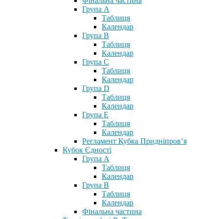
Фінальна частина
Група А
Таблиця
Календар
Група В
Таблиця
Календар
Група С
Таблиця
Календар
Група D
Таблиця
Календар
Група Е
Таблиця
Календар
Регламент Кубка Придніпров’я
Кубок Єдності
Група А
Таблиця
Календар
Група В
Таблиця
Календар
Фінальна частина