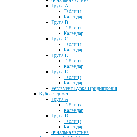
Фінальна частина
Група А
Таблиця
Календар
Група В
Таблиця
Календар
Група С
Таблиця
Календар
Група D
Таблиця
Календар
Група Е
Таблиця
Календар
Регламент Кубка Придніпров’я
Кубок Єдності
Група А
Таблиця
Календар
Група В
Таблиця
Календар
Фінальна частина