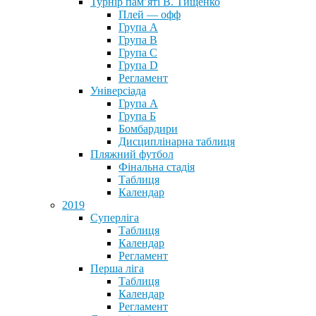
Турнір пам’яті В. Тищенко
Плей — офф
Група А
Група B
Група С
Група D
Регламент
Універсіада
Група А
Група Б
Бомбардири
Дисциплінарна таблиця
Пляжний футбол
Фінальна стадія
Таблиця
Календар
2019
Суперліга
Таблиця
Календар
Регламент
Перша ліга
Таблиця
Календар
Регламент