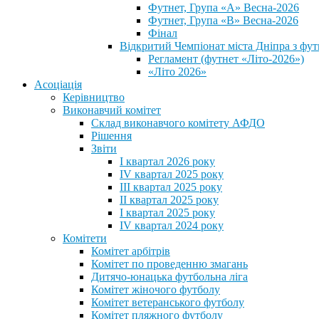
Футнет, Група «А» Весна-2026
Футнет, Група «В» Весна-2026
Фінал
Відкритий Чемпіонат міста Дніпра з фут
Регламент (футнет «Літо-2026»)
«Літо 2026»
Асоціація
Керівництво
Виконавчий комітет
Склад виконавчого комітету АФДО
Рішення
Звіти
I квартал 2026 року
IV квартал 2025 року
III квартал 2025 року
II квартал 2025 року
I квартал 2025 року
IV квартал 2024 року
Комітети
Комітет арбітрів
Комітет по проведенню змагань
Дитячо-юнацька футбольна ліга
Комітет жіночого футболу
Комітет ветеранського футболу
Комітет пляжного футболу