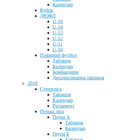
Календар
Кубок
ДЮФЛ
U-16
U-14
U-13
U-12
U-11
U-10
Пляжний футбол
Таблиця
Календар
Бомбардири
Дисциплінарна таблиця
2018
Суперліга
Таблиця
Календар
Регламент
Перша ліга
Група А
Таблиця
Календар
Група Б
Таблиця