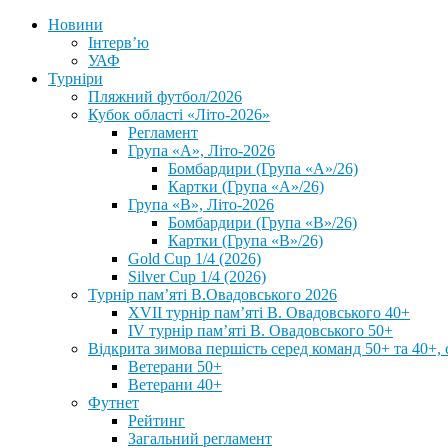
Новини
Інтерв’ю
УАФ
Турніри
Пляжний футбол/2026
Кубок області «Літо-2026»
Регламент
Група «А», Літо-2026
Бомбардири (Група «А»/26)
Картки (Група «А»/26)
Група «В», Літо-2026
Бомбардири (Група «В»/26)
Картки (Група «В»/26)
Gold Cup 1/4 (2026)
Silver Cup 1/4 (2026)
Турнір пам’яті В.Овадовського 2026
XVII турнір пам’яті В. Овадовського 40+
IV турнір пам’яті В. Овадовського 50+
Відкрита зимова першість серед команд 50+ та 40+, 
Ветерани 50+
Ветерани 40+
Футнет
Рейтинг
Загальний регламент