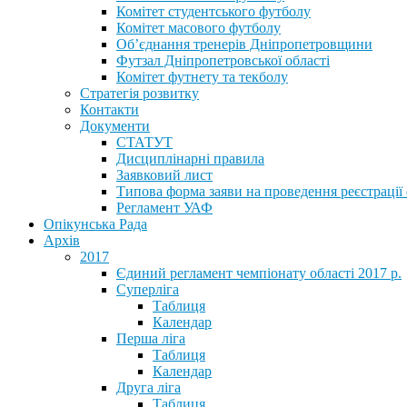
Комітет студентського футболу
Комітет масового футболу
Обʼєднання тренерів Дніпропетровщини
Футзал Дніпропетровської області
Комітет футнету та текболу
Стратегія розвитку
Контакти
Документи
СТАТУТ
Дисциплінарні правила
Заявковий лист
Типова форма заяви на проведення реєстрації
Регламент УАФ
Опікунська Рада
Архів
2017
Єдиний регламент чемпіонату області 2017 р.
Суперліга
Таблиця
Календар
Перша ліга
Таблиця
Календар
Друга ліга
Таблиця