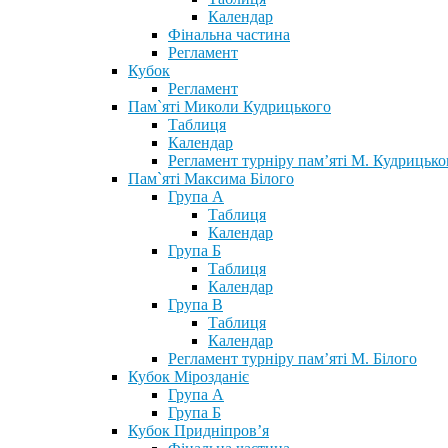
Календар
Фінальна частина
Регламент
Кубок
Регламент
Пам`яті Миколи Кудрицького
Таблиця
Календар
Регламент турніру пам’яті М. Кудрицько
Пам`яті Максима Білого
Група А
Таблиця
Календар
Група Б
Таблиця
Календар
Група В
Таблиця
Календар
Регламент турніру пам’яті М. Білого
Кубок Мірозданіє
Група А
Група Б
Кубок Придніпров’я