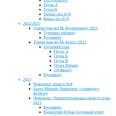
РЕГЛАМЕНТ
Група А
Група Б
Перша ліга 8×8
Вища ліга 8×8
2022/2023
Турнір пам’яті М. Кудрицького 2023
Турнірна таблиця
Регламент
Турнір пам’яті М. Білого 2023
Груповий етап
Група А
Група Б
Група В
Група Юнаки
1/8 фіналу
Регламент
2023
Чемпіонат області 8х8
Savex Minerals Чемпіонат з пляжного
футболу
Чемпіонат Дніпропетровської області сезон
2023
Регламент
Відкритий Кубок (груповий етап)