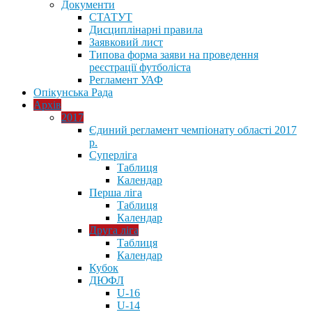
Документи
СТАТУТ
Дисциплінарні правила
Заявковий лист
Типова форма заяви на проведення
реєстрації футболіста
Регламент УАФ
Опікунська Рада
Архів
2017
Єдиний регламент чемпіонату області 2017
р.
Суперліга
Таблиця
Календар
Перша ліга
Таблиця
Календар
Друга ліга
Таблиця
Календар
Кубок
ДЮФЛ
U-16
U-14