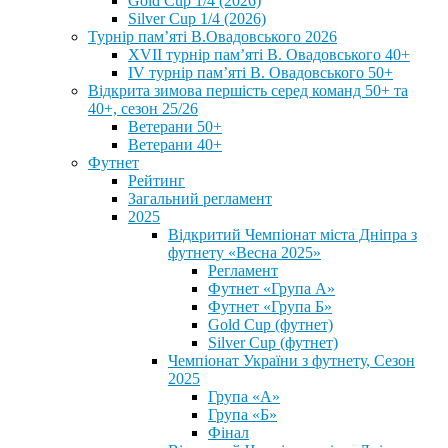
Gold Cup 1/4 (2026)
Silver Cup 1/4 (2026)
Турнір пам’яті В.Овадовського 2026
XVII турнір пам’яті В. Овадовського 40+
IV турнір пам’яті В. Овадовського 50+
Відкрита зимова першість серед команд 50+ та
40+, сезон 25/26
Ветерани 50+
Ветерани 40+
Футнет
Рейтинг
Загальний регламент
2025
Відкритий Чемпіонат міста Дніпра з
футнету «Весна 2025»
Регламент
Футнет «Група А»
Футнет «Група Б»
Gold Cup (футнет)
Silver Cup (футнет)
Чемпіонат України з футнету, Сезон
2025
Група «А»
Група «Б»
Фінал