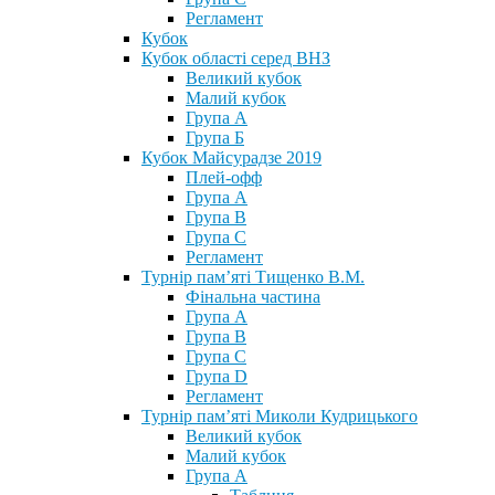
Регламент
Кубок
Кубок області серед ВНЗ
Великий кубок
Малий кубок
Група А
Група Б
Кубок Майсурадзе 2019
Плей-офф
Група А
Група В
Група С
Регламент
Турнір пам’яті Тищенко В.М.
Фінальна частина
Група А
Група В
Група С
Група D
Регламент
Турнір пам’яті Миколи Кудрицького
Великий кубок
Малий кубок
Група А