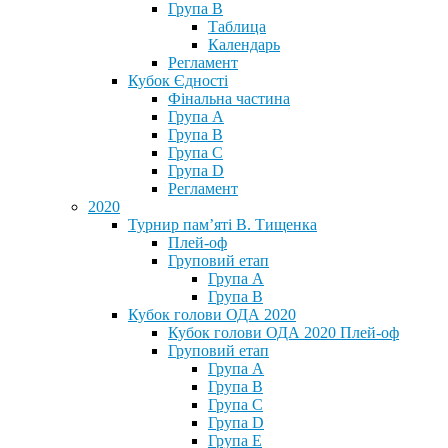
Група В
Таблица
Календарь
Регламент
Кубок Єдності
Фінальна частина
Група А
Група В
Група С
Група D
Регламент
2020
Турнир пам’яті В. Тищенка
Плей-оф
Груповий етап
Група А
Група В
Кубок голови ОДА 2020
Кубок голови ОДА 2020 Плей-оф
Груповий етап
Група A
Група B
Група C
Група D
Група E