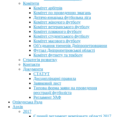
Комітети
Комітет арбітрів
Комітет по проведенню змагань
Дитячо-юнацька футбольна ліга
Комітет жіночого футболу
Комітет ветеранського футболу
Комітет пляжного футболу
Комітет студентського футболу
Комітет масового футболу
Обʼєднання тренерів Дніпропетровщини
Футзал Дніпропетровської області
Комітет футнету та текболу
Стратегія розвитку
Контакти
Документи
СТАТУТ
Дисциплінарні правила
Заявковий лист
Типова форма заяви на проведення
реєстрації футболіста
Регламент УАФ
Опікунська Рада
Архів
2017
Єдиний регламент чемпіонату області 2017