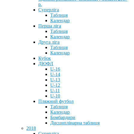
р.
Суперліга
Таблиця
Календар
Перша ліга
Таблиця
Календар
Друга ліга
Таблиця
Календар
Кубок
ДЮФЛ
U-16
U-14
U-13
U-12
U-11
U-10
Пляжний футбол
Таблиця
Календар
Бомбардири
Дисциплінарна таблиця
2018
Суперліга