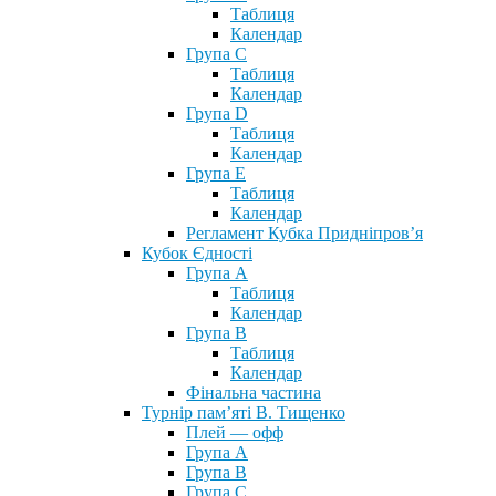
Таблиця
Календар
Група С
Таблиця
Календар
Група D
Таблиця
Календар
Група Е
Таблиця
Календар
Регламент Кубка Придніпров’я
Кубок Єдності
Група А
Таблиця
Календар
Група В
Таблиця
Календар
Фінальна частина
Турнір пам’яті В. Тищенко
Плей — офф
Група А
Група B
Група С