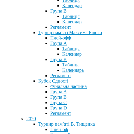
Таблиця
Календар
Група В
Таблиця
Календар
Регламент
Турнір пам’яті Максима Білого
Плей-офф
Група А
Таблиця
Календар
Група В
Таблица
Календарь
Регламент
Кубок Єдності
Фінальна частина
Група А
Група В
Група С
Група D
Регламент
2020
Турнир пам’яті В. Тищенка
Плей-оф