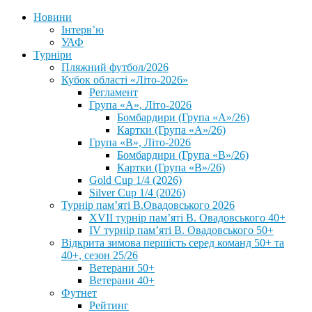
Новини
Інтерв’ю
УАФ
Турніри
Пляжний футбол/2026
Кубок області «Літо-2026»
Регламент
Група «А», Літо-2026
Бомбардири (Група «А»/26)
Картки (Група «А»/26)
Група «В», Літо-2026
Бомбардири (Група «В»/26)
Картки (Група «В»/26)
Gold Cup 1/4 (2026)
Silver Cup 1/4 (2026)
Турнір пам’яті В.Овадовського 2026
XVII турнір пам’яті В. Овадовського 40+
IV турнір пам’яті В. Овадовського 50+
Відкрита зимова першість серед команд 50+ та
40+, сезон 25/26
Ветерани 50+
Ветерани 40+
Футнет
Рейтинг