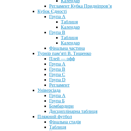
Календар
Регламент Кубка Придніпров’я
Кубок Єдності
Група А
Таблиця
Календар
Група В
Таблиця
Календар
Фінальна частина
Турнір пам’яті В. Тищенко
Плей — офф
Група А
Група B
Група С
Група D
Регламент
Універсіада
Група А
Група Б
Бомбардири
Дисциплінарна таблиця
Пляжний футбол
Фінальна стадія
Таблиця