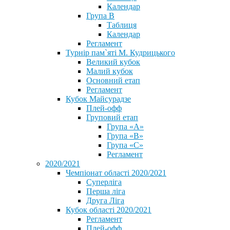
Календар
Група В
Таблиця
Календар
Регламент
Турнір пам`яті М. Кудрицького
Великий кубок
Малий кубок
Основний етап
Регламент
Кубок Майсурадзе
Плей-офф
Груповий етап
Група «А»
Група «B»
Група «C»
Регламент
2020/2021
Чемпіонат області 2020/2021
Суперліга
Перша ліга
Друга Ліга
Кубок області 2020/2021
Регламент
Плей-офф