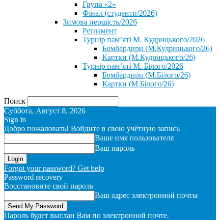
Група «2»
Фінал (студенти/2026)
⁨Зимова першість/2026⁩
Регламент
Турнір пам’яті М. Кудрицького/2026
Бомбардири (М.Кудрицького/26)
Картки (М.Кудрицького/26)
Турнір пам’яті М. Білого/2026
Бомбардири (М.Білого/26)
Картки (М.Білого/26)
Поиск
Суббота, Август 8, 2026
Sign in
Добро пожаловать! Войдите в свою учётную запись
Ваше имя пользователя
Ваш пароль
Forgot your password? Get help
Password recovery
Восстановите свой пароль
Ваш адрес электронной почты
Пароль будет выслан Вам по электронной почте.