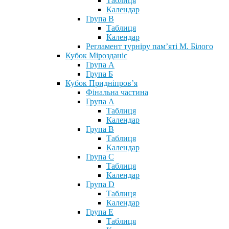
Таблиця
Календар
Група В
Таблиця
Календар
Регламент турніру пам’яті М. Білого
Кубок Мірозданіє
Група А
Група Б
Кубок Придніпров’я
Фінальна частина
Група А
Таблиця
Календар
Група В
Таблиця
Календар
Група С
Таблиця
Календар
Група D
Таблиця
Календар
Група Е
Таблиця