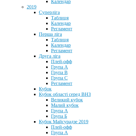
Календар
2019
Суперліга
Таблиця
Календар
Регламент
Перша ліга
Таблиця
Календар
Регламент
Друга ліга
Плей-офф
Група А
Група В
Група С
Регламент
Кубок
Кубок області серед ВНЗ
Великий кубок
Малий кубок
Група А
Група Б
Кубок Майсурадзе 2019
Плей-офф
Група А