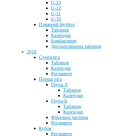
U-13
U-12
U-11
U-10
Пляжний футбол
Таблиця
Календар
Бомбардири
Дисциплінарна таблиця
2018
Суперліга
Таблиця
Календар
Регламент
Перша ліга
Група А
Таблиця
Календар
Група Б
Таблиця
Календар
Фінальна частина
Регламент
Кубок
Регламент