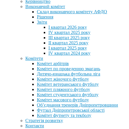
Керівництво
Виконавчий комітет
Склад виконавчого комітету АФДО
Рішення
Звіти
I квартал 2026 року
IV квартал 2025 року
III квартал 2025 року
II квартал 2025 року
I квартал 2025 року
IV квартал 2024 року
Комітети
Комітет арбітрів
Комітет по проведенню змагань
Дитячо-юнацька футбольна ліга
Комітет жіночого футболу
Комітет ветеранського футболу
Комітет пляжного футболу
Комітет студентського футболу
Комітет масового футболу
Обʼєднання тренерів Дніпропетровщини
Футзал Дніпропетровської області
Комітет футнету та текболу
Стратегія розвитку
Контакти