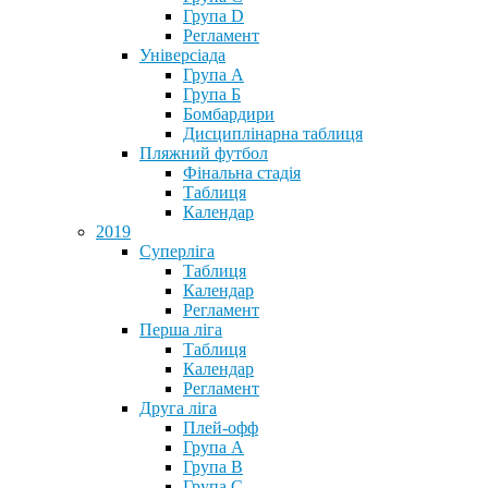
Група D
Регламент
Універсіада
Група А
Група Б
Бомбардири
Дисциплінарна таблиця
Пляжний футбол
Фінальна стадія
Таблиця
Календар
2019
Суперліга
Таблиця
Календар
Регламент
Перша ліга
Таблиця
Календар
Регламент
Друга ліга
Плей-офф
Група А
Група В
Група С