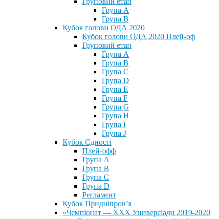
Груповий етап
Група А
Група В
Кубок голови ОДА 2020
Кубок голови ОДА 2020 Плей-оф
Груповий етап
Група A
Група B
Група C
Група D
Група E
Група F
Група G
Група H
Група I
Група J
Кубок Єдності
Плей-офф
Група А
Група В
Група С
Група D
Регламент
Кубок Придніпров’я
«Чемпіонат — ХХХ Универсіади 2019-2020