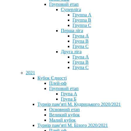
Груповий етап
Суперліга
Группа A
Группа B
Группа C
Перша ліга
Група A
Група B
Група C
Друга ліга
Група A
Група B
Група C
2021
Кубок Єдності
Плей-оф
Груповий етап
Група А
Група Б
Турнір пам’яті М. Кудрицького 2020/2021
Основний етап
Великий кубок
Малий кубок
Турнір пам’яті М. Білого 2020/2021
Плей-оф