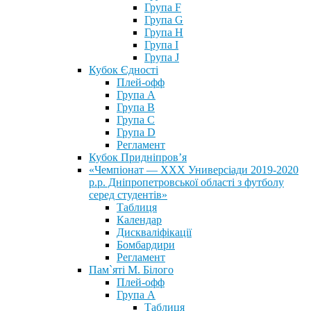
Група F
Група G
Група H
Група I
Група J
Кубок Єдності
Плей-офф
Група А
Група В
Група С
Група D
Регламент
Кубок Придніпров’я
«Чемпіонат — ХХХ Универсіади 2019-2020
р.р. Дніпропетровської області з футболу
серед студентів»
Таблиця
Календар
Дискваліфікації
Бомбардири
Регламент
Пам`яті М. Білого
Плей-офф
Група А
Таблиця