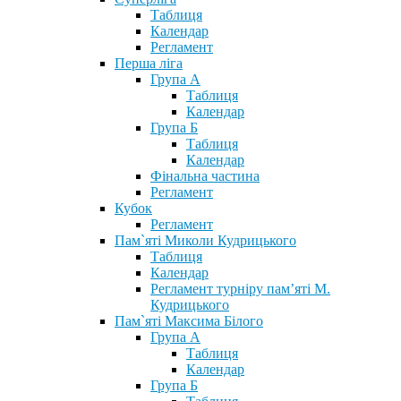
Таблиця
Календар
Регламент
Перша ліга
Група А
Таблиця
Календар
Група Б
Таблиця
Календар
Фінальна частина
Регламент
Кубок
Регламент
Пам`яті Миколи Кудрицького
Таблиця
Календар
Регламент турніру пам’яті М.
Кудрицького
Пам`яті Максима Білого
Група А
Таблиця
Календар
Група Б