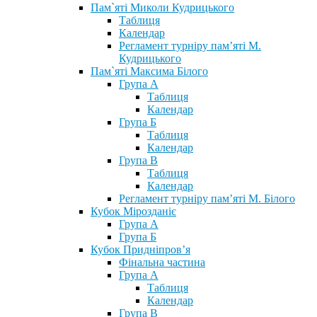
Пам`яті Миколи Кудрицького
Таблиця
Календар
Регламент турніру пам’яті М.
Кудрицького
Пам`яті Максима Білого
Група А
Таблиця
Календар
Група Б
Таблиця
Календар
Група В
Таблиця
Календар
Регламент турніру пам’яті М. Білого
Кубок Мірозданіє
Група А
Група Б
Кубок Придніпров’я
Фінальна частина
Група А
Таблиця
Календар
Група В