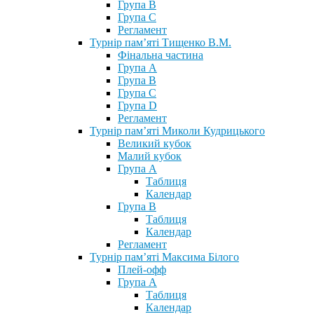
Група В
Група С
Регламент
Турнір пам’яті Тищенко В.М.
Фінальна частина
Група А
Група В
Група С
Група D
Регламент
Турнір пам’яті Миколи Кудрицького
Великий кубок
Малий кубок
Група А
Таблиця
Календар
Група В
Таблиця
Календар
Регламент
Турнір пам’яті Максима Білого
Плей-офф
Група А
Таблиця
Календар