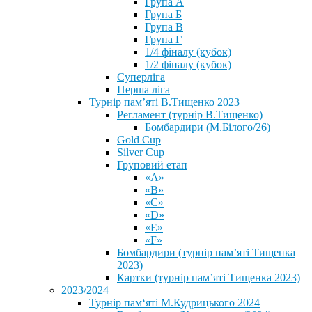
Група А
Група Б
Група В
Група Г
1/4 фіналу (кубок)
1/2 фіналу (кубок)
Суперліга
Перша ліга
Турнір пам’яті В.Тищенко 2023
Регламент (турнір В.Тищенко)
Бомбардири (М.Білого/26)
Gold Cup
Silver Cup
Груповий етап
«А»
«В»
«С»
«D»
«Е»
«F»
Бомбардири (турнір пам’яті Тищенка
2023)
Картки (турнір пам’яті Тищенка 2023)
2023/2024
⁨Турнір пам‘яті М.Кудрицького 2024