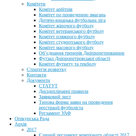
Комітети
Комітет арбітрів
Комітет по проведенню змагань
Дитячо-юнацька футбольна ліга
Комітет жіночого футболу
Комітет ветеранського футболу
Комітет пляжного футболу
Комітет студентського футболу
Комітет масового футболу
Обʼєднання тренерів Дніпропетровщини
Футзал Дніпропетровської області
Комітет футнету та текболу
Стратегія розвитку
Контакти
Документи
СТАТУТ
Дисциплінарні правила
Заявковий лист
Типова форма заяви на проведення
реєстрації футболіста
Регламент УАФ
Опікунська Рада
Архів
2017
Єдиний регламент чемпіонату області 2017