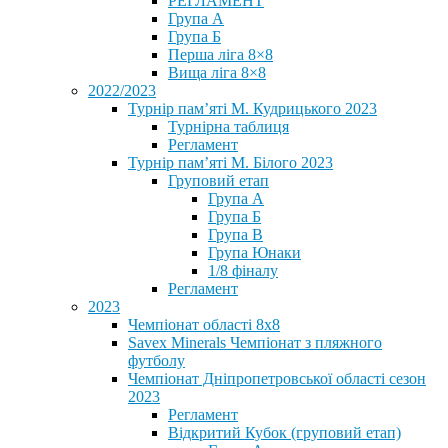
РЕГЛАМЕНТ
Група А
Група Б
Перша ліга 8×8
Вища ліга 8×8
2022/2023
Турнір пам’яті М. Кудрицького 2023
Турнірна таблиця
Регламент
Турнір пам’яті М. Білого 2023
Груповий етап
Група А
Група Б
Група В
Група Юнаки
1/8 фіналу
Регламент
2023
Чемпіонат області 8х8
Savex Minerals Чемпіонат з пляжного
футболу
Чемпіонат Дніпропетровської області сезон
2023
Регламент
Відкритий Кубок (груповий етап)