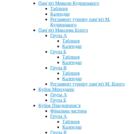
Пам`яті Миколи Кудрицького
Таблиця
Календар
Регламент турніру пам’яті М.
Кудрицького
Пам`яті Максима Білого
Група А
Таблиця
Календар
Група Б
Таблиця
Календар
Група В
Таблиця
Календар
Регламент турніру пам’яті М. Білого
Кубок Мірозданіє
Група А
Група Б
Кубок Придніпров’я
Фінальна частина
Група А
Таблиця
Календар
Група В