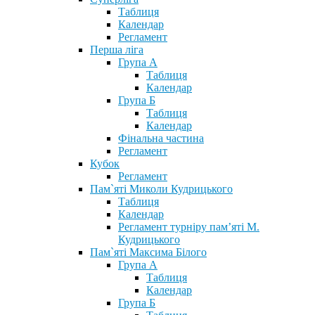
Таблиця
Календар
Регламент
Перша ліга
Група А
Таблиця
Календар
Група Б
Таблиця
Календар
Фінальна частина
Регламент
Кубок
Регламент
Пам`яті Миколи Кудрицького
Таблиця
Календар
Регламент турніру пам’яті М.
Кудрицького
Пам`яті Максима Білого
Група А
Таблиця
Календар
Група Б