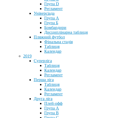
Група D
Регламент
Універсіада
Група А
Група Б
Бомбардири
Дисциплінарна таблиця
Пляжний футбол
Фінальна стадія
Таблиця
Календар
2019
Суперліга
Таблиця
Календар
Регламент
Перша ліга
Таблиця
Календар
Регламент
Друга ліга
Плей-офф
Група А
Група В
Група С