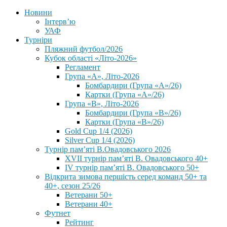
Новини
Інтерв’ю
УАФ
Турніри
Пляжний футбол/2026
Кубок області «Літо-2026»
Регламент
Група «А», Літо-2026
Бомбардири (Група «А»/26)
Картки (Група «А»/26)
Група «В», Літо-2026
Бомбардири (Група «В»/26)
Картки (Група «В»/26)
Gold Cup 1/4 (2026)
Silver Cup 1/4 (2026)
Турнір пам’яті В.Овадовського 2026
XVII турнір пам’яті В. Овадовського 40+
IV турнір пам’яті В. Овадовського 50+
Відкрита зимова першість серед команд 50+ та
40+, сезон 25/26
Ветерани 50+
Ветерани 40+
Футнет
Рейтинг