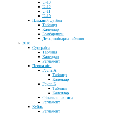
U-13
U-12
U-11
U-10
Пляжний футбол
Таблиця
Календар
Бомбардири
Дисциплінарна таблиця
2018
Суперліга
Таблиця
Календар
Регламент
Перша ліга
Група А
Таблиця
Календар
Група Б
Таблиця
Календар
Фінальна частина
Регламент
Кубок
Регламент