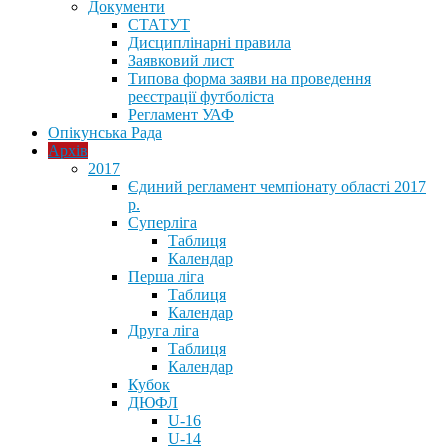
Документи
СТАТУТ
Дисциплінарні правила
Заявковий лист
Типова форма заяви на проведення
реєстрації футболіста
Регламент УАФ
Опікунська Рада
Архів
2017
Єдиний регламент чемпіонату області 2017
р.
Суперліга
Таблиця
Календар
Перша ліга
Таблиця
Календар
Друга ліга
Таблиця
Календар
Кубок
ДЮФЛ
U-16
U-14