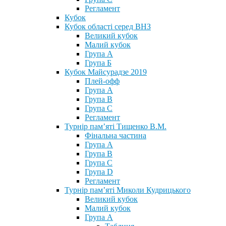
Регламент
Кубок
Кубок області серед ВНЗ
Великий кубок
Малий кубок
Група А
Група Б
Кубок Майсурадзе 2019
Плей-офф
Група А
Група В
Група С
Регламент
Турнір пам’яті Тищенко В.М.
Фінальна частина
Група А
Група В
Група С
Група D
Регламент
Турнір пам’яті Миколи Кудрицького
Великий кубок
Малий кубок
Група А