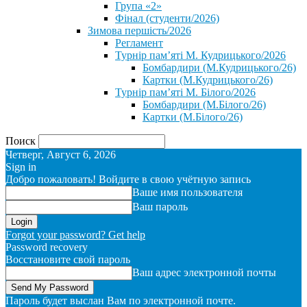
Група «2»
Фінал (студенти/2026)
⁨Зимова першість/2026⁩
Регламент
Турнір пам’яті М. Кудрицького/2026
Бомбардири (М.Кудрицького/26)
Картки (М.Кудрицького/26)
Турнір пам’яті М. Білого/2026
Бомбардири (М.Білого/26)
Картки (М.Білого/26)
Поиск
Четверг, Август 6, 2026
Sign in
Добро пожаловать! Войдите в свою учётную запись
Ваше имя пользователя
Ваш пароль
Forgot your password? Get help
Password recovery
Восстановите свой пароль
Ваш адрес электронной почты
Пароль будет выслан Вам по электронной почте.