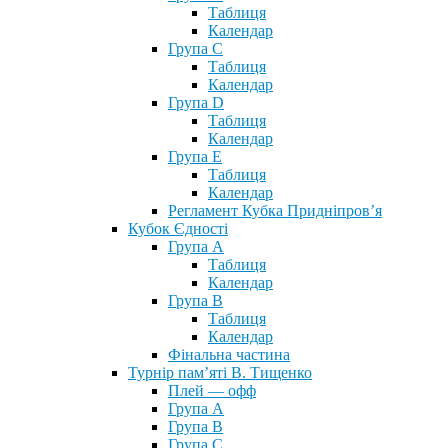
Таблиця
Календар
Група С
Таблиця
Календар
Група D
Таблиця
Календар
Група Е
Таблиця
Календар
Регламент Кубка Придніпров’я
Кубок Єдності
Група А
Таблиця
Календар
Група В
Таблиця
Календар
Фінальна частина
Турнір пам’яті В. Тищенко
Плей — офф
Група А
Група B
Група С