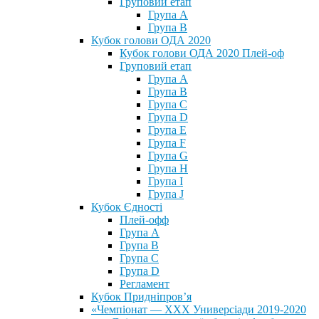
Груповий етап
Група А
Група В
Кубок голови ОДА 2020
Кубок голови ОДА 2020 Плей-оф
Груповий етап
Група A
Група B
Група C
Група D
Група E
Група F
Група G
Група H
Група I
Група J
Кубок Єдності
Плей-офф
Група А
Група В
Група С
Група D
Регламент
Кубок Придніпров’я
«Чемпіонат — ХХХ Универсіади 2019-2020