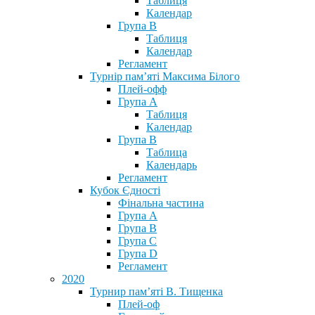
Таблиця
Календар
Група В
Таблиця
Календар
Регламент
Турнір пам’яті Максима Білого
Плей-офф
Група А
Таблиця
Календар
Група В
Таблица
Календарь
Регламент
Кубок Єдності
Фінальна частина
Група А
Група В
Група С
Група D
Регламент
2020
Турнир пам’яті В. Тищенка
Плей-оф