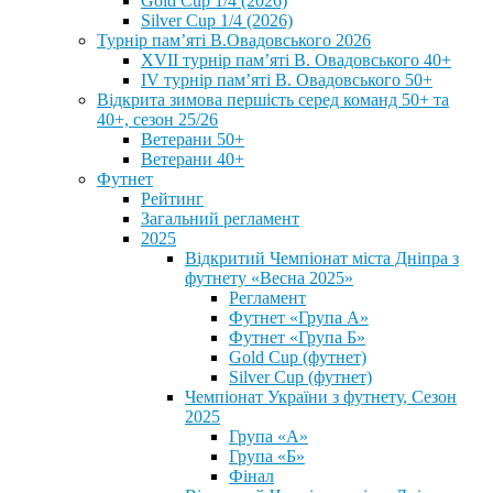
Gold Cup 1/4 (2026)
Silver Cup 1/4 (2026)
Турнір пам’яті В.Овадовського 2026
XVII турнір пам’яті В. Овадовського 40+
IV турнір пам’яті В. Овадовського 50+
Відкрита зимова першість серед команд 50+ та
40+, сезон 25/26
Ветерани 50+
Ветерани 40+
Футнет
Рейтинг
Загальний регламент
2025
Відкритий Чемпіонат міста Дніпра з
футнету «Весна 2025»
Регламент
Футнет «Група А»
Футнет «Група Б»
Gold Cup (футнет)
Silver Cup (футнет)
Чемпіонат України з футнету, Сезон
2025
Група «А»
Група «Б»
Фінал