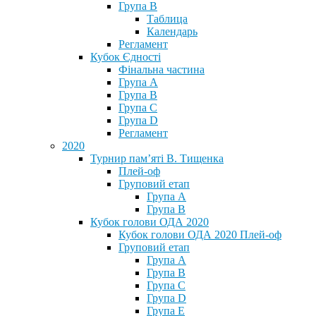
Група В
Таблица
Календарь
Регламент
Кубок Єдності
Фінальна частина
Група А
Група В
Група С
Група D
Регламент
2020
Турнир пам’яті В. Тищенка
Плей-оф
Груповий етап
Група А
Група В
Кубок голови ОДА 2020
Кубок голови ОДА 2020 Плей-оф
Груповий етап
Група A
Група B
Група C
Група D
Група E