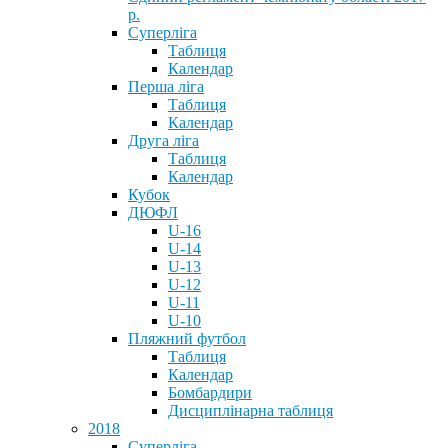
р.
Суперліга
Таблиця
Календар
Перша ліга
Таблиця
Календар
Друга ліга
Таблиця
Календар
Кубок
ДЮФЛ
U-16
U-14
U-13
U-12
U-11
U-10
Пляжний футбол
Таблиця
Календар
Бомбардири
Дисциплінарна таблиця
2018
Суперліга