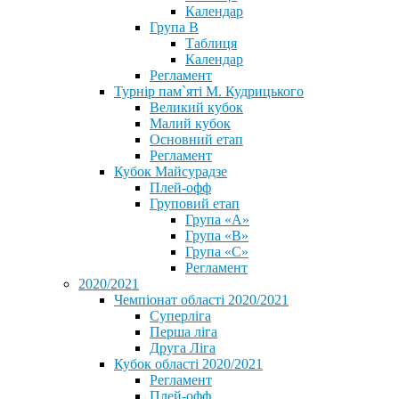
Календар
Група В
Таблиця
Календар
Регламент
Турнір пам`яті М. Кудрицького
Великий кубок
Малий кубок
Основний етап
Регламент
Кубок Майсурадзе
Плей-офф
Груповий етап
Група «А»
Група «B»
Група «C»
Регламент
2020/2021
Чемпіонат області 2020/2021
Суперліга
Перша ліга
Друга Ліга
Кубок області 2020/2021
Регламент
Плей-офф