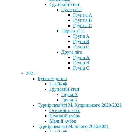
Груповий етап
Суперліга
Группа A
Группа B
Группа C
Перша ліга
Група A
Група B
Група C
Друга ліга
Група A
Група B
Група C
2021
Кубок Єдності
Плей-оф
Груповий етап
Група А
Група Б
Турнір пам’яті М. Кудрицького 2020/2021
Основний етап
Великий кубок
Малий кубок
Турнір пам’яті М. Білого 2020/2021
Плей-оф