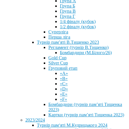
Група А
Група Б
Група В
Група Г
1/4 фіналу (кубок)
1/2 фіналу (кубок)
Суперліга
Перша ліга
Турнір пам’яті В.Тищенко 2023
Регламент (турнір В.Тищенко)
Бомбардири (М.Білого/26)
Gold Cup
Silver Cup
Груповий етап
«А»
«В»
«С»
«D»
«Е»
«F»
Бомбардири (турнір пам’яті Тищенка
2023)
Картки (турнір пам’яті Тищенка 2023)
2023/2024
⁨Турнір пам‘яті М.Кудрицького 2024