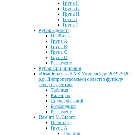
Група F
Група G
Група H
Група I
Група J
Кубок Єдності
Плей-офф
Група А
Група В
Група С
Група D
Регламент
Кубок Придніпров’я
«Чемпіонат — ХХХ Универсіади 2019-2020
р.р. Дніпропетровської області з футболу
серед студентів»
Таблиця
Календар
Дискваліфікації
Бомбардири
Регламент
Пам`яті М. Білого
Плей-офф
Група А
Таблиця