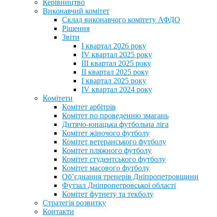
Керівництво
Виконавчий комітет
Склад виконавчого комітету АФДО
Рішення
Звіти
I квартал 2026 року
IV квартал 2025 року
III квартал 2025 року
II квартал 2025 року
I квартал 2025 року
IV квартал 2024 року
Комітети
Комітет арбітрів
Комітет по проведенню змагань
Дитячо-юнацька футбольна ліга
Комітет жіночого футболу
Комітет ветеранського футболу
Комітет пляжного футболу
Комітет студентського футболу
Комітет масового футболу
Обʼєднання тренерів Дніпропетровщини
Футзал Дніпропетровської області
Комітет футнету та текболу
Стратегія розвитку
Контакти