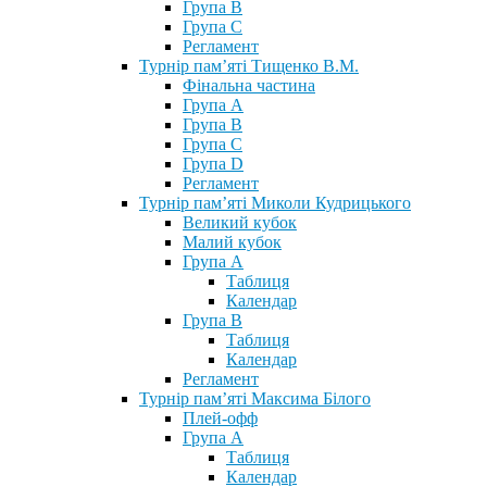
Група В
Група С
Регламент
Турнір пам’яті Тищенко В.М.
Фінальна частина
Група А
Група В
Група С
Група D
Регламент
Турнір пам’яті Миколи Кудрицького
Великий кубок
Малий кубок
Група А
Таблиця
Календар
Група В
Таблиця
Календар
Регламент
Турнір пам’яті Максима Білого
Плей-офф
Група А
Таблиця
Календар