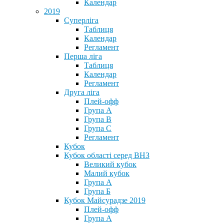
Календар
2019
Суперліга
Таблиця
Календар
Регламент
Перша ліга
Таблиця
Календар
Регламент
Друга ліга
Плей-офф
Група А
Група В
Група С
Регламент
Кубок
Кубок області серед ВНЗ
Великий кубок
Малий кубок
Група А
Група Б
Кубок Майсурадзе 2019
Плей-офф
Група А