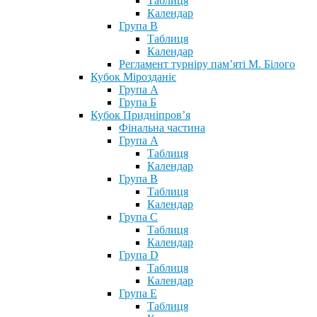
Таблиця
Календар
Група В
Таблиця
Календар
Регламент турніру пам’яті М. Білого
Кубок Мірозданіє
Група А
Група Б
Кубок Придніпров’я
Фінальна частина
Група А
Таблиця
Календар
Група В
Таблиця
Календар
Група С
Таблиця
Календар
Група D
Таблиця
Календар
Група Е
Таблиця