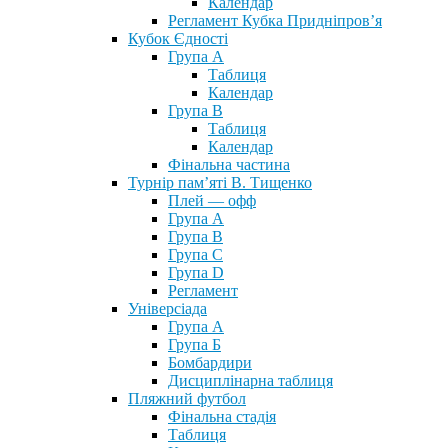
Календар
Регламент Кубка Придніпров’я
Кубок Єдності
Група А
Таблиця
Календар
Група В
Таблиця
Календар
Фінальна частина
Турнір пам’яті В. Тищенко
Плей — офф
Група А
Група B
Група С
Група D
Регламент
Універсіада
Група А
Група Б
Бомбардири
Дисциплінарна таблиця
Пляжний футбол
Фінальна стадія
Таблиця