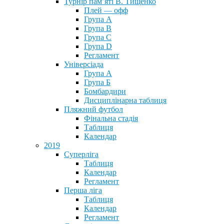
Турнір пам’яті В. Тищенко
Плей — офф
Група А
Група B
Група С
Група D
Регламент
Універсіада
Група А
Група Б
Бомбардири
Дисциплінарна таблиця
Пляжний футбол
Фінальна стадія
Таблиця
Календар
2019
Суперліга
Таблиця
Календар
Регламент
Перша ліга
Таблиця
Календар
Регламент