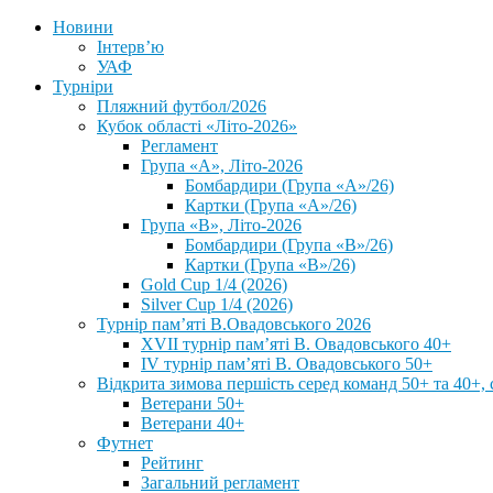
Новини
Інтерв’ю
УАФ
Турніри
Пляжний футбол/2026
Кубок області «Літо-2026»
Регламент
Група «А», Літо-2026
Бомбардири (Група «А»/26)
Картки (Група «А»/26)
Група «В», Літо-2026
Бомбардири (Група «В»/26)
Картки (Група «В»/26)
Gold Cup 1/4 (2026)
Silver Cup 1/4 (2026)
Турнір пам’яті В.Овадовського 2026
XVII турнір пам’яті В. Овадовського 40+
IV турнір пам’яті В. Овадовського 50+
Відкрита зимова першість серед команд 50+ та 40+, 
Ветерани 50+
Ветерани 40+
Футнет
Рейтинг
Загальний регламент