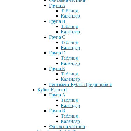
Фінальна частина
Група А
Таблиця
Календар
Група В
Таблиця
Календар
Група С
Таблиця
Календар
Група D
Таблиця
Календар
Група Е
Таблиця
Календар
Регламент Кубка Придніпров’я
Кубок Єдності
Група А
Таблиця
Календар
Група В
Таблиця
Календар
Фінальна частина