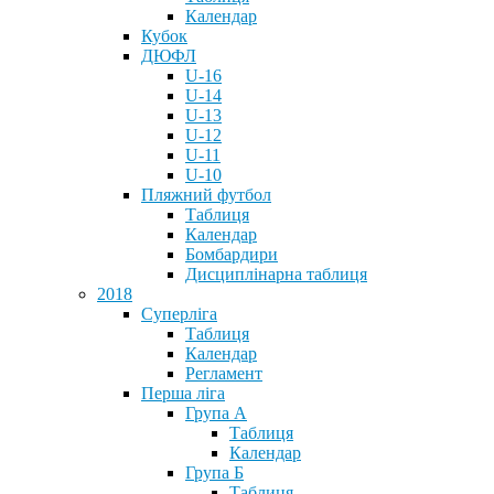
Календар
Кубок
ДЮФЛ
U-16
U-14
U-13
U-12
U-11
U-10
Пляжний футбол
Таблиця
Календар
Бомбардири
Дисциплінарна таблиця
2018
Суперліга
Таблиця
Календар
Регламент
Перша ліга
Група А
Таблиця
Календар
Група Б
Таблиця