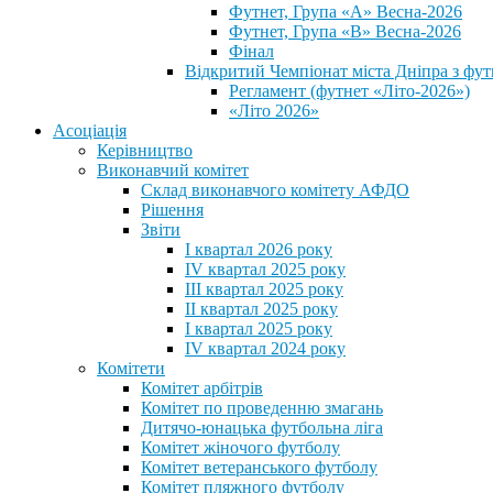
Футнет, Група «А» Весна-2026
Футнет, Група «В» Весна-2026
Фінал
Відкритий Чемпіонат міста Дніпра з фут
Регламент (футнет «Літо-2026»)
«Літо 2026»
Асоціація
Керівництво
Виконавчий комітет
Склад виконавчого комітету АФДО
Рішення
Звіти
I квартал 2026 року
IV квартал 2025 року
III квартал 2025 року
II квартал 2025 року
I квартал 2025 року
IV квартал 2024 року
Комітети
Комітет арбітрів
Комітет по проведенню змагань
Дитячо-юнацька футбольна ліга
Комітет жіночого футболу
Комітет ветеранського футболу
Комітет пляжного футболу