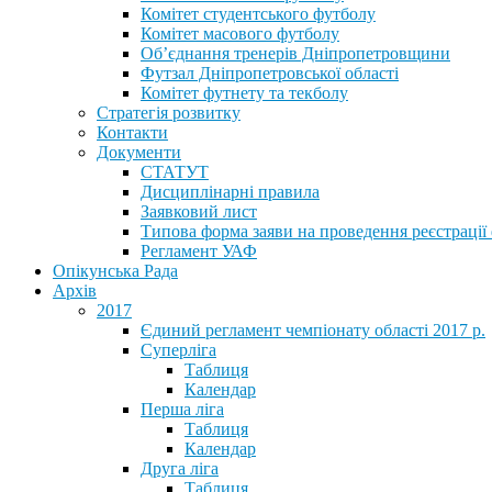
Комітет студентського футболу
Комітет масового футболу
Обʼєднання тренерів Дніпропетровщини
Футзал Дніпропетровської області
Комітет футнету та текболу
Стратегія розвитку
Контакти
Документи
СТАТУТ
Дисциплінарні правила
Заявковий лист
Типова форма заяви на проведення реєстрації
Регламент УАФ
Опікунська Рада
Архів
2017
Єдиний регламент чемпіонату області 2017 р.
Суперліга
Таблиця
Календар
Перша ліга
Таблиця
Календар
Друга ліга
Таблиця