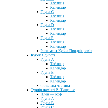
Таблиця
Календар
Група С
Таблиця
Календар
Група D
Таблиця
Календар
Група Е
Таблиця
Календар
Регламент Кубка Придніпров’я
Кубок Єдності
Група А
Таблиця
Календар
Група В
Таблиця
Календар
Фінальна частина
Турнір пам’яті В. Тищенко
Плей — офф
Група А
Група B
Група С