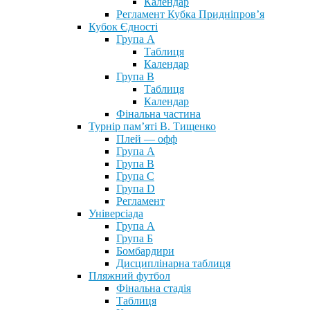
Календар
Регламент Кубка Придніпров’я
Кубок Єдності
Група А
Таблиця
Календар
Група В
Таблиця
Календар
Фінальна частина
Турнір пам’яті В. Тищенко
Плей — офф
Група А
Група B
Група С
Група D
Регламент
Універсіада
Група А
Група Б
Бомбардири
Дисциплінарна таблиця
Пляжний футбол
Фінальна стадія
Таблиця