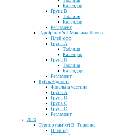
Таблиця
Календар
Група В
Таблиця
Календар
Регламент
Турнір пам’яті Максима Білого
Плей-офф
Група А
Таблиця
Календар
Група В
Таблица
Календарь
Регламент
Кубок Єдності
Фінальна частина
Група А
Група В
Група С
Група D
Регламент
2020
Турнир пам’яті В. Тищенка
Плей-оф