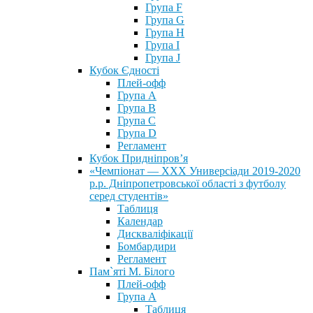
Група F
Група G
Група H
Група I
Група J
Кубок Єдності
Плей-офф
Група А
Група В
Група С
Група D
Регламент
Кубок Придніпров’я
«Чемпіонат — ХХХ Универсіади 2019-2020
р.р. Дніпропетровської області з футболу
серед студентів»
Таблиця
Календар
Дискваліфікації
Бомбардири
Регламент
Пам`яті М. Білого
Плей-офф
Група А
Таблиця