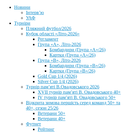
Новини
Інтерв’ю
УАФ
Турніри
Пляжний футбол/2026
Кубок області «Літо-2026»
Регламент
Група «А», Літо-2026
Бомбардири (Група «А»/26)
Картки (Група «А»/26)
Група «В», Літо-2026
Бомбардири (Група «В»/26)
Картки (Група «В»/26)
Gold Cup 1/4 (2026)
Silver Cup 1/4 (2026)
Турнір пам’яті В.Овадовського 2026
XVII турнір пам’яті В. Овадовського 40+
IV турнір пам’яті В. Овадовського 50+
Відкрита зимова першість серед команд 50+ та
40+, сезон 25/26
Ветерани 50+
Ветерани 40+
Футнет
Рейтинг