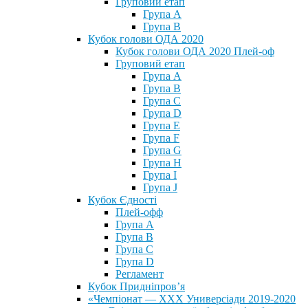
Груповий етап
Група А
Група В
Кубок голови ОДА 2020
Кубок голови ОДА 2020 Плей-оф
Груповий етап
Група A
Група B
Група C
Група D
Група E
Група F
Група G
Група H
Група I
Група J
Кубок Єдності
Плей-офф
Група А
Група В
Група С
Група D
Регламент
Кубок Придніпров’я
«Чемпіонат — ХХХ Универсіади 2019-2020