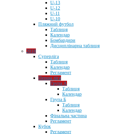
U-13
U-12
U-11
U-10
Пляжний футбол
Таблиця
Календар
Бомбардири
Дисциплінарна таблиця
2018
Суперліга
Таблиця
Календар
Регламент
Перша ліга
Група А
Таблиця
Календар
Група Б
Таблиця
Календар
Фінальна частина
Регламент
Кубок
Регламент