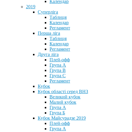
Календар
2019
Суперліга
Таблиця
Календар
Регламент
Перша ліга
Таблиця
Календар
Регламент
Друга ліга
Плей-офф
Група А
Група В
Група С
Регламент
Кубок
Кубок області серед ВНЗ
Великий кубок
Малий кубок
Група А
Група Б
Кубок Майсурадзе 2019
Плей-офф
Група А