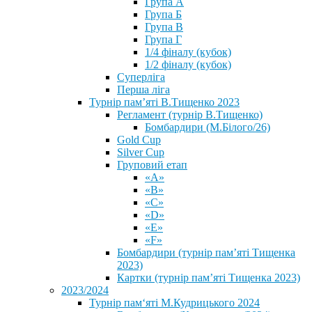
Група А
Група Б
Група В
Група Г
1/4 фіналу (кубок)
1/2 фіналу (кубок)
Суперліга
Перша ліга
Турнір пам’яті В.Тищенко 2023
Регламент (турнір В.Тищенко)
Бомбардири (М.Білого/26)
Gold Cup
Silver Cup
Груповий етап
«А»
«В»
«С»
«D»
«Е»
«F»
Бомбардири (турнір пам’яті Тищенка
2023)
Картки (турнір пам’яті Тищенка 2023)
2023/2024
⁨Турнір пам‘яті М.Кудрицького 2024