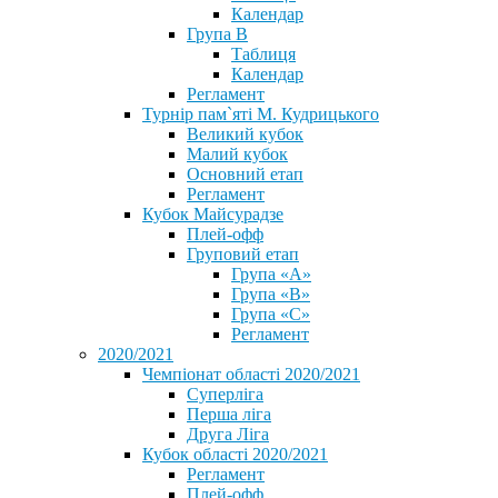
Календар
Група В
Таблиця
Календар
Регламент
Турнір пам`яті М. Кудрицького
Великий кубок
Малий кубок
Основний етап
Регламент
Кубок Майсурадзе
Плей-офф
Груповий етап
Група «А»
Група «B»
Група «C»
Регламент
2020/2021
Чемпіонат області 2020/2021
Суперліга
Перша ліга
Друга Ліга
Кубок області 2020/2021
Регламент
Плей-офф