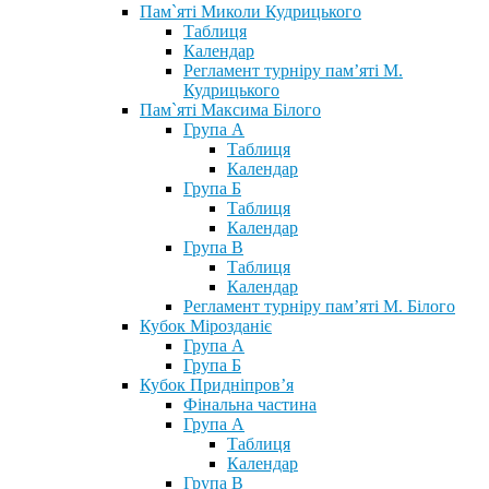
Пам`яті Миколи Кудрицького
Таблиця
Календар
Регламент турніру пам’яті М.
Кудрицького
Пам`яті Максима Білого
Група А
Таблиця
Календар
Група Б
Таблиця
Календар
Група В
Таблиця
Календар
Регламент турніру пам’яті М. Білого
Кубок Мірозданіє
Група А
Група Б
Кубок Придніпров’я
Фінальна частина
Група А
Таблиця
Календар
Група В