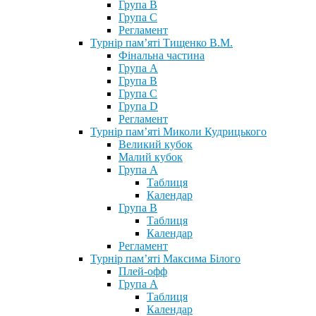
Група В
Група С
Регламент
Турнір пам’яті Тищенко В.М.
Фінальна частина
Група А
Група В
Група С
Група D
Регламент
Турнір пам’яті Миколи Кудрицького
Великий кубок
Малий кубок
Група А
Таблиця
Календар
Група В
Таблиця
Календар
Регламент
Турнір пам’яті Максима Білого
Плей-офф
Група А
Таблиця
Календар