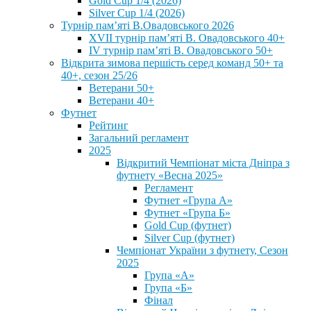
Gold Cup 1/4 (2026)
Silver Cup 1/4 (2026)
Турнір пам’яті В.Овадовського 2026
XVII турнір пам’яті В. Овадовського 40+
IV турнір пам’яті В. Овадовського 50+
Відкрита зимова першість серед команд 50+ та
40+, сезон 25/26
Ветерани 50+
Ветерани 40+
Футнет
Рейтинг
Загальний регламент
2025
Відкритий Чемпіонат міста Дніпра з
футнету «Весна 2025»
Регламент
Футнет «Група А»
Футнет «Група Б»
Gold Cup (футнет)
Silver Cup (футнет)
Чемпіонат України з футнету, Сезон
2025
Група «А»
Група «Б»
Фінал