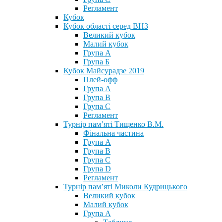
Регламент
Кубок
Кубок області серед ВНЗ
Великий кубок
Малий кубок
Група А
Група Б
Кубок Майсурадзе 2019
Плей-офф
Група А
Група В
Група С
Регламент
Турнір пам’яті Тищенко В.М.
Фінальна частина
Група А
Група В
Група С
Група D
Регламент
Турнір пам’яті Миколи Кудрицького
Великий кубок
Малий кубок
Група А