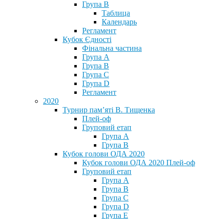
Група В
Таблица
Календарь
Регламент
Кубок Єдності
Фінальна частина
Група А
Група В
Група С
Група D
Регламент
2020
Турнир пам’яті В. Тищенка
Плей-оф
Груповий етап
Група А
Група В
Кубок голови ОДА 2020
Кубок голови ОДА 2020 Плей-оф
Груповий етап
Група A
Група B
Група C
Група D
Група E