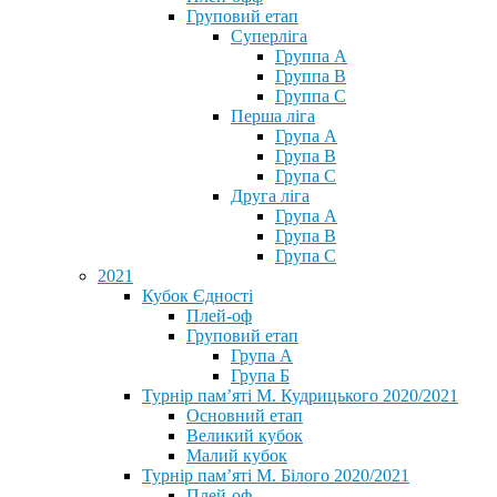
Груповий етап
Суперліга
Группа A
Группа B
Группа C
Перша ліга
Група A
Група B
Група C
Друга ліга
Група A
Група B
Група C
2021
Кубок Єдності
Плей-оф
Груповий етап
Група А
Група Б
Турнір пам’яті М. Кудрицького 2020/2021
Основний етап
Великий кубок
Малий кубок
Турнір пам’яті М. Білого 2020/2021
Плей-оф