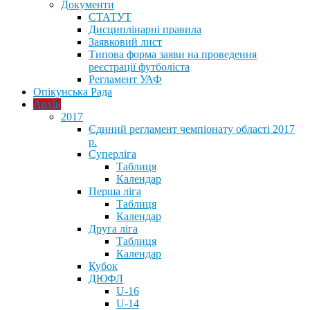
Документи
СТАТУТ
Дисциплінарні правила
Заявковий лист
Типова форма заяви на проведення
реєстрації футболіста
Регламент УАФ
Опікунська Рада
Архів
2017
Єдиний регламент чемпіонату області 2017
р.
Суперліга
Таблиця
Календар
Перша ліга
Таблиця
Календар
Друга ліга
Таблиця
Календар
Кубок
ДЮФЛ
U-16
U-14