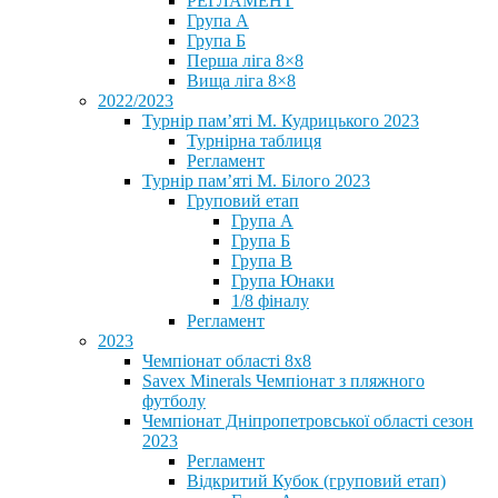
РЕГЛАМЕНТ
Група А
Група Б
Перша ліга 8×8
Вища ліга 8×8
2022/2023
Турнір пам’яті М. Кудрицького 2023
Турнірна таблиця
Регламент
Турнір пам’яті М. Білого 2023
Груповий етап
Група А
Група Б
Група В
Група Юнаки
1/8 фіналу
Регламент
2023
Чемпіонат області 8х8
Savex Minerals Чемпіонат з пляжного
футболу
Чемпіонат Дніпропетровської області сезон
2023
Регламент
Відкритий Кубок (груповий етап)