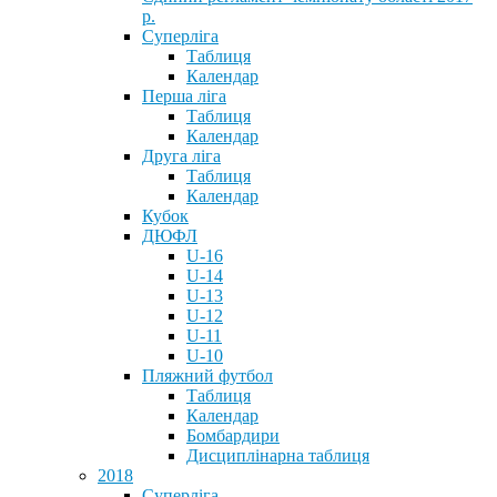
р.
Суперліга
Таблиця
Календар
Перша ліга
Таблиця
Календар
Друга ліга
Таблиця
Календар
Кубок
ДЮФЛ
U-16
U-14
U-13
U-12
U-11
U-10
Пляжний футбол
Таблиця
Календар
Бомбардири
Дисциплінарна таблиця
2018
Суперліга