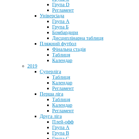
Група D
Регламент
Універсіада
Група А
Група Б
Бомбардири
Дисциплінарна таблиця
Пляжний футбол
Фінальна стадія
Таблиця
Календар
2019
Суперліга
Таблиця
Календар
Регламент
Перша ліга
Таблиця
Календар
Регламент
Друга ліга
Плей-офф
Група А
Група В
Група С