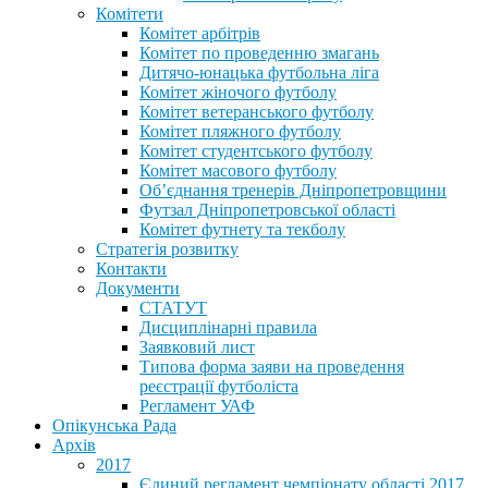
Комітети
Комітет арбітрів
Комітет по проведенню змагань
Дитячо-юнацька футбольна ліга
Комітет жіночого футболу
Комітет ветеранського футболу
Комітет пляжного футболу
Комітет студентського футболу
Комітет масового футболу
Обʼєднання тренерів Дніпропетровщини
Футзал Дніпропетровської області
Комітет футнету та текболу
Стратегія розвитку
Контакти
Документи
СТАТУТ
Дисциплінарні правила
Заявковий лист
Типова форма заяви на проведення
реєстрації футболіста
Регламент УАФ
Опікунська Рада
Архів
2017
Єдиний регламент чемпіонату області 2017