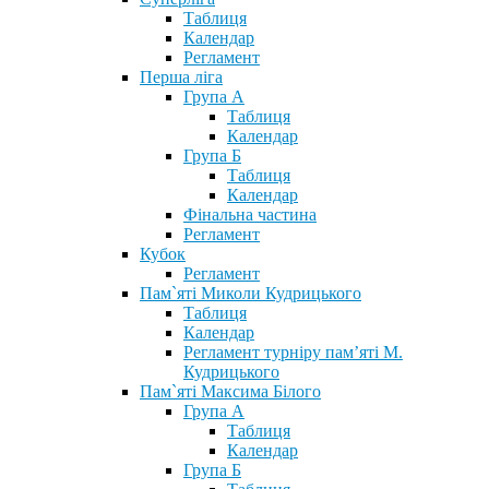
Таблиця
Календар
Регламент
Перша ліга
Група А
Таблиця
Календар
Група Б
Таблиця
Календар
Фінальна частина
Регламент
Кубок
Регламент
Пам`яті Миколи Кудрицького
Таблиця
Календар
Регламент турніру пам’яті М.
Кудрицького
Пам`яті Максима Білого
Група А
Таблиця
Календар
Група Б