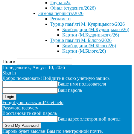
Група «2»
Фінал (студенти/2026)
⁨Зимова першість/2026⁩
Регламент
Турнір пам’яті М. Кудрицького/2026
Бомбардири (М.Кудрицького/26)
Картки (М.Кудрицького/26)
Турнір пам’яті М. Білого/2026
Бомбардири (М.Білого/26)
Картки (М.Білого/26)
Поиск
Понедельник, Август 10, 2026
Sign in
Добро пожаловать! Войдите в свою учётную запись
Ваше имя пользователя
Ваш пароль
Forgot your password? Get help
Password recovery
Восстановите свой пароль
Ваш адрес электронной почты
Пароль будет выслан Вам по электронной почте.