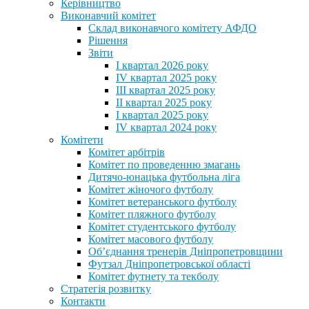
Керівництво
Виконавчий комітет
Склад виконавчого комітету АФДО
Рішення
Звіти
I квартал 2026 року
IV квартал 2025 року
III квартал 2025 року
II квартал 2025 року
I квартал 2025 року
IV квартал 2024 року
Комітети
Комітет арбітрів
Комітет по проведенню змагань
Дитячо-юнацька футбольна ліга
Комітет жіночого футболу
Комітет ветеранського футболу
Комітет пляжного футболу
Комітет студентського футболу
Комітет масового футболу
Обʼєднання тренерів Дніпропетровщини
Футзал Дніпропетровської області
Комітет футнету та текболу
Стратегія розвитку
Контакти