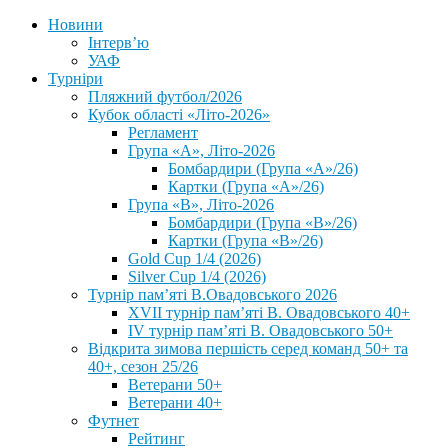
Новини
Інтерв’ю
УАФ
Турніри
Пляжний футбол/2026
Кубок області «Літо-2026»
Регламент
Група «А», Літо-2026
Бомбардири (Група «А»/26)
Картки (Група «А»/26)
Група «В», Літо-2026
Бомбардири (Група «В»/26)
Картки (Група «В»/26)
Gold Cup 1/4 (2026)
Silver Cup 1/4 (2026)
Турнір пам’яті В.Овадовського 2026
XVII турнір пам’яті В. Овадовського 40+
IV турнір пам’яті В. Овадовського 50+
Відкрита зимова першість серед команд 50+ та
40+, сезон 25/26
Ветерани 50+
Ветерани 40+
Футнет
Рейтинг