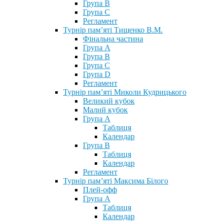
Група В
Група С
Регламент
Турнір пам’яті Тищенко В.М.
Фінальна частина
Група А
Група В
Група С
Група D
Регламент
Турнір пам’яті Миколи Кудрицького
Великий кубок
Малий кубок
Група А
Таблиця
Календар
Група В
Таблиця
Календар
Регламент
Турнір пам’яті Максима Білого
Плей-офф
Група А
Таблиця
Календар