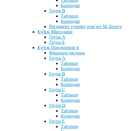
Таблиця
Календар
Група В
Таблиця
Календар
Регламент турніру пам’яті М. Білого
Кубок Мірозданіє
Група А
Група Б
Кубок Придніпров’я
Фінальна частина
Група А
Таблиця
Календар
Група В
Таблиця
Календар
Група С
Таблиця
Календар
Група D
Таблиця
Календар
Група Е
Таблиця