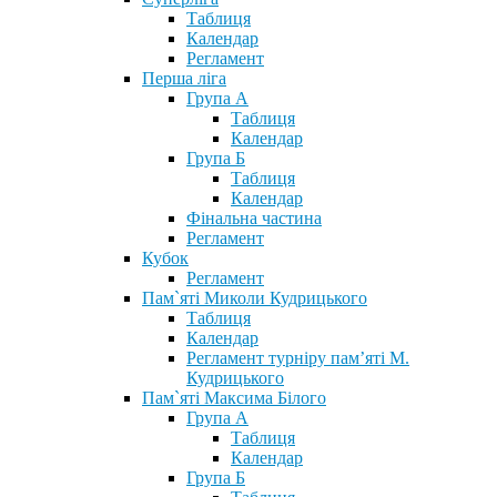
Таблиця
Календар
Регламент
Перша ліга
Група А
Таблиця
Календар
Група Б
Таблиця
Календар
Фінальна частина
Регламент
Кубок
Регламент
Пам`яті Миколи Кудрицького
Таблиця
Календар
Регламент турніру пам’яті М.
Кудрицького
Пам`яті Максима Білого
Група А
Таблиця
Календар
Група Б