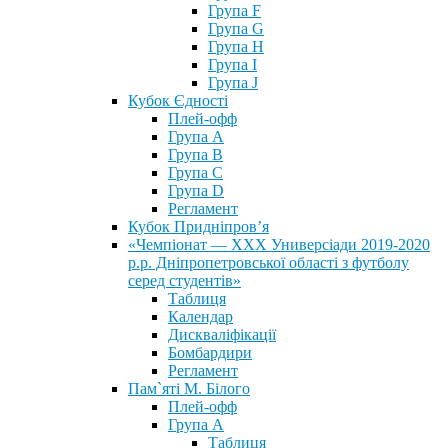
Група F
Група G
Група H
Група I
Група J
Кубок Єдності
Плей-офф
Група А
Група В
Група С
Група D
Регламент
Кубок Придніпров’я
«Чемпіонат — ХХХ Универсіади 2019-2020
р.р. Дніпропетровської області з футболу
серед студентів»
Таблиця
Календар
Дискваліфікації
Бомбардири
Регламент
Пам`яті М. Білого
Плей-офф
Група А
Таблиця