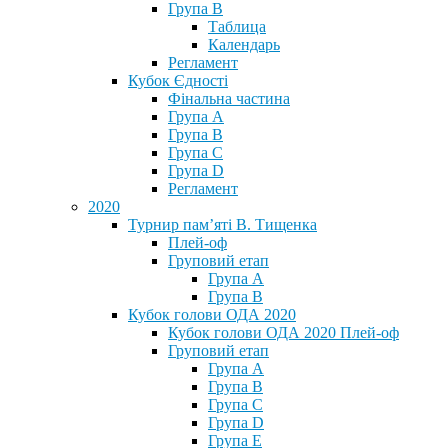
Група В
Таблица
Календарь
Регламент
Кубок Єдності
Фінальна частина
Група А
Група В
Група С
Група D
Регламент
2020
Турнир пам’яті В. Тищенка
Плей-оф
Груповий етап
Група А
Група В
Кубок голови ОДА 2020
Кубок голови ОДА 2020 Плей-оф
Груповий етап
Група A
Група B
Група C
Група D
Група E