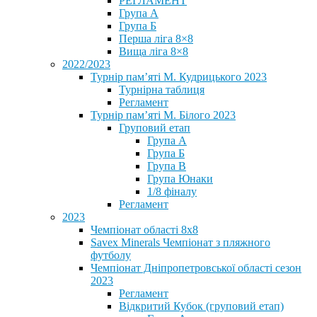
РЕГЛАМЕНТ
Група А
Група Б
Перша ліга 8×8
Вища ліга 8×8
2022/2023
Турнір пам’яті М. Кудрицького 2023
Турнірна таблиця
Регламент
Турнір пам’яті М. Білого 2023
Груповий етап
Група А
Група Б
Група В
Група Юнаки
1/8 фіналу
Регламент
2023
Чемпіонат області 8х8
Savex Minerals Чемпіонат з пляжного
футболу
Чемпіонат Дніпропетровської області сезон
2023
Регламент
Відкритий Кубок (груповий етап)