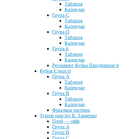
Таблиця
Календар
Група С
Таблиця
Календар
Група D
Таблиця
Календар
Група Е
Таблиця
Календар
Регламент Кубка Придніпров’я
Кубок Єдності
Група А
Таблиця
Календар
Група В
Таблиця
Календар
Фінальна частина
Турнір пам’яті В. Тищенко
Плей — офф
Група А
Група B
Група С