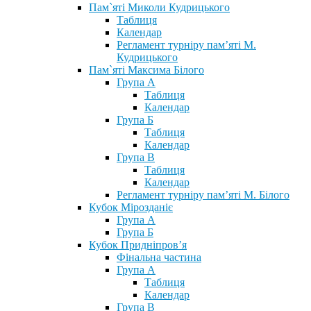
Пам`яті Миколи Кудрицького
Таблиця
Календар
Регламент турніру пам’яті М.
Кудрицького
Пам`яті Максима Білого
Група А
Таблиця
Календар
Група Б
Таблиця
Календар
Група В
Таблиця
Календар
Регламент турніру пам’яті М. Білого
Кубок Мірозданіє
Група А
Група Б
Кубок Придніпров’я
Фінальна частина
Група А
Таблиця
Календар
Група В