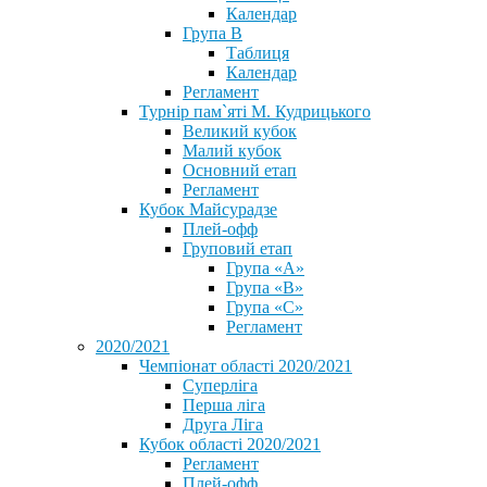
Календар
Група В
Таблиця
Календар
Регламент
Турнір пам`яті М. Кудрицького
Великий кубок
Малий кубок
Основний етап
Регламент
Кубок Майсурадзе
Плей-офф
Груповий етап
Група «А»
Група «B»
Група «C»
Регламент
2020/2021
Чемпіонат області 2020/2021
Суперліга
Перша ліга
Друга Ліга
Кубок області 2020/2021
Регламент
Плей-офф