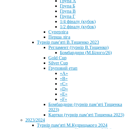
Група А
Група Б
Група В
Група Г
1/4 фіналу (кубок)
1/2 фіналу (кубок)
Суперліга
Перша ліга
Турнір пам’яті В.Тищенко 2023
Регламент (турнір В.Тищенко)
Бомбардири (М.Білого/26)
Gold Cup
Silver Cup
Груповий етап
«А»
«В»
«С»
«D»
«Е»
«F»
Бомбардири (турнір пам’яті Тищенка
2023)
Картки (турнір пам’яті Тищенка 2023)
2023/2024
⁨Турнір пам‘яті М.Кудрицького 2024