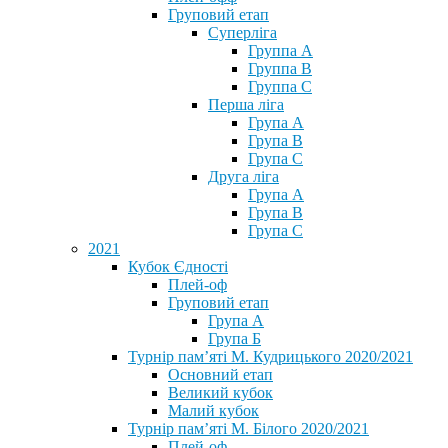
Груповий етап
Суперліга
Группа A
Группа B
Группа C
Перша ліга
Група A
Група B
Група C
Друга ліга
Група A
Група B
Група C
2021
Кубок Єдності
Плей-оф
Груповий етап
Група А
Група Б
Турнір пам’яті М. Кудрицького 2020/2021
Основний етап
Великий кубок
Малий кубок
Турнір пам’яті М. Білого 2020/2021
Плей-оф