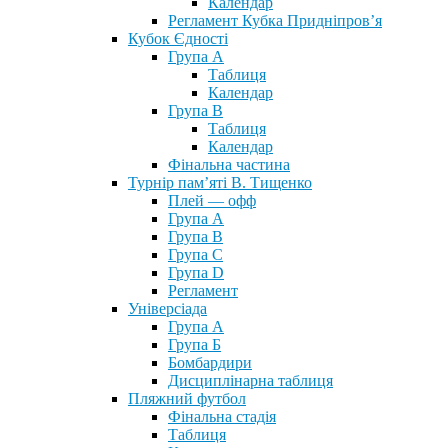
Календар
Регламент Кубка Придніпров’я
Кубок Єдності
Група А
Таблиця
Календар
Група В
Таблиця
Календар
Фінальна частина
Турнір пам’яті В. Тищенко
Плей — офф
Група А
Група B
Група С
Група D
Регламент
Універсіада
Група А
Група Б
Бомбардири
Дисциплінарна таблиця
Пляжний футбол
Фінальна стадія
Таблиця