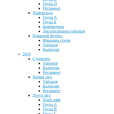
Група D
Регламент
Універсіада
Група А
Група Б
Бомбардири
Дисциплінарна таблиця
Пляжний футбол
Фінальна стадія
Таблиця
Календар
2019
Суперліга
Таблиця
Календар
Регламент
Перша ліга
Таблиця
Календар
Регламент
Друга ліга
Плей-офф
Група А
Група В
Група С