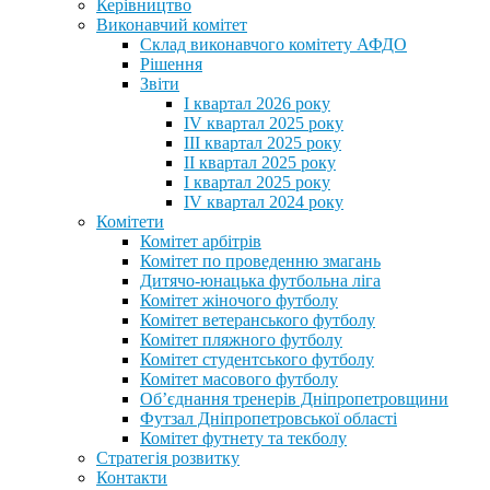
Керівництво
Виконавчий комітет
Склад виконавчого комітету АФДО
Рішення
Звіти
I квартал 2026 року
IV квартал 2025 року
III квартал 2025 року
II квартал 2025 року
I квартал 2025 року
IV квартал 2024 року
Комітети
Комітет арбітрів
Комітет по проведенню змагань
Дитячо-юнацька футбольна ліга
Комітет жіночого футболу
Комітет ветеранського футболу
Комітет пляжного футболу
Комітет студентського футболу
Комітет масового футболу
Обʼєднання тренерів Дніпропетровщини
Футзал Дніпропетровської області
Комітет футнету та текболу
Стратегія розвитку
Контакти