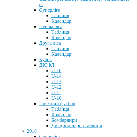
р.
Суперліга
Таблиця
Календар
Перша ліга
Таблиця
Календар
Друга ліга
Таблиця
Календар
Кубок
ДЮФЛ
U-16
U-14
U-13
U-12
U-11
U-10
Пляжний футбол
Таблиця
Календар
Бомбардири
Дисциплінарна таблиця
2018
Суперліга