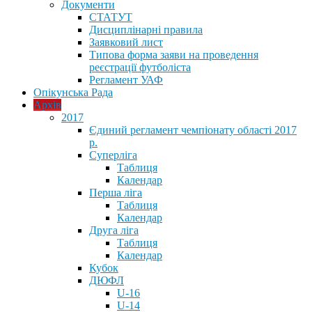
Документи
СТАТУТ
Дисциплінарні правила
Заявковий лист
Типова форма заяви на проведення
реєстрації футболіста
Регламент УАФ
Опікунська Рада
Архів
2017
Єдиний регламент чемпіонату області 2017
р.
Суперліга
Таблиця
Календар
Перша ліга
Таблиця
Календар
Друга ліга
Таблиця
Календар
Кубок
ДЮФЛ
U-16
U-14