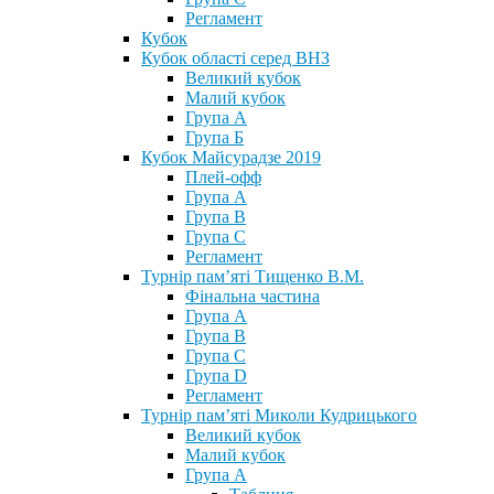
Регламент
Кубок
Кубок області серед ВНЗ
Великий кубок
Малий кубок
Група А
Група Б
Кубок Майсурадзе 2019
Плей-офф
Група А
Група В
Група С
Регламент
Турнір пам’яті Тищенко В.М.
Фінальна частина
Група А
Група В
Група С
Група D
Регламент
Турнір пам’яті Миколи Кудрицького
Великий кубок
Малий кубок
Група А