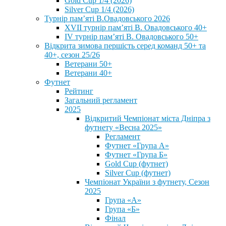
Gold Cup 1/4 (2026)
Silver Cup 1/4 (2026)
Турнір пам’яті В.Овадовського 2026
XVII турнір пам’яті В. Овадовського 40+
IV турнір пам’яті В. Овадовського 50+
Відкрита зимова першість серед команд 50+ та
40+, сезон 25/26
Ветерани 50+
Ветерани 40+
Футнет
Рейтинг
Загальний регламент
2025
Відкритий Чемпіонат міста Дніпра з
футнету «Весна 2025»
Регламент
Футнет «Група А»
Футнет «Група Б»
Gold Cup (футнет)
Silver Cup (футнет)
Чемпіонат України з футнету, Сезон
2025
Група «А»
Група «Б»
Фінал