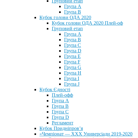
Груповий етап
Група А
Група В
Кубок голови ОДА 2020
Кубок голови ОДА 2020 Плей-оф
Груповий етап
Група A
Група B
Група C
Група D
Група E
Група F
Група G
Група H
Група I
Група J
Кубок Єдності
Плей-офф
Група А
Група В
Група С
Група D
Регламент
Кубок Придніпров’я
«Чемпіонат — ХХХ Универсіади 2019-2020