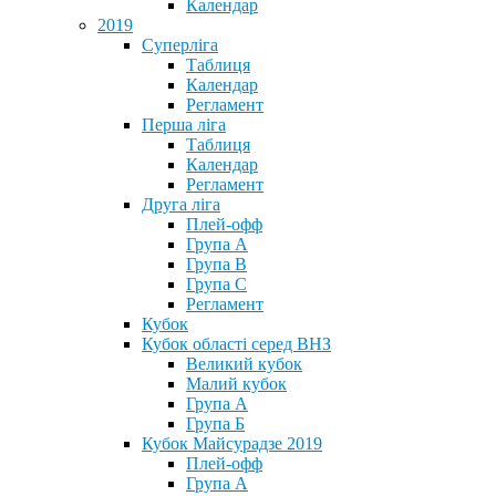
Календар
2019
Суперліга
Таблиця
Календар
Регламент
Перша ліга
Таблиця
Календар
Регламент
Друга ліга
Плей-офф
Група А
Група В
Група С
Регламент
Кубок
Кубок області серед ВНЗ
Великий кубок
Малий кубок
Група А
Група Б
Кубок Майсурадзе 2019
Плей-офф
Група А