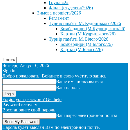
Група «2»
Фінал (студенти/2026)
⁨Зимова першість/2026⁩
Регламент
Турнір пам’яті М. Кудрицького/2026
Бомбардири (М.Кудрицького/26)
Картки (М.Кудрицького/26)
Турнір пам’яті М. Білого/2026
Бомбардири (М.Білого/26)
Картки (М.Білого/26)
Поиск
Четверг, Август 6, 2026
Sign in
Добро пожаловать! Войдите в свою учётную запись
Ваше имя пользователя
Ваш пароль
Forgot your password? Get help
Password recovery
Восстановите свой пароль
Ваш адрес электронной почты
Пароль будет выслан Вам по электронной почте.