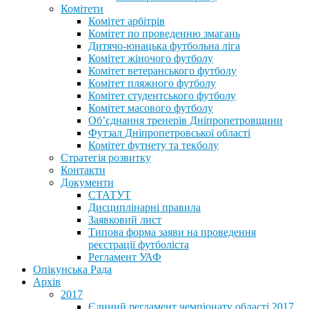
Комітети
Комітет арбітрів
Комітет по проведенню змагань
Дитячо-юнацька футбольна ліга
Комітет жіночого футболу
Комітет ветеранського футболу
Комітет пляжного футболу
Комітет студентського футболу
Комітет масового футболу
Обʼєднання тренерів Дніпропетровщини
Футзал Дніпропетровської області
Комітет футнету та текболу
Стратегія розвитку
Контакти
Документи
СТАТУТ
Дисциплінарні правила
Заявковий лист
Типова форма заяви на проведення
реєстрації футболіста
Регламент УАФ
Опікунська Рада
Архів
2017
Єдиний регламент чемпіонату області 2017