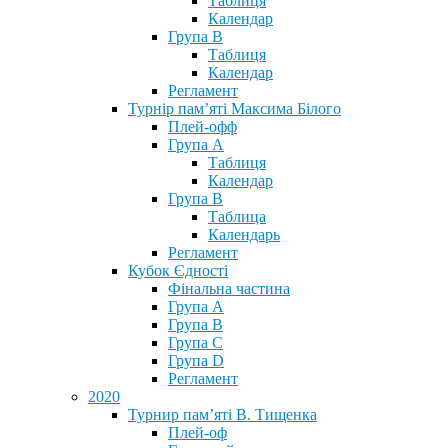
Таблиця
Календар
Група В
Таблиця
Календар
Регламент
Турнір пам’яті Максима Білого
Плей-офф
Група А
Таблиця
Календар
Група В
Таблица
Календарь
Регламент
Кубок Єдності
Фінальна частина
Група А
Група В
Група С
Група D
Регламент
2020
Турнир пам’яті В. Тищенка
Плей-оф