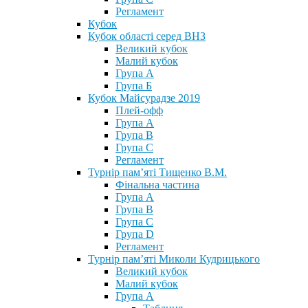
Регламент
Кубок
Кубок області серед ВНЗ
Великий кубок
Малий кубок
Група А
Група Б
Кубок Майсурадзе 2019
Плей-офф
Група А
Група В
Група С
Регламент
Турнір пам’яті Тищенко В.М.
Фінальна частина
Група А
Група В
Група С
Група D
Регламент
Турнір пам’яті Миколи Кудрицького
Великий кубок
Малий кубок
Група А