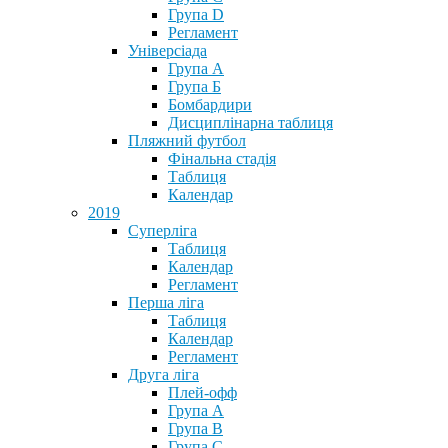
Група D
Регламент
Універсіада
Група А
Група Б
Бомбардири
Дисциплінарна таблиця
Пляжний футбол
Фінальна стадія
Таблиця
Календар
2019
Суперліга
Таблиця
Календар
Регламент
Перша ліга
Таблиця
Календар
Регламент
Друга ліга
Плей-офф
Група А
Група В
Група С