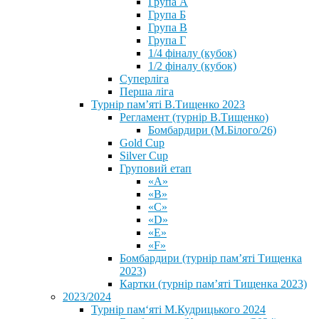
Група А
Група Б
Група В
Група Г
1/4 фіналу (кубок)
1/2 фіналу (кубок)
Суперліга
Перша ліга
Турнір пам’яті В.Тищенко 2023
Регламент (турнір В.Тищенко)
Бомбардири (М.Білого/26)
Gold Cup
Silver Cup
Груповий етап
«А»
«В»
«С»
«D»
«Е»
«F»
Бомбардири (турнір пам’яті Тищенка
2023)
Картки (турнір пам’яті Тищенка 2023)
2023/2024
⁨Турнір пам‘яті М.Кудрицького 2024