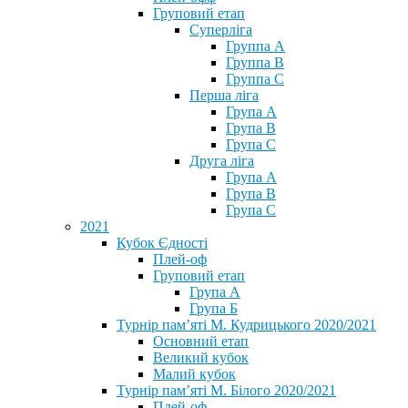
Груповий етап
Суперліга
Группа A
Группа B
Группа C
Перша ліга
Група A
Група B
Група C
Друга ліга
Група A
Група B
Група C
2021
Кубок Єдності
Плей-оф
Груповий етап
Група А
Група Б
Турнір пам’яті М. Кудрицького 2020/2021
Основний етап
Великий кубок
Малий кубок
Турнір пам’яті М. Білого 2020/2021
Плей-оф