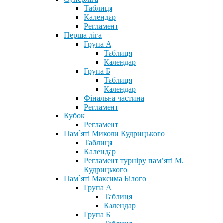
Таблиця
Календар
Регламент
Перша ліга
Група А
Таблиця
Календар
Група Б
Таблиця
Календар
Фінальна частина
Регламент
Кубок
Регламент
Пам`яті Миколи Кудрицького
Таблиця
Календар
Регламент турніру пам’яті М.
Кудрицького
Пам`яті Максима Білого
Група А
Таблиця
Календар
Група Б