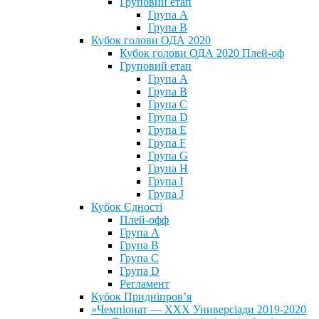
Груповий етап
Група А
Група В
Кубок голови ОДА 2020
Кубок голови ОДА 2020 Плей-оф
Груповий етап
Група A
Група B
Група C
Група D
Група E
Група F
Група G
Група H
Група I
Група J
Кубок Єдності
Плей-офф
Група А
Група В
Група С
Група D
Регламент
Кубок Придніпров’я
«Чемпіонат — ХХХ Универсіади 2019-2020