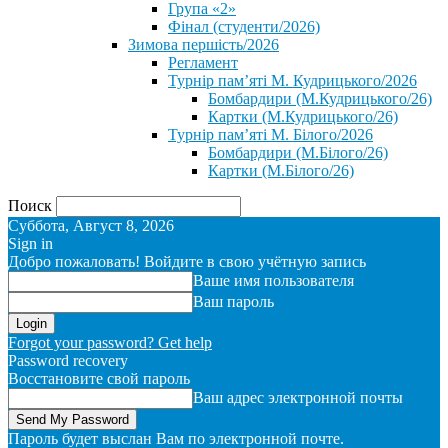
Група «2»
Фінал (студенти/2026)
⁨Зимова першість/2026⁩
Регламент
Турнір пам’яті М. Кудрицького/2026
Бомбардири (М.Кудрицького/26)
Картки (М.Кудрицького/26)
Турнір пам’яті М. Білого/2026
Бомбардири (М.Білого/26)
Картки (М.Білого/26)
Поиск
Суббота, Август 8, 2026
Sign in
Добро пожаловать! Войдите в свою учётную запись
Ваше имя пользователя
Ваш пароль
Forgot your password? Get help
Password recovery
Восстановите свой пароль
Ваш адрес электронной почты
Пароль будет выслан Вам по электронной почте.