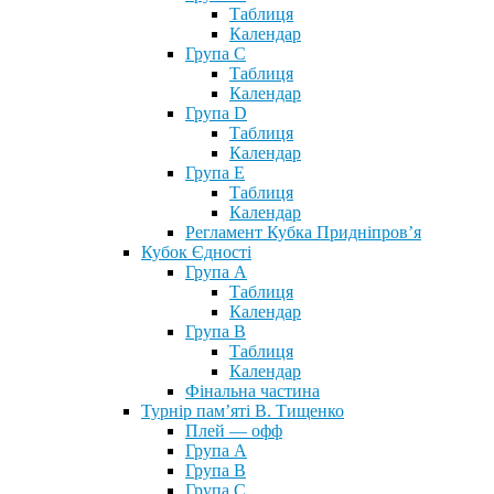
Таблиця
Календар
Група С
Таблиця
Календар
Група D
Таблиця
Календар
Група Е
Таблиця
Календар
Регламент Кубка Придніпров’я
Кубок Єдності
Група А
Таблиця
Календар
Група В
Таблиця
Календар
Фінальна частина
Турнір пам’яті В. Тищенко
Плей — офф
Група А
Група B
Група С