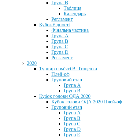
Група В
Таблица
Календарь
Регламент
Кубок Єдності
Фінальна частина
Група А
Група В
Група С
Група D
Регламент
2020
Турнир пам’яті В. Тищенка
Плей-оф
Груповий етап
Група А
Група В
Кубок голови ОДА 2020
Кубок голови ОДА 2020 Плей-оф
Груповий етап
Група A
Група B
Група C
Група D
Група E