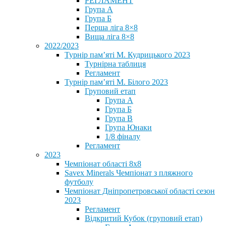
РЕГЛАМЕНТ
Група А
Група Б
Перша ліга 8×8
Вища ліга 8×8
2022/2023
Турнір пам’яті М. Кудрицького 2023
Турнірна таблиця
Регламент
Турнір пам’яті М. Білого 2023
Груповий етап
Група А
Група Б
Група В
Група Юнаки
1/8 фіналу
Регламент
2023
Чемпіонат області 8х8
Savex Minerals Чемпіонат з пляжного
футболу
Чемпіонат Дніпропетровської області сезон
2023
Регламент
Відкритий Кубок (груповий етап)