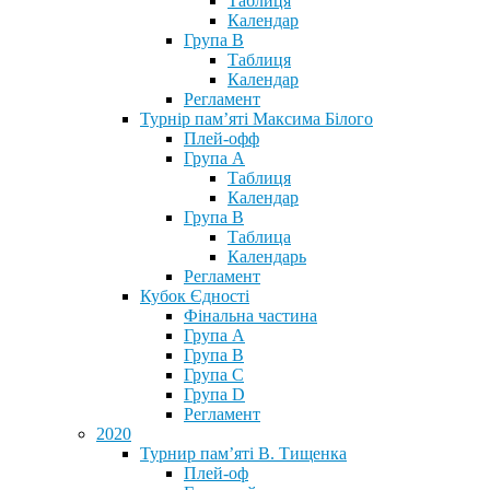
Таблиця
Календар
Група В
Таблиця
Календар
Регламент
Турнір пам’яті Максима Білого
Плей-офф
Група А
Таблиця
Календар
Група В
Таблица
Календарь
Регламент
Кубок Єдності
Фінальна частина
Група А
Група В
Група С
Група D
Регламент
2020
Турнир пам’яті В. Тищенка
Плей-оф