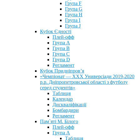
Група F
Група G
Група H
Група I
Група J
Кубок Єдності
Плей-офф
Група А
Група В
Група С
Група D
Регламент
Кубок Придніпров’я
«Чемпіонат — ХХХ Универсіади 2019-2020
р.р. Дніпропетровської області з футболу
серед студентів»
Таблиця
Календар
Дискваліфікації
Бомбардири
Регламент
Пам`яті М. Білого
Плей-офф
Група А
Таблиця