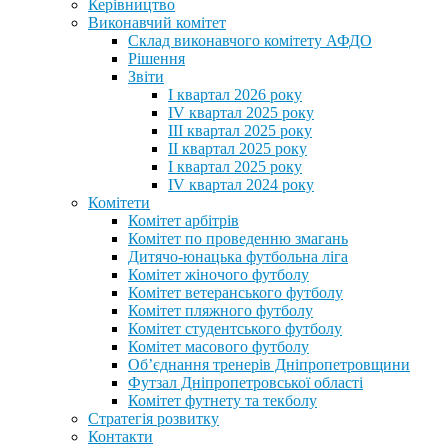
Керівництво
Виконавчий комітет
Склад виконавчого комітету АФДО
Рішення
Звіти
I квартал 2026 року
IV квартал 2025 року
III квартал 2025 року
II квартал 2025 року
I квартал 2025 року
IV квартал 2024 року
Комітети
Комітет арбітрів
Комітет по проведенню змагань
Дитячо-юнацька футбольна ліга
Комітет жіночого футболу
Комітет ветеранського футболу
Комітет пляжного футболу
Комітет студентського футболу
Комітет масового футболу
Обʼєднання тренерів Дніпропетровщини
Футзал Дніпропетровської області
Комітет футнету та текболу
Стратегія розвитку
Контакти