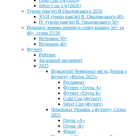
Gold Cup 1/4 (2026)
Silver Cup 1/4 (2026)
Турнір пам’яті В.Овадовського 2026
XVII турнір пам’яті В. Овадовського 40+
IV турнір пам’яті В. Овадовського 50+
Відкрита зимова першість серед команд 50+ та
40+, сезон 25/26
Ветерани 50+
Ветерани 40+
Футнет
Рейтинг
Загальний регламент
2025
Відкритий Чемпіонат міста Дніпра з
футнету «Весна 2025»
Регламент
Футнет «Група А»
Футнет «Група Б»
Gold Cup (футнет)
Silver Cup (футнет)
Чемпіонат України з футнету, Сезон
2025
Група «А»
Група «Б»
Фінал