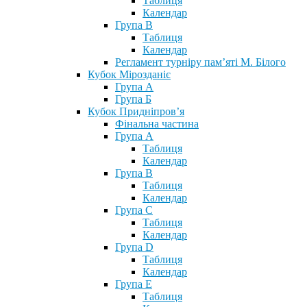
Таблиця
Календар
Група В
Таблиця
Календар
Регламент турніру пам’яті М. Білого
Кубок Мірозданіє
Група А
Група Б
Кубок Придніпров’я
Фінальна частина
Група А
Таблиця
Календар
Група В
Таблиця
Календар
Група С
Таблиця
Календар
Група D
Таблиця
Календар
Група Е
Таблиця