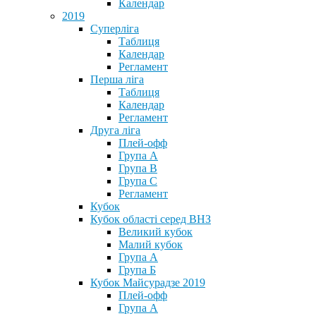
Календар
2019
Суперліга
Таблиця
Календар
Регламент
Перша ліга
Таблиця
Календар
Регламент
Друга ліга
Плей-офф
Група А
Група В
Група С
Регламент
Кубок
Кубок області серед ВНЗ
Великий кубок
Малий кубок
Група А
Група Б
Кубок Майсурадзе 2019
Плей-офф
Група А