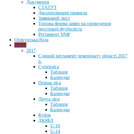
Документи
СТАТУТ
Дисциплінарні правила
Заявковий лист
Типова форма заяви на проведення
реєстрації футболіста
Регламент УАФ
Опікунська Рада
Архів
2017
Єдиний регламент чемпіонату області 2017
р.
Суперліга
Таблиця
Календар
Перша ліга
Таблиця
Календар
Друга ліга
Таблиця
Календар
Кубок
ДЮФЛ
U-16
U-14