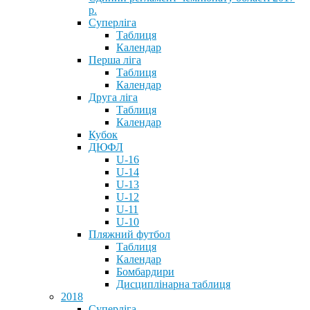
р.
Суперліга
Таблиця
Календар
Перша ліга
Таблиця
Календар
Друга ліга
Таблиця
Календар
Кубок
ДЮФЛ
U-16
U-14
U-13
U-12
U-11
U-10
Пляжний футбол
Таблиця
Календар
Бомбардири
Дисциплінарна таблиця
2018
Суперліга