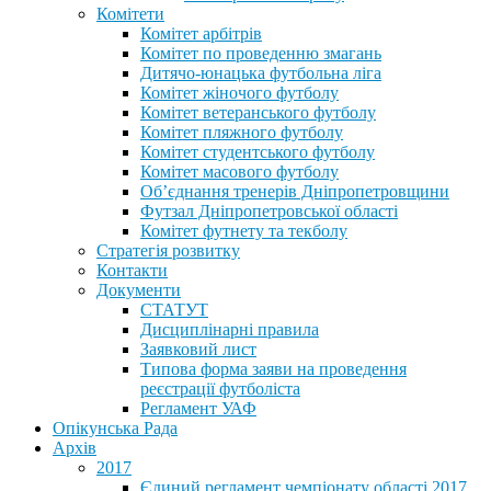
Комітети
Комітет арбітрів
Комітет по проведенню змагань
Дитячо-юнацька футбольна ліга
Комітет жіночого футболу
Комітет ветеранського футболу
Комітет пляжного футболу
Комітет студентського футболу
Комітет масового футболу
Обʼєднання тренерів Дніпропетровщини
Футзал Дніпропетровської області
Комітет футнету та текболу
Стратегія розвитку
Контакти
Документи
СТАТУТ
Дисциплінарні правила
Заявковий лист
Типова форма заяви на проведення
реєстрації футболіста
Регламент УАФ
Опікунська Рада
Архів
2017
Єдиний регламент чемпіонату області 2017