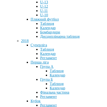
U-13
U-12
U-11
U-10
Пляжний футбол
Таблиця
Календар
Бомбардири
Дисциплінарна таблиця
2018
Суперліга
Таблиця
Календар
Регламент
Перша ліга
Група А
Таблиця
Календар
Група Б
Таблиця
Календар
Фінальна частина
Регламент
Кубок
Регламент