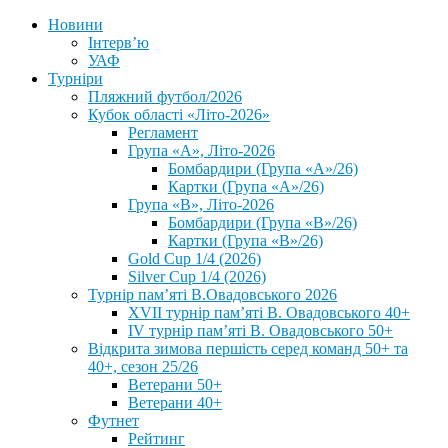
Новини
Інтерв’ю
УАФ
Турніри
Пляжний футбол/2026
Кубок області «Літо-2026»
Регламент
Група «А», Літо-2026
Бомбардири (Група «А»/26)
Картки (Група «А»/26)
Група «В», Літо-2026
Бомбардири (Група «В»/26)
Картки (Група «В»/26)
Gold Cup 1/4 (2026)
Silver Cup 1/4 (2026)
Турнір пам’яті В.Овадовського 2026
XVII турнір пам’яті В. Овадовського 40+
IV турнір пам’яті В. Овадовського 50+
Відкрита зимова першість серед команд 50+ та
40+, сезон 25/26
Ветерани 50+
Ветерани 40+
Футнет
Рейтинг