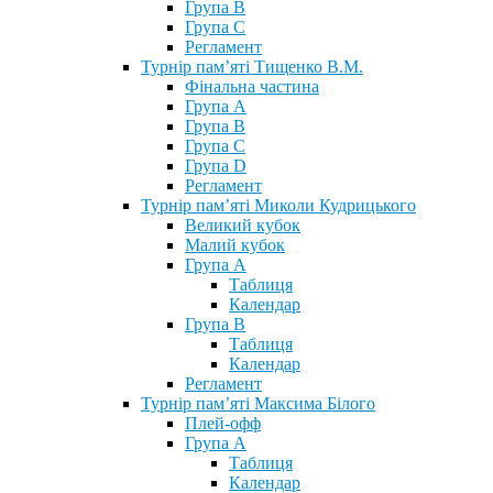
Група В
Група С
Регламент
Турнір пам’яті Тищенко В.М.
Фінальна частина
Група А
Група В
Група С
Група D
Регламент
Турнір пам’яті Миколи Кудрицького
Великий кубок
Малий кубок
Група А
Таблиця
Календар
Група В
Таблиця
Календар
Регламент
Турнір пам’яті Максима Білого
Плей-офф
Група А
Таблиця
Календар