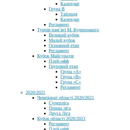
Календар
Група В
Таблиця
Календар
Регламент
Турнір пам`яті М. Кудрицького
Великий кубок
Малий кубок
Основний етап
Регламент
Кубок Майсурадзе
Плей-офф
Груповий етап
Група «А»
Група «B»
Група «C»
Регламент
2020/2021
Чемпіонат області 2020/2021
Суперліга
Перша ліга
Друга Ліга
Кубок області 2020/2021
Регламент
Плей-офф