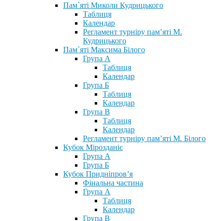
Пам`яті Миколи Кудрицького
Таблиця
Календар
Регламент турніру пам’яті М.
Кудрицького
Пам`яті Максима Білого
Група А
Таблиця
Календар
Група Б
Таблиця
Календар
Група В
Таблиця
Календар
Регламент турніру пам’яті М. Білого
Кубок Мірозданіє
Група А
Група Б
Кубок Придніпров’я
Фінальна частина
Група А
Таблиця
Календар
Група В