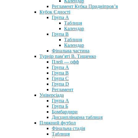
Календар
Регламент Кубка Придніпров’я
Кубок Єдності
Група А
Таблиця
Календар
Група В
Таблиця
Календар
Фінальна частина
Турнір пам’яті В. Тищенко
Плей — офф
Група А
Група B
Група С
Група D
Регламент
Універсіада
Група А
Група Б
Бомбардири
Дисциплінарна таблиця
Пляжний футбол
Фінальна стадія
Таблиця