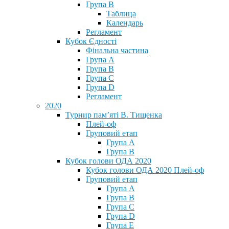
Група В
Таблица
Календарь
Регламент
Кубок Єдності
Фінальна частина
Група А
Група В
Група С
Група D
Регламент
2020
Турнир пам’яті В. Тищенка
Плей-оф
Груповий етап
Група А
Група В
Кубок голови ОДА 2020
Кубок голови ОДА 2020 Плей-оф
Груповий етап
Група A
Група B
Група C
Група D
Група E