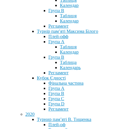
Таблиця
Календар
Група В
Таблиця
Календар
Регламент
Турнір пам’яті Максима Білого
Плей-офф
Група А
Таблиця
Календар
Група В
Таблица
Календарь
Регламент
Кубок Єдності
Фінальна частина
Група А
Група В
Група С
Група D
Регламент
2020
Турнир пам’яті В. Тищенка
Плей-оф