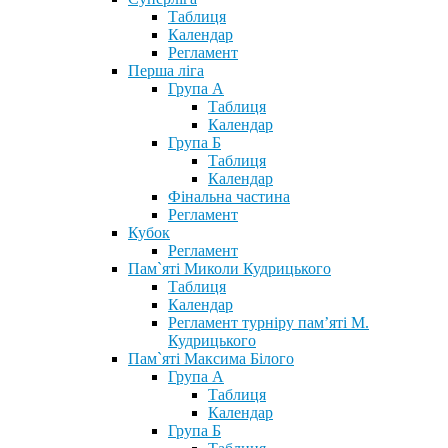
Таблиця
Календар
Регламент
Перша ліга
Група А
Таблиця
Календар
Група Б
Таблиця
Календар
Фінальна частина
Регламент
Кубок
Регламент
Пам`яті Миколи Кудрицького
Таблиця
Календар
Регламент турніру пам’яті М.
Кудрицького
Пам`яті Максима Білого
Група А
Таблиця
Календар
Група Б