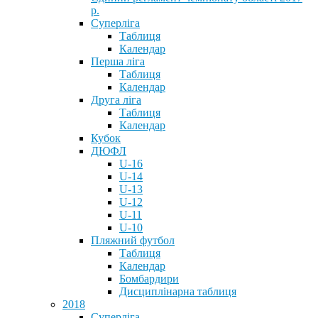
р.
Суперліга
Таблиця
Календар
Перша ліга
Таблиця
Календар
Друга ліга
Таблиця
Календар
Кубок
ДЮФЛ
U-16
U-14
U-13
U-12
U-11
U-10
Пляжний футбол
Таблиця
Календар
Бомбардири
Дисциплінарна таблиця
2018
Суперліга