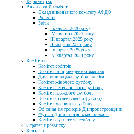
Керівництво
Виконавчий комітет
Склад виконавчого комітету АФДО
Рішення
Звіти
I квартал 2026 року
IV квартал 2025 року
III квартал 2025 року
II квартал 2025 року
I квартал 2025 року
IV квартал 2024 року
Комітети
Комітет арбітрів
Комітет по проведенню змагань
Дитячо-юнацька футбольна ліга
Комітет жіночого футболу
Комітет ветеранського футболу
Комітет пляжного футболу
Комітет студентського футболу
Комітет масового футболу
Обʼєднання тренерів Дніпропетровщини
Футзал Дніпропетровської області
Комітет футнету та текболу
Стратегія розвитку
Контакти