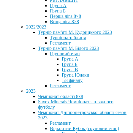
РЕГЛАМЕНТ
Група А
Група Б
Перша ліга 8×8
Вища ліга 8×8
2022/2023
Турнір пам’яті М. Кудрицького 2023
Турнірна таблиця
Регламент
Турнір пам’яті М. Білого 2023
Груповий етап
Група А
Група Б
Група В
Група Юнаки
1/8 фіналу
Регламент
2023
Чемпіонат області 8х8
Savex Minerals Чемпіонат з пляжного
футболу
Чемпіонат Дніпропетровської області сезон
2023
Регламент
Відкритий Кубок (груповий етап)