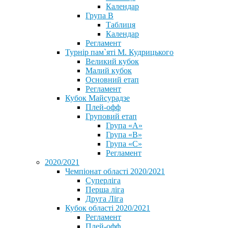
Календар
Група В
Таблиця
Календар
Регламент
Турнір пам`яті М. Кудрицького
Великий кубок
Малий кубок
Основний етап
Регламент
Кубок Майсурадзе
Плей-офф
Груповий етап
Група «А»
Група «B»
Група «C»
Регламент
2020/2021
Чемпіонат області 2020/2021
Суперліга
Перша ліга
Друга Ліга
Кубок області 2020/2021
Регламент
Плей-офф