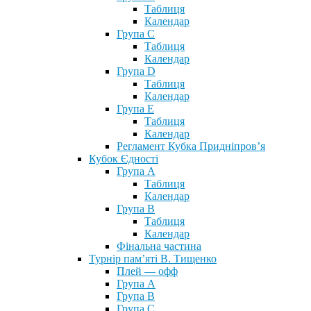
Таблиця
Календар
Група С
Таблиця
Календар
Група D
Таблиця
Календар
Група Е
Таблиця
Календар
Регламент Кубка Придніпров’я
Кубок Єдності
Група А
Таблиця
Календар
Група В
Таблиця
Календар
Фінальна частина
Турнір пам’яті В. Тищенко
Плей — офф
Група А
Група B
Група С