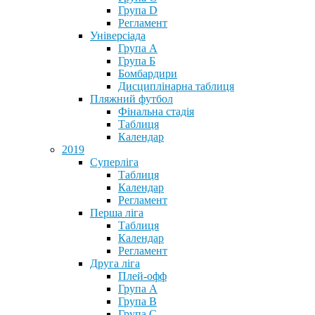
Група D
Регламент
Універсіада
Група А
Група Б
Бомбардири
Дисциплінарна таблиця
Пляжний футбол
Фінальна стадія
Таблиця
Календар
2019
Суперліга
Таблиця
Календар
Регламент
Перша ліга
Таблиця
Календар
Регламент
Друга ліга
Плей-офф
Група А
Група В
Група С