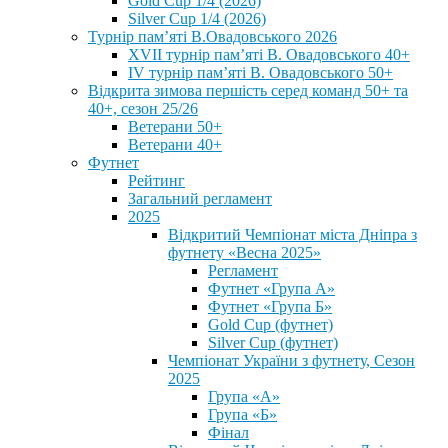
Gold Cup 1/4 (2026)
Silver Cup 1/4 (2026)
Турнір пам’яті В.Овадовського 2026
XVII турнір пам’яті В. Овадовського 40+
IV турнір пам’яті В. Овадовського 50+
Відкрита зимова першість серед команд 50+ та
40+, сезон 25/26
Ветерани 50+
Ветерани 40+
Футнет
Рейтинг
Загальний регламент
2025
Відкритий Чемпіонат міста Дніпра з
футнету «Весна 2025»
Регламент
Футнет «Група А»
Футнет «Група Б»
Gold Cup (футнет)
Silver Cup (футнет)
Чемпіонат України з футнету, Сезон
2025
Група «А»
Група «Б»
Фінал