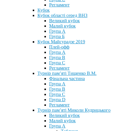
Регламент
Кубок
Кубок області серед ВНЗ
Великий кубок
Малий кубок
Група А
Група Б
Кубок Майсурадзе 2019
Плей-офф
Група А
Група В
Група С
Регламент
Турнір пам’яті Тищенко В.М.
Фінальна частина
Група А
Група В
Група С
Група D
Регламент
Турнір пам’яті Миколи Кудрицького
Великий кубок
Малий кубок
Група А