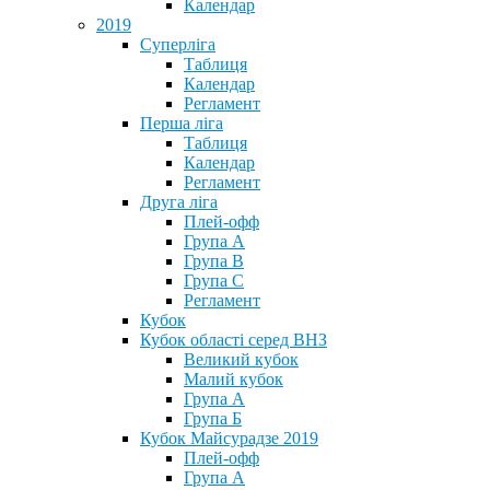
Календар
2019
Суперліга
Таблиця
Календар
Регламент
Перша ліга
Таблиця
Календар
Регламент
Друга ліга
Плей-офф
Група А
Група В
Група С
Регламент
Кубок
Кубок області серед ВНЗ
Великий кубок
Малий кубок
Група А
Група Б
Кубок Майсурадзе 2019
Плей-офф
Група А