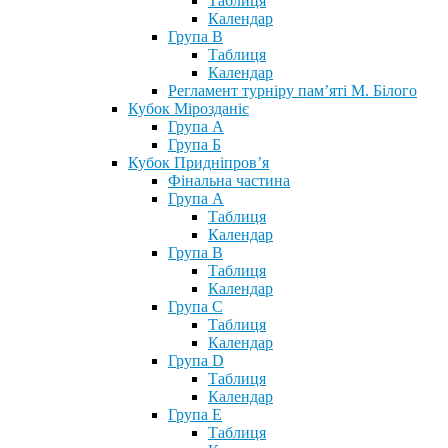
Таблиця
Календар
Група В
Таблиця
Календар
Регламент турніру пам’яті М. Білого
Кубок Мірозданіє
Група А
Група Б
Кубок Придніпров’я
Фінальна частина
Група А
Таблиця
Календар
Група В
Таблиця
Календар
Група С
Таблиця
Календар
Група D
Таблиця
Календар
Група Е
Таблиця