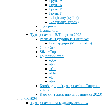
Група А
Група Б
Група В
Група Г
1/4 фіналу (кубок)
1/2 фіналу (кубок)
Суперліга
Перша ліга
Турнір пам’яті В.Тищенко 2023
Регламент (турнір В.Тищенко)
Бомбардири (М.Білого/26)
Gold Cup
Silver Cup
Груповий етап
«А»
«В»
«С»
«D»
«Е»
«F»
Бомбардири (турнір пам’яті Тищенка
2023)
Картки (турнір пам’яті Тищенка 2023)
2023/2024
⁨Турнір пам‘яті М.Кудрицького 2024