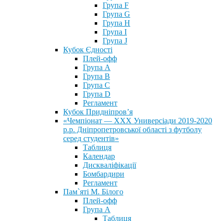
Група F
Група G
Група H
Група I
Група J
Кубок Єдності
Плей-офф
Група А
Група В
Група С
Група D
Регламент
Кубок Придніпров’я
«Чемпіонат — ХХХ Универсіади 2019-2020
р.р. Дніпропетровської області з футболу
серед студентів»
Таблиця
Календар
Дискваліфікації
Бомбардири
Регламент
Пам`яті М. Білого
Плей-офф
Група А
Таблиця