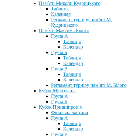
Пам`яті Миколи Кудрицького
Таблиця
Календар
Регламент турніру пам’яті М.
Кудрицького
Пам`яті Максима Білого
Група А
Таблиця
Календар
Група Б
Таблиця
Календар
Група В
Таблиця
Календар
Регламент турніру пам’яті М. Білого
Кубок Мірозданіє
Група А
Група Б
Кубок Придніпров’я
Фінальна частина
Група А
Таблиця
Календар
Група В