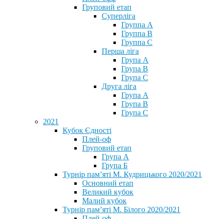
Груповий етап
Суперліга
Группа A
Группа B
Группа C
Перша ліга
Група A
Група B
Група C
Друга ліга
Група A
Група B
Група C
2021
Кубок Єдності
Плей-оф
Груповий етап
Група А
Група Б
Турнір пам’яті М. Кудрицького 2020/2021
Основний етап
Великий кубок
Малий кубок
Турнір пам’яті М. Білого 2020/2021
Плей-оф