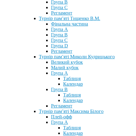
Група В
Група С
Регламент
Турнір пам’яті Тищенко В.М.
Фінальна частина
Група А
Група В
Група С
Група D
Регламент
Турнір пам’яті Миколи Кудрицького
Великий кубок
Малий кубок
Група А
Таблиця
Календар
Група В
Таблиця
Календар
Регламент
Турнір пам’яті Максима Білого
Плей-офф
Група А
Таблиця
Календар