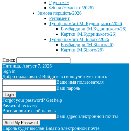
Група «2»
Фінал (студенти/2026)
⁨Зимова першість/2026⁩
Регламент
Турнір пам’яті М. Кудрицького/2026
Бомбардири (М.Кудрицького/26)
Картки (М.Кудрицького/26)
Турнір пам’яті М. Білого/2026
Бомбардири (М.Білого/26)
Картки (М.Білого/26)
Поиск
Пятница, Август 7, 2026
Sign in
Добро пожаловать! Войдите в свою учётную запись
Ваше имя пользователя
Ваш пароль
Forgot your password? Get help
Password recovery
Восстановите свой пароль
Ваш адрес электронной почты
Пароль будет выслан Вам по электронной почте.