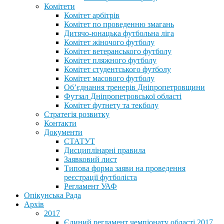
Комітети
Комітет арбітрів
Комітет по проведенню змагань
Дитячо-юнацька футбольна ліга
Комітет жіночого футболу
Комітет ветеранського футболу
Комітет пляжного футболу
Комітет студентського футболу
Комітет масового футболу
Обʼєднання тренерів Дніпропетровщини
Футзал Дніпропетровської області
Комітет футнету та текболу
Стратегія розвитку
Контакти
Документи
СТАТУТ
Дисциплінарні правила
Заявковий лист
Типова форма заяви на проведення
реєстрації футболіста
Регламент УАФ
Опікунська Рада
Архів
2017
Єдиний регламент чемпіонату області 2017