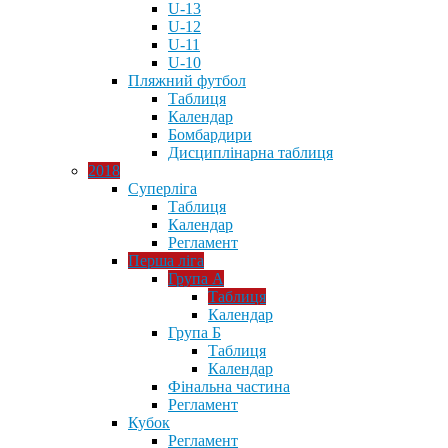
U-13
U-12
U-11
U-10
Пляжний футбол
Таблиця
Календар
Бомбардири
Дисциплінарна таблиця
2018
Суперліга
Таблиця
Календар
Регламент
Перша ліга
Група А
Таблиця
Календар
Група Б
Таблиця
Календар
Фінальна частина
Регламент
Кубок
Регламент