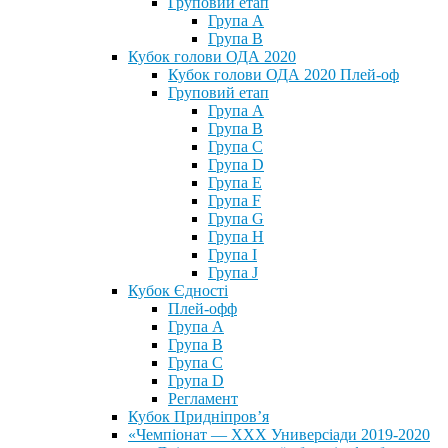
Груповий етап
Група А
Група В
Кубок голови ОДА 2020
Кубок голови ОДА 2020 Плей-оф
Груповий етап
Група A
Група B
Група C
Група D
Група E
Група F
Група G
Група H
Група I
Група J
Кубок Єдності
Плей-офф
Група А
Група В
Група С
Група D
Регламент
Кубок Придніпров’я
«Чемпіонат — ХХХ Универсіади 2019-2020