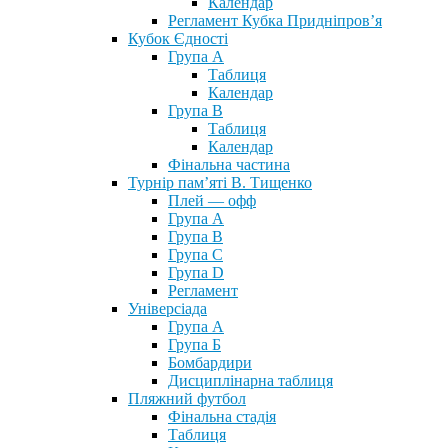
Календар
Регламент Кубка Придніпров’я
Кубок Єдності
Група А
Таблиця
Календар
Група В
Таблиця
Календар
Фінальна частина
Турнір пам’яті В. Тищенко
Плей — офф
Група А
Група B
Група С
Група D
Регламент
Універсіада
Група А
Група Б
Бомбардири
Дисциплінарна таблиця
Пляжний футбол
Фінальна стадія
Таблиця