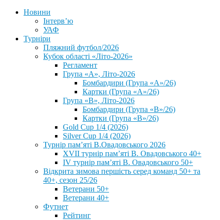
Новини
Інтерв’ю
УАФ
Турніри
Пляжний футбол/2026
Кубок області «Літо-2026»
Регламент
Група «А», Літо-2026
Бомбардири (Група «А»/26)
Картки (Група «А»/26)
Група «В», Літо-2026
Бомбардири (Група «В»/26)
Картки (Група «В»/26)
Gold Cup 1/4 (2026)
Silver Cup 1/4 (2026)
Турнір пам’яті В.Овадовського 2026
XVII турнір пам’яті В. Овадовського 40+
IV турнір пам’яті В. Овадовського 50+
Відкрита зимова першість серед команд 50+ та
40+, сезон 25/26
Ветерани 50+
Ветерани 40+
Футнет
Рейтинг