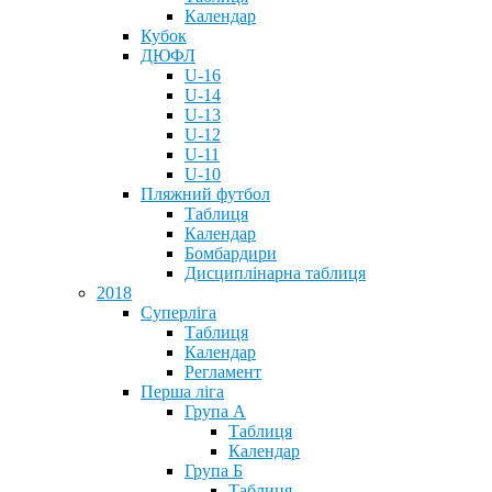
Календар
Кубок
ДЮФЛ
U-16
U-14
U-13
U-12
U-11
U-10
Пляжний футбол
Таблиця
Календар
Бомбардири
Дисциплінарна таблиця
2018
Суперліга
Таблиця
Календар
Регламент
Перша ліга
Група А
Таблиця
Календар
Група Б
Таблиця