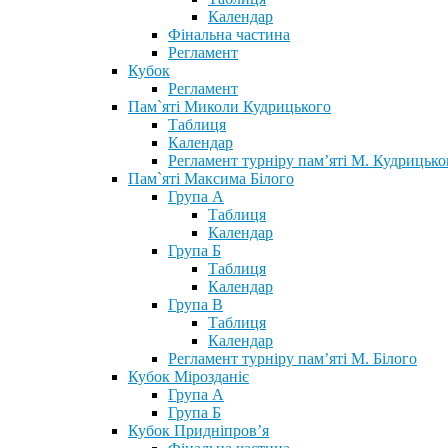
Календар
Фінальна частина
Регламент
Кубок
Регламент
Пам`яті Миколи Кудрицького
Таблиця
Календар
Регламент турніру пам’яті М. Кудрицько
Пам`яті Максима Білого
Група А
Таблиця
Календар
Група Б
Таблиця
Календар
Група В
Таблиця
Календар
Регламент турніру пам’яті М. Білого
Кубок Мірозданіє
Група А
Група Б
Кубок Придніпров’я