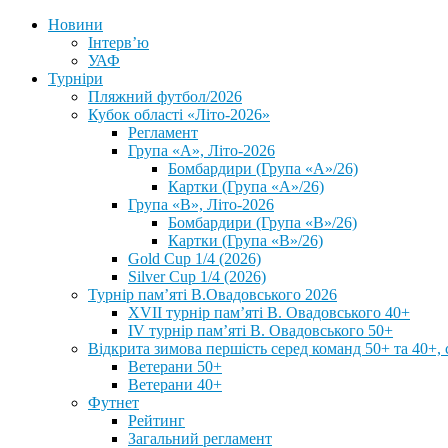
Новини
Інтерв’ю
УАФ
Турніри
Пляжний футбол/2026
Кубок області «Літо-2026»
Регламент
Група «А», Літо-2026
Бомбардири (Група «А»/26)
Картки (Група «А»/26)
Група «В», Літо-2026
Бомбардири (Група «В»/26)
Картки (Група «В»/26)
Gold Cup 1/4 (2026)
Silver Cup 1/4 (2026)
Турнір пам’яті В.Овадовського 2026
XVII турнір пам’яті В. Овадовського 40+
IV турнір пам’яті В. Овадовського 50+
Відкрита зимова першість серед команд 50+ та 40+, 
Ветерани 50+
Ветерани 40+
Футнет
Рейтинг
Загальний регламент