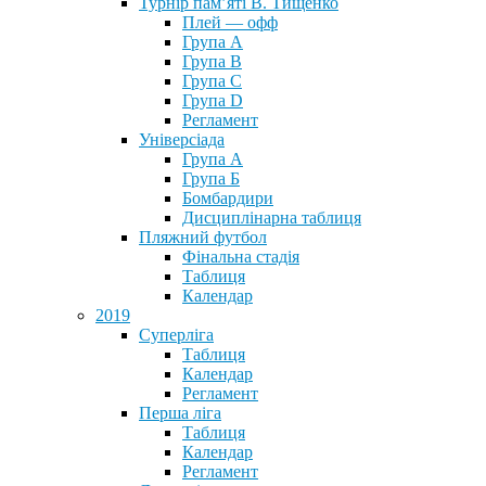
Турнір пам’яті В. Тищенко
Плей — офф
Група А
Група B
Група С
Група D
Регламент
Універсіада
Група А
Група Б
Бомбардири
Дисциплінарна таблиця
Пляжний футбол
Фінальна стадія
Таблиця
Календар
2019
Суперліга
Таблиця
Календар
Регламент
Перша ліга
Таблиця
Календар
Регламент