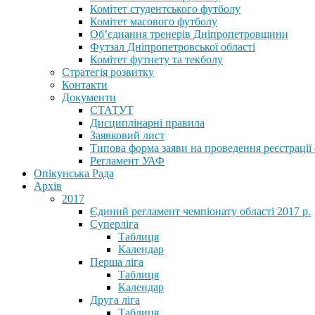
Комітет студентського футболу
Комітет масового футболу
Обʼєднання тренерів Дніпропетровщини
Футзал Дніпропетровської області
Комітет футнету та текболу
Стратегія розвитку
Контакти
Документи
СТАТУТ
Дисциплінарні правила
Заявковий лист
Типова форма заяви на проведення реєстрації
Регламент УАФ
Опікунська Рада
Архів
2017
Єдиний регламент чемпіонату області 2017 р.
Суперліга
Таблиця
Календар
Перша ліга
Таблиця
Календар
Друга ліга
Таблиця