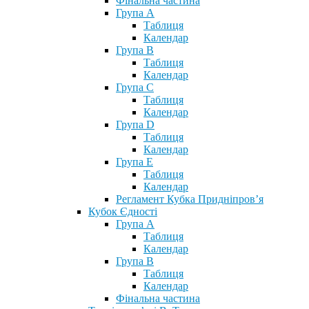
Фінальна частина
Група А
Таблиця
Календар
Група В
Таблиця
Календар
Група С
Таблиця
Календар
Група D
Таблиця
Календар
Група Е
Таблиця
Календар
Регламент Кубка Придніпров’я
Кубок Єдності
Група А
Таблиця
Календар
Група В
Таблиця
Календар
Фінальна частина