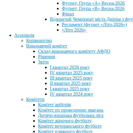
Футнет, Група «А» Весна-2026
Футнет, Група «В» Весна-2026
Фінал
Відкритий Чемпіонат міста Дніпра з фут
Регламент (футнет «Літо-2026»)
«Літо 2026»
Асоціація
Керівництво
Виконавчий комітет
Склад виконавчого комітету АФДО
Рішення
Звіти
I квартал 2026 року
IV квартал 2025 року
III квартал 2025 року
II квартал 2025 року
I квартал 2025 року
IV квартал 2024 року
Комітети
Комітет арбітрів
Комітет по проведенню змагань
Дитячо-юнацька футбольна ліга
Комітет жіночого футболу
Комітет ветеранського футболу
Комітет пляжного футболу