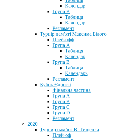
Таблиця
Календар
Група В
Таблиця
Календар
Регламент
Турнір пам’яті Максима Білого
Плей-офф
Група А
Таблиця
Календар
Група В
Таблица
Календарь
Регламент
Кубок Єдності
Фінальна частина
Група А
Група В
Група С
Група D
Регламент
2020
Турнир пам’яті В. Тищенка
Плей-оф