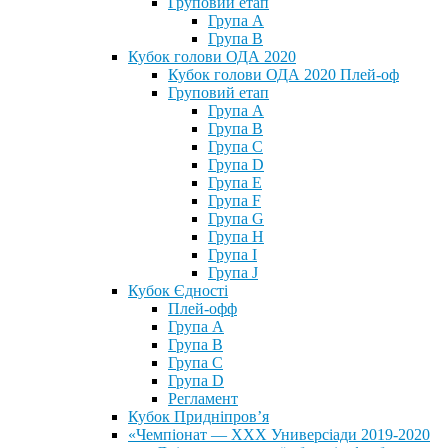
Груповий етап
Група А
Група В
Кубок голови ОДА 2020
Кубок голови ОДА 2020 Плей-оф
Груповий етап
Група A
Група B
Група C
Група D
Група E
Група F
Група G
Група H
Група I
Група J
Кубок Єдності
Плей-офф
Група А
Група В
Група С
Група D
Регламент
Кубок Придніпров’я
«Чемпіонат — ХХХ Универсіади 2019-2020