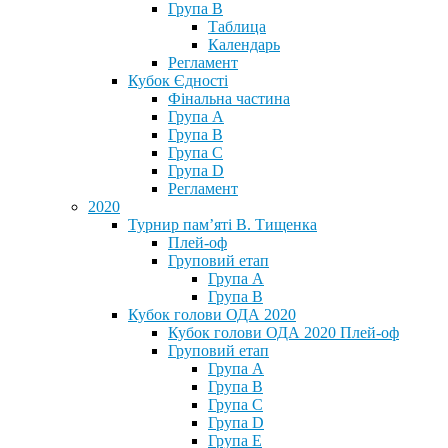
Група В
Таблица
Календарь
Регламент
Кубок Єдності
Фінальна частина
Група А
Група В
Група С
Група D
Регламент
2020
Турнир пам’яті В. Тищенка
Плей-оф
Груповий етап
Група А
Група В
Кубок голови ОДА 2020
Кубок голови ОДА 2020 Плей-оф
Груповий етап
Група A
Група B
Група C
Група D
Група E