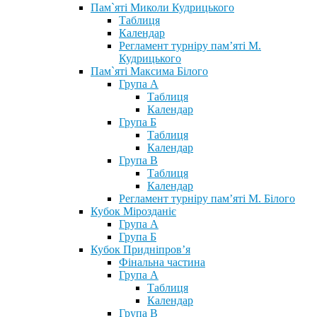
Пам`яті Миколи Кудрицького
Таблиця
Календар
Регламент турніру пам’яті М.
Кудрицького
Пам`яті Максима Білого
Група А
Таблиця
Календар
Група Б
Таблиця
Календар
Група В
Таблиця
Календар
Регламент турніру пам’яті М. Білого
Кубок Мірозданіє
Група А
Група Б
Кубок Придніпров’я
Фінальна частина
Група А
Таблиця
Календар
Група В