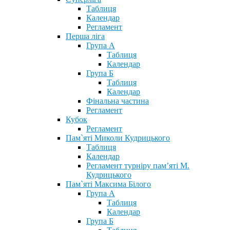
Таблиця
Календар
Регламент
Перша ліга
Група А
Таблиця
Календар
Група Б
Таблиця
Календар
Фінальна частина
Регламент
Кубок
Регламент
Пам`яті Миколи Кудрицького
Таблиця
Календар
Регламент турніру пам’яті М.
Кудрицького
Пам`яті Максима Білого
Група А
Таблиця
Календар
Група Б