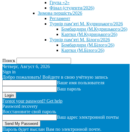
Група «2»
Фінал (студенти/2026)
⁨Зимова першість/2026⁩
Регламент
Турнір пам’яті М. Кудрицького/2026
Бомбардири (М.Кудрицького/26)
Картки (М.Кудрицького/26)
Турнір пам’яті М. Білого/2026
Бомбардири (М.Білого/26)
Картки (М.Білого/26)
Поиск
Четверг, Август 6, 2026
Sign in
Добро пожаловать! Войдите в свою учётную запись
Ваше имя пользователя
Ваш пароль
Forgot your password? Get help
Password recovery
Восстановите свой пароль
Ваш адрес электронной почты
Пароль будет выслан Вам по электронной почте.