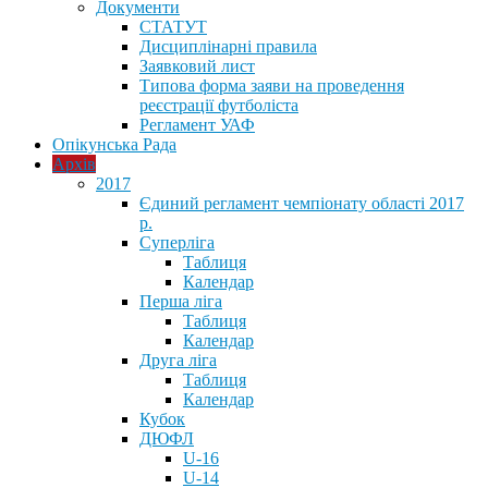
Документи
СТАТУТ
Дисциплінарні правила
Заявковий лист
Типова форма заяви на проведення
реєстрації футболіста
Регламент УАФ
Опікунська Рада
Архів
2017
Єдиний регламент чемпіонату області 2017
р.
Суперліга
Таблиця
Календар
Перша ліга
Таблиця
Календар
Друга ліга
Таблиця
Календар
Кубок
ДЮФЛ
U-16
U-14