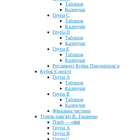
Таблиця
Календар
Група С
Таблиця
Календар
Група D
Таблиця
Календар
Група Е
Таблиця
Календар
Регламент Кубка Придніпров’я
Кубок Єдності
Група А
Таблиця
Календар
Група В
Таблиця
Календар
Фінальна частина
Турнір пам’яті В. Тищенко
Плей — офф
Група А
Група B
Група С