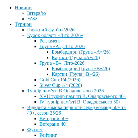
Новини
Інтерв’ю
УАФ
Турніри
Пляжний футбол/2026
Кубок області «Літо-2026»
Регламент
Група «А», Літо-2026
Бомбардири (Група «А»/26)
Картки (Група «А»/26)
Група «В», Літо-2026
Бомбардири (Група «В»/26)
Картки (Група «В»/26)
Gold Cup 1/4 (2026)
Silver Cup 1/4 (2026)
Турнір пам’яті В.Овадовського 2026
XVII турнір пам’яті В. Овадовського 40+
IV турнір пам’яті В. Овадовського 50+
Відкрита зимова першість серед команд 50+ та
40+, сезон 25/26
Ветерани 50+
Ветерани 40+
Футнет
Рейтинг