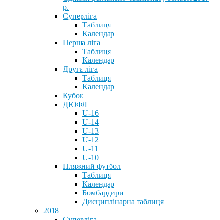
р.
Суперліга
Таблиця
Календар
Перша ліга
Таблиця
Календар
Друга ліга
Таблиця
Календар
Кубок
ДЮФЛ
U-16
U-14
U-13
U-12
U-11
U-10
Пляжний футбол
Таблиця
Календар
Бомбардири
Дисциплінарна таблиця
2018
Суперліга