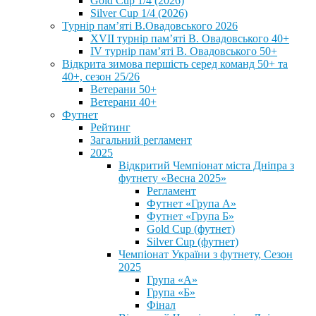
Gold Cup 1/4 (2026)
Silver Cup 1/4 (2026)
Турнір пам’яті В.Овадовського 2026
XVII турнір пам’яті В. Овадовського 40+
IV турнір пам’яті В. Овадовського 50+
Відкрита зимова першість серед команд 50+ та
40+, сезон 25/26
Ветерани 50+
Ветерани 40+
Футнет
Рейтинг
Загальний регламент
2025
Відкритий Чемпіонат міста Дніпра з
футнету «Весна 2025»
Регламент
Футнет «Група А»
Футнет «Група Б»
Gold Cup (футнет)
Silver Cup (футнет)
Чемпіонат України з футнету, Сезон
2025
Група «А»
Група «Б»
Фінал