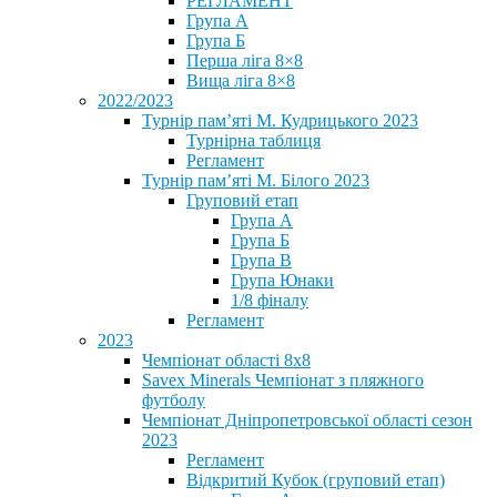
РЕГЛАМЕНТ
Група А
Група Б
Перша ліга 8×8
Вища ліга 8×8
2022/2023
Турнір пам’яті М. Кудрицького 2023
Турнірна таблиця
Регламент
Турнір пам’яті М. Білого 2023
Груповий етап
Група А
Група Б
Група В
Група Юнаки
1/8 фіналу
Регламент
2023
Чемпіонат області 8х8
Savex Minerals Чемпіонат з пляжного
футболу
Чемпіонат Дніпропетровської області сезон
2023
Регламент
Відкритий Кубок (груповий етап)