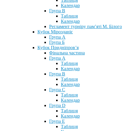
Таблиця
Календар
Група В
Таблиця
Календар
Регламент турніру пам’яті М. Білого
Кубок Мірозданіє
Група А
Група Б
Кубок Придніпров’я
Фінальна частина
Група А
Таблиця
Календар
Група В
Таблиця
Календар
Група С
Таблиця
Календар
Група D
Таблиця
Календар
Група Е
Таблиця