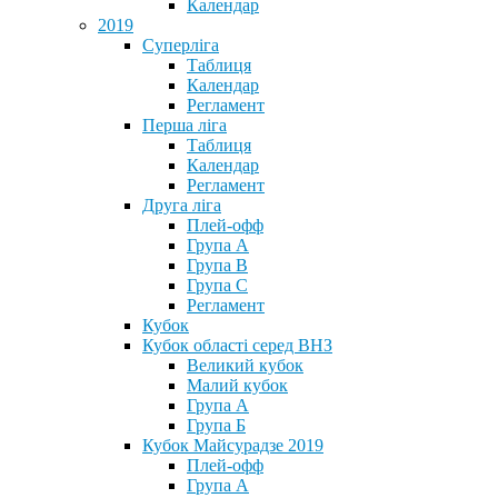
Календар
2019
Суперліга
Таблиця
Календар
Регламент
Перша ліга
Таблиця
Календар
Регламент
Друга ліга
Плей-офф
Група А
Група В
Група С
Регламент
Кубок
Кубок області серед ВНЗ
Великий кубок
Малий кубок
Група А
Група Б
Кубок Майсурадзе 2019
Плей-офф
Група А