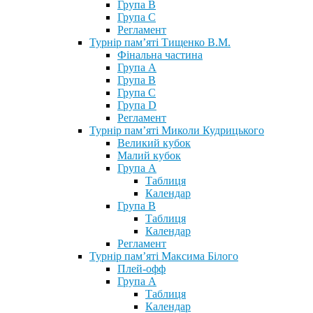
Група В
Група С
Регламент
Турнір пам’яті Тищенко В.М.
Фінальна частина
Група А
Група В
Група С
Група D
Регламент
Турнір пам’яті Миколи Кудрицького
Великий кубок
Малий кубок
Група А
Таблиця
Календар
Група В
Таблиця
Календар
Регламент
Турнір пам’яті Максима Білого
Плей-офф
Група А
Таблиця
Календар