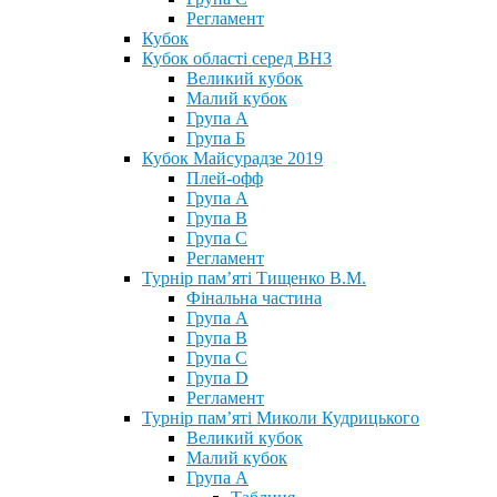
Регламент
Кубок
Кубок області серед ВНЗ
Великий кубок
Малий кубок
Група А
Група Б
Кубок Майсурадзе 2019
Плей-офф
Група А
Група В
Група С
Регламент
Турнір пам’яті Тищенко В.М.
Фінальна частина
Група А
Група В
Група С
Група D
Регламент
Турнір пам’яті Миколи Кудрицького
Великий кубок
Малий кубок
Група А