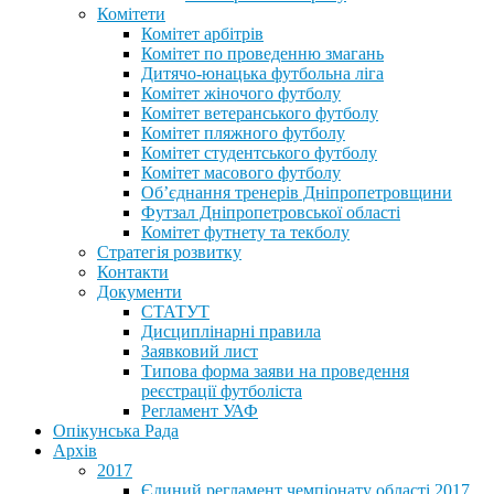
Комітети
Комітет арбітрів
Комітет по проведенню змагань
Дитячо-юнацька футбольна ліга
Комітет жіночого футболу
Комітет ветеранського футболу
Комітет пляжного футболу
Комітет студентського футболу
Комітет масового футболу
Обʼєднання тренерів Дніпропетровщини
Футзал Дніпропетровської області
Комітет футнету та текболу
Стратегія розвитку
Контакти
Документи
СТАТУТ
Дисциплінарні правила
Заявковий лист
Типова форма заяви на проведення
реєстрації футболіста
Регламент УАФ
Опікунська Рада
Архів
2017
Єдиний регламент чемпіонату області 2017