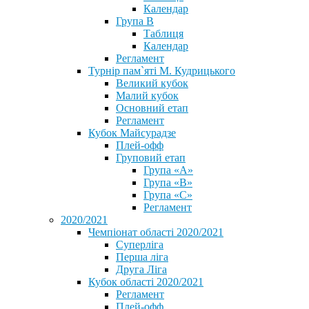
Календар
Група В
Таблиця
Календар
Регламент
Турнір пам`яті М. Кудрицького
Великий кубок
Малий кубок
Основний етап
Регламент
Кубок Майсурадзе
Плей-офф
Груповий етап
Група «А»
Група «B»
Група «C»
Регламент
2020/2021
Чемпіонат області 2020/2021
Суперліга
Перша ліга
Друга Ліга
Кубок області 2020/2021
Регламент
Плей-офф