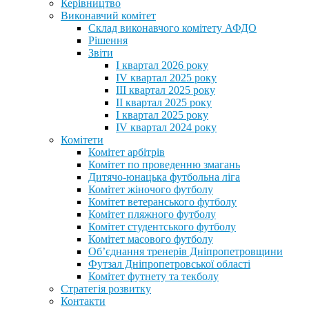
Керівництво
Виконавчий комітет
Склад виконавчого комітету АФДО
Рішення
Звіти
I квартал 2026 року
IV квартал 2025 року
III квартал 2025 року
II квартал 2025 року
I квартал 2025 року
IV квартал 2024 року
Комітети
Комітет арбітрів
Комітет по проведенню змагань
Дитячо-юнацька футбольна ліга
Комітет жіночого футболу
Комітет ветеранського футболу
Комітет пляжного футболу
Комітет студентського футболу
Комітет масового футболу
Обʼєднання тренерів Дніпропетровщини
Футзал Дніпропетровської області
Комітет футнету та текболу
Стратегія розвитку
Контакти