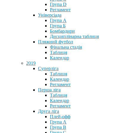
Група D
Регламент
Універсіада
Група А
Група Б
Бомбардири
Дисциплінарна таблиця
Пляжний футбол
Фінальна стадія
Таблиця
Календар
2019
Суперліга
Таблиця
Календар
Регламент
Перша ліга
Таблиця
Календар
Регламент
Друга ліга
Плей-офф
Група А
Група В
Група С