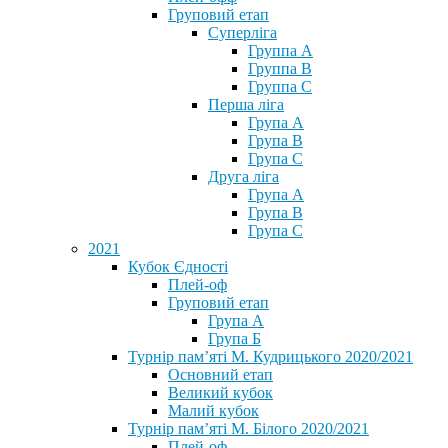
Груповий етап
Суперліга
Группа A
Группа B
Группа C
Перша ліга
Група A
Група B
Група C
Друга ліга
Група A
Група B
Група C
2021
Кубок Єдності
Плей-оф
Груповий етап
Група А
Група Б
Турнір пам’яті М. Кудрицького 2020/2021
Основний етап
Великий кубок
Малий кубок
Турнір пам’яті М. Білого 2020/2021
Плей-оф