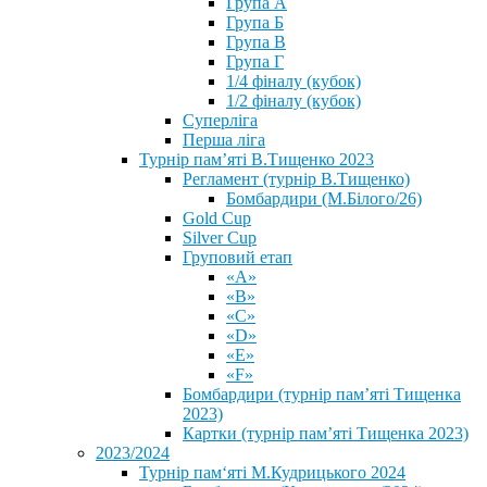
Група А
Група Б
Група В
Група Г
1/4 фіналу (кубок)
1/2 фіналу (кубок)
Суперліга
Перша ліга
Турнір пам’яті В.Тищенко 2023
Регламент (турнір В.Тищенко)
Бомбардири (М.Білого/26)
Gold Cup
Silver Cup
Груповий етап
«А»
«В»
«С»
«D»
«Е»
«F»
Бомбардири (турнір пам’яті Тищенка
2023)
Картки (турнір пам’яті Тищенка 2023)
2023/2024
⁨Турнір пам‘яті М.Кудрицького 2024