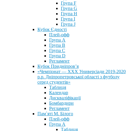
Група F
Група G
Група H
Група I
Група J
Кубок Єдності
Плей-офф
Група А
Група В
Група С
Група D
Регламент
Кубок Придніпров’я
«Чемпіонат — ХХХ Универсіади 2019-2020
р.р. Дніпропетровської області з футболу
серед студентів»
Таблиця
Календар
Дискваліфікації
Бомбардири
Регламент
Пам`яті М. Білого
Плей-офф
Група А
Таблиця