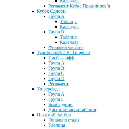
Календар
Регламент Кубка Придніпров’я
Кубок Єдності
Група А
Таблиця
Календар
Група В
Таблиця
Календар
Фінальна частина
Турнір пам’яті В. Тищенко
Плей — офф
Група А
Група B
Група С
Група D
Регламент
Універсіада
Група А
Група Б
Бомбардири
Дисциплінарна таблиця
Пляжний футбол
Фінальна стадія
Таблиця