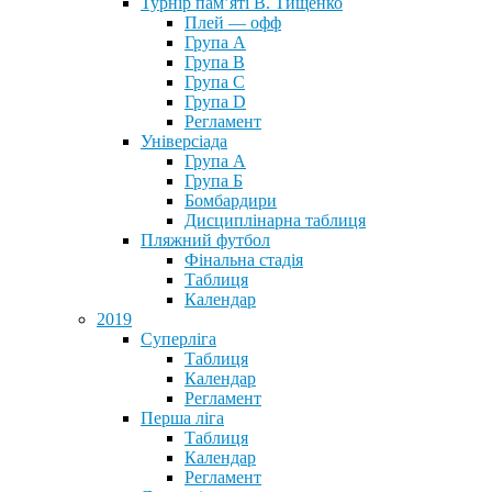
Турнір пам’яті В. Тищенко
Плей — офф
Група А
Група B
Група С
Група D
Регламент
Універсіада
Група А
Група Б
Бомбардири
Дисциплінарна таблиця
Пляжний футбол
Фінальна стадія
Таблиця
Календар
2019
Суперліга
Таблиця
Календар
Регламент
Перша ліга
Таблиця
Календар
Регламент