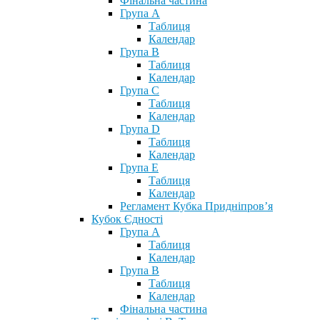
Фінальна частина
Група А
Таблиця
Календар
Група В
Таблиця
Календар
Група С
Таблиця
Календар
Група D
Таблиця
Календар
Група Е
Таблиця
Календар
Регламент Кубка Придніпров’я
Кубок Єдності
Група А
Таблиця
Календар
Група В
Таблиця
Календар
Фінальна частина