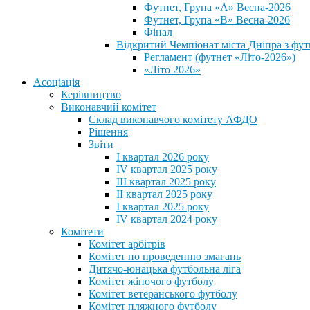
Футнет, Група «А» Весна-2026
Футнет, Група «В» Весна-2026
Фінал
Відкритий Чемпіонат міста Дніпра з фут
Регламент (футнет «Літо-2026»)
«Літо 2026»
Асоціація
Керівництво
Виконавчий комітет
Склад виконавчого комітету АФДО
Рішення
Звіти
I квартал 2026 року
IV квартал 2025 року
III квартал 2025 року
II квартал 2025 року
I квартал 2025 року
IV квартал 2024 року
Комітети
Комітет арбітрів
Комітет по проведенню змагань
Дитячо-юнацька футбольна ліга
Комітет жіночого футболу
Комітет ветеранського футболу
Комітет пляжного футболу