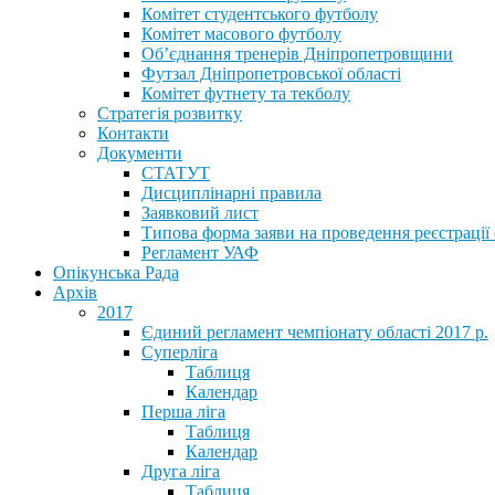
Комітет студентського футболу
Комітет масового футболу
Обʼєднання тренерів Дніпропетровщини
Футзал Дніпропетровської області
Комітет футнету та текболу
Стратегія розвитку
Контакти
Документи
СТАТУТ
Дисциплінарні правила
Заявковий лист
Типова форма заяви на проведення реєстрації
Регламент УАФ
Опікунська Рада
Архів
2017
Єдиний регламент чемпіонату області 2017 р.
Суперліга
Таблиця
Календар
Перша ліга
Таблиця
Календар
Друга ліга
Таблиця