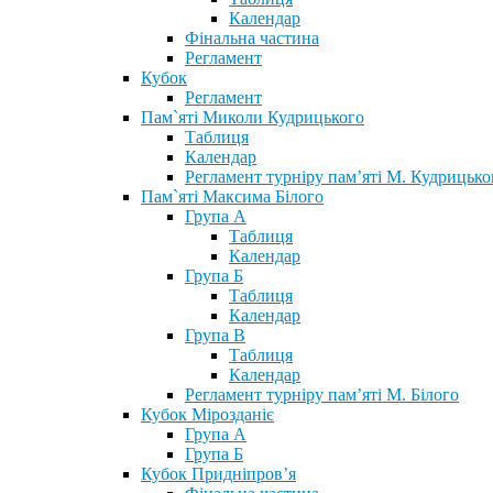
Календар
Фінальна частина
Регламент
Кубок
Регламент
Пам`яті Миколи Кудрицького
Таблиця
Календар
Регламент турніру пам’яті М. Кудрицько
Пам`яті Максима Білого
Група А
Таблиця
Календар
Група Б
Таблиця
Календар
Група В
Таблиця
Календар
Регламент турніру пам’яті М. Білого
Кубок Мірозданіє
Група А
Група Б
Кубок Придніпров’я