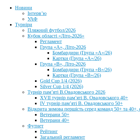
Новини
Інтерв’ю
УАФ
Турніри
Пляжний футбол/2026
Кубок області «Літо-2026»
Регламент
Група «А», Літо-2026
Бомбардири (Група «А»/26)
Картки (Група «А»/26)
Група «В», Літо-2026
Бомбардири (Група «В»/26)
Картки (Група «В»/26)
Gold Cup 1/4 (2026)
Silver Cup 1/4 (2026)
Турнір пам’яті В.Овадовського 2026
XVII турнір пам’яті В. Овадовського 40+
IV турнір пам’яті В. Овадовського 50+
Відкрита зимова першість серед команд 50+ та 40+, 
Ветерани 50+
Ветерани 40+
Футнет
Рейтинг
Загальний регламент