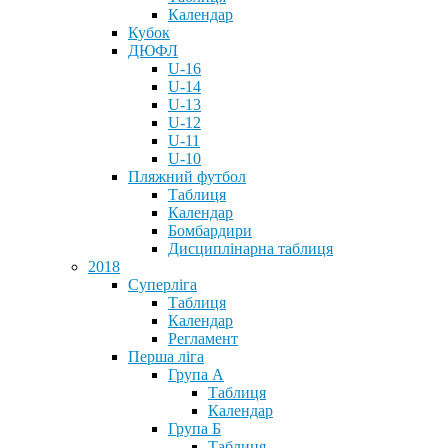
Календар
Кубок
ДЮФЛ
U-16
U-14
U-13
U-12
U-11
U-10
Пляжний футбол
Таблиця
Календар
Бомбардири
Дисциплінарна таблиця
2018
Суперліга
Таблиця
Календар
Регламент
Перша ліга
Група А
Таблиця
Календар
Група Б
Таблиця