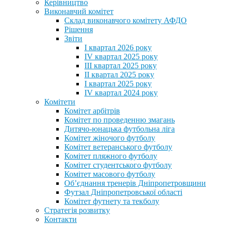
Керівництво
Виконавчий комітет
Склад виконавчого комітету АФДО
Рішення
Звіти
I квартал 2026 року
IV квартал 2025 року
III квартал 2025 року
II квартал 2025 року
I квартал 2025 року
IV квартал 2024 року
Комітети
Комітет арбітрів
Комітет по проведенню змагань
Дитячо-юнацька футбольна ліга
Комітет жіночого футболу
Комітет ветеранського футболу
Комітет пляжного футболу
Комітет студентського футболу
Комітет масового футболу
Обʼєднання тренерів Дніпропетровщини
Футзал Дніпропетровської області
Комітет футнету та текболу
Стратегія розвитку
Контакти