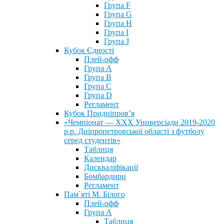
Група F
Група G
Група H
Група I
Група J
Кубок Єдності
Плей-офф
Група А
Група В
Група С
Група D
Регламент
Кубок Придніпров’я
«Чемпіонат — ХХХ Универсіади 2019-2020
р.р. Дніпропетровської області з футболу
серед студентів»
Таблиця
Календар
Дискваліфікації
Бомбардири
Регламент
Пам`яті М. Білого
Плей-офф
Група А
Таблиця