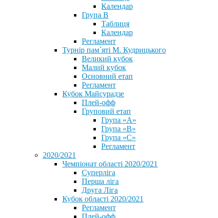
Календар
Група В
Таблиця
Календар
Регламент
Турнір пам`яті М. Кудрицького
Великий кубок
Малий кубок
Основний етап
Регламент
Кубок Майсурадзе
Плей-офф
Груповий етап
Група «А»
Група «B»
Група «C»
Регламент
2020/2021
Чемпіонат області 2020/2021
Суперліга
Перша ліга
Друга Ліга
Кубок області 2020/2021
Регламент
Плей-офф