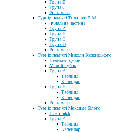
Група В
Група С
Регламент
Турнір пам’яті Тищенко В.М.
Фінальна частина
Група А
Група В
Група С
Група D
Регламент
Турнір пам’яті Миколи Кудрицького
Великий кубок
Малий кубок
Група А
Таблиця
Календар
Група В
Таблиця
Календар
Регламент
Турнір пам’яті Максима Білого
Плей-офф
Група А
Таблиця
Календар