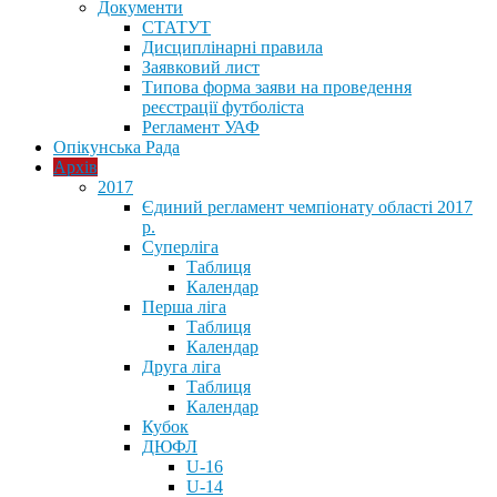
Документи
СТАТУТ
Дисциплінарні правила
Заявковий лист
Типова форма заяви на проведення
реєстрації футболіста
Регламент УАФ
Опікунська Рада
Архів
2017
Єдиний регламент чемпіонату області 2017
р.
Суперліга
Таблиця
Календар
Перша ліга
Таблиця
Календар
Друга ліга
Таблиця
Календар
Кубок
ДЮФЛ
U-16
U-14