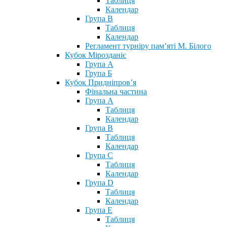
Таблиця
Календар
Група В
Таблиця
Календар
Регламент турніру пам’яті М. Білого
Кубок Мірозданіє
Група А
Група Б
Кубок Придніпров’я
Фінальна частина
Група А
Таблиця
Календар
Група В
Таблиця
Календар
Група С
Таблиця
Календар
Група D
Таблиця
Календар
Група Е
Таблиця