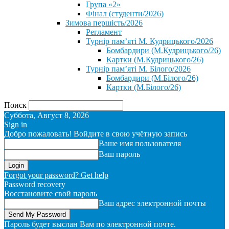
Група «2»
Фінал (студенти/2026)
⁨Зимова першість/2026⁩
Регламент
Турнір пам’яті М. Кудрицького/2026
Бомбардири (М.Кудрицького/26)
Картки (М.Кудрицького/26)
Турнір пам’яті М. Білого/2026
Бомбардири (М.Білого/26)
Картки (М.Білого/26)
Поиск
Суббота, Август 8, 2026
Sign in
Добро пожаловать! Войдите в свою учётную запись
Ваше имя пользователя
Ваш пароль
Forgot your password? Get help
Password recovery
Восстановите свой пароль
Ваш адрес электронной почты
Пароль будет выслан Вам по электронной почте.