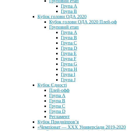
Груповий етап
Група А
Група В
Кубок голови ОДА 2020
Кубок голови ОДА 2020 Плей-оф
Груповий етап
Група A
Група B
Група C
Група D
Група E
Група F
Група G
Група H
Група I
Група J
Кубок Єдності
Плей-офф
Група А
Група В
Група С
Група D
Регламент
Кубок Придніпров’я
«Чемпіонат — ХХХ Универсіади 2019-2020