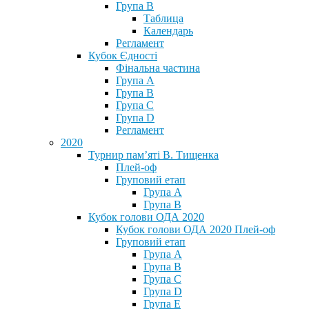
Група В
Таблица
Календарь
Регламент
Кубок Єдності
Фінальна частина
Група А
Група В
Група С
Група D
Регламент
2020
Турнир пам’яті В. Тищенка
Плей-оф
Груповий етап
Група А
Група В
Кубок голови ОДА 2020
Кубок голови ОДА 2020 Плей-оф
Груповий етап
Група A
Група B
Група C
Група D
Група E