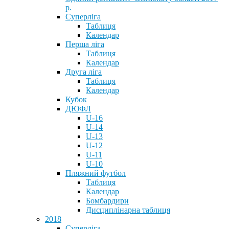
р.
Суперліга
Таблиця
Календар
Перша ліга
Таблиця
Календар
Друга ліга
Таблиця
Календар
Кубок
ДЮФЛ
U-16
U-14
U-13
U-12
U-11
U-10
Пляжний футбол
Таблиця
Календар
Бомбардири
Дисциплінарна таблиця
2018
Суперліга