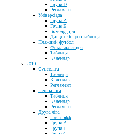
Група D
Регламент
Універсіада
Група А
Група Б
Бомбардири
Дисциплінарна таблиця
Пляжний футбол
Фінальна стадія
Таблиця
Календар
2019
Суперліга
Таблиця
Календар
Регламент
Перша ліга
Таблиця
Календар
Регламент
Друга ліга
Плей-офф
Група А
Група В
Група С