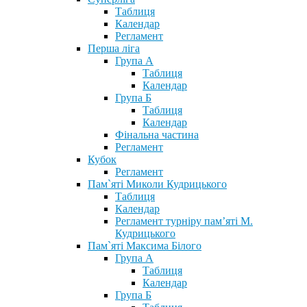
Таблиця
Календар
Регламент
Перша ліга
Група А
Таблиця
Календар
Група Б
Таблиця
Календар
Фінальна частина
Регламент
Кубок
Регламент
Пам`яті Миколи Кудрицького
Таблиця
Календар
Регламент турніру пам’яті М.
Кудрицького
Пам`яті Максима Білого
Група А
Таблиця
Календар
Група Б