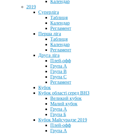
Календар
2019
Суперліга
Таблиця
Календар
Регламент
Перша ліга
Таблиця
Календар
Регламент
Друга ліга
Плей-офф
Група А
Група В
Група С
Регламент
Кубок
Кубок області серед ВНЗ
Великий кубок
Малий кубок
Група А
Група Б
Кубок Майсурадзе 2019
Плей-офф
Група А