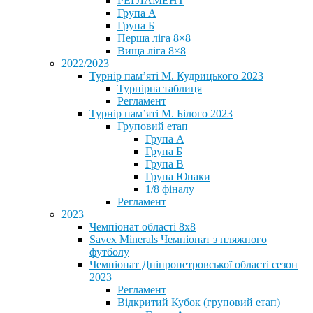
РЕГЛАМЕНТ
Група А
Група Б
Перша ліга 8×8
Вища ліга 8×8
2022/2023
Турнір пам’яті М. Кудрицького 2023
Турнірна таблиця
Регламент
Турнір пам’яті М. Білого 2023
Груповий етап
Група А
Група Б
Група В
Група Юнаки
1/8 фіналу
Регламент
2023
Чемпіонат області 8х8
Savex Minerals Чемпіонат з пляжного
футболу
Чемпіонат Дніпропетровської області сезон
2023
Регламент
Відкритий Кубок (груповий етап)