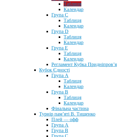
Таблиця
Календар
Група С
Таблиця
Календар
Група D
Таблиця
Календар
Група Е
Таблиця
Календар
Регламент Кубка Придніпров’я
Кубок Єдності
Група А
Таблиця
Календар
Група В
Таблиця
Календар
Фінальна частина
Турнір пам’яті В. Тищенко
Плей — офф
Група А
Група B
Група С