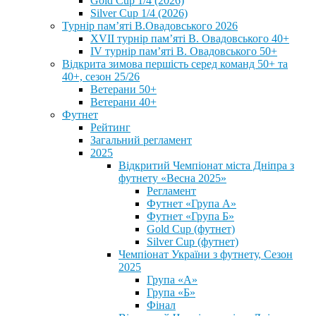
Gold Cup 1/4 (2026)
Silver Cup 1/4 (2026)
Турнір пам’яті В.Овадовського 2026
XVII турнір пам’яті В. Овадовського 40+
IV турнір пам’яті В. Овадовського 50+
Відкрита зимова першість серед команд 50+ та
40+, сезон 25/26
Ветерани 50+
Ветерани 40+
Футнет
Рейтинг
Загальний регламент
2025
Відкритий Чемпіонат міста Дніпра з
футнету «Весна 2025»
Регламент
Футнет «Група А»
Футнет «Група Б»
Gold Cup (футнет)
Silver Cup (футнет)
Чемпіонат України з футнету, Сезон
2025
Група «А»
Група «Б»
Фінал