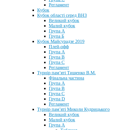
Регламент
Кубок
Кубок області серед ВНЗ
Великий кубок
Малий кубок
Група А
Група Б
Кубок Майсурадзе 2019
Плей-офф
Група А
Група В
Група С
Регламент
Турнір пам’яті Тищенко В.М.
Фінальна частина
Група А
Група В
Група С
Група D
Регламент
Турнір пам’яті Миколи Кудрицького
Великий кубок
Малий кубок
Група А