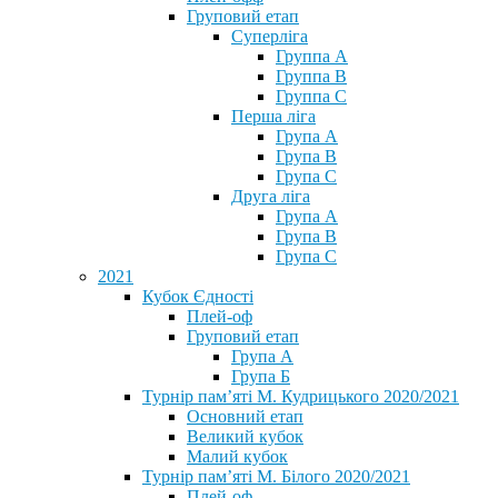
Груповий етап
Суперліга
Группа A
Группа B
Группа C
Перша ліга
Група A
Група B
Група C
Друга ліга
Група A
Група B
Група C
2021
Кубок Єдності
Плей-оф
Груповий етап
Група А
Група Б
Турнір пам’яті М. Кудрицького 2020/2021
Основний етап
Великий кубок
Малий кубок
Турнір пам’яті М. Білого 2020/2021
Плей-оф