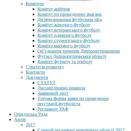
Комітети
Комітет арбітрів
Комітет по проведенню змагань
Дитячо-юнацька футбольна ліга
Комітет жіночого футболу
Комітет ветеранського футболу
Комітет пляжного футболу
Комітет студентського футболу
Комітет масового футболу
Обʼєднання тренерів Дніпропетровщини
Футзал Дніпропетровської області
Комітет футнету та текболу
Стратегія розвитку
Контакти
Документи
СТАТУТ
Дисциплінарні правила
Заявковий лист
Типова форма заяви на проведення
реєстрації футболіста
Регламент УАФ
Опікунська Рада
Архів
2017
Єдиний регламент чемпіонату області 2017