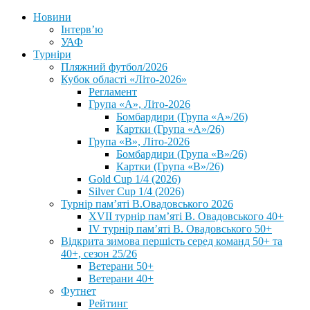
Новини
Інтерв’ю
УАФ
Турніри
Пляжний футбол/2026
Кубок області «Літо-2026»
Регламент
Група «А», Літо-2026
Бомбардири (Група «А»/26)
Картки (Група «А»/26)
Група «В», Літо-2026
Бомбардири (Група «В»/26)
Картки (Група «В»/26)
Gold Cup 1/4 (2026)
Silver Cup 1/4 (2026)
Турнір пам’яті В.Овадовського 2026
XVII турнір пам’яті В. Овадовського 40+
IV турнір пам’яті В. Овадовського 50+
Відкрита зимова першість серед команд 50+ та
40+, сезон 25/26
Ветерани 50+
Ветерани 40+
Футнет
Рейтинг