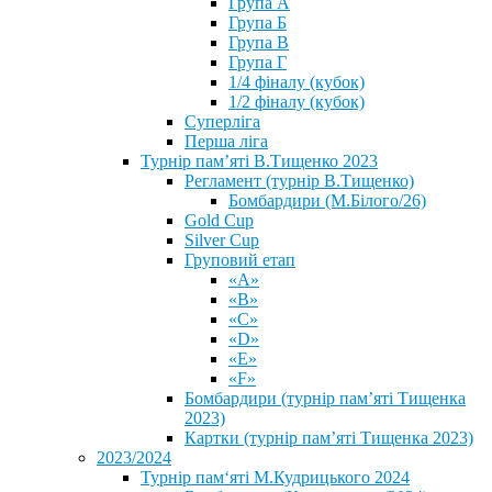
Група А
Група Б
Група В
Група Г
1/4 фіналу (кубок)
1/2 фіналу (кубок)
Суперліга
Перша ліга
Турнір пам’яті В.Тищенко 2023
Регламент (турнір В.Тищенко)
Бомбардири (М.Білого/26)
Gold Cup
Silver Cup
Груповий етап
«А»
«В»
«С»
«D»
«Е»
«F»
Бомбардири (турнір пам’яті Тищенка
2023)
Картки (турнір пам’яті Тищенка 2023)
2023/2024
⁨Турнір пам‘яті М.Кудрицького 2024