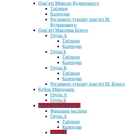
Пам`яті Миколи Кудрицького
Таблиця
Календар
Регламент турніру пам’яті М.
Кудрицького
Пам`яті Максима Білого
Група А
Таблиця
Календар
Група Б
Таблиця
Календар
Група В
Таблиця
Календар
Регламент турніру пам’яті М. Білого
Кубок Мірозданіє
Група А
Група Б
Кубок Придніпров’я
Фінальна частина
Група А
Таблиця
Календар
Група В