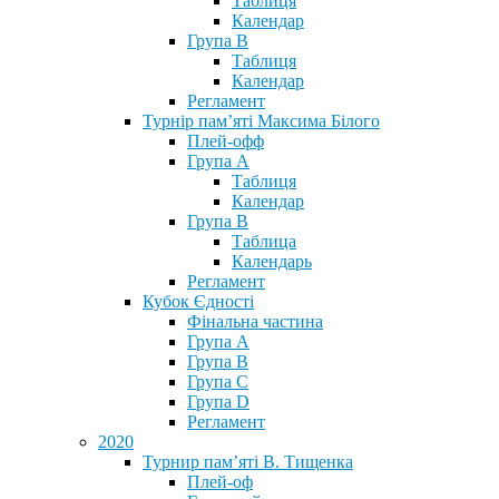
Таблиця
Календар
Група В
Таблиця
Календар
Регламент
Турнір пам’яті Максима Білого
Плей-офф
Група А
Таблиця
Календар
Група В
Таблица
Календарь
Регламент
Кубок Єдності
Фінальна частина
Група А
Група В
Група С
Група D
Регламент
2020
Турнир пам’яті В. Тищенка
Плей-оф