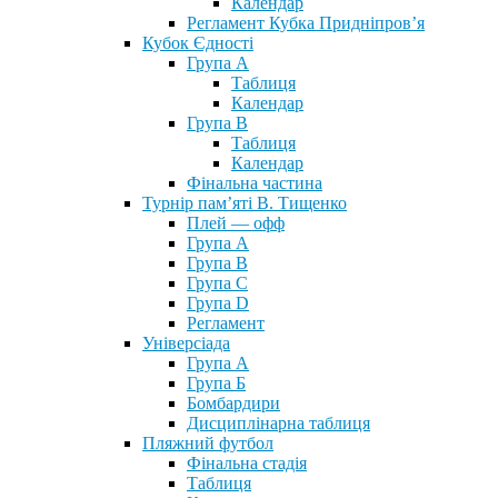
Календар
Регламент Кубка Придніпров’я
Кубок Єдності
Група А
Таблиця
Календар
Група В
Таблиця
Календар
Фінальна частина
Турнір пам’яті В. Тищенко
Плей — офф
Група А
Група B
Група С
Група D
Регламент
Універсіада
Група А
Група Б
Бомбардири
Дисциплінарна таблиця
Пляжний футбол
Фінальна стадія
Таблиця