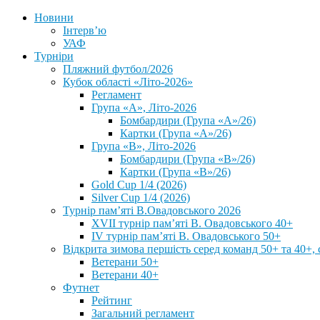
Новини
Інтерв’ю
УАФ
Турніри
Пляжний футбол/2026
Кубок області «Літо-2026»
Регламент
Група «А», Літо-2026
Бомбардири (Група «А»/26)
Картки (Група «А»/26)
Група «В», Літо-2026
Бомбардири (Група «В»/26)
Картки (Група «В»/26)
Gold Cup 1/4 (2026)
Silver Cup 1/4 (2026)
Турнір пам’яті В.Овадовського 2026
XVII турнір пам’яті В. Овадовського 40+
IV турнір пам’яті В. Овадовського 50+
Відкрита зимова першість серед команд 50+ та 40+, 
Ветерани 50+
Ветерани 40+
Футнет
Рейтинг
Загальний регламент