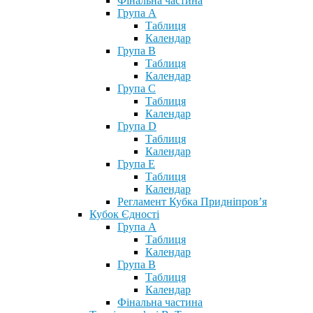
Фінальна частина
Група А
Таблиця
Календар
Група В
Таблиця
Календар
Група С
Таблиця
Календар
Група D
Таблиця
Календар
Група Е
Таблиця
Календар
Регламент Кубка Придніпров’я
Кубок Єдності
Група А
Таблиця
Календар
Група В
Таблиця
Календар
Фінальна частина