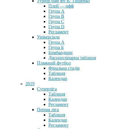
Турнір пам’яті В. Тищенко
Плей — офф
Група А
Група B
Група С
Група D
Регламент
Універсіада
Група А
Група Б
Бомбардири
Дисциплінарна таблиця
Пляжний футбол
Фінальна стадія
Таблиця
Календар
2019
Суперліга
Таблиця
Календар
Регламент
Перша ліга
Таблиця
Календар
Регламент