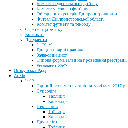
Комітет студентського футболу
Комітет масового футболу
Обʼєднання тренерів Дніпропетровщини
Футзал Дніпропетровської області
Комітет футнету та текболу
Стратегія розвитку
Контакти
Документи
СТАТУТ
Дисциплінарні правила
Заявковий лист
Типова форма заяви на проведення реєстрації
Регламент УАФ
Опікунська Рада
Архів
2017
Єдиний регламент чемпіонату області 2017 р.
Суперліга
Таблиця
Календар
Перша ліга
Таблиця
Календар
Друга ліга
Таблиця