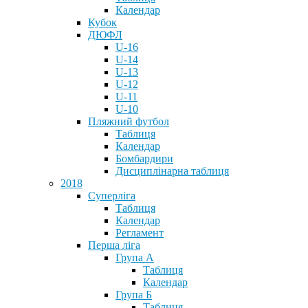
Календар
Кубок
ДЮФЛ
U-16
U-14
U-13
U-12
U-11
U-10
Пляжний футбол
Таблиця
Календар
Бомбардири
Дисциплінарна таблиця
2018
Суперліга
Таблиця
Календар
Регламент
Перша ліга
Група А
Таблиця
Календар
Група Б
Таблиця