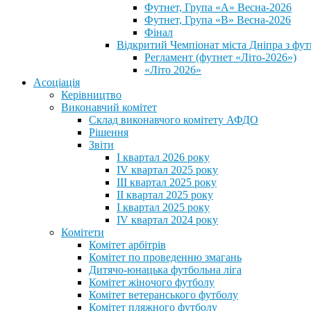
Футнет, Група «А» Весна-2026
Футнет, Група «В» Весна-2026
Фінал
Відкритий Чемпіонат міста Дніпра з фут
Регламент (футнет «Літо-2026»)
«Літо 2026»
Асоціація
Керівництво
Виконавчий комітет
Склад виконавчого комітету АФДО
Рішення
Звіти
I квартал 2026 року
IV квартал 2025 року
III квартал 2025 року
II квартал 2025 року
I квартал 2025 року
IV квартал 2024 року
Комітети
Комітет арбітрів
Комітет по проведенню змагань
Дитячо-юнацька футбольна ліга
Комітет жіночого футболу
Комітет ветеранського футболу
Комітет пляжного футболу