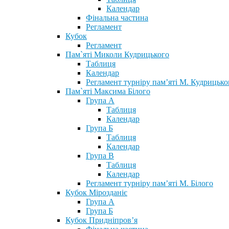
Календар
Фінальна частина
Регламент
Кубок
Регламент
Пам`яті Миколи Кудрицького
Таблиця
Календар
Регламент турніру пам’яті М. Кудрицько
Пам`яті Максима Білого
Група А
Таблиця
Календар
Група Б
Таблиця
Календар
Група В
Таблиця
Календар
Регламент турніру пам’яті М. Білого
Кубок Мірозданіє
Група А
Група Б
Кубок Придніпров’я