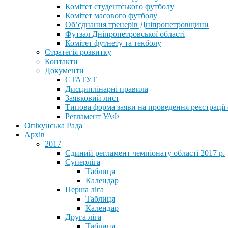
Комітет студентського футболу
Комітет масового футболу
Обʼєднання тренерів Дніпропетровщини
Футзал Дніпропетровської області
Комітет футнету та текболу
Стратегія розвитку
Контакти
Документи
СТАТУТ
Дисциплінарні правила
Заявковий лист
Типова форма заяви на проведення реєстрації
Регламент УАФ
Опікунська Рада
Архів
2017
Єдиний регламент чемпіонату області 2017 р.
Суперліга
Таблиця
Календар
Перша ліга
Таблиця
Календар
Друга ліга
Таблиця