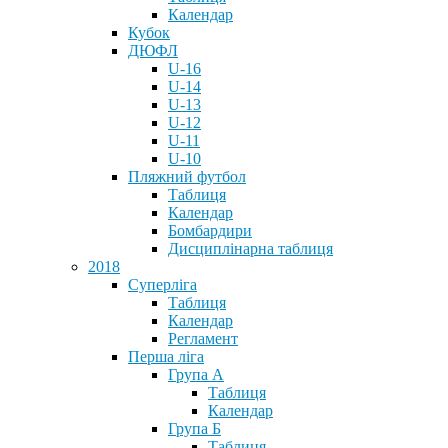
Календар
Кубок
ДЮФЛ
U-16
U-14
U-13
U-12
U-11
U-10
Пляжний футбол
Таблиця
Календар
Бомбардири
Дисциплінарна таблиця
2018
Суперліга
Таблиця
Календар
Регламент
Перша ліга
Група А
Таблиця
Календар
Група Б
Таблиця