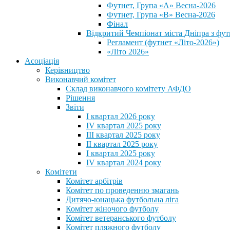
Футнет, Група «А» Весна-2026
Футнет, Група «В» Весна-2026
Фінал
Відкритий Чемпіонат міста Дніпра з фут
Регламент (футнет «Літо-2026»)
«Літо 2026»
Асоціація
Керівництво
Виконавчий комітет
Склад виконавчого комітету АФДО
Рішення
Звіти
I квартал 2026 року
IV квартал 2025 року
III квартал 2025 року
II квартал 2025 року
I квартал 2025 року
IV квартал 2024 року
Комітети
Комітет арбітрів
Комітет по проведенню змагань
Дитячо-юнацька футбольна ліга
Комітет жіночого футболу
Комітет ветеранського футболу
Комітет пляжного футболу