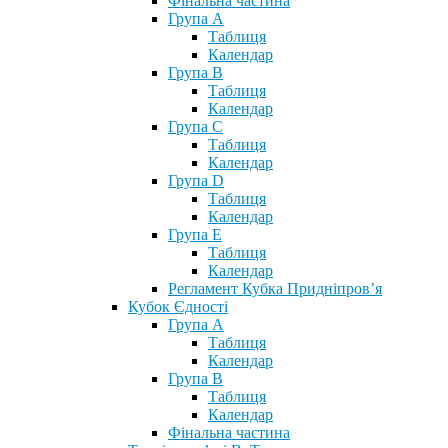
Фінальна частина
Група А
Таблиця
Календар
Група В
Таблиця
Календар
Група С
Таблиця
Календар
Група D
Таблиця
Календар
Група Е
Таблиця
Календар
Регламент Кубка Придніпров’я
Кубок Єдності
Група А
Таблиця
Календар
Група В
Таблиця
Календар
Фінальна частина