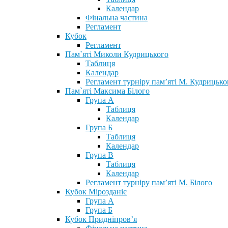
Календар
Фінальна частина
Регламент
Кубок
Регламент
Пам`яті Миколи Кудрицького
Таблиця
Календар
Регламент турніру пам’яті М. Кудрицько
Пам`яті Максима Білого
Група А
Таблиця
Календар
Група Б
Таблиця
Календар
Група В
Таблиця
Календар
Регламент турніру пам’яті М. Білого
Кубок Мірозданіє
Група А
Група Б
Кубок Придніпров’я