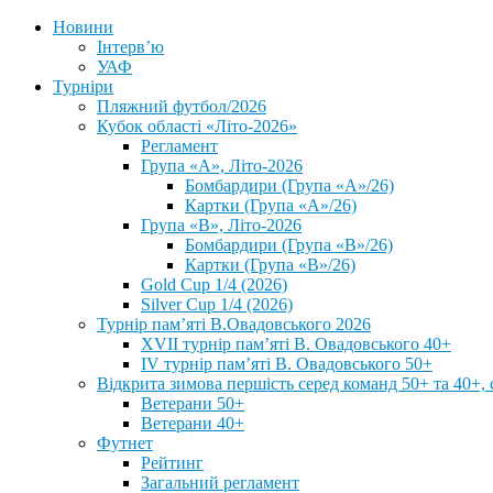
Новини
Інтерв’ю
УАФ
Турніри
Пляжний футбол/2026
Кубок області «Літо-2026»
Регламент
Група «А», Літо-2026
Бомбардири (Група «А»/26)
Картки (Група «А»/26)
Група «В», Літо-2026
Бомбардири (Група «В»/26)
Картки (Група «В»/26)
Gold Cup 1/4 (2026)
Silver Cup 1/4 (2026)
Турнір пам’яті В.Овадовського 2026
XVII турнір пам’яті В. Овадовського 40+
IV турнір пам’яті В. Овадовського 50+
Відкрита зимова першість серед команд 50+ та 40+, 
Ветерани 50+
Ветерани 40+
Футнет
Рейтинг
Загальний регламент