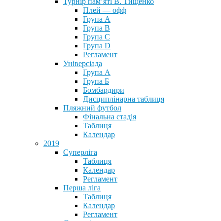
Турнір пам’яті В. Тищенко
Плей — офф
Група А
Група B
Група С
Група D
Регламент
Універсіада
Група А
Група Б
Бомбардири
Дисциплінарна таблиця
Пляжний футбол
Фінальна стадія
Таблиця
Календар
2019
Суперліга
Таблиця
Календар
Регламент
Перша ліга
Таблиця
Календар
Регламент