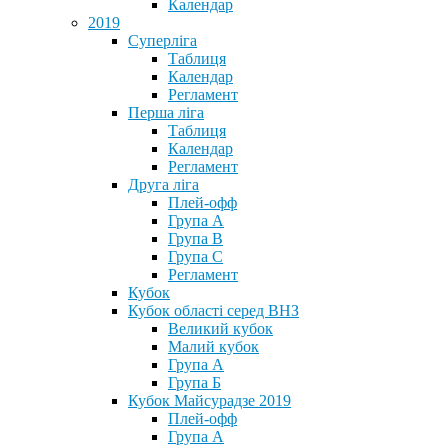
Календар
2019
Суперліга
Таблиця
Календар
Регламент
Перша ліга
Таблиця
Календар
Регламент
Друга ліга
Плей-офф
Група А
Група В
Група С
Регламент
Кубок
Кубок області серед ВНЗ
Великий кубок
Малий кубок
Група А
Група Б
Кубок Майсурадзе 2019
Плей-офф
Група А