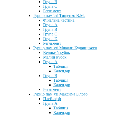
Група В
Група С
Регламент
Турнір пам’яті Тищенко В.М.
Фінальна частина
Група А
Група В
Група С
Група D
Регламент
Турнір пам’яті Миколи Кудрицького
Великий кубок
Малий кубок
Група А
Таблиця
Календар
Група В
Таблиця
Календар
Регламент
Турнір пам’яті Максима Білого
Плей-офф
Група А
Таблиця
Календар