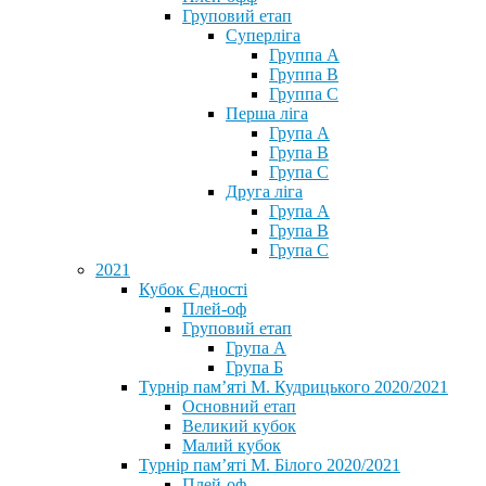
Груповий етап
Суперліга
Группа A
Группа B
Группа C
Перша ліга
Група A
Група B
Група C
Друга ліга
Група A
Група B
Група C
2021
Кубок Єдності
Плей-оф
Груповий етап
Група А
Група Б
Турнір пам’яті М. Кудрицького 2020/2021
Основний етап
Великий кубок
Малий кубок
Турнір пам’яті М. Білого 2020/2021
Плей-оф