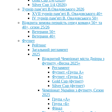
Gold Cup 1/4 (2026)
Silver Cup 1/4 (2026)
Турнір пам’яті В.Овадовського 2026
XVII турнір пам’яті В. Овадовського 40+
IV турнір пам’яті В. Овадовського 50+
Відкрита зимова першість серед команд 50+ та
40+, сезон 25/26
Ветерани 50+
Ветерани 40+
Футнет
Рейтинг
Загальний регламент
2025
Відкритий Чемпіонат міста Дніпра з
футнету «Весна 2025»
Регламент
Футнет «Група А»
Футнет «Група Б»
Gold Cup (футнет)
Silver Cup (футнет)
Чемпіонат України з футнету, Сезон
2025
Група «А»
Група «Б»
Фінал