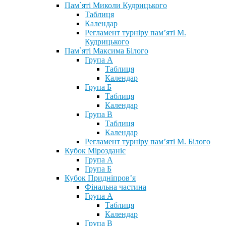
Пам`яті Миколи Кудрицького
Таблиця
Календар
Регламент турніру пам’яті М.
Кудрицького
Пам`яті Максима Білого
Група А
Таблиця
Календар
Група Б
Таблиця
Календар
Група В
Таблиця
Календар
Регламент турніру пам’яті М. Білого
Кубок Мірозданіє
Група А
Група Б
Кубок Придніпров’я
Фінальна частина
Група А
Таблиця
Календар
Група В