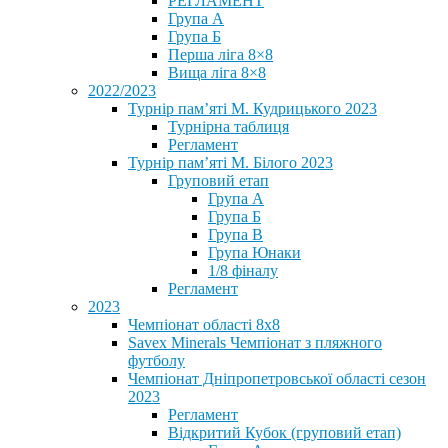
РЕГЛАМЕНТ
Група А
Група Б
Перша ліга 8×8
Вища ліга 8×8
2022/2023
Турнір пам’яті М. Кудрицького 2023
Турнірна таблиця
Регламент
Турнір пам’яті М. Білого 2023
Груповий етап
Група А
Група Б
Група В
Група Юнаки
1/8 фіналу
Регламент
2023
Чемпіонат області 8х8
Savex Minerals Чемпіонат з пляжного
футболу
Чемпіонат Дніпропетровської області сезон
2023
Регламент
Відкритий Кубок (груповий етап)