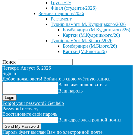
Група «2»
Фінал (студенти/2026)
⁨Зимова першість/2026⁩
Регламент
Турнір пам’яті М. Кудрицького/2026
Бомбардири (М.Кудрицького/26)
Картки (М.Кудрицького/26)
Турнір пам’яті М. Білого/2026
Бомбардири (М.Білого/26)
Картки (М.Білого/26)
Поиск
Четверг, Август 6, 2026
Sign in
Добро пожаловать! Войдите в свою учётную запись
Ваше имя пользователя
Ваш пароль
Forgot your password? Get help
Password recovery
Восстановите свой пароль
Ваш адрес электронной почты
Пароль будет выслан Вам по электронной почте.