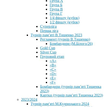
Група А
Група Б
Група В
Група Г
1/4 фіналу (кубок)
1/2 фіналу (кубок)
Суперліга
Перша ліга
Турнір пам’яті В.Тищенко 2023
Регламент (турнір В.Тищенко)
Бомбардири (М.Білого/26)
Gold Cup
Silver Cup
Груповий етап
«А»
«В»
«С»
«D»
«Е»
«F»
Бомбардири (турнір пам’яті Тищенка
2023)
Картки (турнір пам’яті Тищенка 2023)
2023/2024
⁨Турнір пам‘яті М.Кудрицького 2024