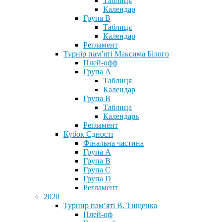
Таблиця
Календар
Група В
Таблиця
Календар
Регламент
Турнір пам’яті Максима Білого
Плей-офф
Група А
Таблиця
Календар
Група В
Таблица
Календарь
Регламент
Кубок Єдності
Фінальна частина
Група А
Група В
Група С
Група D
Регламент
2020
Турнир пам’яті В. Тищенка
Плей-оф