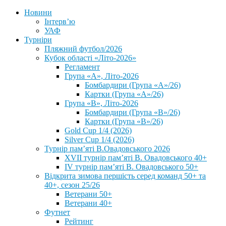
Новини
Інтерв’ю
УАФ
Турніри
Пляжний футбол/2026
Кубок області «Літо-2026»
Регламент
Група «А», Літо-2026
Бомбардири (Група «А»/26)
Картки (Група «А»/26)
Група «В», Літо-2026
Бомбардири (Група «В»/26)
Картки (Група «В»/26)
Gold Cup 1/4 (2026)
Silver Cup 1/4 (2026)
Турнір пам’яті В.Овадовського 2026
XVII турнір пам’яті В. Овадовського 40+
IV турнір пам’яті В. Овадовського 50+
Відкрита зимова першість серед команд 50+ та
40+, сезон 25/26
Ветерани 50+
Ветерани 40+
Футнет
Рейтинг