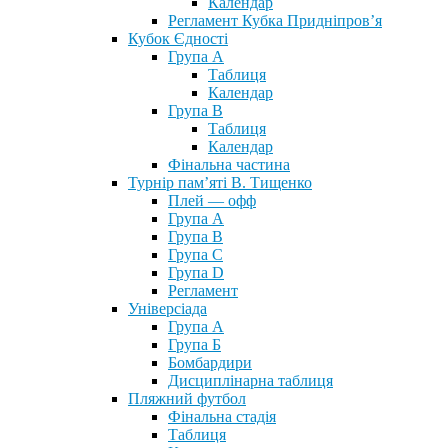
Календар
Регламент Кубка Придніпров’я
Кубок Єдності
Група А
Таблиця
Календар
Група В
Таблиця
Календар
Фінальна частина
Турнір пам’яті В. Тищенко
Плей — офф
Група А
Група B
Група С
Група D
Регламент
Універсіада
Група А
Група Б
Бомбардири
Дисциплінарна таблиця
Пляжний футбол
Фінальна стадія
Таблиця