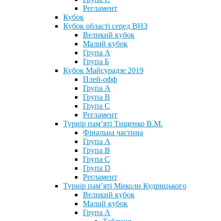
Регламент
Кубок
Кубок області серед ВНЗ
Великий кубок
Малий кубок
Група А
Група Б
Кубок Майсурадзе 2019
Плей-офф
Група А
Група В
Група С
Регламент
Турнір пам’яті Тищенко В.М.
Фінальна частина
Група А
Група В
Група С
Група D
Регламент
Турнір пам’яті Миколи Кудрицького
Великий кубок
Малий кубок
Група А