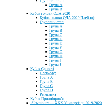
Груповий етап
Група А
Група В
Кубок голови ОДА 2020
Кубок голови ОДА 2020 Плей-оф
Груповий етап
Група A
Група B
Група C
Група D
Група E
Група F
Група G
Група H
Група I
Група J
Кубок Єдності
Плей-офф
Група А
Група В
Група С
Група D
Регламент
Кубок Придніпров’я
«Чемпіонат — ХХХ Универсіади 2019-2020