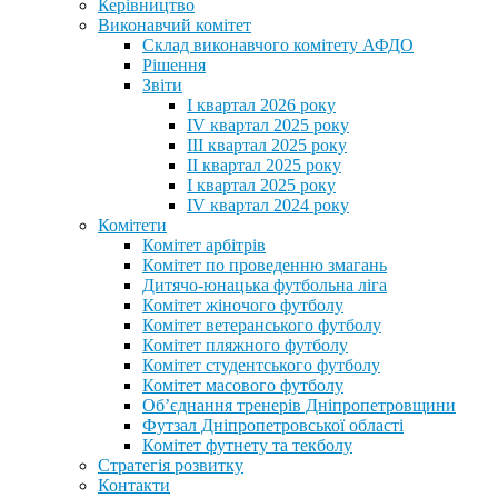
Керівництво
Виконавчий комітет
Склад виконавчого комітету АФДО
Рішення
Звіти
I квартал 2026 року
IV квартал 2025 року
III квартал 2025 року
II квартал 2025 року
I квартал 2025 року
IV квартал 2024 року
Комітети
Комітет арбітрів
Комітет по проведенню змагань
Дитячо-юнацька футбольна ліга
Комітет жіночого футболу
Комітет ветеранського футболу
Комітет пляжного футболу
Комітет студентського футболу
Комітет масового футболу
Обʼєднання тренерів Дніпропетровщини
Футзал Дніпропетровської області
Комітет футнету та текболу
Стратегія розвитку
Контакти