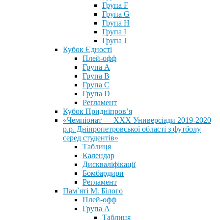
Група F
Група G
Група H
Група I
Група J
Кубок Єдності
Плей-офф
Група А
Група В
Група С
Група D
Регламент
Кубок Придніпров’я
«Чемпіонат — ХХХ Универсіади 2019-2020
р.р. Дніпропетровської області з футболу
серед студентів»
Таблиця
Календар
Дискваліфікації
Бомбардири
Регламент
Пам`яті М. Білого
Плей-офф
Група А
Таблиця