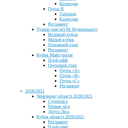
Календар
Група В
Таблиця
Календар
Регламент
Турнір пам`яті М. Кудрицького
Великий кубок
Малий кубок
Основний етап
Регламент
Кубок Майсурадзе
Плей-офф
Груповий етап
Група «А»
Група «B»
Група «C»
Регламент
2020/2021
Чемпіонат області 2020/2021
Суперліга
Перша ліга
Друга Ліга
Кубок області 2020/2021
Регламент
Плей-офф