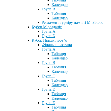
Таблиця
Календар
Група В
Таблиця
Календар
Регламент турніру пам’яті М. Білого
Кубок Мірозданіє
Група А
Група Б
Кубок Придніпров’я
Фінальна частина
Група А
Таблиця
Календар
Група В
Таблиця
Календар
Група С
Таблиця
Календар
Група D
Таблиця
Календар
Група Е
Таблиця