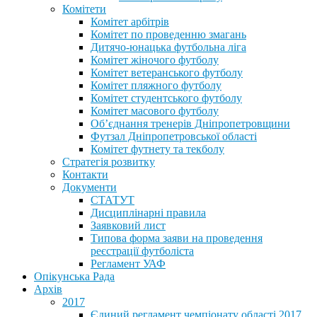
Комітети
Комітет арбітрів
Комітет по проведенню змагань
Дитячо-юнацька футбольна ліга
Комітет жіночого футболу
Комітет ветеранського футболу
Комітет пляжного футболу
Комітет студентського футболу
Комітет масового футболу
Обʼєднання тренерів Дніпропетровщини
Футзал Дніпропетровської області
Комітет футнету та текболу
Стратегія розвитку
Контакти
Документи
СТАТУТ
Дисциплінарні правила
Заявковий лист
Типова форма заяви на проведення
реєстрації футболіста
Регламент УАФ
Опікунська Рада
Архів
2017
Єдиний регламент чемпіонату області 2017