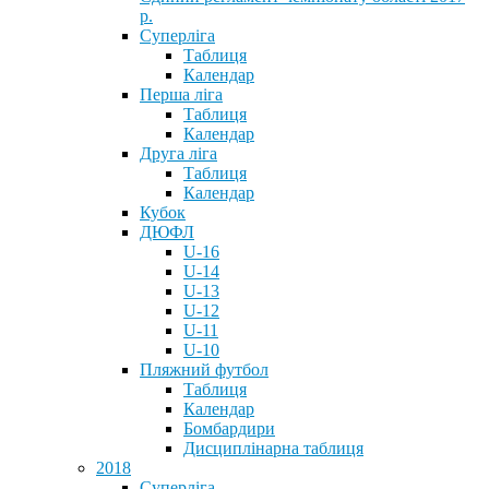
р.
Суперліга
Таблиця
Календар
Перша ліга
Таблиця
Календар
Друга ліга
Таблиця
Календар
Кубок
ДЮФЛ
U-16
U-14
U-13
U-12
U-11
U-10
Пляжний футбол
Таблиця
Календар
Бомбардири
Дисциплінарна таблиця
2018
Суперліга