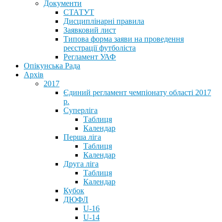
Документи
СТАТУТ
Дисциплінарні правила
Заявковий лист
Типова форма заяви на проведення
реєстрації футболіста
Регламент УАФ
Опікунська Рада
Архів
2017
Єдиний регламент чемпіонату області 2017
р.
Суперліга
Таблиця
Календар
Перша ліга
Таблиця
Календар
Друга ліга
Таблиця
Календар
Кубок
ДЮФЛ
U-16
U-14