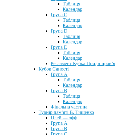
Таблиця
Календар
Група С
Таблиця
Календар
Група D
Таблиця
Календар
Група Е
Таблиця
Календар
Регламент Кубка Придніпров’я
Кубок Єдності
Група А
Таблиця
Календар
Група В
Таблиця
Календар
Фінальна частина
Турнір пам’яті В. Тищенко
Плей — офф
Група А
Група B
Група С