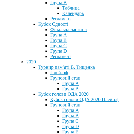
Група В
Таблица
Календарь
Регламент
Кубок Єдності
Фінальна частина
Група А
Група В
Група С
Група D
Регламент
2020
Турнир пам’яті В. Тищенка
Плей-оф
Груповий етап
Група А
Група В
Кубок голови ОДА 2020
Кубок голови ОДА 2020 Плей-оф
Груповий етап
Група A
Група B
Група C
Група D
Група E