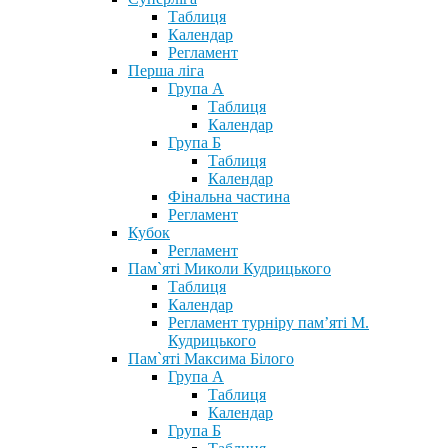
Таблиця
Календар
Регламент
Перша ліга
Група А
Таблиця
Календар
Група Б
Таблиця
Календар
Фінальна частина
Регламент
Кубок
Регламент
Пам`яті Миколи Кудрицького
Таблиця
Календар
Регламент турніру пам’яті М.
Кудрицького
Пам`яті Максима Білого
Група А
Таблиця
Календар
Група Б