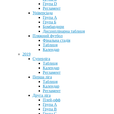
Група D
Регламент
Універсіада
Група А
Група Б
Бомбардири
Дисциплінарна таблиця
Пляжний футбол
Фінальна стадія
Таблиця
Календар
2019
Суперліга
Таблиця
Календар
Регламент
Перша ліга
Таблиця
Календар
Регламент
Друга ліга
Плей-офф
Група А
Група В
Група С