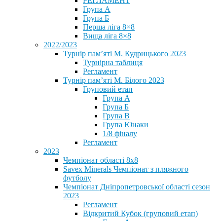
РЕГЛАМЕНТ
Група А
Група Б
Перша ліга 8×8
Вища ліга 8×8
2022/2023
Турнір пам’яті М. Кудрицького 2023
Турнірна таблиця
Регламент
Турнір пам’яті М. Білого 2023
Груповий етап
Група А
Група Б
Група В
Група Юнаки
1/8 фіналу
Регламент
2023
Чемпіонат області 8х8
Savex Minerals Чемпіонат з пляжного
футболу
Чемпіонат Дніпропетровської області сезон
2023
Регламент
Відкритий Кубок (груповий етап)