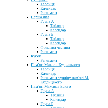
Таблиця
Календар
Регламент
Перша ліга
Група А
Таблиця
Календар
Група Б
Таблиця
Календар
Фінальна частина
Регламент
Кубок
Регламент
Пам`яті Миколи Кудрицького
Таблиця
Календар
Регламент турніру пам’яті М.
Кудрицького
Пам`яті Максима Білого
Група А
Таблиця
Календар
Група Б