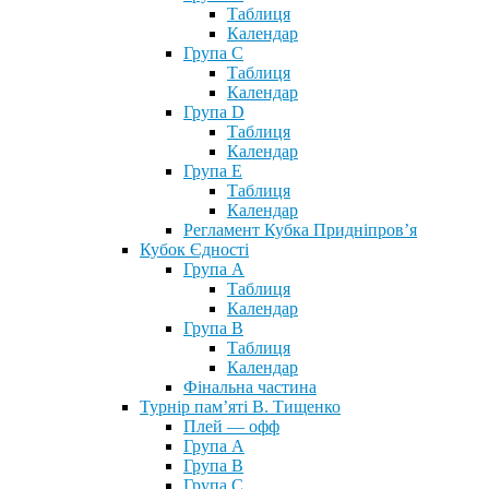
Таблиця
Календар
Група С
Таблиця
Календар
Група D
Таблиця
Календар
Група Е
Таблиця
Календар
Регламент Кубка Придніпров’я
Кубок Єдності
Група А
Таблиця
Календар
Група В
Таблиця
Календар
Фінальна частина
Турнір пам’яті В. Тищенко
Плей — офф
Група А
Група B
Група С