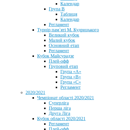
Календар
Група В
Таблиця
Календар
Регламент
Турнір пам`яті М. Кудрицького
Великий кубок
Малий кубок
Основний етап
Регламент
Кубок Майсурадзе
Плей-офф
Груповий етап
Група «А»
Група «B»
Група «C»
Регламент
2020/2021
Чемпіонат області 2020/2021
Суперліга
Перша ліга
Друга Ліга
Кубок області 2020/2021
Регламент
Плей-офф