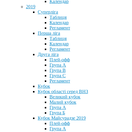
Календар
2019
Суперліга
Таблиця
Календар
Регламент
Перша ліга
Таблиця
Календар
Регламент
Друга ліга
Плей-офф
Група А
Група В
Група С
Регламент
Кубок
Кубок області серед ВНЗ
Великий кубок
Малий кубок
Група А
Група Б
Кубок Майсурадзе 2019
Плей-офф
Група А