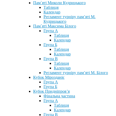
Пам`яті Миколи Кудрицького
Таблиця
Календар
Регламент турніру пам’яті М.
Кудрицького
Пам`яті Максима Білого
Група А
Таблиця
Календар
Група Б
Таблиця
Календар
Група В
Таблиця
Календар
Регламент турніру пам’яті М. Білого
Кубок Мірозданіє
Група А
Група Б
Кубок Придніпров’я
Фінальна частина
Група А
Таблиця
Календар
Група В