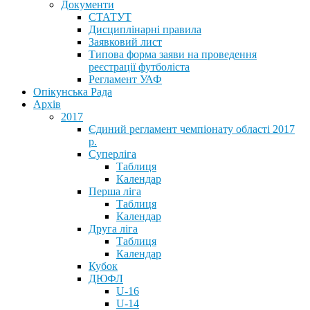
Документи
СТАТУТ
Дисциплінарні правила
Заявковий лист
Типова форма заяви на проведення
реєстрації футболіста
Регламент УАФ
Опікунська Рада
Архів
2017
Єдиний регламент чемпіонату області 2017
р.
Суперліга
Таблиця
Календар
Перша ліга
Таблиця
Календар
Друга ліга
Таблиця
Календар
Кубок
ДЮФЛ
U-16
U-14