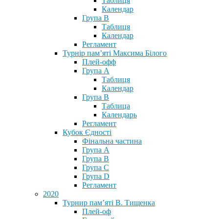
Таблиця
Календар
Група В
Таблиця
Календар
Регламент
Турнір пам’яті Максима Білого
Плей-офф
Група А
Таблиця
Календар
Група В
Таблица
Календарь
Регламент
Кубок Єдності
Фінальна частина
Група А
Група В
Група С
Група D
Регламент
2020
Турнир пам’яті В. Тищенка
Плей-оф