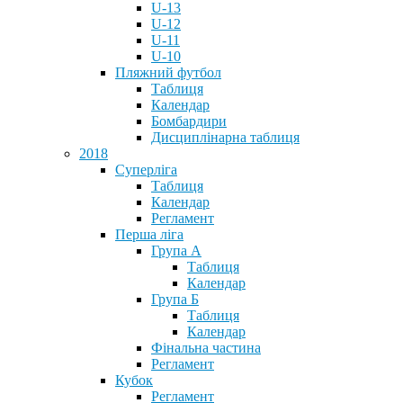
U-13
U-12
U-11
U-10
Пляжний футбол
Таблиця
Календар
Бомбардири
Дисциплінарна таблиця
2018
Суперліга
Таблиця
Календар
Регламент
Перша ліга
Група А
Таблиця
Календар
Група Б
Таблиця
Календар
Фінальна частина
Регламент
Кубок
Регламент