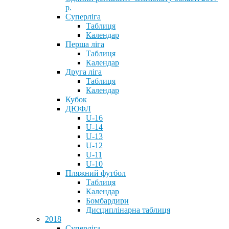
р.
Суперліга
Таблиця
Календар
Перша ліга
Таблиця
Календар
Друга ліга
Таблиця
Календар
Кубок
ДЮФЛ
U-16
U-14
U-13
U-12
U-11
U-10
Пляжний футбол
Таблиця
Календар
Бомбардири
Дисциплінарна таблиця
2018
Суперліга