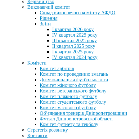
Керівництво
Виконавчий комітет
Склад виконавчого комітету АФДО
Рішення
Звіти
I квартал 2026 року
IV квартал 2025 року
III квартал 2025 року
II квартал 2025 року
I квартал 2025 року
IV квартал 2024 року
Комітети
Комітет арбітрів
Комітет по проведенню змагань
Дитячо-юнацька футбольна ліга
Комітет жіночого футболу
Комітет ветеранського футболу
Комітет пляжного футболу
Комітет студентського футболу
Комітет масового футболу
Обʼєднання тренерів Дніпропетровщини
Футзал Дніпропетровської області
Комітет футнету та текболу
Стратегія розвитку
Контакти