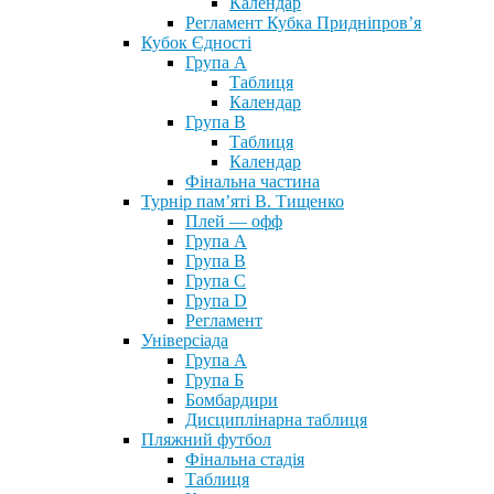
Календар
Регламент Кубка Придніпров’я
Кубок Єдності
Група А
Таблиця
Календар
Група В
Таблиця
Календар
Фінальна частина
Турнір пам’яті В. Тищенко
Плей — офф
Група А
Група B
Група С
Група D
Регламент
Універсіада
Група А
Група Б
Бомбардири
Дисциплінарна таблиця
Пляжний футбол
Фінальна стадія
Таблиця