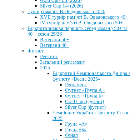
Gold Cup 1/4 (2026)
Silver Cup 1/4 (2026)
Турнір пам’яті В.Овадовського 2026
XVII турнір пам’яті В. Овадовського 40+
IV турнір пам’яті В. Овадовського 50+
Відкрита зимова першість серед команд 50+ та
40+, сезон 25/26
Ветерани 50+
Ветерани 40+
Футнет
Рейтинг
Загальний регламент
2025
Відкритий Чемпіонат міста Дніпра з
футнету «Весна 2025»
Регламент
Футнет «Група А»
Футнет «Група Б»
Gold Cup (футнет)
Silver Cup (футнет)
Чемпіонат України з футнету, Сезон
2025
Група «А»
Група «Б»
Фінал