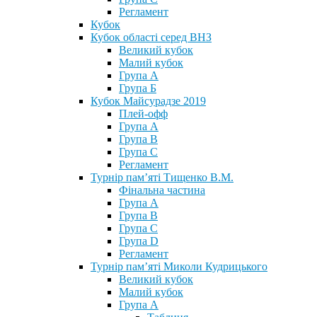
Регламент
Кубок
Кубок області серед ВНЗ
Великий кубок
Малий кубок
Група А
Група Б
Кубок Майсурадзе 2019
Плей-офф
Група А
Група В
Група С
Регламент
Турнір пам’яті Тищенко В.М.
Фінальна частина
Група А
Група В
Група С
Група D
Регламент
Турнір пам’яті Миколи Кудрицького
Великий кубок
Малий кубок
Група А