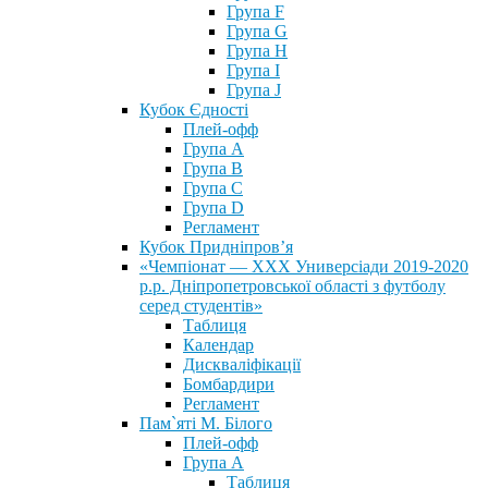
Група F
Група G
Група H
Група I
Група J
Кубок Єдності
Плей-офф
Група А
Група В
Група С
Група D
Регламент
Кубок Придніпров’я
«Чемпіонат — ХХХ Универсіади 2019-2020
р.р. Дніпропетровської області з футболу
серед студентів»
Таблиця
Календар
Дискваліфікації
Бомбардири
Регламент
Пам`яті М. Білого
Плей-офф
Група А
Таблиця