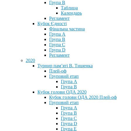
Група В
Таблица
Календарь
Регламент
Кубок Єдності
Фінальна частина
Група А
Група В
Група С
Група D
Регламент
2020
Турнир пам’яті В. Тищенка
Плей-оф
Груповий етап
Група А
Група В
Кубок голови ОДА 2020
Кубок голови ОДА 2020 Плей-оф
Груповий етап
Група A
Група B
Група C
Група D
Група E