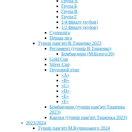
Група А
Група Б
Група В
Група Г
1/4 фіналу (кубок)
1/2 фіналу (кубок)
Суперліга
Перша ліга
Турнір пам’яті В.Тищенко 2023
Регламент (турнір В.Тищенко)
Бомбардири (М.Білого/26)
Gold Cup
Silver Cup
Груповий етап
«А»
«В»
«С»
«D»
«Е»
«F»
Бомбардири (турнір пам’яті Тищенка
2023)
Картки (турнір пам’яті Тищенка 2023)
2023/2024
⁨Турнір пам‘яті М.Кудрицького 2024