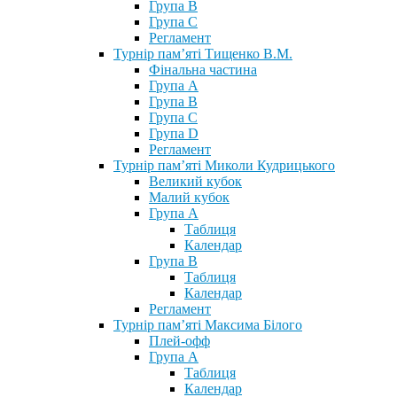
Група В
Група С
Регламент
Турнір пам’яті Тищенко В.М.
Фінальна частина
Група А
Група В
Група С
Група D
Регламент
Турнір пам’яті Миколи Кудрицького
Великий кубок
Малий кубок
Група А
Таблиця
Календар
Група В
Таблиця
Календар
Регламент
Турнір пам’яті Максима Білого
Плей-офф
Група А
Таблиця
Календар