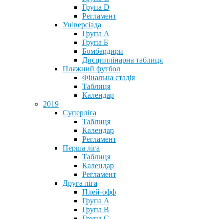
Група D
Регламент
Універсіада
Група А
Група Б
Бомбардири
Дисциплінарна таблиця
Пляжний футбол
Фінальна стадія
Таблиця
Календар
2019
Суперліга
Таблиця
Календар
Регламент
Перша ліга
Таблиця
Календар
Регламент
Друга ліга
Плей-офф
Група А
Група В
Група С