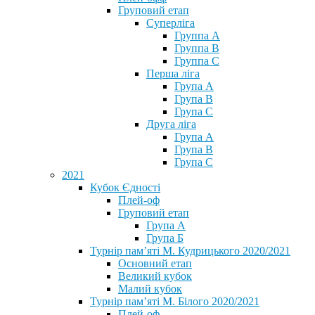
Груповий етап
Суперліга
Группа A
Группа B
Группа C
Перша ліга
Група A
Група B
Група C
Друга ліга
Група A
Група B
Група C
2021
Кубок Єдності
Плей-оф
Груповий етап
Група А
Група Б
Турнір пам’яті М. Кудрицького 2020/2021
Основний етап
Великий кубок
Малий кубок
Турнір пам’яті М. Білого 2020/2021
Плей-оф