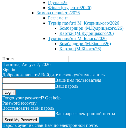
Група «2»
Фінал (студенти/2026)
⁨Зимова першість/2026⁩
Регламент
Турнір пам’яті М. Кудрицького/2026
Бомбардири (М.Кудрицького/26)
Картки (М.Кудрицького/26)
Турнір пам’яті М. Білого/2026
Бомбардири (М.Білого/26)
Картки (М.Білого/26)
Поиск
Пятница, Август 7, 2026
Sign in
Добро пожаловать! Войдите в свою учётную запись
Ваше имя пользователя
Ваш пароль
Forgot your password? Get help
Password recovery
Восстановите свой пароль
Ваш адрес электронной почты
Пароль будет выслан Вам по электронной почте.