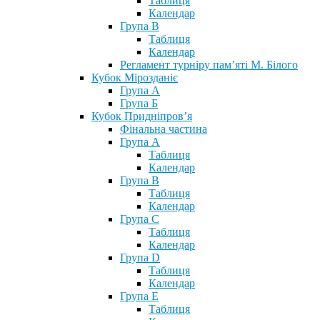
Таблиця
Календар
Група В
Таблиця
Календар
Регламент турніру пам’яті М. Білого
Кубок Мірозданіє
Група А
Група Б
Кубок Придніпров’я
Фінальна частина
Група А
Таблиця
Календар
Група В
Таблиця
Календар
Група С
Таблиця
Календар
Група D
Таблиця
Календар
Група Е
Таблиця