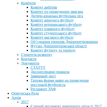
Комітети
Комітет арбітрів
Комітет по проведенню змагань
Дитячо-юнацька футбольна ліга
Комітет жіночого футболу
Комітет ветеранського футболу
Комітет пляжного футболу
Комітет студентського футболу
Комітет масового футболу
Обʼєднання тренерів Дніпропетровщини
Футзал Дніпропетровської області
Комітет футнету та текболу
Стратегія розвитку
Контакти
Документи
СТАТУТ
Дисциплінарні правила
Заявковий лист
Типова форма заяви на проведення
реєстрації футболіста
Регламент УАФ
Опікунська Рада
Архів
2017
Єдиний регламент чемпіонату області 2017