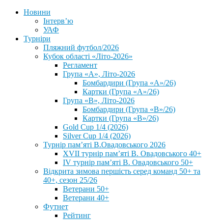
Новини
Інтерв’ю
УАФ
Турніри
Пляжний футбол/2026
Кубок області «Літо-2026»
Регламент
Група «А», Літо-2026
Бомбардири (Група «А»/26)
Картки (Група «А»/26)
Група «В», Літо-2026
Бомбардири (Група «В»/26)
Картки (Група «В»/26)
Gold Cup 1/4 (2026)
Silver Cup 1/4 (2026)
Турнір пам’яті В.Овадовського 2026
XVII турнір пам’яті В. Овадовського 40+
IV турнір пам’яті В. Овадовського 50+
Відкрита зимова першість серед команд 50+ та
40+, сезон 25/26
Ветерани 50+
Ветерани 40+
Футнет
Рейтинг