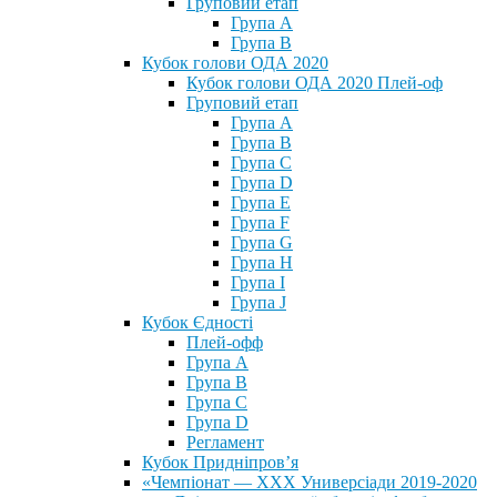
Груповий етап
Група А
Група В
Кубок голови ОДА 2020
Кубок голови ОДА 2020 Плей-оф
Груповий етап
Група A
Група B
Група C
Група D
Група E
Група F
Група G
Група H
Група I
Група J
Кубок Єдності
Плей-офф
Група А
Група В
Група С
Група D
Регламент
Кубок Придніпров’я
«Чемпіонат — ХХХ Универсіади 2019-2020