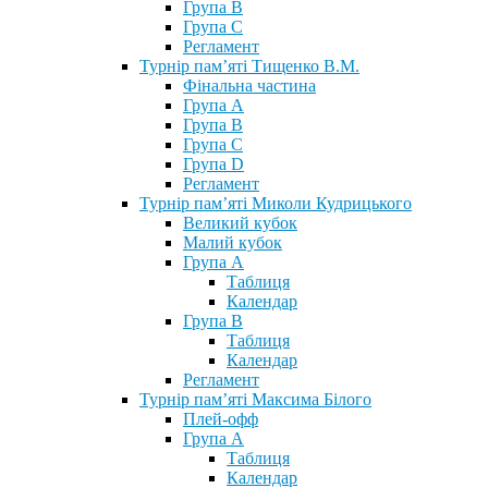
Група В
Група С
Регламент
Турнір пам’яті Тищенко В.М.
Фінальна частина
Група А
Група В
Група С
Група D
Регламент
Турнір пам’яті Миколи Кудрицького
Великий кубок
Малий кубок
Група А
Таблиця
Календар
Група В
Таблиця
Календар
Регламент
Турнір пам’яті Максима Білого
Плей-офф
Група А
Таблиця
Календар