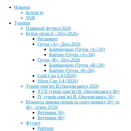
Новини
Інтерв’ю
УАФ
Турніри
Пляжний футбол/2026
Кубок області «Літо-2026»
Регламент
Група «А», Літо-2026
Бомбардири (Група «А»/26)
Картки (Група «А»/26)
Група «В», Літо-2026
Бомбардири (Група «В»/26)
Картки (Група «В»/26)
Gold Cup 1/4 (2026)
Silver Cup 1/4 (2026)
Турнір пам’яті В.Овадовського 2026
XVII турнір пам’яті В. Овадовського 40+
IV турнір пам’яті В. Овадовського 50+
Відкрита зимова першість серед команд 50+ та
40+, сезон 25/26
Ветерани 50+
Ветерани 40+
Футнет
Рейтинг