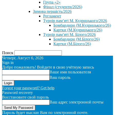
Група «2»
Фінал (студенти/2026)
⁨Зимова першість/2026⁩
Регламент
Турнір пам’яті М. Кудрицького/2026
Бомбардири (М.Кудрицького/26)
Картки (М.Кудрицького/26)
Турнір пам’яті М. Білого/2026
Бомбардири (М.Білого/26)
Картки (М.Білого/26)
Поиск
Четверг, Август 6, 2026
Sign in
Добро пожаловать! Войдите в свою учётную запись
Ваше имя пользователя
Ваш пароль
Forgot your password? Get help
Password recovery
Восстановите свой пароль
Ваш адрес электронной почты
Пароль будет выслан Вам по электронной почте.