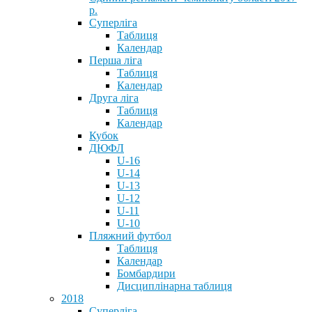
р.
Суперліга
Таблиця
Календар
Перша ліга
Таблиця
Календар
Друга ліга
Таблиця
Календар
Кубок
ДЮФЛ
U-16
U-14
U-13
U-12
U-11
U-10
Пляжний футбол
Таблиця
Календар
Бомбардири
Дисциплінарна таблиця
2018
Суперліга