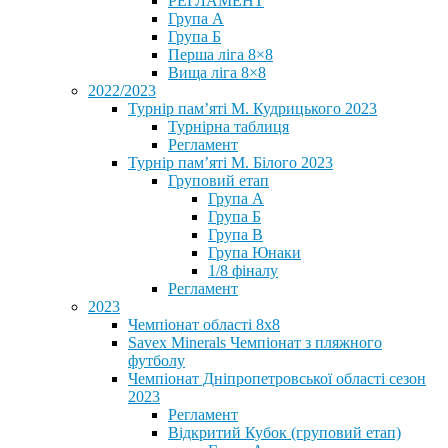
РЕГЛАМЕНТ
Група А
Група Б
Перша ліга 8×8
Вища ліга 8×8
2022/2023
Турнір пам’яті М. Кудрицького 2023
Турнірна таблиця
Регламент
Турнір пам’яті М. Білого 2023
Груповий етап
Група А
Група Б
Група В
Група Юнаки
1/8 фіналу
Регламент
2023
Чемпіонат області 8х8
Savex Minerals Чемпіонат з пляжного
футболу
Чемпіонат Дніпропетровської області сезон
2023
Регламент
Відкритий Кубок (груповий етап)