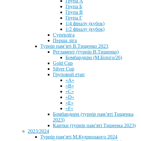
Група А
Група Б
Група В
Група Г
1/4 фіналу (кубок)
1/2 фіналу (кубок)
Суперліга
Перша ліга
Турнір пам’яті В.Тищенко 2023
Регламент (турнір В.Тищенко)
Бомбардири (М.Білого/26)
Gold Cup
Silver Cup
Груповий етап
«А»
«В»
«С»
«D»
«Е»
«F»
Бомбардири (турнір пам’яті Тищенка
2023)
Картки (турнір пам’яті Тищенка 2023)
2023/2024
⁨Турнір пам‘яті М.Кудрицького 2024