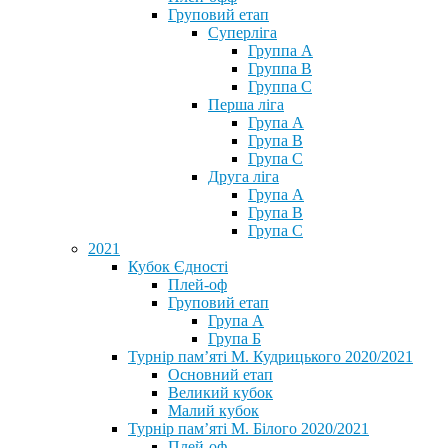
Груповий етап
Суперліга
Группа A
Группа B
Группа C
Перша ліга
Група A
Група B
Група C
Друга ліга
Група A
Група B
Група C
2021
Кубок Єдності
Плей-оф
Груповий етап
Група А
Група Б
Турнір пам’яті М. Кудрицького 2020/2021
Основний етап
Великий кубок
Малий кубок
Турнір пам’яті М. Білого 2020/2021
Плей-оф