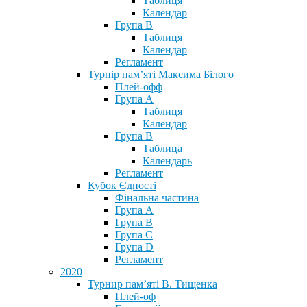
Таблиця
Календар
Група В
Таблиця
Календар
Регламент
Турнір пам’яті Максима Білого
Плей-офф
Група А
Таблиця
Календар
Група В
Таблица
Календарь
Регламент
Кубок Єдності
Фінальна частина
Група А
Група В
Група С
Група D
Регламент
2020
Турнир пам’яті В. Тищенка
Плей-оф