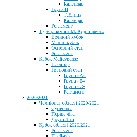
Календар
Група В
Таблиця
Календар
Регламент
Турнір пам`яті М. Кудрицького
Великий кубок
Малий кубок
Основний етап
Регламент
Кубок Майсурадзе
Плей-офф
Груповий етап
Група «А»
Група «B»
Група «C»
Регламент
2020/2021
Чемпіонат області 2020/2021
Суперліга
Перша ліга
Друга Ліга
Кубок області 2020/2021
Регламент
Плей-офф