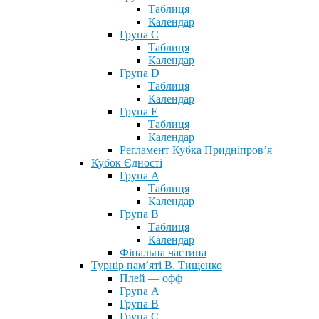
Таблиця
Календар
Група С
Таблиця
Календар
Група D
Таблиця
Календар
Група Е
Таблиця
Календар
Регламент Кубка Придніпров’я
Кубок Єдності
Група А
Таблиця
Календар
Група В
Таблиця
Календар
Фінальна частина
Турнір пам’яті В. Тищенко
Плей — офф
Група А
Група B
Група С