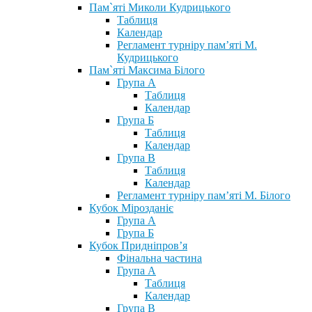
Пам`яті Миколи Кудрицького
Таблиця
Календар
Регламент турніру пам’яті М.
Кудрицького
Пам`яті Максима Білого
Група А
Таблиця
Календар
Група Б
Таблиця
Календар
Група В
Таблиця
Календар
Регламент турніру пам’яті М. Білого
Кубок Мірозданіє
Група А
Група Б
Кубок Придніпров’я
Фінальна частина
Група А
Таблиця
Календар
Група В