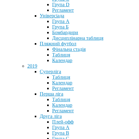
Група D
Регламент
Універсіада
Група А
Група Б
Бомбардири
Дисциплінарна таблиця
Пляжний футбол
Фінальна стадія
Таблиця
Календар
2019
Суперліга
Таблиця
Календар
Регламент
Перша ліга
Таблиця
Календар
Регламент
Друга ліга
Плей-офф
Група А
Група В
Група С