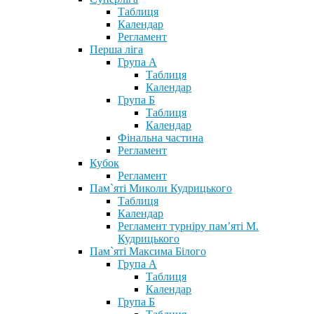
Таблиця
Календар
Регламент
Перша ліга
Група А
Таблиця
Календар
Група Б
Таблиця
Календар
Фінальна частина
Регламент
Кубок
Регламент
Пам`яті Миколи Кудрицького
Таблиця
Календар
Регламент турніру пам’яті М.
Кудрицького
Пам`яті Максима Білого
Група А
Таблиця
Календар
Група Б