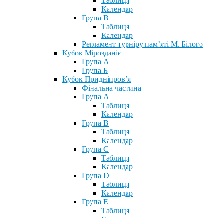
Таблиця
Календар
Група В
Таблиця
Календар
Регламент турніру пам’яті М. Білого
Кубок Мірозданіє
Група А
Група Б
Кубок Придніпров’я
Фінальна частина
Група А
Таблиця
Календар
Група В
Таблиця
Календар
Група С
Таблиця
Календар
Група D
Таблиця
Календар
Група Е
Таблиця