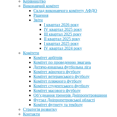
Керівництво
Виконавчий комітет
Склад виконавчого комітету АФДО
Рішення
Звіти
I квартал 2026 року
IV квартал 2025 року
III квартал 2025 року
II квартал 2025 року
I квартал 2025 року
IV квартал 2024 року
Комітети
Комітет арбітрів
Комітет по проведенню змагань
Дитячо-юнацька футбольна ліга
Комітет жіночого футболу
Комітет ветеранського футболу
Комітет пляжного футболу
Комітет студентського футболу
Комітет масового футболу
Обʼєднання тренерів Дніпропетровщини
Футзал Дніпропетровської області
Комітет футнету та текболу
Стратегія розвитку
Контакти