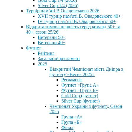
Gold Cup 1/4 (2026)
Silver Cup 1/4 (2026)
Турнір пам’яті В.Овадовського 2026
XVII турнір пам’яті В. Овадовського 40+
IV турнір пам’яті В. Овадовського 50+
Відкрита зимова першість серед команд 50+ та
40+, сезон 25/26
Ветерани 50+
Ветерани 40+
Футнет
Рейтинг
Загальний регламент
2025
Відкритий Чемпіонат міста Дніпра з
футнету «Весна 2025»
Регламент
Футнет «Група А»
Футнет «Група Б»
Gold Cup (футнет)
Silver Cup (футнет)
Чемпіонат України з футнету, Сезон
2025
Група «А»
Група «Б»
Фінал