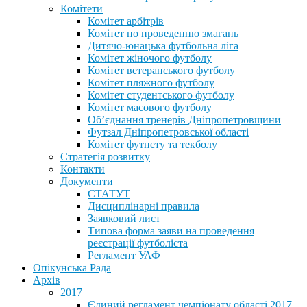
Комітети
Комітет арбітрів
Комітет по проведенню змагань
Дитячо-юнацька футбольна ліга
Комітет жіночого футболу
Комітет ветеранського футболу
Комітет пляжного футболу
Комітет студентського футболу
Комітет масового футболу
Обʼєднання тренерів Дніпропетровщини
Футзал Дніпропетровської області
Комітет футнету та текболу
Стратегія розвитку
Контакти
Документи
СТАТУТ
Дисциплінарні правила
Заявковий лист
Типова форма заяви на проведення
реєстрації футболіста
Регламент УАФ
Опікунська Рада
Архів
2017
Єдиний регламент чемпіонату області 2017