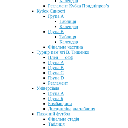
Календар
Регламент Кубка Придніпров’я
Кубок Єдності
Група А
Таблиця
Календар
Група В
Таблиця
Календар
Фінальна частина
Турнір пам’яті В. Тищенко
Плей — офф
Група А
Група B
Група С
Група D
Регламент
Універсіада
Група А
Група Б
Бомбардири
Дисциплінарна таблиця
Пляжний футбол
Фінальна стадія
Таблиця