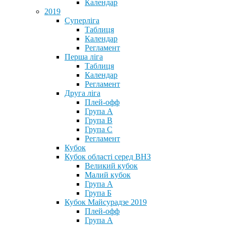
Календар
2019
Суперліга
Таблиця
Календар
Регламент
Перша ліга
Таблиця
Календар
Регламент
Друга ліга
Плей-офф
Група А
Група В
Група С
Регламент
Кубок
Кубок області серед ВНЗ
Великий кубок
Малий кубок
Група А
Група Б
Кубок Майсурадзе 2019
Плей-офф
Група А