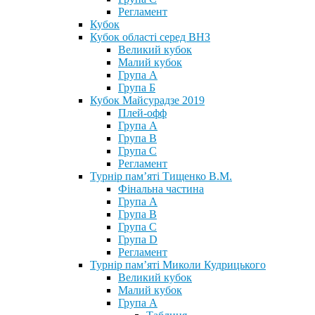
Регламент
Кубок
Кубок області серед ВНЗ
Великий кубок
Малий кубок
Група А
Група Б
Кубок Майсурадзе 2019
Плей-офф
Група А
Група В
Група С
Регламент
Турнір пам’яті Тищенко В.М.
Фінальна частина
Група А
Група В
Група С
Група D
Регламент
Турнір пам’яті Миколи Кудрицького
Великий кубок
Малий кубок
Група А