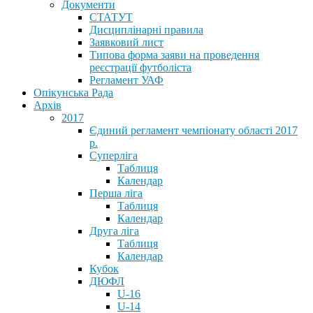
Документи
СТАТУТ
Дисциплінарні правила
Заявковий лист
Типова форма заяви на проведення
реєстрації футболіста
Регламент УАФ
Опікунська Рада
Архів
2017
Єдиний регламент чемпіонату області 2017
р.
Суперліга
Таблиця
Календар
Перша ліга
Таблиця
Календар
Друга ліга
Таблиця
Календар
Кубок
ДЮФЛ
U-16
U-14