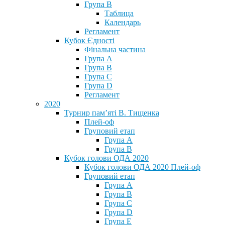
Група В
Таблица
Календарь
Регламент
Кубок Єдності
Фінальна частина
Група А
Група В
Група С
Група D
Регламент
2020
Турнир пам’яті В. Тищенка
Плей-оф
Груповий етап
Група А
Група В
Кубок голови ОДА 2020
Кубок голови ОДА 2020 Плей-оф
Груповий етап
Група A
Група B
Група C
Група D
Група E