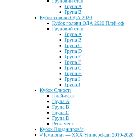
Груповий етап
Група А
Група В
Кубок голови ОДА 2020
Кубок голови ОДА 2020 Плей-оф
Груповий етап
Група A
Група B
Група C
Група D
Група E
Група F
Група G
Група H
Група I
Група J
Кубок Єдності
Плей-офф
Група А
Група В
Група С
Група D
Регламент
Кубок Придніпров’я
«Чемпіонат — ХХХ Универсіади 2019-2020