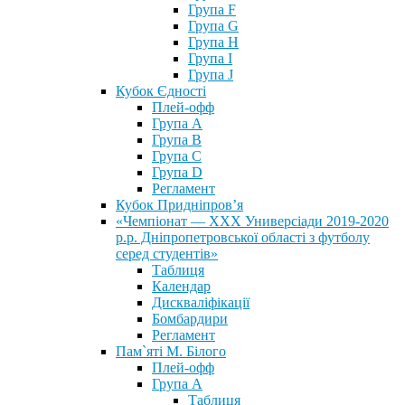
Група F
Група G
Група H
Група I
Група J
Кубок Єдності
Плей-офф
Група А
Група В
Група С
Група D
Регламент
Кубок Придніпров’я
«Чемпіонат — ХХХ Универсіади 2019-2020
р.р. Дніпропетровської області з футболу
серед студентів»
Таблиця
Календар
Дискваліфікації
Бомбардири
Регламент
Пам`яті М. Білого
Плей-офф
Група А
Таблиця