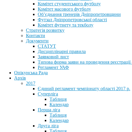
Комітет студентського футболу
Комітет масового футболу
Обʼєднання тренерів Дніпропетровщини
Футзал Дніпропетровської області
Комітет футнету та текболу
Стратегія розвитку
Контакти
Документи
СТАТУТ
Дисциплінарні правила
Заявковий лист
Типова форма заяви на проведення реєстрації
Регламент УАФ
Опікунська Рада
Архів
2017
Єдиний регламент чемпіонату області 2017 р.
Суперліга
Таблиця
Календар
Перша ліга
Таблиця
Календар
Друга ліга
Таблиця