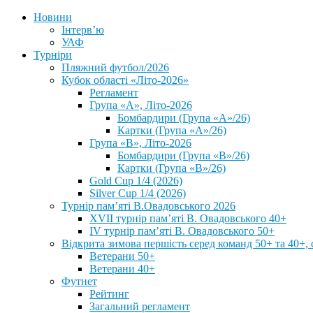
Новини
Інтерв’ю
УАФ
Турніри
Пляжний футбол/2026
Кубок області «Літо-2026»
Регламент
Група «А», Літо-2026
Бомбардири (Група «А»/26)
Картки (Група «А»/26)
Група «В», Літо-2026
Бомбардири (Група «В»/26)
Картки (Група «В»/26)
Gold Cup 1/4 (2026)
Silver Cup 1/4 (2026)
Турнір пам’яті В.Овадовського 2026
XVII турнір пам’яті В. Овадовського 40+
IV турнір пам’яті В. Овадовського 50+
Відкрита зимова першість серед команд 50+ та 40+, 
Ветерани 50+
Ветерани 40+
Футнет
Рейтинг
Загальний регламент