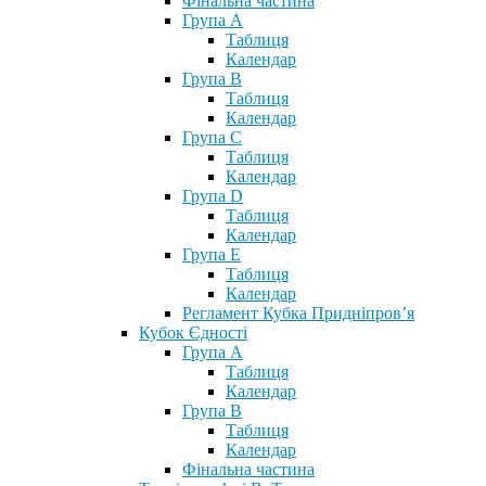
Фінальна частина
Група А
Таблиця
Календар
Група В
Таблиця
Календар
Група С
Таблиця
Календар
Група D
Таблиця
Календар
Група Е
Таблиця
Календар
Регламент Кубка Придніпров’я
Кубок Єдності
Група А
Таблиця
Календар
Група В
Таблиця
Календар
Фінальна частина