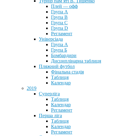
Турнір пам’яті В. Тищенко
Плей — офф
Група А
Група B
Група С
Група D
Регламент
Універсіада
Група А
Група Б
Бомбардири
Дисциплінарна таблиця
Пляжний футбол
Фінальна стадія
Таблиця
Календар
2019
Суперліга
Таблиця
Календар
Регламент
Перша ліга
Таблиця
Календар
Регламент