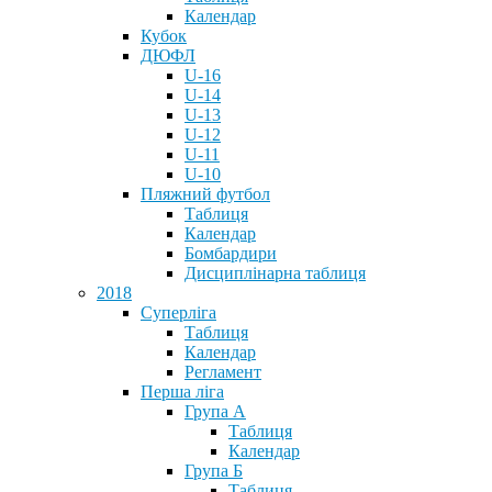
Календар
Кубок
ДЮФЛ
U-16
U-14
U-13
U-12
U-11
U-10
Пляжний футбол
Таблиця
Календар
Бомбардири
Дисциплінарна таблиця
2018
Суперліга
Таблиця
Календар
Регламент
Перша ліга
Група А
Таблиця
Календар
Група Б
Таблиця