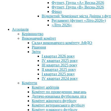
Футнет, Група «А» Весна-2026
Футнет, Група «В» Весна-2026
Фінал
Відкритий Чемпіонат міста Дніпра з фут
Регламент (футнет «Літо-2026»)
«Літо 2026»
Асоціація
Керівництво
Виконавчий комітет
Склад виконавчого комітету АФДО
Рішення
Звіти
I квартал 2026 року
IV квартал 2025 року
III квартал 2025 року
II квартал 2025 року
I квартал 2025 року
IV квартал 2024 року
Комітети
Комітет арбітрів
Комітет по проведенню змагань
Дитячо-юнацька футбольна ліга
Комітет жіночого футболу
Комітет ветеранського футболу
Комітет пляжного футболу