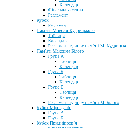
Календар
Фінальна частина
Регламент
Кубок
Регламент
Пам`яті Миколи Кудрицького
Таблиця
Календар
Регламент турніру пам’яті М. Кудрицько
Пам`яті Максима Білого
Група А
Таблиця
Календар
Група Б
Таблиця
Календар
Група В
Таблиця
Календар
Регламент турніру пам’яті М. Білого
Кубок Мірозданіє
Група А
Група Б
Кубок Придніпров’я