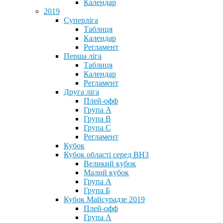
Календар
2019
Суперліга
Таблиця
Календар
Регламент
Перша ліга
Таблиця
Календар
Регламент
Друга ліга
Плей-офф
Група А
Група В
Група С
Регламент
Кубок
Кубок області серед ВНЗ
Великий кубок
Малий кубок
Група А
Група Б
Кубок Майсурадзе 2019
Плей-офф
Група А