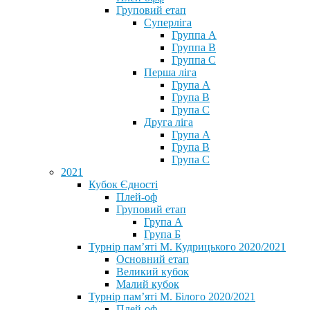
Груповий етап
Суперліга
Группа A
Группа B
Группа C
Перша ліга
Група A
Група B
Група C
Друга ліга
Група A
Група B
Група C
2021
Кубок Єдності
Плей-оф
Груповий етап
Група А
Група Б
Турнір пам’яті М. Кудрицького 2020/2021
Основний етап
Великий кубок
Малий кубок
Турнір пам’яті М. Білого 2020/2021
Плей-оф