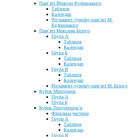
Пам`яті Миколи Кудрицького
Таблиця
Календар
Регламент турніру пам’яті М.
Кудрицького
Пам`яті Максима Білого
Група А
Таблиця
Календар
Група Б
Таблиця
Календар
Група В
Таблиця
Календар
Регламент турніру пам’яті М. Білого
Кубок Мірозданіє
Група А
Група Б
Кубок Придніпров’я
Фінальна частина
Група А
Таблиця
Календар
Група В