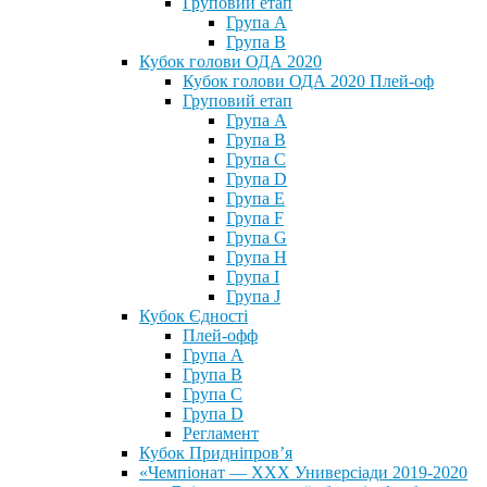
Груповий етап
Група А
Група В
Кубок голови ОДА 2020
Кубок голови ОДА 2020 Плей-оф
Груповий етап
Група A
Група B
Група C
Група D
Група E
Група F
Група G
Група H
Група I
Група J
Кубок Єдності
Плей-офф
Група А
Група В
Група С
Група D
Регламент
Кубок Придніпров’я
«Чемпіонат — ХХХ Универсіади 2019-2020