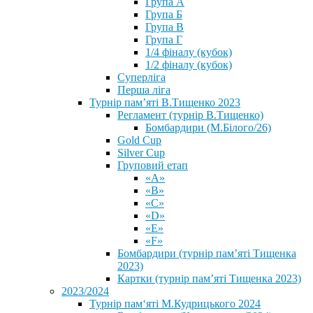
Група А
Група Б
Група В
Група Г
1/4 фіналу (кубок)
1/2 фіналу (кубок)
Суперліга
Перша ліга
Турнір пам’яті В.Тищенко 2023
Регламент (турнір В.Тищенко)
Бомбардири (М.Білого/26)
Gold Cup
Silver Cup
Груповий етап
«А»
«В»
«С»
«D»
«Е»
«F»
Бомбардири (турнір пам’яті Тищенка
2023)
Картки (турнір пам’яті Тищенка 2023)
2023/2024
⁨Турнір пам‘яті М.Кудрицького 2024