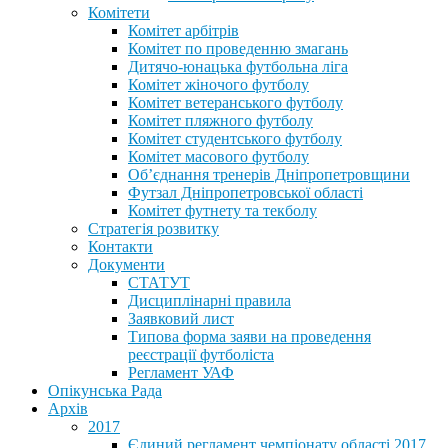
Комітети
Комітет арбітрів
Комітет по проведенню змагань
Дитячо-юнацька футбольна ліга
Комітет жіночого футболу
Комітет ветеранського футболу
Комітет пляжного футболу
Комітет студентського футболу
Комітет масового футболу
Обʼєднання тренерів Дніпропетровщини
Футзал Дніпропетровської області
Комітет футнету та текболу
Стратегія розвитку
Контакти
Документи
СТАТУТ
Дисциплінарні правила
Заявковий лист
Типова форма заяви на проведення
реєстрації футболіста
Регламент УАФ
Опікунська Рада
Архів
2017
Єдиний регламент чемпіонату області 2017