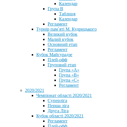
Календар
Група В
Таблиця
Календар
Регламент
Турнір пам`яті М. Кудрицького
Великий кубок
Малий кубок
Основний етап
Регламент
Кубок Майсурадзе
Плей-офф
Груповий етап
Група «А»
Група «B»
Група «C»
Регламент
2020/2021
Чемпіонат області 2020/2021
Суперліга
Перша ліга
Друга Ліга
Кубок області 2020/2021
Регламент
Плей-офф