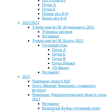
РЕГЛАМЕНТ
Група А
Група Б
Перша ліга 8×8
Вища ліга 8×8
2022/2023
Турнір пам’яті М. Кудрицького 2023
Турнірна таблиця
Регламент
Турнір пам’яті М. Білого 2023
Груповий етап
Група А
Група Б
Група В
Група Юнаки
1/8 фіналу
Регламент
2023
Чемпіонат області 8х8
Savex Minerals Чемпіонат з пляжного
футболу
Чемпіонат Дніпропетровської області сезон
2023
Регламент
Відкритий Кубок (груповий етап)