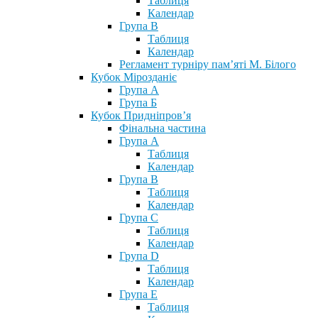
Таблиця
Календар
Група В
Таблиця
Календар
Регламент турніру пам’яті М. Білого
Кубок Мірозданіє
Група А
Група Б
Кубок Придніпров’я
Фінальна частина
Група А
Таблиця
Календар
Група В
Таблиця
Календар
Група С
Таблиця
Календар
Група D
Таблиця
Календар
Група Е
Таблиця