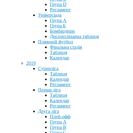
Група D
Регламент
Універсіада
Група А
Група Б
Бомбардири
Дисциплінарна таблиця
Пляжний футбол
Фінальна стадія
Таблиця
Календар
2019
Суперліга
Таблиця
Календар
Регламент
Перша ліга
Таблиця
Календар
Регламент
Друга ліга
Плей-офф
Група А
Група В
Група С