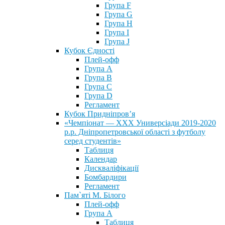
Група F
Група G
Група H
Група I
Група J
Кубок Єдності
Плей-офф
Група А
Група В
Група С
Група D
Регламент
Кубок Придніпров’я
«Чемпіонат — ХХХ Универсіади 2019-2020
р.р. Дніпропетровської області з футболу
серед студентів»
Таблиця
Календар
Дискваліфікації
Бомбардири
Регламент
Пам`яті М. Білого
Плей-офф
Група А
Таблиця