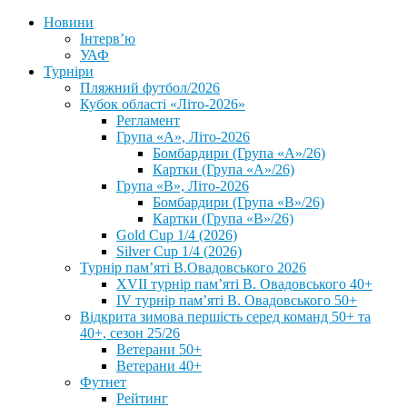
Новини
Інтерв’ю
УАФ
Турніри
Пляжний футбол/2026
Кубок області «Літо-2026»
Регламент
Група «А», Літо-2026
Бомбардири (Група «А»/26)
Картки (Група «А»/26)
Група «В», Літо-2026
Бомбардири (Група «В»/26)
Картки (Група «В»/26)
Gold Cup 1/4 (2026)
Silver Cup 1/4 (2026)
Турнір пам’яті В.Овадовського 2026
XVII турнір пам’яті В. Овадовського 40+
IV турнір пам’яті В. Овадовського 50+
Відкрита зимова першість серед команд 50+ та
40+, сезон 25/26
Ветерани 50+
Ветерани 40+
Футнет
Рейтинг