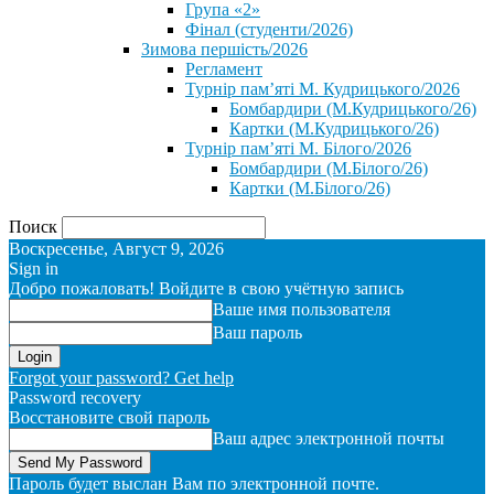
Група «2»
Фінал (студенти/2026)
⁨Зимова першість/2026⁩
Регламент
Турнір пам’яті М. Кудрицького/2026
Бомбардири (М.Кудрицького/26)
Картки (М.Кудрицького/26)
Турнір пам’яті М. Білого/2026
Бомбардири (М.Білого/26)
Картки (М.Білого/26)
Поиск
Воскресенье, Август 9, 2026
Sign in
Добро пожаловать! Войдите в свою учётную запись
Ваше имя пользователя
Ваш пароль
Forgot your password? Get help
Password recovery
Восстановите свой пароль
Ваш адрес электронной почты
Пароль будет выслан Вам по электронной почте.