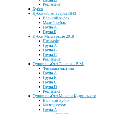
Регламент
Кубок
Кубок області серед ВНЗ
Великий кубок
Малий кубок
Група А
Група Б
Кубок Майсурадзе 2019
Плей-офф
Група А
Група В
Група С
Регламент
Турнір пам’яті Тищенко В.М.
Фінальна частина
Група А
Група В
Група С
Група D
Регламент
Турнір пам’яті Миколи Кудрицького
Великий кубок
Малий кубок
Група А