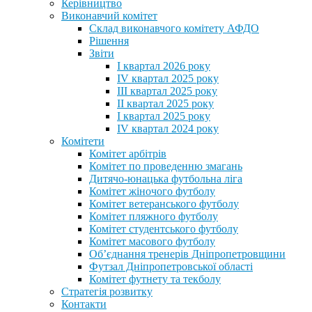
Керівництво
Виконавчий комітет
Склад виконавчого комітету АФДО
Рішення
Звіти
I квартал 2026 року
IV квартал 2025 року
III квартал 2025 року
II квартал 2025 року
I квартал 2025 року
IV квартал 2024 року
Комітети
Комітет арбітрів
Комітет по проведенню змагань
Дитячо-юнацька футбольна ліга
Комітет жіночого футболу
Комітет ветеранського футболу
Комітет пляжного футболу
Комітет студентського футболу
Комітет масового футболу
Обʼєднання тренерів Дніпропетровщини
Футзал Дніпропетровської області
Комітет футнету та текболу
Стратегія розвитку
Контакти