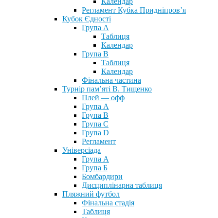
Календар
Регламент Кубка Придніпров’я
Кубок Єдності
Група А
Таблиця
Календар
Група В
Таблиця
Календар
Фінальна частина
Турнір пам’яті В. Тищенко
Плей — офф
Група А
Група B
Група С
Група D
Регламент
Універсіада
Група А
Група Б
Бомбардири
Дисциплінарна таблиця
Пляжний футбол
Фінальна стадія
Таблиця