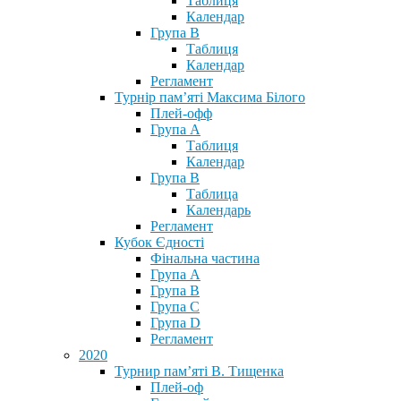
Таблиця
Календар
Група В
Таблиця
Календар
Регламент
Турнір пам’яті Максима Білого
Плей-офф
Група А
Таблиця
Календар
Група В
Таблица
Календарь
Регламент
Кубок Єдності
Фінальна частина
Група А
Група В
Група С
Група D
Регламент
2020
Турнир пам’яті В. Тищенка
Плей-оф