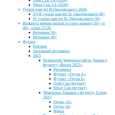
Gold Cup 1/4 (2026)
Silver Cup 1/4 (2026)
Турнір пам’яті В.Овадовського 2026
XVII турнір пам’яті В. Овадовського 40+
IV турнір пам’яті В. Овадовського 50+
Відкрита зимова першість серед команд 50+ та
40+, сезон 25/26
Ветерани 50+
Ветерани 40+
Футнет
Рейтинг
Загальний регламент
2025
Відкритий Чемпіонат міста Дніпра з
футнету «Весна 2025»
Регламент
Футнет «Група А»
Футнет «Група Б»
Gold Cup (футнет)
Silver Cup (футнет)
Чемпіонат України з футнету, Сезон
2025
Група «А»
Група «Б»
Фінал