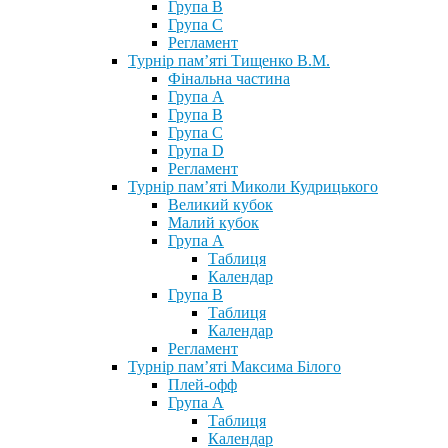
Група В
Група С
Регламент
Турнір пам’яті Тищенко В.М.
Фінальна частина
Група А
Група В
Група С
Група D
Регламент
Турнір пам’яті Миколи Кудрицького
Великий кубок
Малий кубок
Група А
Таблиця
Календар
Група В
Таблиця
Календар
Регламент
Турнір пам’яті Максима Білого
Плей-офф
Група А
Таблиця
Календар