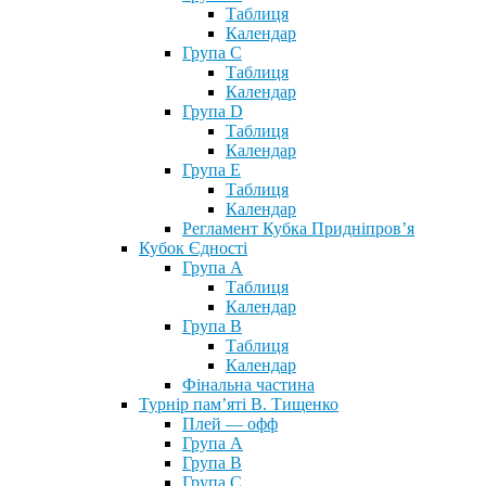
Таблиця
Календар
Група С
Таблиця
Календар
Група D
Таблиця
Календар
Група Е
Таблиця
Календар
Регламент Кубка Придніпров’я
Кубок Єдності
Група А
Таблиця
Календар
Група В
Таблиця
Календар
Фінальна частина
Турнір пам’яті В. Тищенко
Плей — офф
Група А
Група B
Група С