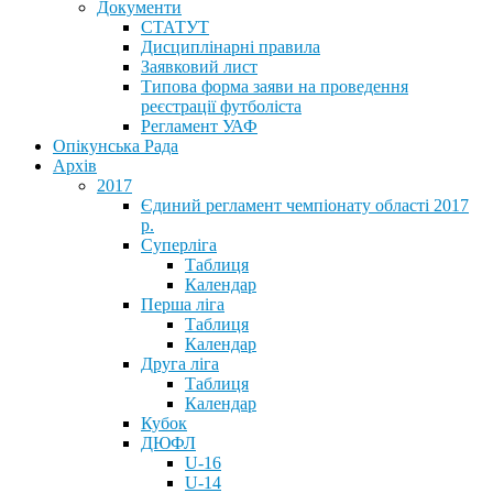
Документи
СТАТУТ
Дисциплінарні правила
Заявковий лист
Типова форма заяви на проведення
реєстрації футболіста
Регламент УАФ
Опікунська Рада
Архів
2017
Єдиний регламент чемпіонату області 2017
р.
Суперліга
Таблиця
Календар
Перша ліга
Таблиця
Календар
Друга ліга
Таблиця
Календар
Кубок
ДЮФЛ
U-16
U-14