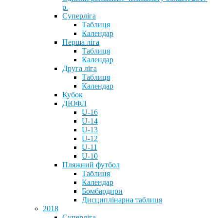
р.
Суперліга
Таблиця
Календар
Перша ліга
Таблиця
Календар
Друга ліга
Таблиця
Календар
Кубок
ДЮФЛ
U-16
U-14
U-13
U-12
U-11
U-10
Пляжний футбол
Таблиця
Календар
Бомбардири
Дисциплінарна таблиця
2018
Суперліга