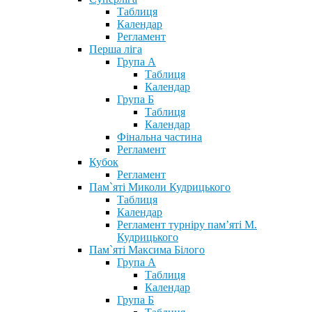
Таблиця
Календар
Регламент
Перша ліга
Група А
Таблиця
Календар
Група Б
Таблиця
Календар
Фінальна частина
Регламент
Кубок
Регламент
Пам`яті Миколи Кудрицького
Таблиця
Календар
Регламент турніру пам’яті М.
Кудрицького
Пам`яті Максима Білого
Група А
Таблиця
Календар
Група Б