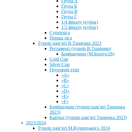
Група А
Група Б
Група В
Група Г
1/4 фіналу (кубок)
1/2 фіналу (кубок)
Суперліга
Перша ліга
Турнір пам’яті В.Тищенко 2023
Регламент (турнір В.Тищенко)
Бомбардири (М.Білого/26)
Gold Cup
Silver Cup
Груповий етап
«А»
«В»
«С»
«D»
«Е»
«F»
Бомбардири (турнір пам’яті Тищенка
2023)
Картки (турнір пам’яті Тищенка 2023)
2023/2024
⁨Турнір пам‘яті М.Кудрицького 2024