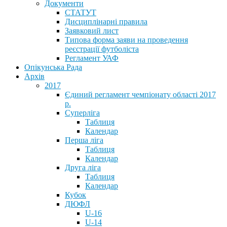
Документи
СТАТУТ
Дисциплінарні правила
Заявковий лист
Типова форма заяви на проведення
реєстрації футболіста
Регламент УАФ
Опікунська Рада
Архів
2017
Єдиний регламент чемпіонату області 2017
р.
Суперліга
Таблиця
Календар
Перша ліга
Таблиця
Календар
Друга ліга
Таблиця
Календар
Кубок
ДЮФЛ
U-16
U-14