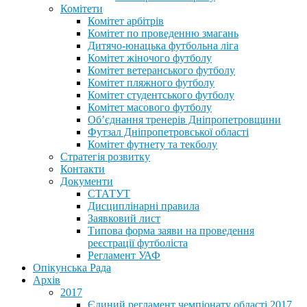
Комітети
Комітет арбітрів
Комітет по проведенню змагань
Дитячо-юнацька футбольна ліга
Комітет жіночого футболу
Комітет ветеранського футболу
Комітет пляжного футболу
Комітет студентського футболу
Комітет масового футболу
Обʼєднання тренерів Дніпропетровщини
Футзал Дніпропетровської області
Комітет футнету та текболу
Стратегія розвитку
Контакти
Документи
СТАТУТ
Дисциплінарні правила
Заявковий лист
Типова форма заяви на проведення
реєстрації футболіста
Регламент УАФ
Опікунська Рада
Архів
2017
Єдиний регламент чемпіонату області 2017