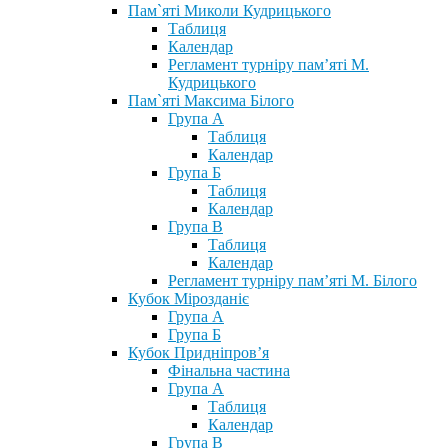
Пам`яті Миколи Кудрицького
Таблиця
Календар
Регламент турніру пам’яті М.
Кудрицького
Пам`яті Максима Білого
Група А
Таблиця
Календар
Група Б
Таблиця
Календар
Група В
Таблиця
Календар
Регламент турніру пам’яті М. Білого
Кубок Мірозданіє
Група А
Група Б
Кубок Придніпров’я
Фінальна частина
Група А
Таблиця
Календар
Група В