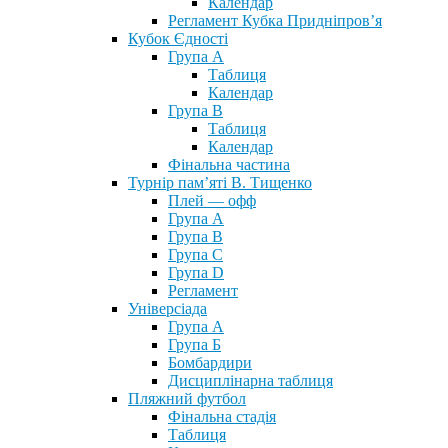
Календар
Регламент Кубка Придніпров’я
Кубок Єдності
Група А
Таблиця
Календар
Група В
Таблиця
Календар
Фінальна частина
Турнір пам’яті В. Тищенко
Плей — офф
Група А
Група B
Група С
Група D
Регламент
Універсіада
Група А
Група Б
Бомбардири
Дисциплінарна таблиця
Пляжний футбол
Фінальна стадія
Таблиця