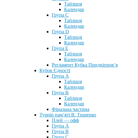
Таблиця
Календар
Група С
Таблиця
Календар
Група D
Таблиця
Календар
Група Е
Таблиця
Календар
Регламент Кубка Придніпров’я
Кубок Єдності
Група А
Таблиця
Календар
Група В
Таблиця
Календар
Фінальна частина
Турнір пам’яті В. Тищенко
Плей — офф
Група А
Група B
Група С