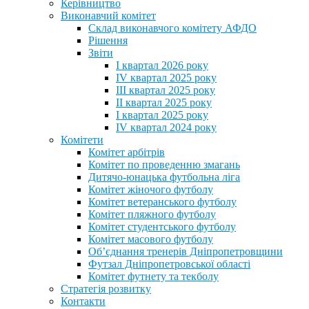
Керівництво
Виконавчий комітет
Склад виконавчого комітету АФДО
Рішення
Звіти
I квартал 2026 року
IV квартал 2025 року
III квартал 2025 року
II квартал 2025 року
I квартал 2025 року
IV квартал 2024 року
Комітети
Комітет арбітрів
Комітет по проведенню змагань
Дитячо-юнацька футбольна ліга
Комітет жіночого футболу
Комітет ветеранського футболу
Комітет пляжного футболу
Комітет студентського футболу
Комітет масового футболу
Обʼєднання тренерів Дніпропетровщини
Футзал Дніпропетровської області
Комітет футнету та текболу
Стратегія розвитку
Контакти