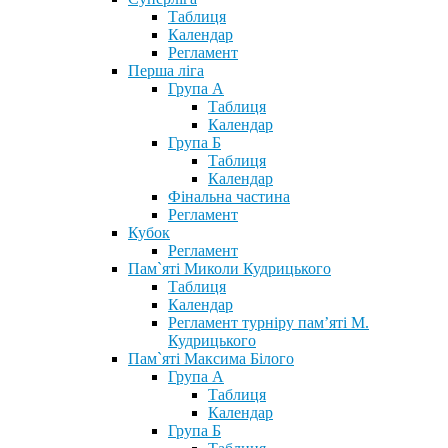
Таблиця
Календар
Регламент
Перша ліга
Група А
Таблиця
Календар
Група Б
Таблиця
Календар
Фінальна частина
Регламент
Кубок
Регламент
Пам`яті Миколи Кудрицького
Таблиця
Календар
Регламент турніру пам’яті М.
Кудрицького
Пам`яті Максима Білого
Група А
Таблиця
Календар
Група Б