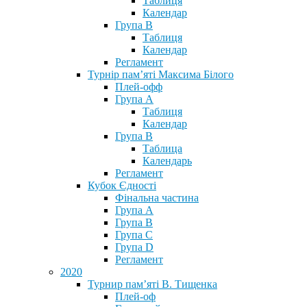
Таблиця
Календар
Група В
Таблиця
Календар
Регламент
Турнір пам’яті Максима Білого
Плей-офф
Група А
Таблиця
Календар
Група В
Таблица
Календарь
Регламент
Кубок Єдності
Фінальна частина
Група А
Група В
Група С
Група D
Регламент
2020
Турнир пам’яті В. Тищенка
Плей-оф