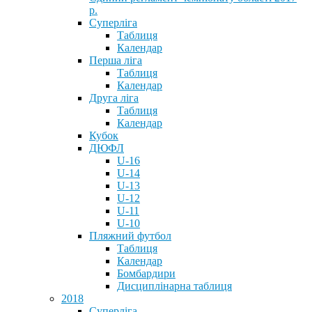
р.
Суперліга
Таблиця
Календар
Перша ліга
Таблиця
Календар
Друга ліга
Таблиця
Календар
Кубок
ДЮФЛ
U-16
U-14
U-13
U-12
U-11
U-10
Пляжний футбол
Таблиця
Календар
Бомбардири
Дисциплінарна таблиця
2018
Суперліга