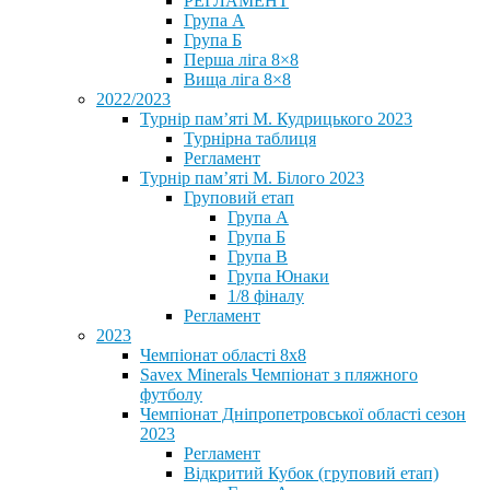
РЕГЛАМЕНТ
Група А
Група Б
Перша ліга 8×8
Вища ліга 8×8
2022/2023
Турнір пам’яті М. Кудрицького 2023
Турнірна таблиця
Регламент
Турнір пам’яті М. Білого 2023
Груповий етап
Група А
Група Б
Група В
Група Юнаки
1/8 фіналу
Регламент
2023
Чемпіонат області 8х8
Savex Minerals Чемпіонат з пляжного
футболу
Чемпіонат Дніпропетровської області сезон
2023
Регламент
Відкритий Кубок (груповий етап)