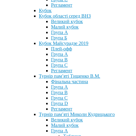
Регламент
Кубок
Кубок області серед ВНЗ
Великий кубок
Малий кубок
Група А
Група Б
Кубок Майсурадзе 2019
Плей-офф
Група А
Група В
Група С
Регламент
Турнір пам’яті Тищенко В.М.
Фінальна частина
Група А
Група В
Група С
Група D
Регламент
Турнір пам’яті Миколи Кудрицького
Великий кубок
Малий кубок
Група А