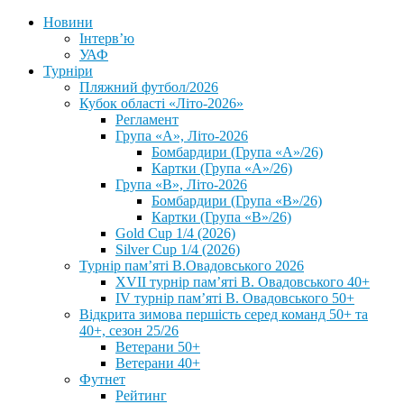
Новини
Інтерв’ю
УАФ
Турніри
Пляжний футбол/2026
Кубок області «Літо-2026»
Регламент
Група «А», Літо-2026
Бомбардири (Група «А»/26)
Картки (Група «А»/26)
Група «В», Літо-2026
Бомбардири (Група «В»/26)
Картки (Група «В»/26)
Gold Cup 1/4 (2026)
Silver Cup 1/4 (2026)
Турнір пам’яті В.Овадовського 2026
XVII турнір пам’яті В. Овадовського 40+
IV турнір пам’яті В. Овадовського 50+
Відкрита зимова першість серед команд 50+ та
40+, сезон 25/26
Ветерани 50+
Ветерани 40+
Футнет
Рейтинг