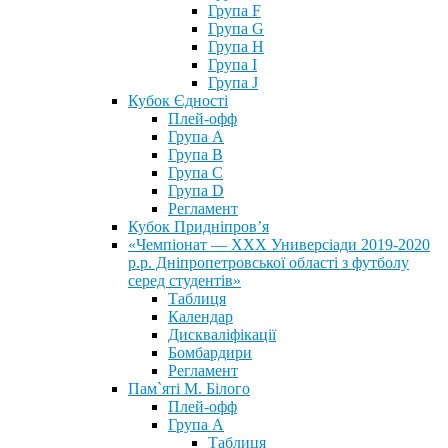
Група F
Група G
Група H
Група I
Група J
Кубок Єдності
Плей-офф
Група А
Група В
Група С
Група D
Регламент
Кубок Придніпров’я
«Чемпіонат — ХХХ Универсіади 2019-2020
р.р. Дніпропетровської області з футболу
серед студентів»
Таблиця
Календар
Дискваліфікації
Бомбардири
Регламент
Пам`яті М. Білого
Плей-офф
Група А
Таблиця