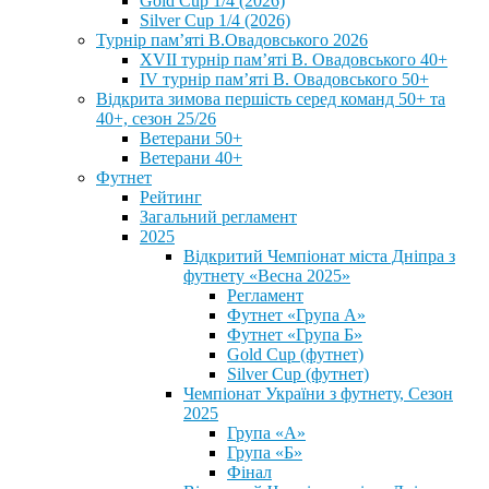
Gold Cup 1/4 (2026)
Silver Cup 1/4 (2026)
Турнір пам’яті В.Овадовського 2026
XVII турнір пам’яті В. Овадовського 40+
IV турнір пам’яті В. Овадовського 50+
Відкрита зимова першість серед команд 50+ та
40+, сезон 25/26
Ветерани 50+
Ветерани 40+
Футнет
Рейтинг
Загальний регламент
2025
Відкритий Чемпіонат міста Дніпра з
футнету «Весна 2025»
Регламент
Футнет «Група А»
Футнет «Група Б»
Gold Cup (футнет)
Silver Cup (футнет)
Чемпіонат України з футнету, Сезон
2025
Група «А»
Група «Б»
Фінал