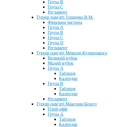
Група В
Група С
Регламент
Турнір пам’яті Тищенко В.М.
Фінальна частина
Група А
Група В
Група С
Група D
Регламент
Турнір пам’яті Миколи Кудрицького
Великий кубок
Малий кубок
Група А
Таблиця
Календар
Група В
Таблиця
Календар
Регламент
Турнір пам’яті Максима Білого
Плей-офф
Група А
Таблиця
Календар