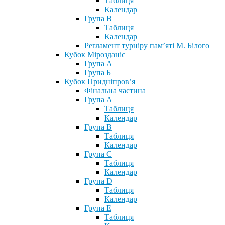
Таблиця
Календар
Група В
Таблиця
Календар
Регламент турніру пам’яті М. Білого
Кубок Мірозданіє
Група А
Група Б
Кубок Придніпров’я
Фінальна частина
Група А
Таблиця
Календар
Група В
Таблиця
Календар
Група С
Таблиця
Календар
Група D
Таблиця
Календар
Група Е
Таблиця