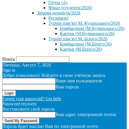
Група «2»
Фінал (студенти/2026)
⁨Зимова першість/2026⁩
Регламент
Турнір пам’яті М. Кудрицького/2026
Бомбардири (М.Кудрицького/26)
Картки (М.Кудрицького/26)
Турнір пам’яті М. Білого/2026
Бомбардири (М.Білого/26)
Картки (М.Білого/26)
Поиск
Пятница, Август 7, 2026
Sign in
Добро пожаловать! Войдите в свою учётную запись
Ваше имя пользователя
Ваш пароль
Forgot your password? Get help
Password recovery
Восстановите свой пароль
Ваш адрес электронной почты
Пароль будет выслан Вам по электронной почте.