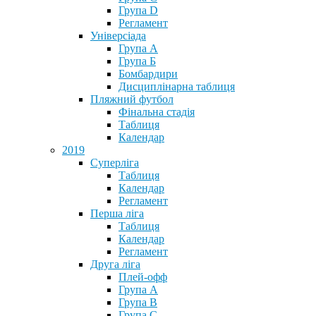
Група D
Регламент
Універсіада
Група А
Група Б
Бомбардири
Дисциплінарна таблиця
Пляжний футбол
Фінальна стадія
Таблиця
Календар
2019
Суперліга
Таблиця
Календар
Регламент
Перша ліга
Таблиця
Календар
Регламент
Друга ліга
Плей-офф
Група А
Група В
Група С