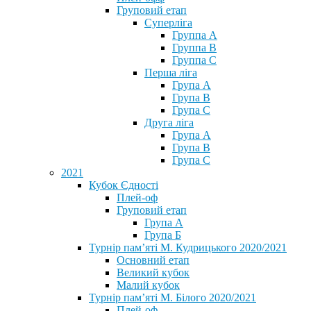
Груповий етап
Суперліга
Группа A
Группа B
Группа C
Перша ліга
Група A
Група B
Група C
Друга ліга
Група A
Група B
Група C
2021
Кубок Єдності
Плей-оф
Груповий етап
Група А
Група Б
Турнір пам’яті М. Кудрицького 2020/2021
Основний етап
Великий кубок
Малий кубок
Турнір пам’яті М. Білого 2020/2021
Плей-оф