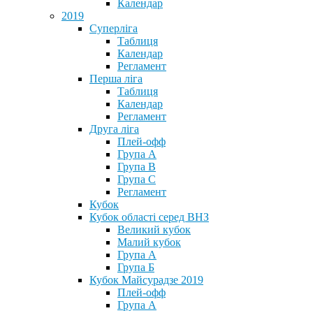
Календар
2019
Суперліга
Таблиця
Календар
Регламент
Перша ліга
Таблиця
Календар
Регламент
Друга ліга
Плей-офф
Група А
Група В
Група С
Регламент
Кубок
Кубок області серед ВНЗ
Великий кубок
Малий кубок
Група А
Група Б
Кубок Майсурадзе 2019
Плей-офф
Група А