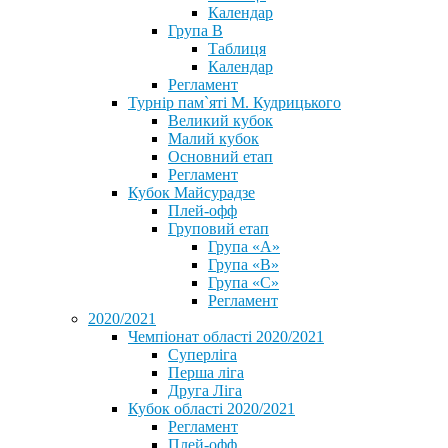
Календар
Група В
Таблиця
Календар
Регламент
Турнір пам`яті М. Кудрицького
Великий кубок
Малий кубок
Основний етап
Регламент
Кубок Майсурадзе
Плей-офф
Груповий етап
Група «А»
Група «B»
Група «C»
Регламент
2020/2021
Чемпіонат області 2020/2021
Суперліга
Перша ліга
Друга Ліга
Кубок області 2020/2021
Регламент
Плей-офф