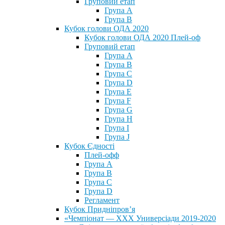
Груповий етап
Група А
Група В
Кубок голови ОДА 2020
Кубок голови ОДА 2020 Плей-оф
Груповий етап
Група A
Група B
Група C
Група D
Група E
Група F
Група G
Група H
Група I
Група J
Кубок Єдності
Плей-офф
Група А
Група В
Група С
Група D
Регламент
Кубок Придніпров’я
«Чемпіонат — ХХХ Универсіади 2019-2020