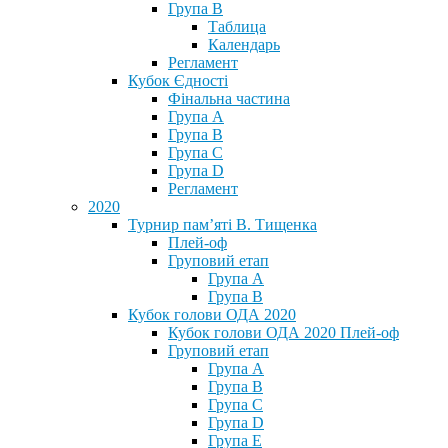
Група В
Таблица
Календарь
Регламент
Кубок Єдності
Фінальна частина
Група А
Група В
Група С
Група D
Регламент
2020
Турнир пам’яті В. Тищенка
Плей-оф
Груповий етап
Група А
Група В
Кубок голови ОДА 2020
Кубок голови ОДА 2020 Плей-оф
Груповий етап
Група A
Група B
Група C
Група D
Група E