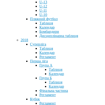
U-13
U-12
U-11
U-10
Пляжний футбол
Таблиця
Календар
Бомбардири
Дисциплінарна таблиця
2018
Суперліга
Таблиця
Календар
Регламент
Перша ліга
Група А
Таблиця
Календар
Група Б
Таблиця
Календар
Фінальна частина
Регламент
Кубок
Регламент