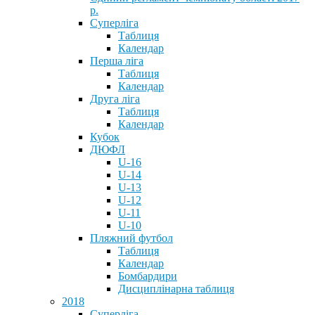
р.
Суперліга
Таблиця
Календар
Перша ліга
Таблиця
Календар
Друга ліга
Таблиця
Календар
Кубок
ДЮФЛ
U-16
U-14
U-13
U-12
U-11
U-10
Пляжний футбол
Таблиця
Календар
Бомбардири
Дисциплінарна таблиця
2018
Суперліга