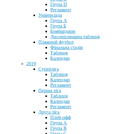
Група D
Регламент
Універсіада
Група А
Група Б
Бомбардири
Дисциплінарна таблиця
Пляжний футбол
Фінальна стадія
Таблиця
Календар
2019
Суперліга
Таблиця
Календар
Регламент
Перша ліга
Таблиця
Календар
Регламент
Друга ліга
Плей-офф
Група А
Група В
Група С