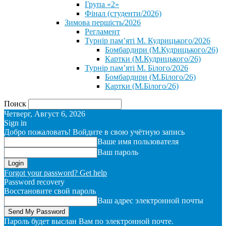
Група «2»
Фінал (студенти/2026)
⁨Зимова першість/2026⁩
Регламент
Турнір пам’яті М. Кудрицького/2026
Бомбардири (М.Кудрицького/26)
Картки (М.Кудрицького/26)
Турнір пам’яті М. Білого/2026
Бомбардири (М.Білого/26)
Картки (М.Білого/26)
Поиск
Четверг, Август 6, 2026
Sign in
Добро пожаловать! Войдите в свою учётную запись
Ваше имя пользователя
Ваш пароль
Forgot your password? Get help
Password recovery
Восстановите свой пароль
Ваш адрес электронной почты
Пароль будет выслан Вам по электронной почте.