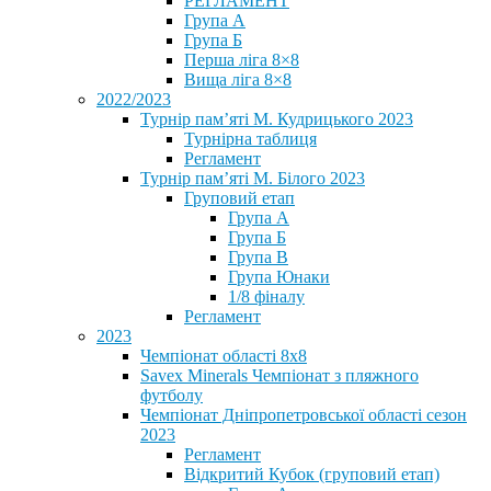
РЕГЛАМЕНТ
Група А
Група Б
Перша ліга 8×8
Вища ліга 8×8
2022/2023
Турнір пам’яті М. Кудрицького 2023
Турнірна таблиця
Регламент
Турнір пам’яті М. Білого 2023
Груповий етап
Група А
Група Б
Група В
Група Юнаки
1/8 фіналу
Регламент
2023
Чемпіонат області 8х8
Savex Minerals Чемпіонат з пляжного
футболу
Чемпіонат Дніпропетровської області сезон
2023
Регламент
Відкритий Кубок (груповий етап)