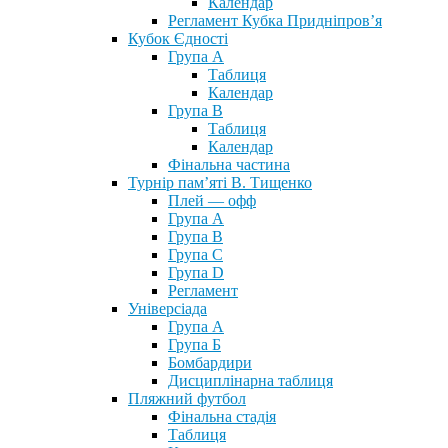
Календар
Регламент Кубка Придніпров’я
Кубок Єдності
Група А
Таблиця
Календар
Група В
Таблиця
Календар
Фінальна частина
Турнір пам’яті В. Тищенко
Плей — офф
Група А
Група B
Група С
Група D
Регламент
Універсіада
Група А
Група Б
Бомбардири
Дисциплінарна таблиця
Пляжний футбол
Фінальна стадія
Таблиця