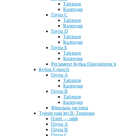
Таблиця
Календар
Група С
Таблиця
Календар
Група D
Таблиця
Календар
Група Е
Таблиця
Календар
Регламент Кубка Придніпров’я
Кубок Єдності
Група А
Таблиця
Календар
Група В
Таблиця
Календар
Фінальна частина
Турнір пам’яті В. Тищенко
Плей — офф
Група А
Група B
Група С