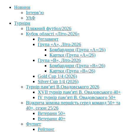
Новини
Інтерв’ю
УАФ
Турніри
Пляжний футбол/2026
Кубок області «Літо-2026»
Регламент
Група «А», Літо-2026
Бомбардири (Група «А»/26)
Картки (Група «А»/26)
Група «В», Літо-2026
Бомбардири (Група «В»/26)
Картки (Група «В»/26)
Gold Cup 1/4 (2026)
Silver Cup 1/4 (2026)
Турнір пам’яті В.Овадовського 2026
XVII турнір пам’яті В. Овадовського 40+
IV турнір пам’яті В. Овадовського 50+
Відкрита зимова першість серед команд 50+ та
40+, сезон 25/26
Ветерани 50+
Ветерани 40+
Футнет
Рейтинг