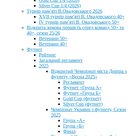
Gold Cup 1/4 (2026)
Silver Cup 1/4 (2026)
Турнір пам’яті В.Овадовського 2026
XVII турнір пам’яті В. Овадовського 40+
IV турнір пам’яті В. Овадовського 50+
Відкрита зимова першість серед команд 50+ та
40+, сезон 25/26
Ветерани 50+
Ветерани 40+
Футнет
Рейтинг
Загальний регламент
2025
Відкритий Чемпіонат міста Дніпра з
футнету «Весна 2025»
Регламент
Футнет «Група А»
Футнет «Група Б»
Gold Cup (футнет)
Silver Cup (футнет)
Чемпіонат України з футнету, Сезон
2025
Група «А»
Група «Б»
Фінал