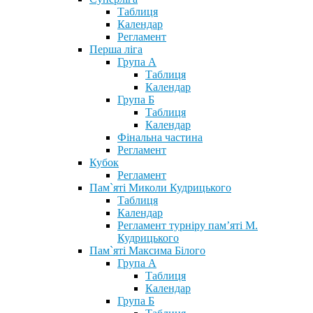
Таблиця
Календар
Регламент
Перша ліга
Група А
Таблиця
Календар
Група Б
Таблиця
Календар
Фінальна частина
Регламент
Кубок
Регламент
Пам`яті Миколи Кудрицького
Таблиця
Календар
Регламент турніру пам’яті М.
Кудрицького
Пам`яті Максима Білого
Група А
Таблиця
Календар
Група Б