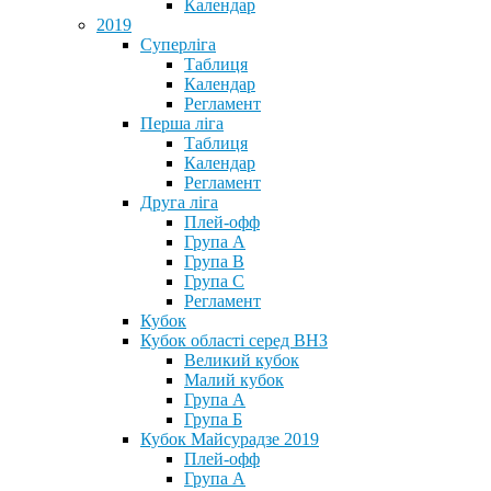
Календар
2019
Суперліга
Таблиця
Календар
Регламент
Перша ліга
Таблиця
Календар
Регламент
Друга ліга
Плей-офф
Група А
Група В
Група С
Регламент
Кубок
Кубок області серед ВНЗ
Великий кубок
Малий кубок
Група А
Група Б
Кубок Майсурадзе 2019
Плей-офф
Група А