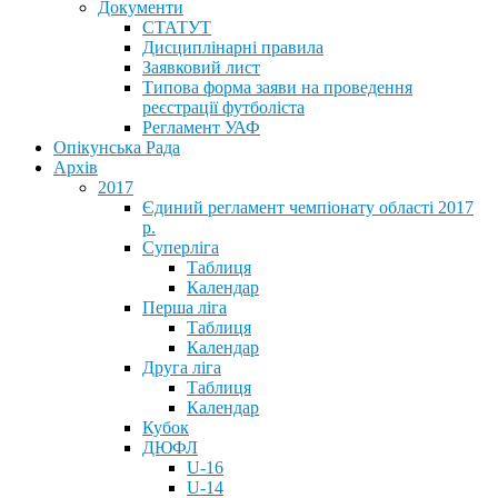
Документи
СТАТУТ
Дисциплінарні правила
Заявковий лист
Типова форма заяви на проведення
реєстрації футболіста
Регламент УАФ
Опікунська Рада
Архів
2017
Єдиний регламент чемпіонату області 2017
р.
Суперліга
Таблиця
Календар
Перша ліга
Таблиця
Календар
Друга ліга
Таблиця
Календар
Кубок
ДЮФЛ
U-16
U-14