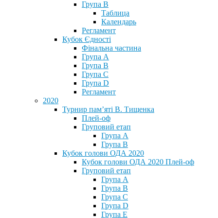
Група В
Таблица
Календарь
Регламент
Кубок Єдності
Фінальна частина
Група А
Група В
Група С
Група D
Регламент
2020
Турнир пам’яті В. Тищенка
Плей-оф
Груповий етап
Група А
Група В
Кубок голови ОДА 2020
Кубок голови ОДА 2020 Плей-оф
Груповий етап
Група A
Група B
Група C
Група D
Група E