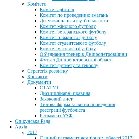
Комітети
Комітет арбітрів
Комітет по проведенню змагань
Дитячо-юнацька футбольна ліга
Комітет жіночого футболу
Комітет ветеранського футболу
Комітет пляжного футболу
Комітет студентського футболу
Комітет масового футболу
Обʼєднання тренерів Дніпропетровщини
Футзал Дніпропетровської області
Комітет футнету та текболу
Стратегія розвитку
Контакти
Документи
СТАТУТ
Дисциплінарні правила
Заявковий лист
Типова форма заяви на проведення
реєстрації футболіста
Регламент УАФ
Опікунська Рада
Архів
2017
Єдиний регламент чемпіонату області 2017