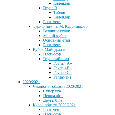
Календар
Група В
Таблиця
Календар
Регламент
Турнір пам`яті М. Кудрицького
Великий кубок
Малий кубок
Основний етап
Регламент
Кубок Майсурадзе
Плей-офф
Груповий етап
Група «А»
Група «B»
Група «C»
Регламент
2020/2021
Чемпіонат області 2020/2021
Суперліга
Перша ліга
Друга Ліга
Кубок області 2020/2021
Регламент
Плей-офф