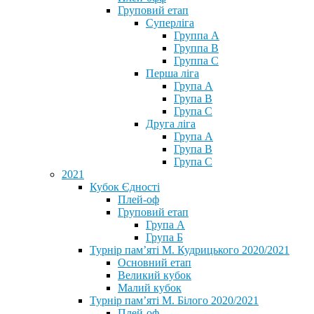
Груповий етап
Суперліга
Группа A
Группа B
Группа C
Перша ліга
Група A
Група B
Група C
Друга ліга
Група A
Група B
Група C
2021
Кубок Єдності
Плей-оф
Груповий етап
Група А
Група Б
Турнір пам’яті М. Кудрицького 2020/2021
Основний етап
Великий кубок
Малий кубок
Турнір пам’яті М. Білого 2020/2021
Плей-оф