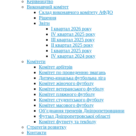
Керівництво
Виконавчий комітет
Склад виконавчого комітету АФДО
Рішення
Звіти
I квартал 2026 року
IV квартал 2025 року
III квартал 2025 року
II квартал 2025 року
I квартал 2025 року
IV квартал 2024 року
Комітети
Комітет арбітрів
Комітет по проведенню змагань
Дитячо-юнацька футбольна ліга
Комітет жіночого футболу
Комітет ветеранського футболу
Комітет пляжного футболу
Комітет студентського футболу
Комітет масового футболу
Обʼєднання тренерів Дніпропетровщини
Футзал Дніпропетровської області
Комітет футнету та текболу
Стратегія розвитку
Контакти