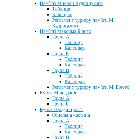
Пам`яті Миколи Кудрицького
Таблиця
Календар
Регламент турніру пам’яті М.
Кудрицького
Пам`яті Максима Білого
Група А
Таблиця
Календар
Група Б
Таблиця
Календар
Група В
Таблиця
Календар
Регламент турніру пам’яті М. Білого
Кубок Мірозданіє
Група А
Група Б
Кубок Придніпров’я
Фінальна частина
Група А
Таблиця
Календар
Група В