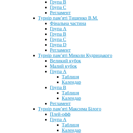
Група В
Група С
Регламент
Турнір пам’яті Тищенко В.М.
Фінальна частина
Група А
Група В
Група С
Група D
Регламент
Турнір пам’яті Миколи Кудрицького
Великий кубок
Малий кубок
Група А
Таблиця
Календар
Група В
Таблиця
Календар
Регламент
Турнір пам’яті Максима Білого
Плей-офф
Група А
Таблиця
Календар