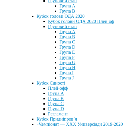
Груповий етап
Група А
Група В
Кубок голови ОДА 2020
Кубок голови ОДА 2020 Плей-оф
Груповий етап
Група A
Група B
Група C
Група D
Група E
Група F
Група G
Група H
Група I
Група J
Кубок Єдності
Плей-офф
Група А
Група В
Група С
Група D
Регламент
Кубок Придніпров’я
«Чемпіонат — ХХХ Универсіади 2019-2020