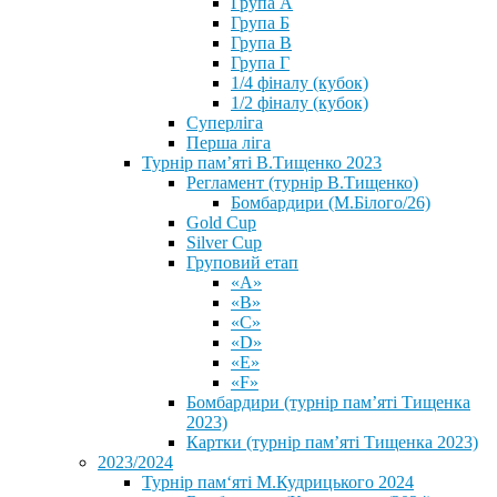
Група А
Група Б
Група В
Група Г
1/4 фіналу (кубок)
1/2 фіналу (кубок)
Суперліга
Перша ліга
Турнір пам’яті В.Тищенко 2023
Регламент (турнір В.Тищенко)
Бомбардири (М.Білого/26)
Gold Cup
Silver Cup
Груповий етап
«А»
«В»
«С»
«D»
«Е»
«F»
Бомбардири (турнір пам’яті Тищенка
2023)
Картки (турнір пам’яті Тищенка 2023)
2023/2024
⁨Турнір пам‘яті М.Кудрицького 2024