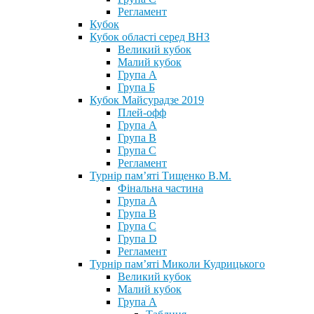
Регламент
Кубок
Кубок області серед ВНЗ
Великий кубок
Малий кубок
Група А
Група Б
Кубок Майсурадзе 2019
Плей-офф
Група А
Група В
Група С
Регламент
Турнір пам’яті Тищенко В.М.
Фінальна частина
Група А
Група В
Група С
Група D
Регламент
Турнір пам’яті Миколи Кудрицького
Великий кубок
Малий кубок
Група А