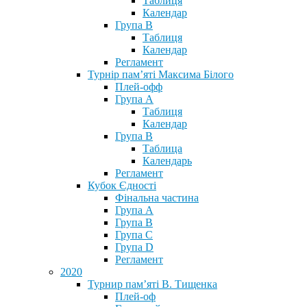
Таблиця
Календар
Група В
Таблиця
Календар
Регламент
Турнір пам’яті Максима Білого
Плей-офф
Група А
Таблиця
Календар
Група В
Таблица
Календарь
Регламент
Кубок Єдності
Фінальна частина
Група А
Група В
Група С
Група D
Регламент
2020
Турнир пам’яті В. Тищенка
Плей-оф