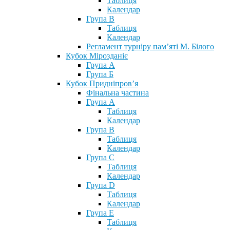
Таблиця
Календар
Група В
Таблиця
Календар
Регламент турніру пам’яті М. Білого
Кубок Мірозданіє
Група А
Група Б
Кубок Придніпров’я
Фінальна частина
Група А
Таблиця
Календар
Група В
Таблиця
Календар
Група С
Таблиця
Календар
Група D
Таблиця
Календар
Група Е
Таблиця