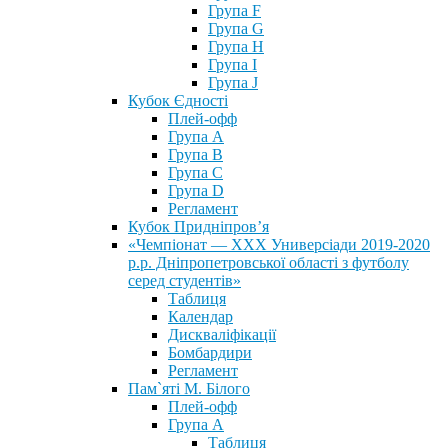
Група F
Група G
Група H
Група I
Група J
Кубок Єдності
Плей-офф
Група А
Група В
Група С
Група D
Регламент
Кубок Придніпров’я
«Чемпіонат — ХХХ Универсіади 2019-2020
р.р. Дніпропетровської області з футболу
серед студентів»
Таблиця
Календар
Дискваліфікації
Бомбардири
Регламент
Пам`яті М. Білого
Плей-офф
Група А
Таблиця