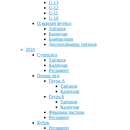
U-13
U-12
U-11
U-10
Пляжний футбол
Таблиця
Календар
Бомбардири
Дисциплінарна таблиця
2018
Суперліга
Таблиця
Календар
Регламент
Перша ліга
Група А
Таблиця
Календар
Група Б
Таблиця
Календар
Фінальна частина
Регламент
Кубок
Регламент