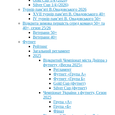
Gold Cup 1/4 (2026)
Silver Cup 1/4 (2026)
Турнір пам’яті В.Овадовського 2026
XVII турнір пам’яті В. Овадовського 40+
IV турнір пам’яті В. Овадовського 50+
Відкрита зимова першість серед команд 50+ та
40+, сезон 25/26
Ветерани 50+
Ветерани 40+
Футнет
Рейтинг
Загальний регламент
2025
Відкритий Чемпіонат міста Дніпра з
футнету «Весна 2025»
Регламент
Футнет «Група А»
Футнет «Група Б»
Gold Cup (футнет)
Silver Cup (футнет)
Чемпіонат України з футнету, Сезон
2025
Група «А»
Група «Б»
Фінал