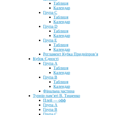
Таблиця
Календар
Група С
Таблиця
Календар
Група D
Таблиця
Календар
Група Е
Таблиця
Календар
Регламент Кубка Придніпров’я
Кубок Єдності
Група А
Таблиця
Календар
Група В
Таблиця
Календар
Фінальна частина
Турнір пам’яті В. Тищенко
Плей — офф
Група А
Група B
Група С