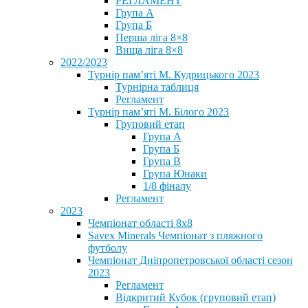
РЕГЛАМЕНТ
Група А
Група Б
Перша ліга 8×8
Вища ліга 8×8
2022/2023
Турнір пам’яті М. Кудрицького 2023
Турнірна таблиця
Регламент
Турнір пам’яті М. Білого 2023
Груповий етап
Група А
Група Б
Група В
Група Юнаки
1/8 фіналу
Регламент
2023
Чемпіонат області 8х8
Savex Minerals Чемпіонат з пляжного
футболу
Чемпіонат Дніпропетровської області сезон
2023
Регламент
Відкритий Кубок (груповий етап)