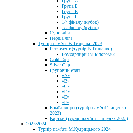
Група А
Група Б
Група В
Група Г
1/4 фіналу (кубок)
1/2 фіналу (кубок)
Суперліга
Перша ліга
Турнір пам’яті В.Тищенко 2023
Регламент (турнір В.Тищенко)
Бомбардири (М.Білого/26)
Gold Cup
Silver Cup
Груповий етап
«А»
«В»
«С»
«D»
«Е»
«F»
Бомбардири (турнір пам’яті Тищенка
2023)
Картки (турнір пам’яті Тищенка 2023)
2023/2024
⁨Турнір пам‘яті М.Кудрицького 2024