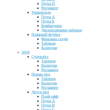
Група D
Регламент
Універсіада
Група А
Група Б
Бомбардири
Дисциплінарна таблиця
Пляжний футбол
Фінальна стадія
Таблиця
Календар
2019
Суперліга
Таблиця
Календар
Регламент
Перша ліга
Таблиця
Календар
Регламент
Друга ліга
Плей-офф
Група А
Група В
Група С