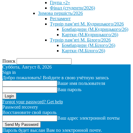
Група «2»
Фінал (студенти/2026)
⁨Зимова першість/2026⁩
Регламент
Турнір пам’яті М. Кудрицького/2026
Бомбардири (М.Кудрицького/26)
Картки (М.Кудрицького/26)
Турнір пам’яті М. Білого/2026
Бомбардири (М.Білого/26)
Картки (М.Білого/26)
Поиск
Суббота, Август 8, 2026
Sign in
Добро пожаловать! Войдите в свою учётную запись
Ваше имя пользователя
Ваш пароль
Forgot your password? Get help
Password recovery
Восстановите свой пароль
Ваш адрес электронной почты
Пароль будет выслан Вам по электронной почте.