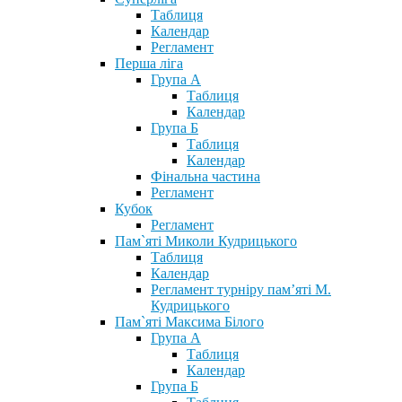
Таблиця
Календар
Регламент
Перша ліга
Група А
Таблиця
Календар
Група Б
Таблиця
Календар
Фінальна частина
Регламент
Кубок
Регламент
Пам`яті Миколи Кудрицького
Таблиця
Календар
Регламент турніру пам’яті М.
Кудрицького
Пам`яті Максима Білого
Група А
Таблиця
Календар
Група Б