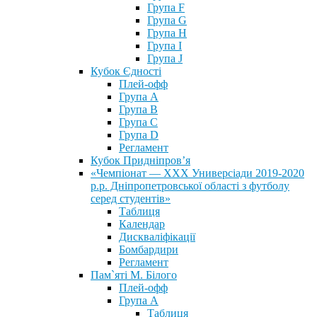
Група F
Група G
Група H
Група I
Група J
Кубок Єдності
Плей-офф
Група А
Група В
Група С
Група D
Регламент
Кубок Придніпров’я
«Чемпіонат — ХХХ Универсіади 2019-2020
р.р. Дніпропетровської області з футболу
серед студентів»
Таблиця
Календар
Дискваліфікації
Бомбардири
Регламент
Пам`яті М. Білого
Плей-офф
Група А
Таблиця