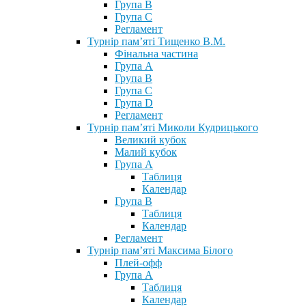
Група В
Група С
Регламент
Турнір пам’яті Тищенко В.М.
Фінальна частина
Група А
Група В
Група С
Група D
Регламент
Турнір пам’яті Миколи Кудрицького
Великий кубок
Малий кубок
Група А
Таблиця
Календар
Група В
Таблиця
Календар
Регламент
Турнір пам’яті Максима Білого
Плей-офф
Група А
Таблиця
Календар