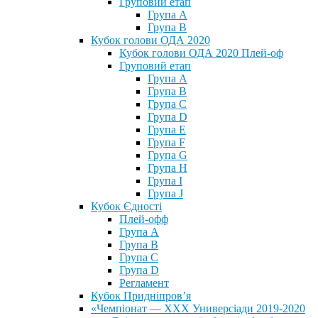
Груповий етап
Група А
Група В
Кубок голови ОДА 2020
Кубок голови ОДА 2020 Плей-оф
Груповий етап
Група A
Група B
Група C
Група D
Група E
Група F
Група G
Група H
Група I
Група J
Кубок Єдності
Плей-офф
Група А
Група В
Група С
Група D
Регламент
Кубок Придніпров’я
«Чемпіонат — ХХХ Универсіади 2019-2020