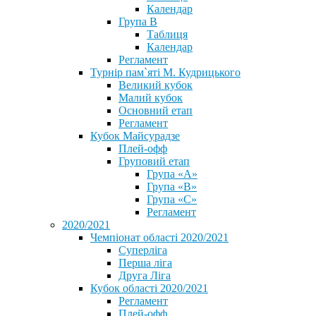
Календар
Група В
Таблиця
Календар
Регламент
Турнір пам`яті М. Кудрицького
Великий кубок
Малий кубок
Основний етап
Регламент
Кубок Майсурадзе
Плей-офф
Груповий етап
Група «А»
Група «B»
Група «C»
Регламент
2020/2021
Чемпіонат області 2020/2021
Суперліга
Перша ліга
Друга Ліга
Кубок області 2020/2021
Регламент
Плей-офф