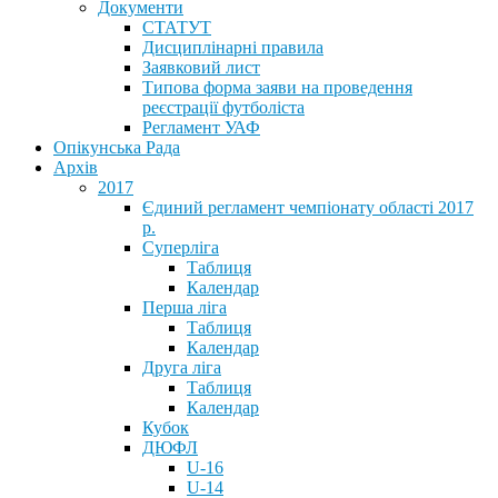
Документи
СТАТУТ
Дисциплінарні правила
Заявковий лист
Типова форма заяви на проведення
реєстрації футболіста
Регламент УАФ
Опікунська Рада
Архів
2017
Єдиний регламент чемпіонату області 2017
р.
Суперліга
Таблиця
Календар
Перша ліга
Таблиця
Календар
Друга ліга
Таблиця
Календар
Кубок
ДЮФЛ
U-16
U-14