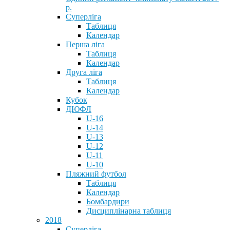
р.
Суперліга
Таблиця
Календар
Перша ліга
Таблиця
Календар
Друга ліга
Таблиця
Календар
Кубок
ДЮФЛ
U-16
U-14
U-13
U-12
U-11
U-10
Пляжний футбол
Таблиця
Календар
Бомбардири
Дисциплінарна таблиця
2018
Суперліга