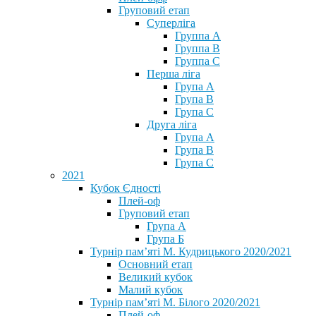
Груповий етап
Суперліга
Группа A
Группа B
Группа C
Перша ліга
Група A
Група B
Група C
Друга ліга
Група A
Група B
Група C
2021
Кубок Єдності
Плей-оф
Груповий етап
Група А
Група Б
Турнір пам’яті М. Кудрицького 2020/2021
Основний етап
Великий кубок
Малий кубок
Турнір пам’яті М. Білого 2020/2021
Плей-оф