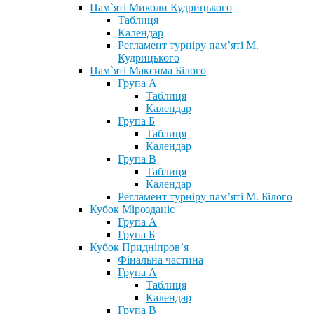
Пам`яті Миколи Кудрицького
Таблиця
Календар
Регламент турніру пам’яті М.
Кудрицького
Пам`яті Максима Білого
Група А
Таблиця
Календар
Група Б
Таблиця
Календар
Група В
Таблиця
Календар
Регламент турніру пам’яті М. Білого
Кубок Мірозданіє
Група А
Група Б
Кубок Придніпров’я
Фінальна частина
Група А
Таблиця
Календар
Група В