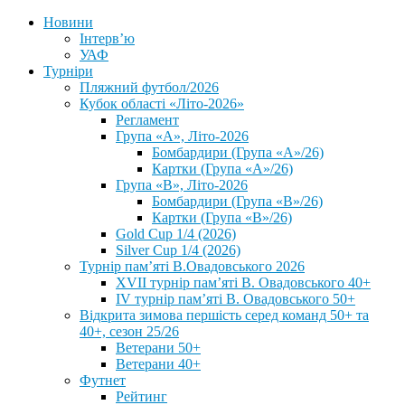
Новини
Інтерв’ю
УАФ
Турніри
Пляжний футбол/2026
Кубок області «Літо-2026»
Регламент
Група «А», Літо-2026
Бомбардири (Група «А»/26)
Картки (Група «А»/26)
Група «В», Літо-2026
Бомбардири (Група «В»/26)
Картки (Група «В»/26)
Gold Cup 1/4 (2026)
Silver Cup 1/4 (2026)
Турнір пам’яті В.Овадовського 2026
XVII турнір пам’яті В. Овадовського 40+
IV турнір пам’яті В. Овадовського 50+
Відкрита зимова першість серед команд 50+ та
40+, сезон 25/26
Ветерани 50+
Ветерани 40+
Футнет
Рейтинг