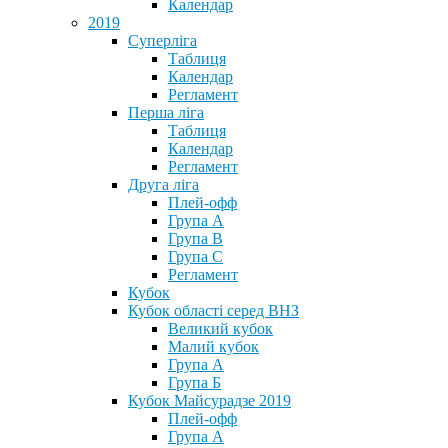
Календар
2019
Суперліга
Таблиця
Календар
Регламент
Перша ліга
Таблиця
Календар
Регламент
Друга ліга
Плей-офф
Група А
Група В
Група С
Регламент
Кубок
Кубок області серед ВНЗ
Великий кубок
Малий кубок
Група А
Група Б
Кубок Майсурадзе 2019
Плей-офф
Група А