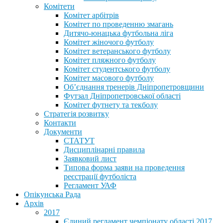
Комітети
Комітет арбітрів
Комітет по проведенню змагань
Дитячо-юнацька футбольна ліга
Комітет жіночого футболу
Комітет ветеранського футболу
Комітет пляжного футболу
Комітет студентського футболу
Комітет масового футболу
Обʼєднання тренерів Дніпропетровщини
Футзал Дніпропетровської області
Комітет футнету та текболу
Стратегія розвитку
Контакти
Документи
СТАТУТ
Дисциплінарні правила
Заявковий лист
Типова форма заяви на проведення
реєстрації футболіста
Регламент УАФ
Опікунська Рада
Архів
2017
Єдиний регламент чемпіонату області 2017