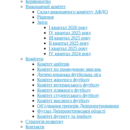
Керівництво
Виконавчий комітет
Склад виконавчого комітету АФДО
Рішення
Звіти
I квартал 2026 року
IV квартал 2025 року
III квартал 2025 року
II квартал 2025 року
I квартал 2025 року
IV квартал 2024 року
Комітети
Комітет арбітрів
Комітет по проведенню змагань
Дитячо-юнацька футбольна ліга
Комітет жіночого футболу
Комітет ветеранського футболу
Комітет пляжного футболу
Комітет студентського футболу
Комітет масового футболу
Обʼєднання тренерів Дніпропетровщини
Футзал Дніпропетровської області
Комітет футнету та текболу
Стратегія розвитку
Контакти