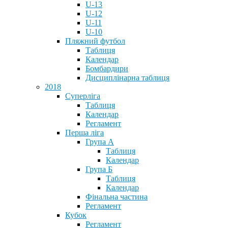
U-13
U-12
U-11
U-10
Пляжний футбол
Таблиця
Календар
Бомбардири
Дисциплінарна таблиця
2018
Суперліга
Таблиця
Календар
Регламент
Перша ліга
Група А
Таблиця
Календар
Група Б
Таблиця
Календар
Фінальна частина
Регламент
Кубок
Регламент