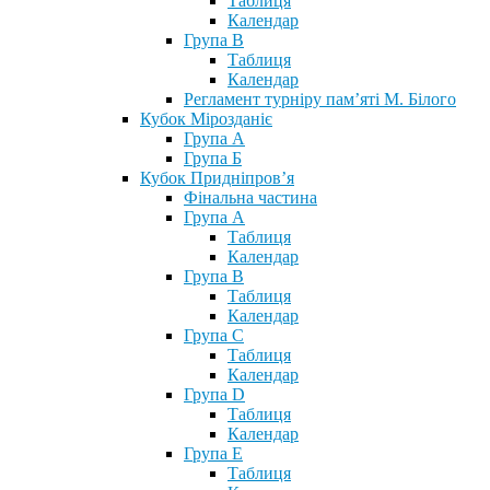
Таблиця
Календар
Група В
Таблиця
Календар
Регламент турніру пам’яті М. Білого
Кубок Мірозданіє
Група А
Група Б
Кубок Придніпров’я
Фінальна частина
Група А
Таблиця
Календар
Група В
Таблиця
Календар
Група С
Таблиця
Календар
Група D
Таблиця
Календар
Група Е
Таблиця