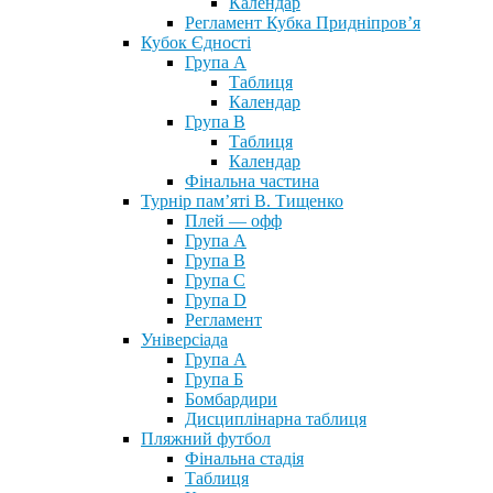
Календар
Регламент Кубка Придніпров’я
Кубок Єдності
Група А
Таблиця
Календар
Група В
Таблиця
Календар
Фінальна частина
Турнір пам’яті В. Тищенко
Плей — офф
Група А
Група B
Група С
Група D
Регламент
Універсіада
Група А
Група Б
Бомбардири
Дисциплінарна таблиця
Пляжний футбол
Фінальна стадія
Таблиця