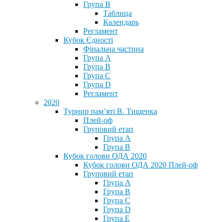
Група В
Таблица
Календарь
Регламент
Кубок Єдності
Фінальна частина
Група А
Група В
Група С
Група D
Регламент
2020
Турнир пам’яті В. Тищенка
Плей-оф
Груповий етап
Група А
Група В
Кубок голови ОДА 2020
Кубок голови ОДА 2020 Плей-оф
Груповий етап
Група A
Група B
Група C
Група D
Група E