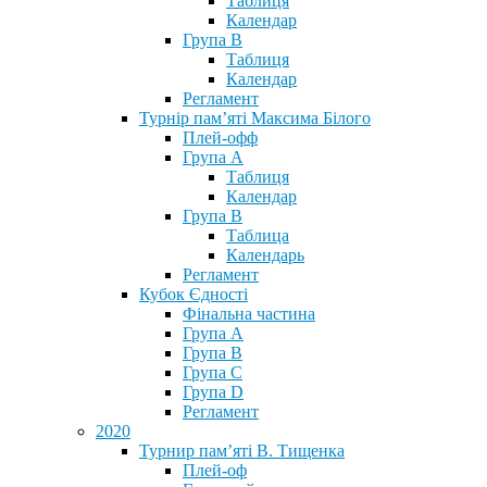
Таблиця
Календар
Група В
Таблиця
Календар
Регламент
Турнір пам’яті Максима Білого
Плей-офф
Група А
Таблиця
Календар
Група В
Таблица
Календарь
Регламент
Кубок Єдності
Фінальна частина
Група А
Група В
Група С
Група D
Регламент
2020
Турнир пам’яті В. Тищенка
Плей-оф