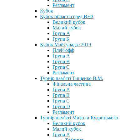
Регламент
Кубок
Кубок області серед ВНЗ
Великий кубок
Малий кубок
Група А
Група Б
Кубок Майсурадзе 2019
Плей-офф
Група А
Група В
Група С
Регламент
Турнір пам’яті Тищенко В.М.
Фінальна частина
Група А
Група В
Група С
Група D
Регламент
Турнір пам’яті Миколи Кудрицького
Великий кубок
Малий кубок
Група А