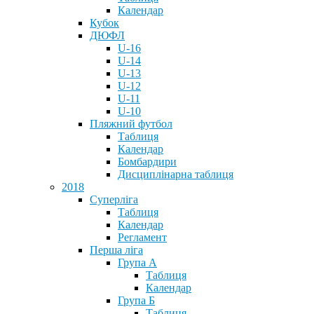
Календар
Кубок
ДЮФЛ
U-16
U-14
U-13
U-12
U-11
U-10
Пляжний футбол
Таблиця
Календар
Бомбардири
Дисциплінарна таблиця
2018
Суперліга
Таблиця
Календар
Регламент
Перша ліга
Група А
Таблиця
Календар
Група Б
Таблиця