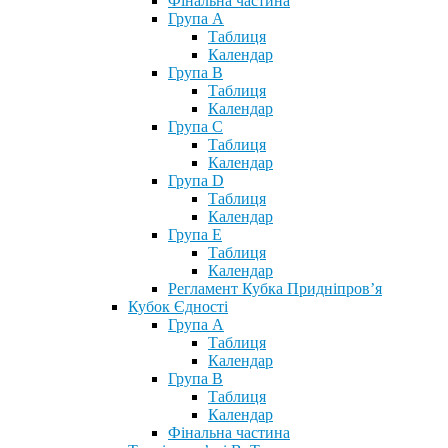
Фінальна частина
Група А
Таблиця
Календар
Група В
Таблиця
Календар
Група С
Таблиця
Календар
Група D
Таблиця
Календар
Група Е
Таблиця
Календар
Регламент Кубка Придніпров’я
Кубок Єдності
Група А
Таблиця
Календар
Група В
Таблиця
Календар
Фінальна частина