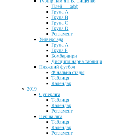
Турнір пам’яті В. Тищенко
Плей — офф
Група А
Група B
Група С
Група D
Регламент
Універсіада
Група А
Група Б
Бомбардири
Дисциплінарна таблиця
Пляжний футбол
Фінальна стадія
Таблиця
Календар
2019
Суперліга
Таблиця
Календар
Регламент
Перша ліга
Таблиця
Календар
Регламент