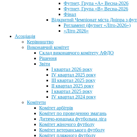
Футнет, Група «А» Весна-2026
Футнет, Група «В» Весна-2026
Фінал
Відкритий Чемпіонат міста Дніпра з фут
Регламент (футнет «Літо-2026»)
«Літо 2026»
Асоціація
Керівництво
Виконавчий комітет
Склад виконавчого комітету АФДО
Рішення
Звіти
I квартал 2026 року
IV квартал 2025 року
III квартал 2025 року
II квартал 2025 року
I квартал 2025 року
IV квартал 2024 року
Комітети
Комітет арбітрів
Комітет по проведенню змагань
Дитячо-юнацька футбольна ліга
Комітет жіночого футболу
Комітет ветеранського футболу
Комітет пляжного футболу