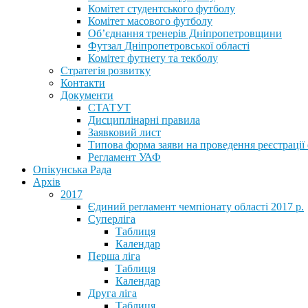
Комітет студентського футболу
Комітет масового футболу
Обʼєднання тренерів Дніпропетровщини
Футзал Дніпропетровської області
Комітет футнету та текболу
Стратегія розвитку
Контакти
Документи
СТАТУТ
Дисциплінарні правила
Заявковий лист
Типова форма заяви на проведення реєстрації
Регламент УАФ
Опікунська Рада
Архів
2017
Єдиний регламент чемпіонату області 2017 р.
Суперліга
Таблиця
Календар
Перша ліга
Таблиця
Календар
Друга ліга
Таблиця