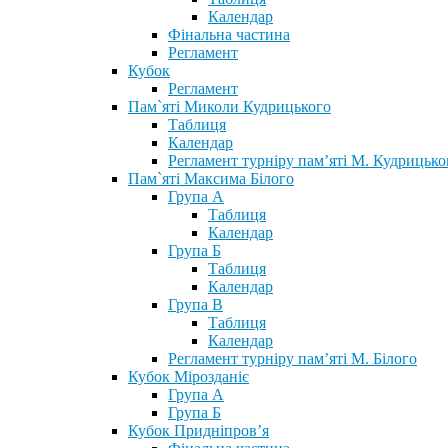
Календар
Фінальна частина
Регламент
Кубок
Регламент
Пам`яті Миколи Кудрицького
Таблиця
Календар
Регламент турніру пам’яті М. Кудрицько
Пам`яті Максима Білого
Група А
Таблиця
Календар
Група Б
Таблиця
Календар
Група В
Таблиця
Календар
Регламент турніру пам’яті М. Білого
Кубок Мірозданіє
Група А
Група Б
Кубок Придніпров’я