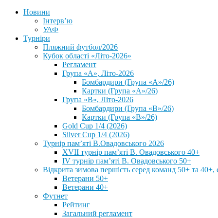
Новини
Інтерв’ю
УАФ
Турніри
Пляжний футбол/2026
Кубок області «Літо-2026»
Регламент
Група «А», Літо-2026
Бомбардири (Група «А»/26)
Картки (Група «А»/26)
Група «В», Літо-2026
Бомбардири (Група «В»/26)
Картки (Група «В»/26)
Gold Cup 1/4 (2026)
Silver Cup 1/4 (2026)
Турнір пам’яті В.Овадовського 2026
XVII турнір пам’яті В. Овадовського 40+
IV турнір пам’яті В. Овадовського 50+
Відкрита зимова першість серед команд 50+ та 40+, 
Ветерани 50+
Ветерани 40+
Футнет
Рейтинг
Загальний регламент