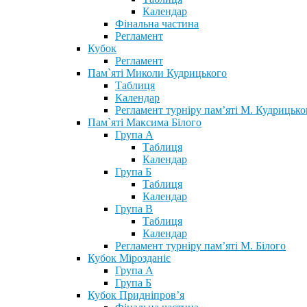
Календар
Фінальна частина
Регламент
Кубок
Регламент
Пам`яті Миколи Кудрицького
Таблиця
Календар
Регламент турніру пам’яті М. Кудрицько
Пам`яті Максима Білого
Група А
Таблиця
Календар
Група Б
Таблиця
Календар
Група В
Таблиця
Календар
Регламент турніру пам’яті М. Білого
Кубок Мірозданіє
Група А
Група Б
Кубок Придніпров’я