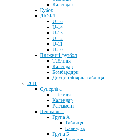
Календар
Кубок
ДЮФЛ
U-16
U-14
U-13
U-12
U-11
U-10
Пляжний футбол
Таблиця
Календар
Бомбардири
Дисциплінарна таблиця
2018
Суперліга
Таблиця
Календар
Регламент
Перша ліга
Група А
Таблиця
Календар
Група Б
Таблиця