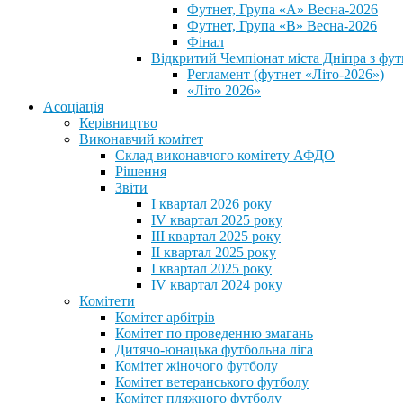
Футнет, Група «А» Весна-2026
Футнет, Група «В» Весна-2026
Фінал
Відкритий Чемпіонат міста Дніпра з фут
Регламент (футнет «Літо-2026»)
«Літо 2026»
Асоціація
Керівництво
Виконавчий комітет
Склад виконавчого комітету АФДО
Рішення
Звіти
I квартал 2026 року
IV квартал 2025 року
III квартал 2025 року
II квартал 2025 року
I квартал 2025 року
IV квартал 2024 року
Комітети
Комітет арбітрів
Комітет по проведенню змагань
Дитячо-юнацька футбольна ліга
Комітет жіночого футболу
Комітет ветеранського футболу
Комітет пляжного футболу