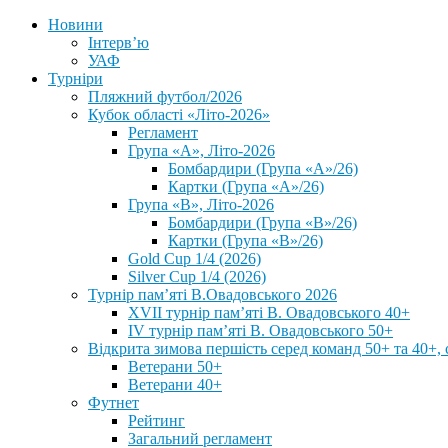
Новини
Інтерв’ю
УАФ
Турніри
Пляжний футбол/2026
Кубок області «Літо-2026»
Регламент
Група «А», Літо-2026
Бомбардири (Група «А»/26)
Картки (Група «А»/26)
Група «В», Літо-2026
Бомбардири (Група «В»/26)
Картки (Група «В»/26)
Gold Cup 1/4 (2026)
Silver Cup 1/4 (2026)
Турнір пам’яті В.Овадовського 2026
XVII турнір пам’яті В. Овадовського 40+
IV турнір пам’яті В. Овадовського 50+
Відкрита зимова першість серед команд 50+ та 40+, 
Ветерани 50+
Ветерани 40+
Футнет
Рейтинг
Загальний регламент