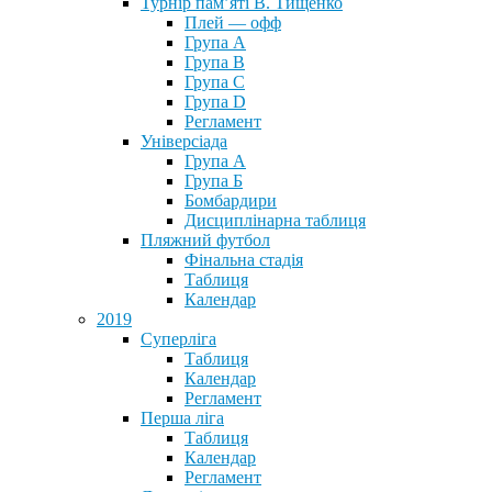
Турнір пам’яті В. Тищенко
Плей — офф
Група А
Група B
Група С
Група D
Регламент
Універсіада
Група А
Група Б
Бомбардири
Дисциплінарна таблиця
Пляжний футбол
Фінальна стадія
Таблиця
Календар
2019
Суперліга
Таблиця
Календар
Регламент
Перша ліга
Таблиця
Календар
Регламент