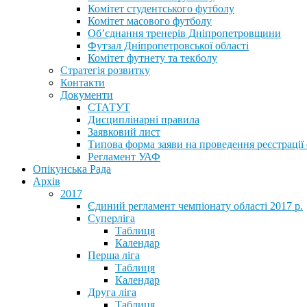
Комітет студентського футболу
Комітет масового футболу
Обʼєднання тренерів Дніпропетровщини
Футзал Дніпропетровської області
Комітет футнету та текболу
Стратегія розвитку
Контакти
Документи
СТАТУТ
Дисциплінарні правила
Заявковий лист
Типова форма заяви на проведення реєстрації
Регламент УАФ
Опікунська Рада
Архів
2017
Єдиний регламент чемпіонату області 2017 р.
Суперліга
Таблиця
Календар
Перша ліга
Таблиця
Календар
Друга ліга
Таблиця