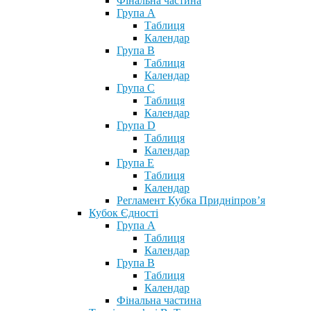
Фінальна частина
Група А
Таблиця
Календар
Група В
Таблиця
Календар
Група С
Таблиця
Календар
Група D
Таблиця
Календар
Група Е
Таблиця
Календар
Регламент Кубка Придніпров’я
Кубок Єдності
Група А
Таблиця
Календар
Група В
Таблиця
Календар
Фінальна частина