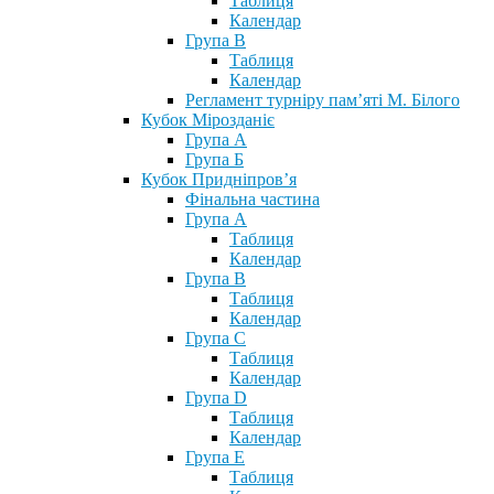
Таблиця
Календар
Група В
Таблиця
Календар
Регламент турніру пам’яті М. Білого
Кубок Мірозданіє
Група А
Група Б
Кубок Придніпров’я
Фінальна частина
Група А
Таблиця
Календар
Група В
Таблиця
Календар
Група С
Таблиця
Календар
Група D
Таблиця
Календар
Група Е
Таблиця