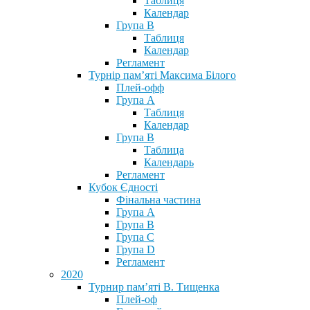
Таблиця
Календар
Група В
Таблиця
Календар
Регламент
Турнір пам’яті Максима Білого
Плей-офф
Група А
Таблиця
Календар
Група В
Таблица
Календарь
Регламент
Кубок Єдності
Фінальна частина
Група А
Група В
Група С
Група D
Регламент
2020
Турнир пам’яті В. Тищенка
Плей-оф