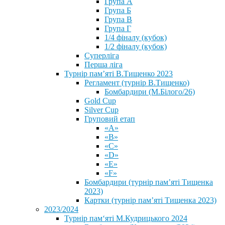
Група А
Група Б
Група В
Група Г
1/4 фіналу (кубок)
1/2 фіналу (кубок)
Суперліга
Перша ліга
Турнір пам’яті В.Тищенко 2023
Регламент (турнір В.Тищенко)
Бомбардири (М.Білого/26)
Gold Cup
Silver Cup
Груповий етап
«А»
«В»
«С»
«D»
«Е»
«F»
Бомбардири (турнір пам’яті Тищенка
2023)
Картки (турнір пам’яті Тищенка 2023)
2023/2024
⁨Турнір пам‘яті М.Кудрицького 2024