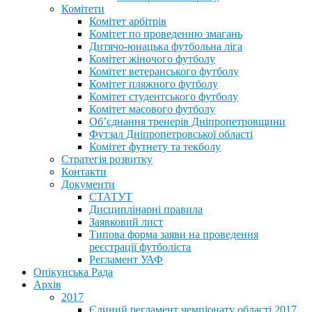
Комітети
Комітет арбітрів
Комітет по проведенню змагань
Дитячо-юнацька футбольна ліга
Комітет жіночого футболу
Комітет ветеранського футболу
Комітет пляжного футболу
Комітет студентського футболу
Комітет масового футболу
Обʼєднання тренерів Дніпропетровщини
Футзал Дніпропетровської області
Комітет футнету та текболу
Стратегія розвитку
Контакти
Документи
СТАТУТ
Дисциплінарні правила
Заявковий лист
Типова форма заяви на проведення
реєстрації футболіста
Регламент УАФ
Опікунська Рада
Архів
2017
Єдиний регламент чемпіонату області 2017