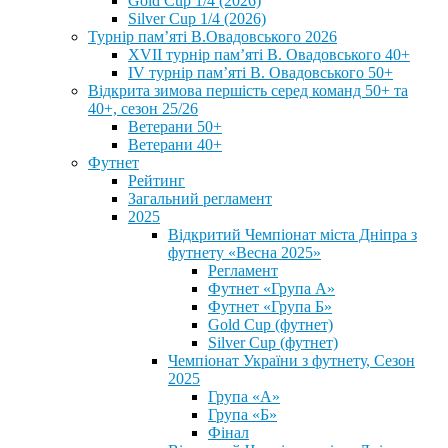
Gold Cup 1/4 (2026)
Silver Cup 1/4 (2026)
Турнір пам’яті В.Овадовського 2026
XVII турнір пам’яті В. Овадовського 40+
IV турнір пам’яті В. Овадовського 50+
Відкрита зимова першість серед команд 50+ та
40+, сезон 25/26
Ветерани 50+
Ветерани 40+
Футнет
Рейтинг
Загальний регламент
2025
Відкритий Чемпіонат міста Дніпра з
футнету «Весна 2025»
Регламент
Футнет «Група А»
Футнет «Група Б»
Gold Cup (футнет)
Silver Cup (футнет)
Чемпіонат України з футнету, Сезон
2025
Група «А»
Група «Б»
Фінал