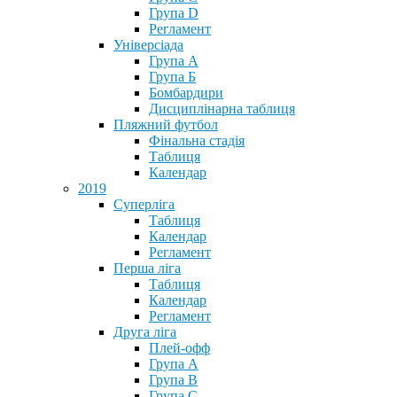
Група D
Регламент
Універсіада
Група А
Група Б
Бомбардири
Дисциплінарна таблиця
Пляжний футбол
Фінальна стадія
Таблиця
Календар
2019
Суперліга
Таблиця
Календар
Регламент
Перша ліга
Таблиця
Календар
Регламент
Друга ліга
Плей-офф
Група А
Група В
Група С