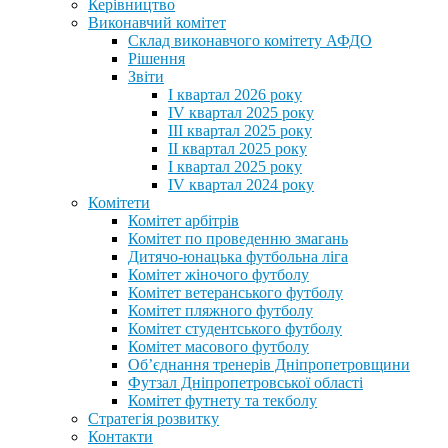
Керівництво
Виконавчий комітет
Склад виконавчого комітету АФДО
Рішення
Звіти
I квартал 2026 року
IV квартал 2025 року
III квартал 2025 року
II квартал 2025 року
I квартал 2025 року
IV квартал 2024 року
Комітети
Комітет арбітрів
Комітет по проведенню змагань
Дитячо-юнацька футбольна ліга
Комітет жіночого футболу
Комітет ветеранського футболу
Комітет пляжного футболу
Комітет студентського футболу
Комітет масового футболу
Обʼєднання тренерів Дніпропетровщини
Футзал Дніпропетровської області
Комітет футнету та текболу
Стратегія розвитку
Контакти