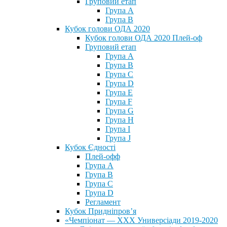
Груповий етап
Група А
Група В
Кубок голови ОДА 2020
Кубок голови ОДА 2020 Плей-оф
Груповий етап
Група A
Група B
Група C
Група D
Група E
Група F
Група G
Група H
Група I
Група J
Кубок Єдності
Плей-офф
Група А
Група В
Група С
Група D
Регламент
Кубок Придніпров’я
«Чемпіонат — ХХХ Универсіади 2019-2020