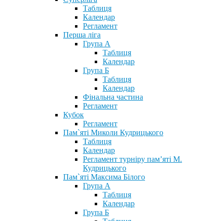
Таблиця
Календар
Регламент
Перша ліга
Група А
Таблиця
Календар
Група Б
Таблиця
Календар
Фінальна частина
Регламент
Кубок
Регламент
Пам`яті Миколи Кудрицького
Таблиця
Календар
Регламент турніру пам’яті М.
Кудрицького
Пам`яті Максима Білого
Група А
Таблиця
Календар
Група Б