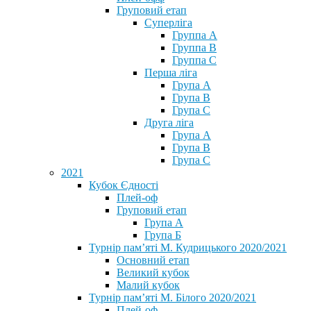
Груповий етап
Суперліга
Группа A
Группа B
Группа C
Перша ліга
Група A
Група B
Група C
Друга ліга
Група A
Група B
Група C
2021
Кубок Єдності
Плей-оф
Груповий етап
Група А
Група Б
Турнір пам’яті М. Кудрицького 2020/2021
Основний етап
Великий кубок
Малий кубок
Турнір пам’яті М. Білого 2020/2021
Плей-оф