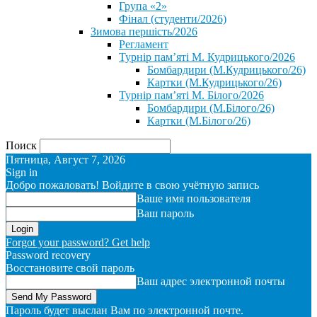
Група «2»
Фінал (студенти/2026)
⁨Зимова першість/2026⁩
Регламент
Турнір пам’яті М. Кудрицького/2026
Бомбардири (М.Кудрицького/26)
Картки (М.Кудрицького/26)
Турнір пам’яті М. Білого/2026
Бомбардири (М.Білого/26)
Картки (М.Білого/26)
Поиск
Пятница, Август 7, 2026
Sign in
Добро пожаловать! Войдите в свою учётную запись
Ваше имя пользователя
Ваш пароль
Forgot your password? Get help
Password recovery
Восстановите свой пароль
Ваш адрес электронной почты
Пароль будет выслан Вам по электронной почте.