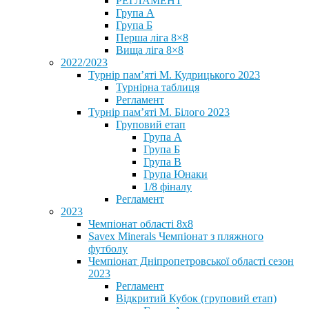
РЕГЛАМЕНТ
Група А
Група Б
Перша ліга 8×8
Вища ліга 8×8
2022/2023
Турнір пам’яті М. Кудрицького 2023
Турнірна таблиця
Регламент
Турнір пам’яті М. Білого 2023
Груповий етап
Група А
Група Б
Група В
Група Юнаки
1/8 фіналу
Регламент
2023
Чемпіонат області 8х8
Savex Minerals Чемпіонат з пляжного
футболу
Чемпіонат Дніпропетровської області сезон
2023
Регламент
Відкритий Кубок (груповий етап)