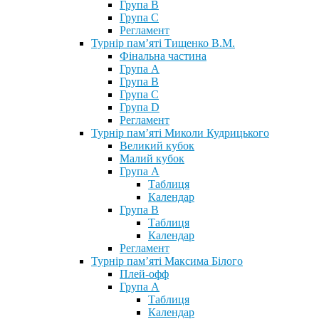
Група В
Група С
Регламент
Турнір пам’яті Тищенко В.М.
Фінальна частина
Група А
Група В
Група С
Група D
Регламент
Турнір пам’яті Миколи Кудрицького
Великий кубок
Малий кубок
Група А
Таблиця
Календар
Група В
Таблиця
Календар
Регламент
Турнір пам’яті Максима Білого
Плей-офф
Група А
Таблиця
Календар