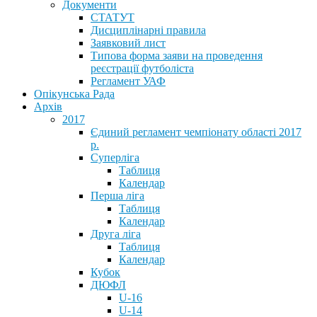
Документи
СТАТУТ
Дисциплінарні правила
Заявковий лист
Типова форма заяви на проведення
реєстрації футболіста
Регламент УАФ
Опікунська Рада
Архів
2017
Єдиний регламент чемпіонату області 2017
р.
Суперліга
Таблиця
Календар
Перша ліга
Таблиця
Календар
Друга ліга
Таблиця
Календар
Кубок
ДЮФЛ
U-16
U-14