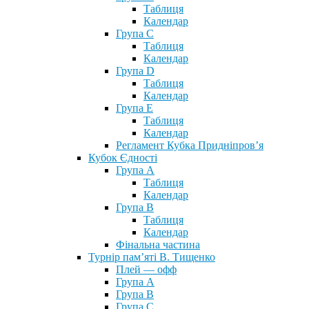
Таблиця
Календар
Група С
Таблиця
Календар
Група D
Таблиця
Календар
Група Е
Таблиця
Календар
Регламент Кубка Придніпров’я
Кубок Єдності
Група А
Таблиця
Календар
Група В
Таблиця
Календар
Фінальна частина
Турнір пам’яті В. Тищенко
Плей — офф
Група А
Група B
Група С