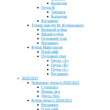
Календар
Група В
Таблиця
Календар
Регламент
Турнір пам`яті М. Кудрицького
Великий кубок
Малий кубок
Основний етап
Регламент
Кубок Майсурадзе
Плей-офф
Груповий етап
Група «А»
Група «B»
Група «C»
Регламент
2020/2021
Чемпіонат області 2020/2021
Суперліга
Перша ліга
Друга Ліга
Кубок області 2020/2021
Регламент
Плей-офф