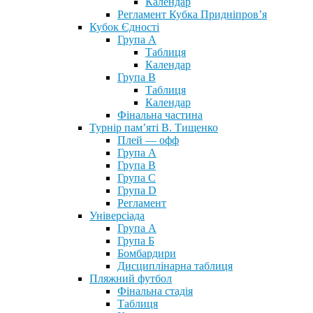
Календар
Регламент Кубка Придніпров’я
Кубок Єдності
Група А
Таблиця
Календар
Група В
Таблиця
Календар
Фінальна частина
Турнір пам’яті В. Тищенко
Плей — офф
Група А
Група B
Група С
Група D
Регламент
Універсіада
Група А
Група Б
Бомбардири
Дисциплінарна таблиця
Пляжний футбол
Фінальна стадія
Таблиця