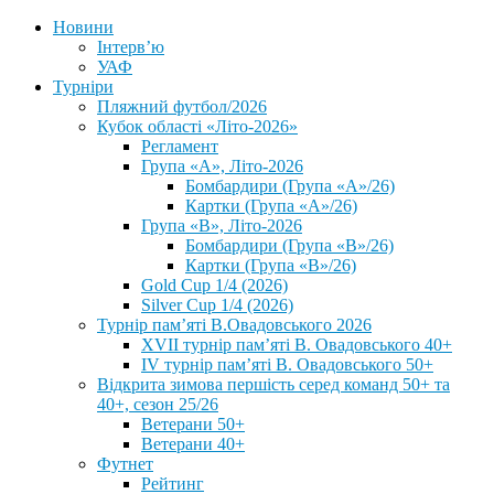
Новини
Інтерв’ю
УАФ
Турніри
Пляжний футбол/2026
Кубок області «Літо-2026»
Регламент
Група «А», Літо-2026
Бомбардири (Група «А»/26)
Картки (Група «А»/26)
Група «В», Літо-2026
Бомбардири (Група «В»/26)
Картки (Група «В»/26)
Gold Cup 1/4 (2026)
Silver Cup 1/4 (2026)
Турнір пам’яті В.Овадовського 2026
XVII турнір пам’яті В. Овадовського 40+
IV турнір пам’яті В. Овадовського 50+
Відкрита зимова першість серед команд 50+ та
40+, сезон 25/26
Ветерани 50+
Ветерани 40+
Футнет
Рейтинг