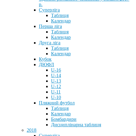
р.
Суперліга
Таблиця
Календар
Перша ліга
Таблиця
Календар
Друга ліга
Таблиця
Календар
Кубок
ДЮФЛ
U-16
U-14
U-13
U-12
U-11
U-10
Пляжний футбол
Таблиця
Календар
Бомбардири
Дисциплінарна таблиця
2018
Суперліга