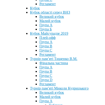
Регламент
Кубок
Кубок області серед ВНЗ
Великий кубок
Малий кубок
Група А
Група Б
Кубок Майсурадзе 2019
Плей-офф
Група А
Група В
Група С
Регламент
Турнір пам’яті Тищенко В.М.
Фінальна частина
Група А
Група В
Група С
Група D
Регламент
Турнір пам’яті Миколи Кудрицького
Великий кубок
Малий кубок
Група А