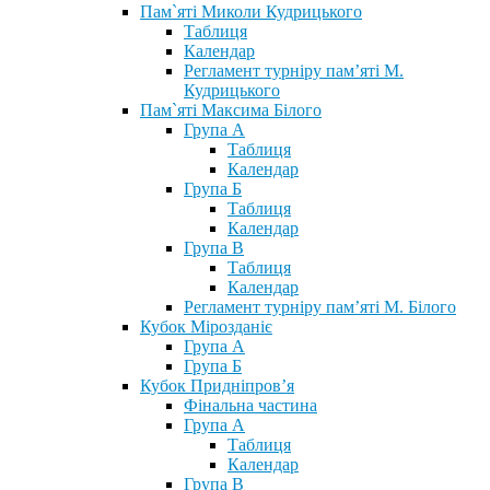
Пам`яті Миколи Кудрицького
Таблиця
Календар
Регламент турніру пам’яті М.
Кудрицького
Пам`яті Максима Білого
Група А
Таблиця
Календар
Група Б
Таблиця
Календар
Група В
Таблиця
Календар
Регламент турніру пам’яті М. Білого
Кубок Мірозданіє
Група А
Група Б
Кубок Придніпров’я
Фінальна частина
Група А
Таблиця
Календар
Група В