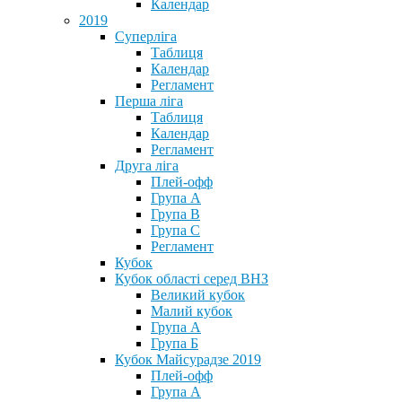
Календар
2019
Суперліга
Таблиця
Календар
Регламент
Перша ліга
Таблиця
Календар
Регламент
Друга ліга
Плей-офф
Група А
Група В
Група С
Регламент
Кубок
Кубок області серед ВНЗ
Великий кубок
Малий кубок
Група А
Група Б
Кубок Майсурадзе 2019
Плей-офф
Група А