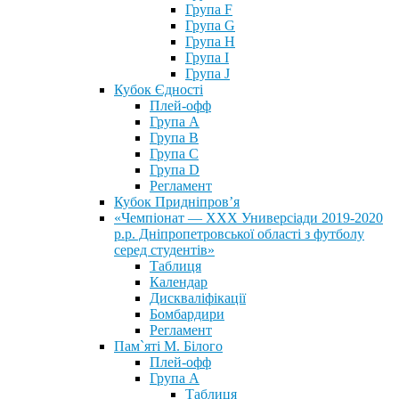
Група F
Група G
Група H
Група I
Група J
Кубок Єдності
Плей-офф
Група А
Група В
Група С
Група D
Регламент
Кубок Придніпров’я
«Чемпіонат — ХХХ Универсіади 2019-2020
р.р. Дніпропетровської області з футболу
серед студентів»
Таблиця
Календар
Дискваліфікації
Бомбардири
Регламент
Пам`яті М. Білого
Плей-офф
Група А
Таблиця