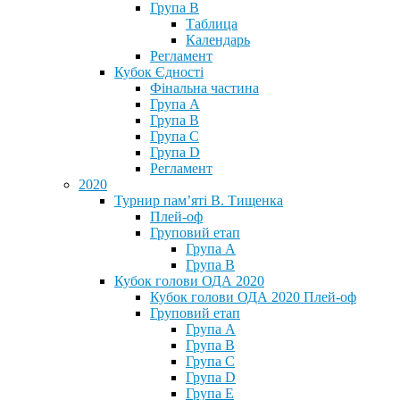
Група В
Таблица
Календарь
Регламент
Кубок Єдності
Фінальна частина
Група А
Група В
Група С
Група D
Регламент
2020
Турнир пам’яті В. Тищенка
Плей-оф
Груповий етап
Група А
Група В
Кубок голови ОДА 2020
Кубок голови ОДА 2020 Плей-оф
Груповий етап
Група A
Група B
Група C
Група D
Група E