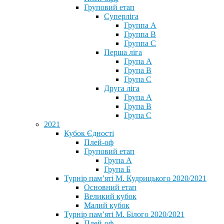
Груповий етап
Суперліга
Группа A
Группа B
Группа C
Перша ліга
Група A
Група B
Група C
Друга ліга
Група A
Група B
Група C
2021
Кубок Єдності
Плей-оф
Груповий етап
Група А
Група Б
Турнір пам’яті М. Кудрицького 2020/2021
Основний етап
Великий кубок
Малий кубок
Турнір пам’яті М. Білого 2020/2021
Плей-оф