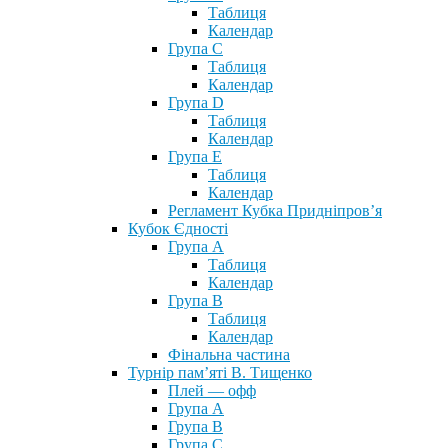
Таблиця
Календар
Група С
Таблиця
Календар
Група D
Таблиця
Календар
Група Е
Таблиця
Календар
Регламент Кубка Придніпров’я
Кубок Єдності
Група А
Таблиця
Календар
Група В
Таблиця
Календар
Фінальна частина
Турнір пам’яті В. Тищенко
Плей — офф
Група А
Група B
Група С