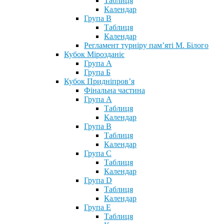
Таблиця
Календар
Група В
Таблиця
Календар
Регламент турніру пам’яті М. Білого
Кубок Мірозданіє
Група А
Група Б
Кубок Придніпров’я
Фінальна частина
Група А
Таблиця
Календар
Група В
Таблиця
Календар
Група С
Таблиця
Календар
Група D
Таблиця
Календар
Група Е
Таблиця