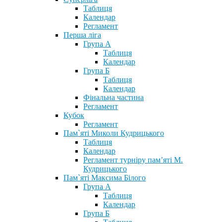
Таблиця
Календар
Регламент
Перша ліга
Група А
Таблиця
Календар
Група Б
Таблиця
Календар
Фінальна частина
Регламент
Кубок
Регламент
Пам`яті Миколи Кудрицького
Таблиця
Календар
Регламент турніру пам’яті М.
Кудрицького
Пам`яті Максима Білого
Група А
Таблиця
Календар
Група Б