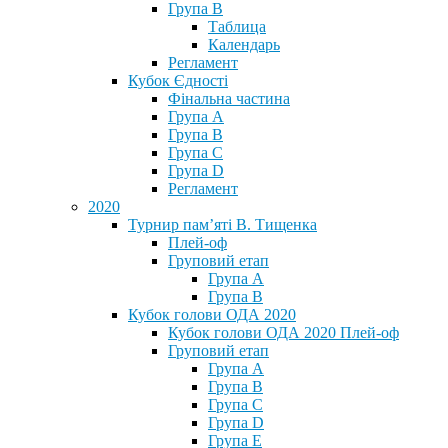
Група В
Таблица
Календарь
Регламент
Кубок Єдності
Фінальна частина
Група А
Група В
Група С
Група D
Регламент
2020
Турнир пам’яті В. Тищенка
Плей-оф
Груповий етап
Група А
Група В
Кубок голови ОДА 2020
Кубок голови ОДА 2020 Плей-оф
Груповий етап
Група A
Група B
Група C
Група D
Група E