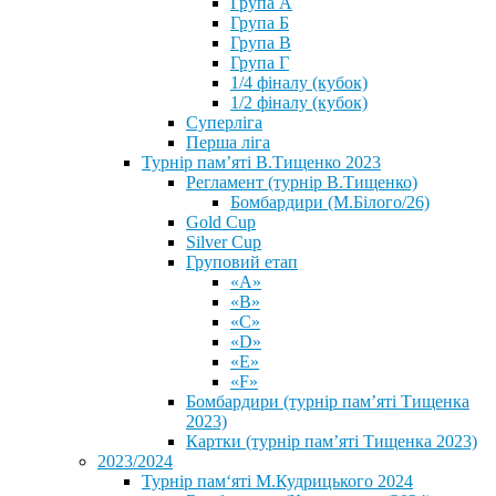
Група А
Група Б
Група В
Група Г
1/4 фіналу (кубок)
1/2 фіналу (кубок)
Суперліга
Перша ліга
Турнір пам’яті В.Тищенко 2023
Регламент (турнір В.Тищенко)
Бомбардири (М.Білого/26)
Gold Cup
Silver Cup
Груповий етап
«А»
«В»
«С»
«D»
«Е»
«F»
Бомбардири (турнір пам’яті Тищенка
2023)
Картки (турнір пам’яті Тищенка 2023)
2023/2024
⁨Турнір пам‘яті М.Кудрицького 2024