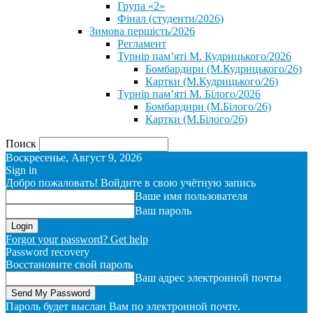
Група «2»
Фінал (студенти/2026)
⁨Зимова першість/2026⁩
Регламент
Турнір пам’яті М. Кудрицького/2026
Бомбардири (М.Кудрицького/26)
Картки (М.Кудрицького/26)
Турнір пам’яті М. Білого/2026
Бомбардири (М.Білого/26)
Картки (М.Білого/26)
Поиск
Воскресенье, Август 9, 2026
Sign in
Добро пожаловать! Войдите в свою учётную запись
Ваше имя пользователя
Ваш пароль
Forgot your password? Get help
Password recovery
Восстановите свой пароль
Ваш адрес электронной почты
Пароль будет выслан Вам по электронной почте.