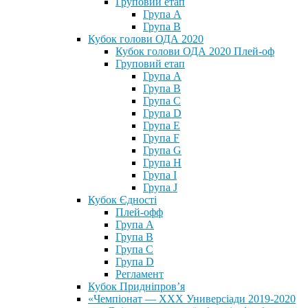
Груповий етап
Група А
Група В
Кубок голови ОДА 2020
Кубок голови ОДА 2020 Плей-оф
Груповий етап
Група A
Група B
Група C
Група D
Група E
Група F
Група G
Група H
Група I
Група J
Кубок Єдності
Плей-офф
Група А
Група В
Група С
Група D
Регламент
Кубок Придніпров’я
«Чемпіонат — ХХХ Универсіади 2019-2020