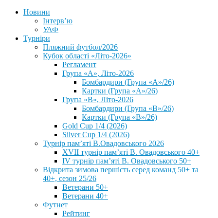
Новини
Інтерв’ю
УАФ
Турніри
Пляжний футбол/2026
Кубок області «Літо-2026»
Регламент
Група «А», Літо-2026
Бомбардири (Група «А»/26)
Картки (Група «А»/26)
Група «В», Літо-2026
Бомбардири (Група «В»/26)
Картки (Група «В»/26)
Gold Cup 1/4 (2026)
Silver Cup 1/4 (2026)
Турнір пам’яті В.Овадовського 2026
XVII турнір пам’яті В. Овадовського 40+
IV турнір пам’яті В. Овадовського 50+
Відкрита зимова першість серед команд 50+ та
40+, сезон 25/26
Ветерани 50+
Ветерани 40+
Футнет
Рейтинг