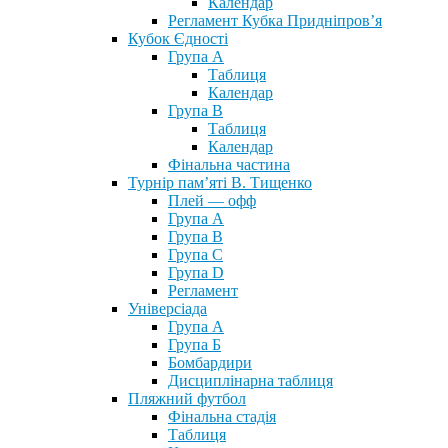
Календар
Регламент Кубка Придніпров’я
Кубок Єдності
Група А
Таблиця
Календар
Група В
Таблиця
Календар
Фінальна частина
Турнір пам’яті В. Тищенко
Плей — офф
Група А
Група B
Група С
Група D
Регламент
Універсіада
Група А
Група Б
Бомбардири
Дисциплінарна таблиця
Пляжний футбол
Фінальна стадія
Таблиця