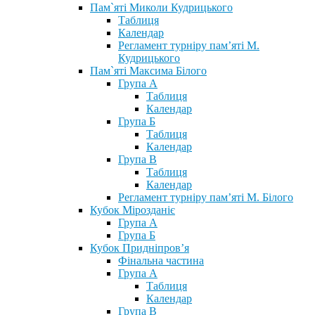
Пам`яті Миколи Кудрицького
Таблиця
Календар
Регламент турніру пам’яті М.
Кудрицького
Пам`яті Максима Білого
Група А
Таблиця
Календар
Група Б
Таблиця
Календар
Група В
Таблиця
Календар
Регламент турніру пам’яті М. Білого
Кубок Мірозданіє
Група А
Група Б
Кубок Придніпров’я
Фінальна частина
Група А
Таблиця
Календар
Група В