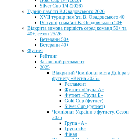
Gold Cup 1/4 (2026)
Silver Cup 1/4 (2026)
Турнір пам’яті В.Овадовського 2026
XVII турнір пам’яті В. Овадовського 40+
IV турнір пам’яті В. Овадовського 50+
Відкрита зимова першість серед команд 50+ та
40+, сезон 25/26
Ветерани 50+
Ветерани 40+
Футнет
Рейтинг
Загальний регламент
2025
Відкритий Чемпіонат міста Дніпра з
футнету «Весна 2025»
Регламент
Футнет «Група А»
Футнет «Група Б»
Gold Cup (футнет)
Silver Cup (футнет)
Чемпіонат України з футнету, Сезон
2025
Група «А»
Група «Б»
Фінал