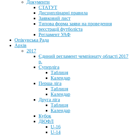
Документи
СТАТУТ
Дисциплінарні правила
Заявковий лист
Типова форма заяви на проведення
реєстрації футболіста
Регламент УАФ
Опікунська Рада
Архів
2017
Єдиний регламент чемпіонату області 2017
р.
Суперліга
Таблиця
Календар
Перша ліга
Таблиця
Календар
Друга ліга
Таблиця
Календар
Кубок
ДЮФЛ
U-16
U-14