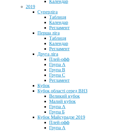
Календар
2019
Суперліга
Таблиця
Календар
Регламент
Перша ліга
Таблиця
Календар
Регламент
Друга ліга
Плей-офф
Група А
Група В
Група С
Регламент
Кубок
Кубок області серед ВНЗ
Великий кубок
Малий кубок
Група А
Група Б
Кубок Майсурадзе 2019
Плей-офф
Група А