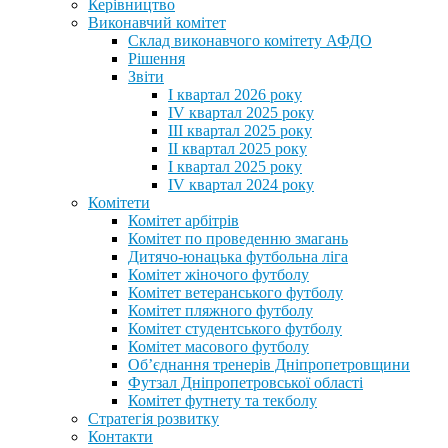
Керівництво
Виконавчий комітет
Склад виконавчого комітету АФДО
Рішення
Звіти
I квартал 2026 року
IV квартал 2025 року
III квартал 2025 року
II квартал 2025 року
I квартал 2025 року
IV квартал 2024 року
Комітети
Комітет арбітрів
Комітет по проведенню змагань
Дитячо-юнацька футбольна ліга
Комітет жіночого футболу
Комітет ветеранського футболу
Комітет пляжного футболу
Комітет студентського футболу
Комітет масового футболу
Обʼєднання тренерів Дніпропетровщини
Футзал Дніпропетровської області
Комітет футнету та текболу
Стратегія розвитку
Контакти