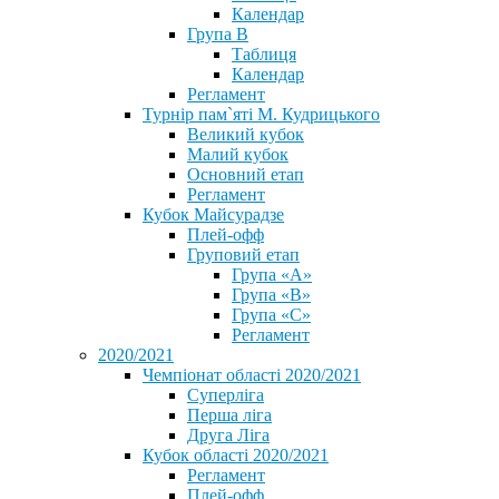
Календар
Група В
Таблиця
Календар
Регламент
Турнір пам`яті М. Кудрицького
Великий кубок
Малий кубок
Основний етап
Регламент
Кубок Майсурадзе
Плей-офф
Груповий етап
Група «А»
Група «B»
Група «C»
Регламент
2020/2021
Чемпіонат області 2020/2021
Суперліга
Перша ліга
Друга Ліга
Кубок області 2020/2021
Регламент
Плей-офф