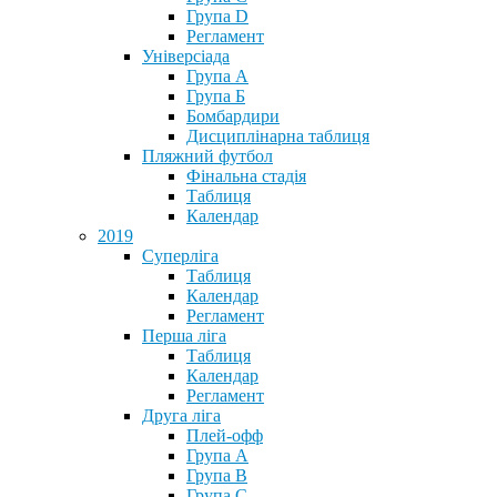
Група D
Регламент
Універсіада
Група А
Група Б
Бомбардири
Дисциплінарна таблиця
Пляжний футбол
Фінальна стадія
Таблиця
Календар
2019
Суперліга
Таблиця
Календар
Регламент
Перша ліга
Таблиця
Календар
Регламент
Друга ліга
Плей-офф
Група А
Група В
Група С