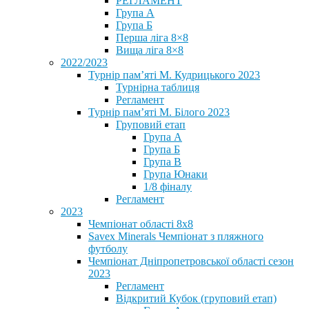
РЕГЛАМЕНТ
Група А
Група Б
Перша ліга 8×8
Вища ліга 8×8
2022/2023
Турнір пам’яті М. Кудрицького 2023
Турнірна таблиця
Регламент
Турнір пам’яті М. Білого 2023
Груповий етап
Група А
Група Б
Група В
Група Юнаки
1/8 фіналу
Регламент
2023
Чемпіонат області 8х8
Savex Minerals Чемпіонат з пляжного
футболу
Чемпіонат Дніпропетровської області сезон
2023
Регламент
Відкритий Кубок (груповий етап)