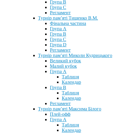
Група В
Група С
Регламент
Турнір пам’яті Тищенко В.М.
Фінальна частина
Група А
Група В
Група С
Група D
Регламент
Турнір пам’яті Миколи Кудрицького
Великий кубок
Малий кубок
Група А
Таблиця
Календар
Група В
Таблиця
Календар
Регламент
Турнір пам’яті Максима Білого
Плей-офф
Група А
Таблиця
Календар