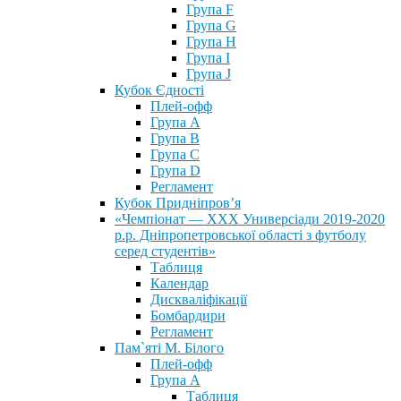
Група F
Група G
Група H
Група I
Група J
Кубок Єдності
Плей-офф
Група А
Група В
Група С
Група D
Регламент
Кубок Придніпров’я
«Чемпіонат — ХХХ Универсіади 2019-2020
р.р. Дніпропетровської області з футболу
серед студентів»
Таблиця
Календар
Дискваліфікації
Бомбардири
Регламент
Пам`яті М. Білого
Плей-офф
Група А
Таблиця