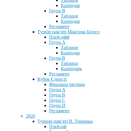
Таблиця
Календар
Група В
Таблиця
Календар
Регламент
Турнір пам’яті Максима Білого
Плей-офф
Група А
Таблиця
Календар
Група В
Таблица
Календарь
Регламент
Кубок Єдності
Фінальна частина
Група А
Група В
Група С
Група D
Регламент
2020
Турнир пам’яті В. Тищенка
Плей-оф