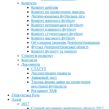
Комітети
Комітет арбітрів
Комітет по проведенню змагань
Дитячо-юнацька футбольна ліга
Комітет жіночого футболу
Комітет ветеранського футболу
Комітет пляжного футболу
Комітет студентського футболу
Комітет масового футболу
Обʼєднання тренерів Дніпропетровщини
Футзал Дніпропетровської області
Комітет футнету та текболу
Стратегія розвитку
Контакти
Документи
СТАТУТ
Дисциплінарні правила
Заявковий лист
Типова форма заяви на проведення
реєстрації футболіста
Регламент УАФ
Опікунська Рада
Архів
2017
Єдиний регламент чемпіонату області 2017