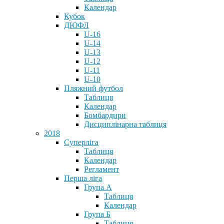
Календар
Кубок
ДЮФЛ
U-16
U-14
U-13
U-12
U-11
U-10
Пляжний футбол
Таблиця
Календар
Бомбардири
Дисциплінарна таблиця
2018
Суперліга
Таблиця
Календар
Регламент
Перша ліга
Група А
Таблиця
Календар
Група Б
Таблиця