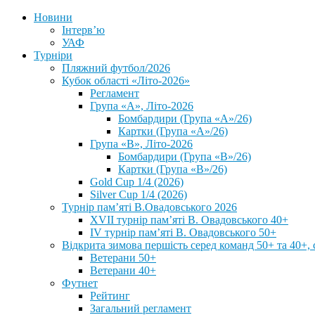
Новини
Інтерв’ю
УАФ
Турніри
Пляжний футбол/2026
Кубок області «Літо-2026»
Регламент
Група «А», Літо-2026
Бомбардири (Група «А»/26)
Картки (Група «А»/26)
Група «В», Літо-2026
Бомбардири (Група «В»/26)
Картки (Група «В»/26)
Gold Cup 1/4 (2026)
Silver Cup 1/4 (2026)
Турнір пам’яті В.Овадовського 2026
XVII турнір пам’яті В. Овадовського 40+
IV турнір пам’яті В. Овадовського 50+
Відкрита зимова першість серед команд 50+ та 40+, 
Ветерани 50+
Ветерани 40+
Футнет
Рейтинг
Загальний регламент