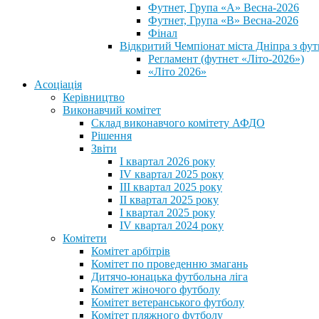
Футнет, Група «А» Весна-2026
Футнет, Група «В» Весна-2026
Фінал
Відкритий Чемпіонат міста Дніпра з фут
Регламент (футнет «Літо-2026»)
«Літо 2026»
Асоціація
Керівництво
Виконавчий комітет
Склад виконавчого комітету АФДО
Рішення
Звіти
I квартал 2026 року
IV квартал 2025 року
III квартал 2025 року
II квартал 2025 року
I квартал 2025 року
IV квартал 2024 року
Комітети
Комітет арбітрів
Комітет по проведенню змагань
Дитячо-юнацька футбольна ліга
Комітет жіночого футболу
Комітет ветеранського футболу
Комітет пляжного футболу