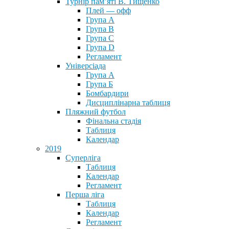
Турнір пам’яті В. Тищенко
Плей — офф
Група А
Група B
Група С
Група D
Регламент
Універсіада
Група А
Група Б
Бомбардири
Дисциплінарна таблиця
Пляжний футбол
Фінальна стадія
Таблиця
Календар
2019
Суперліга
Таблиця
Календар
Регламент
Перша ліга
Таблиця
Календар
Регламент