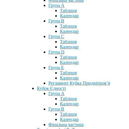
Фінальна частина
Група А
Таблиця
Календар
Група В
Таблиця
Календар
Група С
Таблиця
Календар
Група D
Таблиця
Календар
Група Е
Таблиця
Календар
Регламент Кубка Придніпров’я
Кубок Єдності
Група А
Таблиця
Календар
Група В
Таблиця
Календар
Фінальна частина