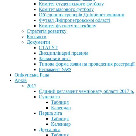
Комітет студентського футболу
Комітет масового футболу
Обʼєднання тренерів Дніпропетровщини
Футзал Дніпропетровської області
Комітет футнету та текболу
Стратегія розвитку
Контакти
Документи
СТАТУТ
Дисциплінарні правила
Заявковий лист
Типова форма заяви на проведення реєстрації
Регламент УАФ
Опікунська Рада
Архів
2017
Єдиний регламент чемпіонату області 2017 р.
Суперліга
Таблиця
Календар
Перша ліга
Таблиця
Календар
Друга ліга
Таблиця