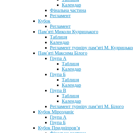
Календар
Фінальна частина
Регламент
Кубок
Регламент
Пам`яті Миколи Кудрицького
Таблиця
Календар
Регламент турніру пам’яті М. Кудрицько
Пам`яті Максима Білого
Група А
Таблиця
Календар
Група Б
Таблиця
Календар
Група В
Таблиця
Календар
Регламент турніру пам’яті М. Білого
Кубок Мірозданіє
Група А
Група Б
Кубок Придніпров’я