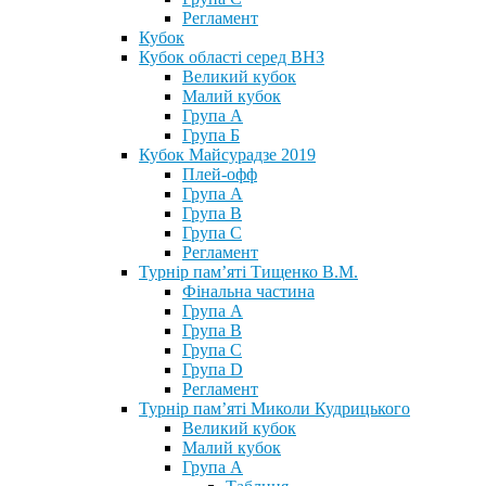
Регламент
Кубок
Кубок області серед ВНЗ
Великий кубок
Малий кубок
Група А
Група Б
Кубок Майсурадзе 2019
Плей-офф
Група А
Група В
Група С
Регламент
Турнір пам’яті Тищенко В.М.
Фінальна частина
Група А
Група В
Група С
Група D
Регламент
Турнір пам’яті Миколи Кудрицького
Великий кубок
Малий кубок
Група А