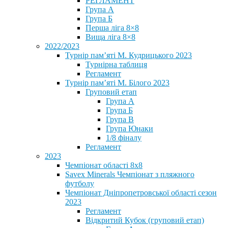
РЕГЛАМЕНТ
Група А
Група Б
Перша ліга 8×8
Вища ліга 8×8
2022/2023
Турнір пам’яті М. Кудрицького 2023
Турнірна таблиця
Регламент
Турнір пам’яті М. Білого 2023
Груповий етап
Група А
Група Б
Група В
Група Юнаки
1/8 фіналу
Регламент
2023
Чемпіонат області 8х8
Savex Minerals Чемпіонат з пляжного
футболу
Чемпіонат Дніпропетровської області сезон
2023
Регламент
Відкритий Кубок (груповий етап)