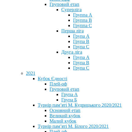
Груповий етап
Суперліга
Группа A
Группа B
Группа C
Перша ліга
Група A
Група B
Група C
Друга ліга
Група A
Група B
Група C
2021
Кубок Єдності
Плей-оф
Груповий етап
Група А
Група Б
Турнір пам’яті М. Кудрицького 2020/2021
Основний етап
Великий кубок
Малий кубок
Турнір пам’яті М. Білого 2020/2021
Плей-оф