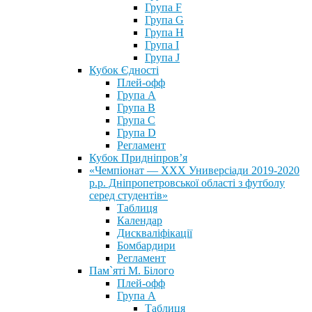
Група F
Група G
Група H
Група I
Група J
Кубок Єдності
Плей-офф
Група А
Група В
Група С
Група D
Регламент
Кубок Придніпров’я
«Чемпіонат — ХХХ Универсіади 2019-2020
р.р. Дніпропетровської області з футболу
серед студентів»
Таблиця
Календар
Дискваліфікації
Бомбардири
Регламент
Пам`яті М. Білого
Плей-офф
Група А
Таблиця