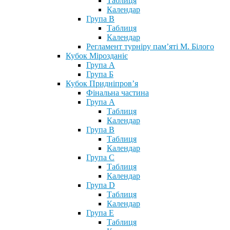
Таблиця
Календар
Група В
Таблиця
Календар
Регламент турніру пам’яті М. Білого
Кубок Мірозданіє
Група А
Група Б
Кубок Придніпров’я
Фінальна частина
Група А
Таблиця
Календар
Група В
Таблиця
Календар
Група С
Таблиця
Календар
Група D
Таблиця
Календар
Група Е
Таблиця