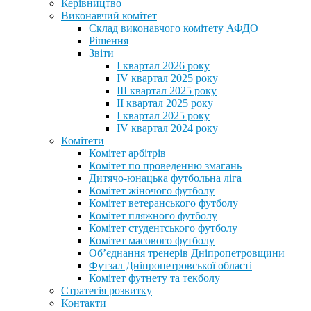
Керівництво
Виконавчий комітет
Склад виконавчого комітету АФДО
Рішення
Звіти
I квартал 2026 року
IV квартал 2025 року
III квартал 2025 року
II квартал 2025 року
I квартал 2025 року
IV квартал 2024 року
Комітети
Комітет арбітрів
Комітет по проведенню змагань
Дитячо-юнацька футбольна ліга
Комітет жіночого футболу
Комітет ветеранського футболу
Комітет пляжного футболу
Комітет студентського футболу
Комітет масового футболу
Обʼєднання тренерів Дніпропетровщини
Футзал Дніпропетровської області
Комітет футнету та текболу
Стратегія розвитку
Контакти