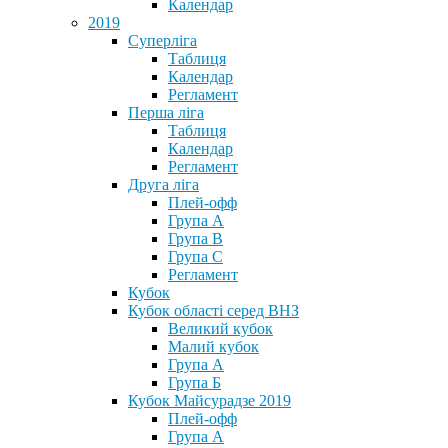
Календар
2019
Суперліга
Таблиця
Календар
Регламент
Перша ліга
Таблиця
Календар
Регламент
Друга ліга
Плей-офф
Група А
Група В
Група С
Регламент
Кубок
Кубок області серед ВНЗ
Великий кубок
Малий кубок
Група А
Група Б
Кубок Майсурадзе 2019
Плей-офф
Група А