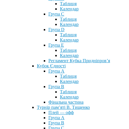
Таблиця
Календар
Група С
Таблиця
Календар
Група D
Таблиця
Календар
Група Е
Таблиця
Календар
Регламент Кубка Придніпров’я
Кубок Єдності
Група А
Таблиця
Календар
Група В
Таблиця
Календар
Фінальна частина
Турнір пам’яті В. Тищенко
Плей — офф
Група А
Група B
Група С