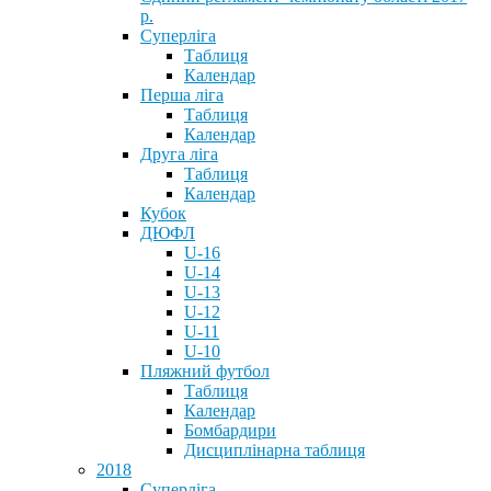
р.
Суперліга
Таблиця
Календар
Перша ліга
Таблиця
Календар
Друга ліга
Таблиця
Календар
Кубок
ДЮФЛ
U-16
U-14
U-13
U-12
U-11
U-10
Пляжний футбол
Таблиця
Календар
Бомбардири
Дисциплінарна таблиця
2018
Суперліга