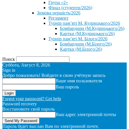
Група «2»
Фінал (студенти/2026)
⁨Зимова першість/2026⁩
Регламент
Турнір пам’яті М. Кудрицького/2026
Бомбардири (М.Кудрицького/26)
Картки (М.Кудрицького/26)
Турнір пам’яті М. Білого/2026
Бомбардири (М.Білого/26)
Картки (М.Білого/26)
Поиск
Суббота, Август 8, 2026
Sign in
Добро пожаловать! Войдите в свою учётную запись
Ваше имя пользователя
Ваш пароль
Forgot your password? Get help
Password recovery
Восстановите свой пароль
Ваш адрес электронной почты
Пароль будет выслан Вам по электронной почте.