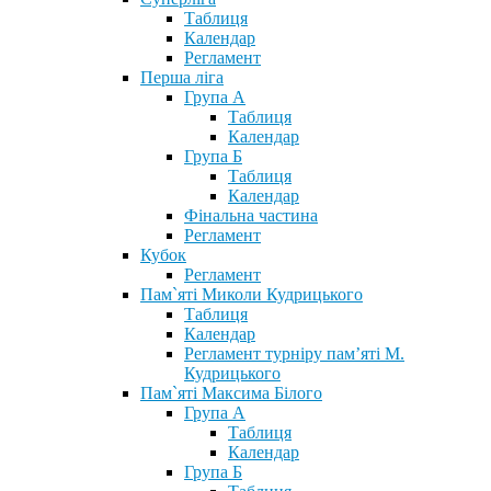
Таблиця
Календар
Регламент
Перша ліга
Група А
Таблиця
Календар
Група Б
Таблиця
Календар
Фінальна частина
Регламент
Кубок
Регламент
Пам`яті Миколи Кудрицького
Таблиця
Календар
Регламент турніру пам’яті М.
Кудрицького
Пам`яті Максима Білого
Група А
Таблиця
Календар
Група Б