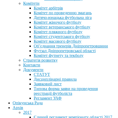
Комітети
Комітет арбітрів
Комітет по проведенню змагань
Дитячо-юнацька футбольна ліга
Комітет жіночого футболу
Комітет ветеранського футболу
Комітет пляжного футболу
Комітет студентського футболу
Комітет масового футболу
Обʼєднання тренерів Дніпропетровщини
Футзал Дніпропетровської області
Комітет футнету та текболу
Стратегія розвитку
Контакти
Документи
СТАТУТ
Дисциплінарні правила
Заявковий лист
Типова форма заяви на проведення
реєстрації футболіста
Регламент УАФ
Опікунська Рада
Архів
2017
Єдиний регламент чемпіонату області 2017