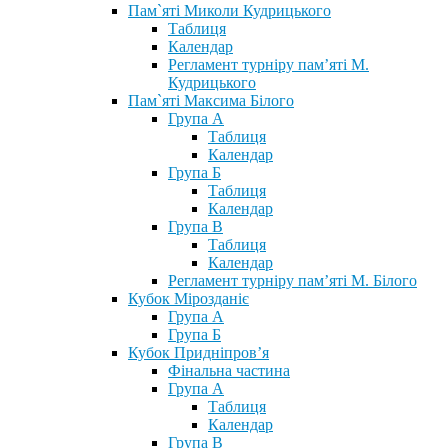
Пам`яті Миколи Кудрицького
Таблиця
Календар
Регламент турніру пам’яті М.
Кудрицького
Пам`яті Максима Білого
Група А
Таблиця
Календар
Група Б
Таблиця
Календар
Група В
Таблиця
Календар
Регламент турніру пам’яті М. Білого
Кубок Мірозданіє
Група А
Група Б
Кубок Придніпров’я
Фінальна частина
Група А
Таблиця
Календар
Група В