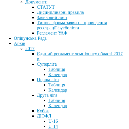
Документи
СТАТУТ
Дисциплінарні правила
Заявковий лист
Типова форма заяви на проведення
реєстрації футболіста
Регламент УАФ
Опікунська Рада
Архів
2017
Єдиний регламент чемпіонату області 2017
р.
Суперліга
Таблиця
Календар
Перша ліга
Таблиця
Календар
Друга ліга
Таблиця
Календар
Кубок
ДЮФЛ
U-16
U-14