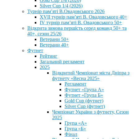
Gold Cup 1/4 (2026)
Silver Cup 1/4 (2026)
Турнір пам’яті В.Овадовського 2026
XVII турнір пам’яті В. Овадовського 40+
IV турнір пам’яті В. Овадовського 50+
Відкрита зимова першість серед команд 50+ та
40+, сезон 25/26
Ветерани 50+
Ветерани 40+
Футнет
Рейтинг
Загальний регламент
2025
Відкритий Чемпіонат міста Дніпра з
футнету «Весна 2025»
Регламент
Футнет «Група А»
Футнет «Група Б»
Gold Cup (футнет)
Silver Cup (футнет)
Чемпіонат України з футнету, Сезон
2025
Група «А»
Група «Б»
Фінал