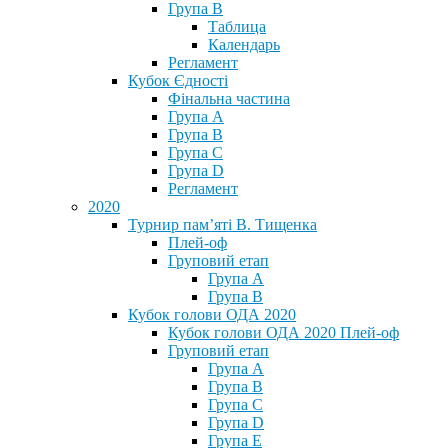
Група В
Таблица
Календарь
Регламент
Кубок Єдності
Фінальна частина
Група А
Група В
Група С
Група D
Регламент
2020
Турнир пам’яті В. Тищенка
Плей-оф
Груповий етап
Група А
Група В
Кубок голови ОДА 2020
Кубок голови ОДА 2020 Плей-оф
Груповий етап
Група A
Група B
Група C
Група D
Група E