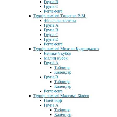
Група В
Група С
Регламент
Турнір пам’яті Тищенко В.М.
Фінальна частина
Група А
Група В
Група С
Група D
Регламент
Турнір пам’яті Миколи Кудрицького
Великий кубок
Малий кубок
Група А
Таблиця
Календар
Група В
Таблиця
Календар
Регламент
Турнір пам’яті Максима Білого
Плей-офф
Група А
Таблиця
Календар