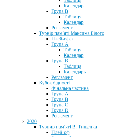
Таблиця
Календар
Група В
Таблиця
Календар
Регламент
Турнір пам’яті Максима Білого
Плей-офф
Група А
Таблиця
Календар
Група В
Таблица
Календарь
Регламент
Кубок Єдності
Фінальна частина
Група А
Група В
Група С
Група D
Регламент
2020
Турнир пам’яті В. Тищенка
Плей-оф