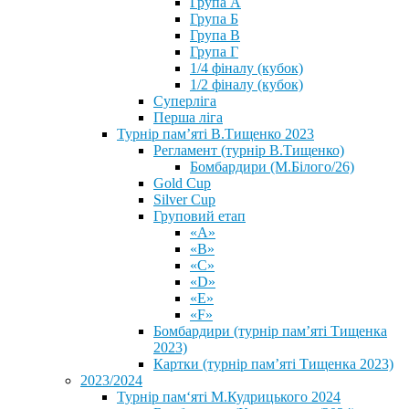
Група А
Група Б
Група В
Група Г
1/4 фіналу (кубок)
1/2 фіналу (кубок)
Суперліга
Перша ліга
Турнір пам’яті В.Тищенко 2023
Регламент (турнір В.Тищенко)
Бомбардири (М.Білого/26)
Gold Cup
Silver Cup
Груповий етап
«А»
«В»
«С»
«D»
«Е»
«F»
Бомбардири (турнір пам’яті Тищенка
2023)
Картки (турнір пам’яті Тищенка 2023)
2023/2024
⁨Турнір пам‘яті М.Кудрицького 2024