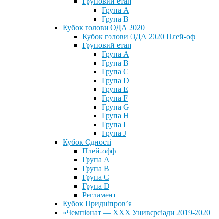
Груповий етап
Група А
Група В
Кубок голови ОДА 2020
Кубок голови ОДА 2020 Плей-оф
Груповий етап
Група A
Група B
Група C
Група D
Група E
Група F
Група G
Група H
Група I
Група J
Кубок Єдності
Плей-офф
Група А
Група В
Група С
Група D
Регламент
Кубок Придніпров’я
«Чемпіонат — ХХХ Универсіади 2019-2020