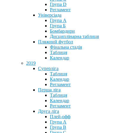
Група D
Регламент
Універсіада
Група А
Група Б
Бомбардири
Дисциплінарна таблиця
Пляжний футбол
Фінальна стадія
Таблиця
Календар
2019
Суперліга
Таблиця
Календар
Регламент
Перша ліга
Таблиця
Календар
Регламент
Друга ліга
Плей-офф
Група А
Група В
Група С