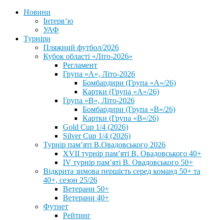
Новини
Інтерв’ю
УАФ
Турніри
Пляжний футбол/2026
Кубок області «Літо-2026»
Регламент
Група «А», Літо-2026
Бомбардири (Група «А»/26)
Картки (Група «А»/26)
Група «В», Літо-2026
Бомбардири (Група «В»/26)
Картки (Група «В»/26)
Gold Cup 1/4 (2026)
Silver Cup 1/4 (2026)
Турнір пам’яті В.Овадовського 2026
XVII турнір пам’яті В. Овадовського 40+
IV турнір пам’яті В. Овадовського 50+
Відкрита зимова першість серед команд 50+ та
40+, сезон 25/26
Ветерани 50+
Ветерани 40+
Футнет
Рейтинг