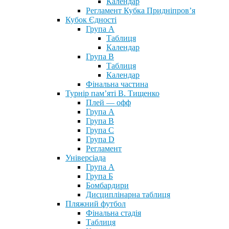
Календар
Регламент Кубка Придніпров’я
Кубок Єдності
Група А
Таблиця
Календар
Група В
Таблиця
Календар
Фінальна частина
Турнір пам’яті В. Тищенко
Плей — офф
Група А
Група B
Група С
Група D
Регламент
Універсіада
Група А
Група Б
Бомбардири
Дисциплінарна таблиця
Пляжний футбол
Фінальна стадія
Таблиця