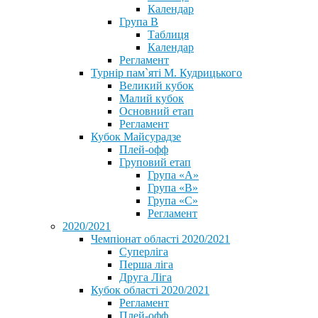
Календар
Група В
Таблиця
Календар
Регламент
Турнір пам`яті М. Кудрицького
Великий кубок
Малий кубок
Основний етап
Регламент
Кубок Майсурадзе
Плей-офф
Груповий етап
Група «А»
Група «B»
Група «C»
Регламент
2020/2021
Чемпіонат області 2020/2021
Суперліга
Перша ліга
Друга Ліга
Кубок області 2020/2021
Регламент
Плей-офф